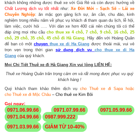
khách không những được thuê xe với Giá Rẻ và còn được hưởng về
Chất Lượng dịch vụ tốt nhất
như:
Xe Đời Mới – Sạch Sẽ – Lái xe
Chuyên Nghiệp
: ăn mặc gọn gàng lịch sự, ân cần, chu đáo, kinh
nghiệm trong nhiều năm về phục vụ khách đi tham quan du lịch, lễ hội,
làm việc, cưới hỏi ….. Với dàn xe hơn 400 cái nên chúng tôi có thể
đáp ứng mọi nhu cầu
cho thue xe
4 chỗ, 7 chỗ, 9 chỗ, 16 chỗ, 25
chỗ, 29 chỗ, 35 chỗ, 45 chỗ đi Hà Giang
. Hãy đến với Hoàng Quân
để bạn có một
chuyen
thue xe di Ha Giang
được thoải mái, vui vẻ
trọn vẹn trong thời gian
sử dụng dịch vụ
cho thue xe di Ha
Giang
của quý khách.
Mọi Chi Tiết Thuê xe đi Hà Giang Xin vui lòng LIÊN HỆ:
Thuê xe Hoàng Quân trân trọng cảm ơn và rất mong được phục vụ quý
khách hàng !
Quý khách tham khảo thêm dịch vụ
cho
Thuê xe đi Sapa
hoặc
cho
Thuê xe đi Mộc Châu
–
Cho thuê xe Kim Bôi
Gọi ngay:
0971.06.99.66
0971.07.99.66
0971.05.99.66
0971.04.99.66
0987.999.222
0971.03.99.66
GIẢM TỪ 10-40%