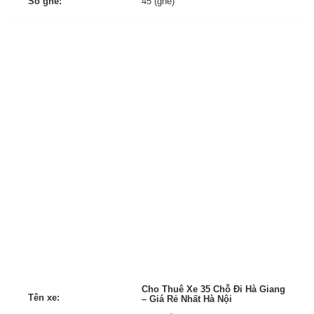
Số ghế:
45 (ghế)
Cho Thuê Xe 35 Chỗ Đi Hà Giang
Tên xe:
– Giá Rẻ Nhất Hà Nội