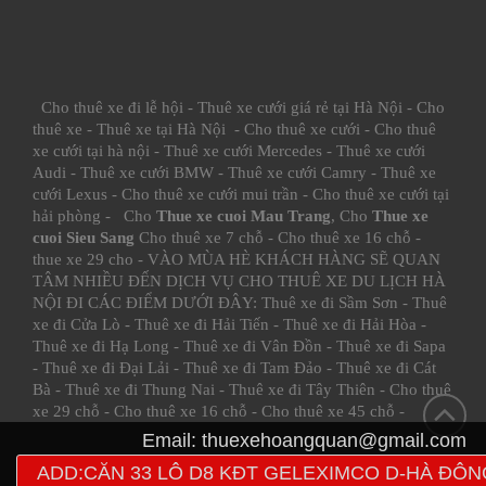
Cho thuê xe đi lễ hội
-
Thuê xe cưới giá rẻ tại Hà Nội
-
Cho
thuê xe
-
Thuê xe tại Hà Nội
-
Cho thuê xe cưới
-
Cho thuê
xe cưới tại hà nội
-
Thuê xe cưới Mercedes
-
Thuê xe cưới
Audi
-
Thuê xe cưới BMW
-
Thuê xe cưới Camry
-
Thuê xe
cưới Lexus
-
Cho thuê xe cưới mui trần
-
Cho thuê xe cưới tại
hải phòng
- Cho
Thue xe cuoi Mau Trang
, Cho
Thue xe
cuoi Sieu Sang
Cho thuê xe 7 chỗ
-
Cho thuê xe 16 chỗ
-
thue xe 29 cho
- VÀO MÙA HÈ KHÁCH HÀNG SẼ QUAN
TÂM NHIỀU ĐẾN DỊCH VỤ CHO THUÊ XE DU LỊCH HÀ
NỘI ĐI CÁC ĐIỂM DƯỚI ĐÂY:
Thuê xe đi Sầm Sơn
-
Thuê
xe đi Cửa Lò
-
Thuê xe đi Hải Tiến
-
Thuê xe đi Hải Hòa
-
Thuê xe đi Hạ Long
-
Thuê xe đi Vân Đồn
-
Thuê xe đi Sapa
-
Thuê xe đi Đại Lải
-
Thuê xe đi Tam Đảo
-
Thuê xe đi Cát
Bà
-
Thuê xe đi Thung Nai
-
Thuê xe đi Tây Thiên
-
Cho thuê
xe 29 chỗ
-
Cho thuê xe 16 chỗ
-
Cho thuê xe 45 chỗ
-
Email:
thuexehoangquan@gmail.com
ADD:CĂN 33 LÔ D8 KĐT GELEXIMCO D-HÀ ĐÔN