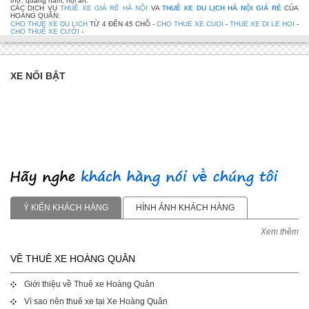
thơ, quảng nam, hội an.
CÁC DỊCH VỤ
THUÊ XE GIÁ RẺ HÀ NỘI
VA
THUÊ XE DU LỊCH HÀ NỘI GIÁ RẺ
CỦA
HOÀNG QUÂN:
CHO THUE XE DU LICH
TỪ 4 ĐẾN 45 CHỖ -
CHO THUE XE CUOI
-
THUE XE DI LE HOI
-
CHO THUÊ XE CƯỚI
-
XE NỔI BẬT
Ý KIẾN KHÁCH HÀNG
HÌNH ẢNH KHÁCH HÀNG
Xem thêm
VỀ THUÊ XE HOÀNG QUÂN
Giới thiệu về Thuê xe Hoàng Quân
Vì sao nên thuê xe tại Xe Hoàng Quân