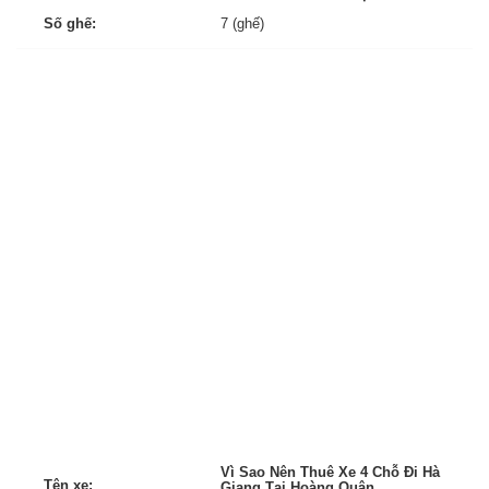
Số ghế:
7 (ghế)
Vì Sao Nên Thuê Xe 4 Chỗ Đi Hà
Tên xe:
Giang Tại Hoàng Quân