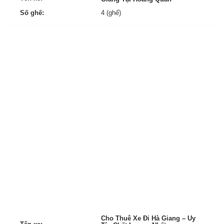
Số ghế:
4 (ghế)
Cho Thuê Xe Đi Hà Giang – Uy