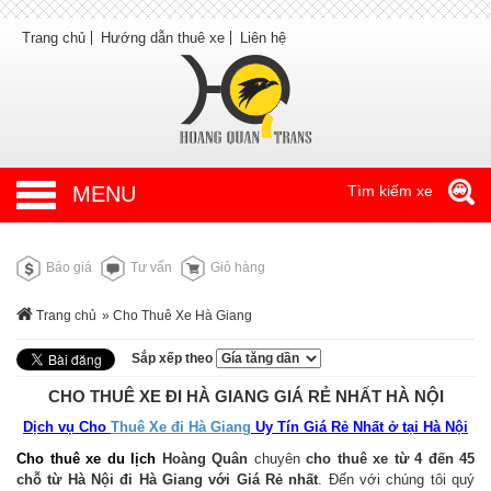
Trang chủ
Hướng dẫn thuê xe
Liên hệ
MENU
Tìm kiếm xe
Báo giá
Tư vấn
Giỏ hàng
Trang chủ
» Cho Thuê Xe Hà Giang
Sắp xếp theo
CHO THUÊ XE ĐI HÀ GIANG GIÁ RẺ NHẤT HÀ NỘI
Dịch vụ Cho
Thuê Xe đi Hà Giang
Uy Tín Giá Rẻ Nhất ở tại Hà Nội
Cho thuê xe du lịch
Hoàng Quân
chuyên
cho thuê xe từ 4 đến 45
chỗ từ Hà Nội đi Hà Giang với Giá Rẻ nhất
. Đến với chúng tôi quý