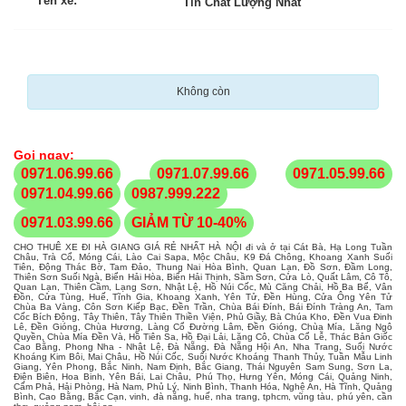
Tên xe:
Tín Chất Lượng Nhất
Không còn
Gọi ngay:
0971.06.99.66
0971.07.99.66
0971.05.99.66
0971.04.99.66
0987.999.222
0971.03.99.66
GIẢM TỪ 10-40%
CHO THUÊ XE ĐI HÀ GIANG GIÁ RẺ NHẤT HÀ NỘI đi và ở tại Cát Bà, Hạ Long Tuần
Châu, Trà Cổ, Móng Cái, Lào Cai Sapa, Mộc Châu, K9 Đá Chông, Khoang Xanh Suối
Tiên, Động Thác Bờ, Tam Đảo, Thung Nai Hòa Bình, Quan Lạn, Đồ Sơn, Đầm Long,
Thiên Sơn Suối Ngà, Biển Hải Hòa, Biển Hải Thịnh, Sầm Sơn, Cửa Lò, Quất Lâm, Cô Tô,
Quan Lạn, Thiên Cầm, Lạng Sơn, Nhật Lệ, Hồ Núi Cốc, Mù Căng Chải, Hồ Ba Bể, Vân
Đồn, Cửa Tùng, Huế, Tĩnh Gia, Khoang Xanh, Yên Tử, Đền Hùng, Cửa Ông Yên Tử
Chùa Ba Vàng, Côn Sơn Kiếp Bạc, Đền Trần, Chùa Bái Đính, Bái Đính Tràng An, Tam
Cốc Bích Động, Tây Thiên, Tây Thiên Thiền Viện, Phủ Giầy, Bà Chúa Kho, Đền Vua Đinh
Lê, Đền Gióng, Chùa Hương, Làng Cổ Đường Lâm, Đền Gióng, Chùa Mía, Lăng Ngô
Quyền, Chùa Mía Đền Và, Hồ Tiên Sa, Hồ Đại Lải, Lăng Cô, Chùa Cổ Lễ, Thác Bản Giốc
Cao Bằng, Phong Nha - Nhật Lệ, Đà Nẵng, Đà Nẵng Hội An, Nha Trang, Suối Nước
Khoáng Kim Bôi, Mai Châu, Hồ Núi Cốc, Suối Nước Khoáng Thanh Thủy, Tuần Mẫu Linh
Giang, Yên Phong, Bắc Ninh, Nam Định, Bắc Giang, Thái Nguyên Sam Sung, Sơn La,
Điện Biên, Hoa Binh, Yên Bái, Lai Châu, Phú Thọ, Hưng Yên, Móng Cái, Quảng Ninh,
Cẩm Phả, Hải Phòng, Hà Nam, Phủ Lý, Ninh Bình, Thanh Hóa, Nghệ An, Hà Tĩnh, Quảng
Bình, Cao Bằng, Bắc Cạn, vinh, đà nẵng, huế, nha trang, tphcm, vũng tàu, phú yên, cần