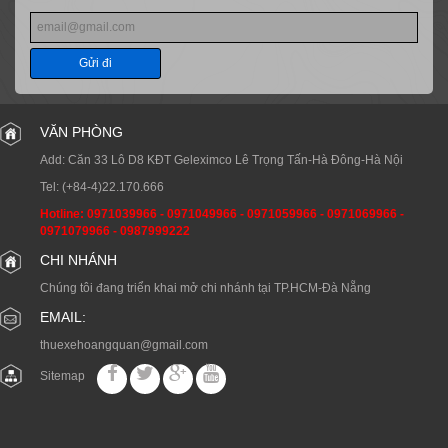
Gửi đi
VĂN PHÒNG
Add: Căn 33 Lô D8 KĐT Geleximco Lê Trọng Tấn-Hà Đông-Hà Nội
Tel:
(+84-4)22.170.666
Hotline:
0971039966
-
0971049966
-
0971059966
-
0971069966
-
0971079966
-
0987999222
CHI NHÁNH
Chúng tôi đang triển khai mở chi nhánh tại TP.HCM-Đà Nẵng
EMAIL:
thuexehoangquan@gmail.com
Sitemap