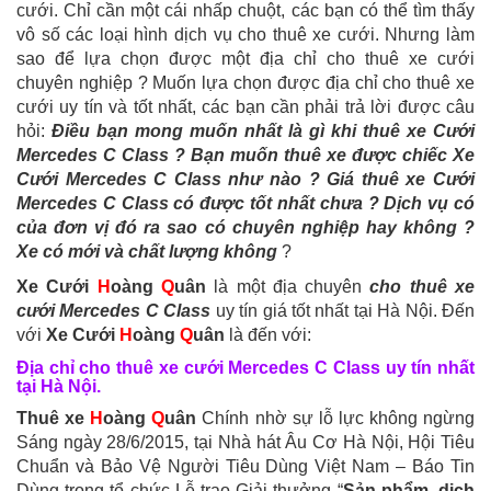
cưới. Chỉ cần một cái nhấp chuột, các bạn có thể tìm thấy
vô số các loại hình dịch vụ cho thuê xe cưới. Nhưng làm
sao để lựa chọn được một địa chỉ cho thuê xe cưới
chuyên nghiệp ? Muốn lựa chọn được địa chỉ cho thuê xe
cưới uy tín và tốt nhất, các bạn cần phải trả lời được câu
hỏi:
Điều bạn mong muốn nhất là gì khi
thuê xe Cưới
Mercedes C Class ? Bạn muốn thuê xe được chiếc Xe
Cưới Mercedes C Class như nào ? Giá thuê xe Cưới
Mercedes C Class có được tốt nhất chưa ? Dịch vụ có
của đơn vị đó ra sao có chuyên nghiệp hay không ?
Xe có mới và chất lượng không
?
Xe Cưới
H
oàng
Q
uân
là một địa chuyên
cho thuê xe
cưới Mercedes C Class
uy tín giá tốt nhất tại Hà Nội. Đến
với
Xe Cưới
H
oàng
Q
uân
là đến với:
Địa chỉ
cho thuê xe cưới Mercedes
C Class uy tín nhất
tại Hà Nội.
Thuê xe
H
oàng
Q
uân
Chính nhờ sự lỗ lực không ngừng
Sáng ngày 28/6/2015, tại Nhà hát Âu Cơ Hà Nội, Hội Tiêu
Chuẩn và Bảo Vệ Người Tiêu Dùng Việt Nam – Báo Tin
Dùng trọng tổ chức Lễ trao Giải thưởng “
Sản phẩm, dịch