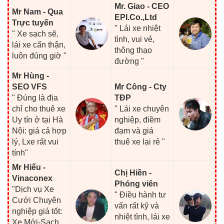
Mr. Giao - CEO
Mr Nam - Qua
EPI.Co.,Ltd
Trực tuyến
" Lái xe nhiệt
" Xe sạch sẽ,
tình, vui vẻ,
lái xe cẩn thận,
thông thạo
luôn đúng giờ "
đường "
Mr Hùng -
SEO VFS
Mr Công - Cty
" Đúng là địa
TĐP
chỉ cho thuê xe
" Lái xe chuyên
Uy tín ở tại Hà
nghiệp, điềm
Nội: giá cả hợp
đạm và giá
lý, Lxe rất vui
thuê xe lại rẻ "
tính"
Mr Hiếu -
Chị Hiền -
Vinaconex
Phóng viên
"Dịch vụ Xe
" Điều hành tư
Cưới Chuyên
vấn rất kỹ và
nghiệp giá tốt:
nhiệt tình, lái xe
Xe Mới-Sạch