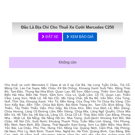
Đâu Là Địa Chỉ Cho Thuê Xe Cưới Mercedes C250
ĐẶT XE
XEM BÁO GIÁ
Không còn
Cho thuê xe cưới Mercedes C Class đi và ở tại Cát Bà, Hạ Long Tuần Châu, Trà Cổ,
Móng Cái, Lào Cai Sapa, Mộc Châu, K9 Đá Chông, Khoang Xanh Suối Tiên, Động Thác
Bờ, Tam Đảo, Thung Nai Hòa Bình, Quan Lạn, Đồ Sơn, Đầm Long, Thiên Sơn Suối Ngà,
Biển Hải Hòa, Biển Hải Thịnh, Sầm Sơn, Cửa Lò, Quất Lâm, Cô Tô, Quan Lạn, Thiên
Cầm, Lạng Sơn, Nhật Lệ, Hồ Núi Cốc, Mù Căng Chải, Hồ Ba Bể, Vân Đồn, Cửa Tùng,
Huế, Tĩnh Gia, Khoang Xanh, Yên Tử, Đền Hùng, Cửa Ông Yên Tử Chùa Ba Vàng, Côn
Sơn Kiếp Bạc, Đền Trần, Chùa Bái Đính, Bái Đính Tràng An, Tam Cốc Bích Động, Tây
Thiên, Tây Thiên Thiền Viện, Phủ Giầy, Bà Chúa Kho, Đền Vua Đinh Lê, Đền Gióng,
Chùa Hương, Làng Cổ Đường Lâm, Đền Gióng, Chùa Mía, Lăng Ngô Quyền, Chùa Mía
Đền Và, Hồ Tiên Sa, Hồ Đại Lải, Lăng Cô, Chùa Cổ Lễ, Thác Bản Giốc Cao Bằng, Phong
Nha - Nhật Lệ, Đà Nẵng, Đà Nẵng Hội An, Nha Trang, Suối Nước Khoáng Kim Bôi, Mai
Châu, Hồ Núi Cốc, Suối Nước Khoáng Thanh Thủy, Tuần Mẫu Linh Giang, Yên Phong,
Bắc Ninh, Nam Định, Bắc Giang, Thái Nguyên Sam Sung, Sơn La, Điện Biên, Hoa Binh,
Yên Bái, Lai Châu, Phú Thọ, Hưng Yên, Móng Cái, Quảng Ninh, Cẩm Phả, Hải Phòng,
Hà Nam, Phủ Lý, Ninh Bình, Thanh Hóa, Nghệ An, Hà Tĩnh, Quảng Bình, Cao Bằng, Bắc
Cạn, vinh, đà nẵng, huế, nha trang, tphcm, vũng tàu, phú yên, cần thơ, quảng nam, hội