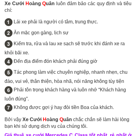
Xe Cưới
H
oàng
Q
uân
luôn đảm bảo các quy định và tiêu
chí:
Lái xe phải là người có tâm, trung thực.
Ăn mặc gọn gàng, lịch sự
Kiểm tra, rửa và lau xe sạch sẽ trước khi đánh xe ra
khỏi bãi xe.
Đến địa điểm đón khách phải đúng giờ
Tác phong làm việc chuyên nghiệp, nhanh nhẹn, chu
đáo, vui vẻ, thân thiện, hòa nhã, nói năng không tùy tiện
Phải tôn trọng khách hàng và luôn nhớ “Khách hàng
luôn đúng”.
Không được gợi ý hay đòi tiền Boa của khách.
Bởi vậy
Xe Cưới
H
oàng
Q
uân
chắc chắn sẽ làm hài lòng
bạn khi sử dụng dịch vụ của chúng tôi.
Giá thuê xe cưới Mercedes C Class tốt nhất, rẻ nhất ở