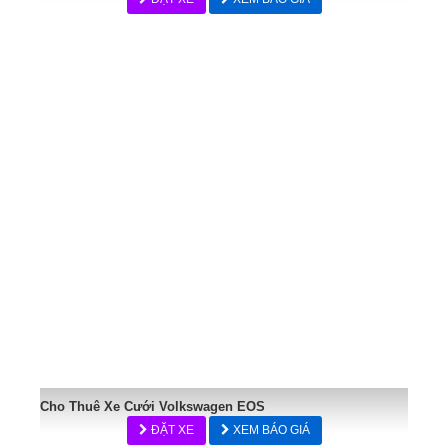
Cho Thuê Xe Cưới Volkswagen EOS
ĐẶT XE
XEM BÁO GIÁ