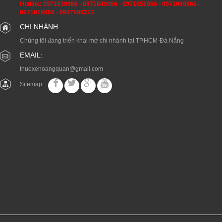
Hotline:
0971039966
-
0971049966
-
0971059966
-
0971069966
-
0971079966
-
0987999222
CHI NHÁNH
Chúng tôi đang triển khai mở chi nhánh tại TP.HCM-Đà Nẵng
EMAIL:
thuexehoangquan@gmail.com
Sitemap