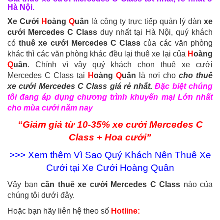
Hà Nội.
Xe Cưới
H
oàng
Q
uân
là công ty trực tiếp quản lý dàn
xe
cưới Mercedes C Class
duy nhất tại Hà Nội, quý khách
có
thuê xe cưới Mercedes C Class
của các văn phòng
khác thì các văn phòng khác đều lại thuê xe lại của
H
oàng
Q
uân
. Chính vì vậy quý khách chọn thuê xe cưới
Mercedes C Class tại
H
oàng
Q
uân
là nơi cho
cho thuê
xe cưới Mercedes C Class giá rẻ nhất.
Đặc biệt chúng
tôi đang áp dụng chương trình khuyến mại Lớn nhất
cho mùa cưới năm nay
“Giảm giá từ 10-35% xe cưới Mercedes C
Class + Hoa cưới”
>>> Xem thêm
Vì Sao Quý Khách Nên Thuê Xe
Cưới tại Xe Cưới Hoàng Quân
Vậy bạn
cần thuê xe cưới Mercedes C Class
nào của
chúng tôi dưới đây.
Hoặc bạn hãy liên hệ theo số
Hotline: