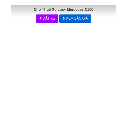
Cho Thuê Xe cưới Mercedes C300
ĐẶT XE
XEM BÁO GIÁ