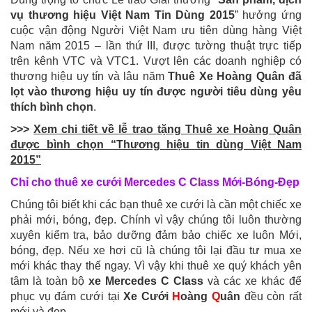
vụ thương hiệu Việt Nam Tin Dùng 2015
” hưởng ứng
cuộc vận động Người Việt Nam ưu tiên dùng hàng Việt
Nam năm 2015 – lần thứ III, được tường thuật trực tiếp
trên kênh VTC và VTC1. Vượt lên các doanh nghiệp có
thương hiệu uy tín và lâu năm
Thuê Xe Hoàng Quân đã
lọt vào thương hiệu uy tín được người tiêu dùng yêu
thích bình chọn
.
>>>
Xem chi tiết về
lễ trao tặng Thuê xe Hoàng Quân
được bình chọn “Thương hiệu tin dùng Việt Nam
2015”
Chỉ
cho
thuê xe cưới
Mercedes C Class
Mới-Bóng-Đẹp
Chúng tôi biết khi các bạn thuê xe cưới là cần một chiếc xe
phải mới, bóng, đẹp. Chính vì vậy chúng tôi luôn thường
xuyên kiểm tra, bảo dưỡng đảm bảo chiếc xe luôn Mới,
bóng, đẹp. Nếu xe hơi cũ là chúng tôi lại đầu tư mua xe
mới khác thay thế ngay. Vì vậy khi thuê xe quý khách yên
tâm là toàn bộ
xe Mercedes C Class
và các xe khác để
phục vụ đám cưới tại
Xe Cưới
H
oàng
Q
uân
đều còn rất
mới và đẹp.