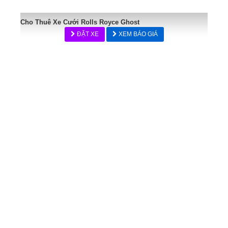
Cho Thuê Xe Cưới Rolls Royce Ghost
ĐẶT XE
XEM BÁO GIÁ