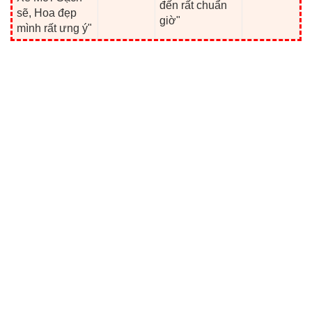
đến rất chuẩn
sẽ, Hoa đẹp
giờ"
mình rất ưng ý"