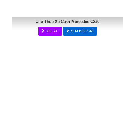
Cho Thuê Xe Cưới Mercedes C230
ĐẶT XE
XEM BÁO GIÁ