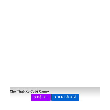
Cho Thuê Xe Cưới Camry
ĐẶT XE
XEM BÁO GIÁ