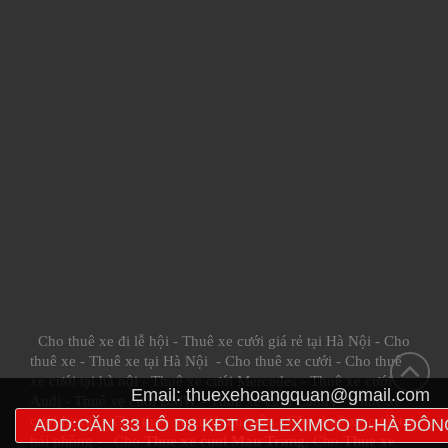
Cho thuê xe đi lễ hội
-
Thuê xe cưới giá rẻ tại Hà Nội
-
Cho
thuê xe
-
Thuê xe tại Hà Nội
-
Cho thuê xe cưới
-
Cho thuê
xe cưới tại hà nội
-
Thuê xe cưới Mercedes
-
Thuê xe cưới
Email:
thuexehoangquan@gmail.com
Audi
-
Thuê xe cưới BMW
-
Thuê xe cưới Camry
-
Thuê xe
cưới Lexus
-
Cho thuê xe cưới mui trần
-
Cho thuê xe cưới tại
ADD:CĂN 33 LÔ D8 KĐT GELEXIMCO D-HÀ ĐÔN
hải phòng
- Cho
Thue xe cuoi Mau Trang
, Cho
Thue xe