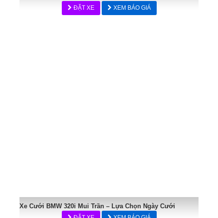
ĐẶT XE
XEM BÁO GIÁ
Xe Cưới BMW 320i Mui Trần – Lựa Chọn Ngày Cưới
ĐẶT XE
XEM BÁO GIÁ