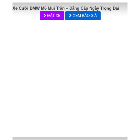
Xe Cưới BMW M6 Mui Trần – Đẳng Cấp Ngày Trọng Đại
ĐẶT XE
XEM BÁO GIÁ