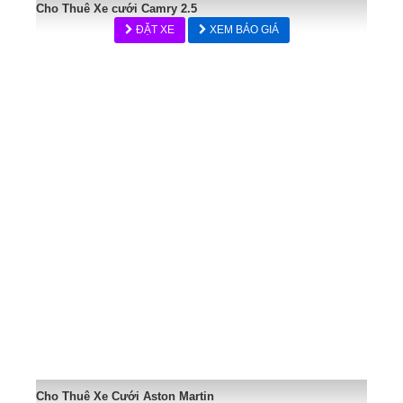
Cho Thuê Xe cưới Camry 2.5
ĐẶT XE
XEM BÁO GIÁ
Cho Thuê Xe Cưới Aston Martin