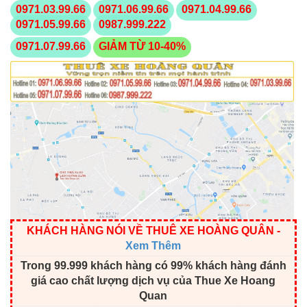
0971.03.99.66
0971.06.99.66
0971.04.99.66
0971.05.99.66
0987.999.222
0971.07.99.66
GIẢM TỪ 10-40%
KHÁCH HÀNG NÓI VỀ THUÊ XE HOÀNG QUÂN
-
Xem Thêm
Trong 99.999 khách hàng có 99% khách hàng đánh
giá cao chất lượng dịch vụ của Thue Xe Hoang
Quan