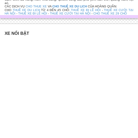
an.
CÁC DỊCH VỤ
CHO THUE XE
VA
CHO THUÊ XE DU LỊCH
CỦA HOÀNG QUÂN:
CHO
THUÊ XE DU LỊCH
TỪ 4 ĐẾN 45 CHỖ:
THUÊ XE ĐI LỄ HỘI
-
THUÊ XE CƯỚI TẠI
HÀ NỘI
-
THUÊ XE ĐI LỄ HỘI
-
THUÊ XE CƯỚI TẠI HÀ NỘI
-
CHO THUÊ XE 29 CHỖ
XE NỔI BẬT