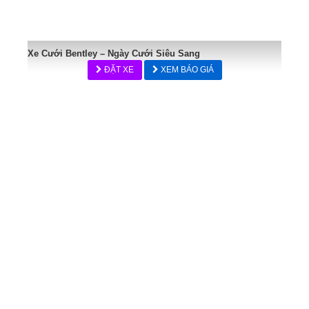
Xe Cưới Bentley – Ngày Cưới Siêu Sang
ĐẶT XE
XEM BÁO GIÁ