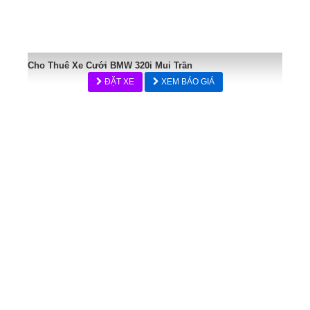
Cho Thuê Xe Cưới BMW 320i Mui Trần
ĐẶT XE
XEM BÁO GIÁ