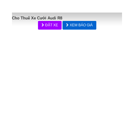
Cho Thuê Xe Cưới Audi R8
ĐẶT XE
XEM BÁO GIÁ