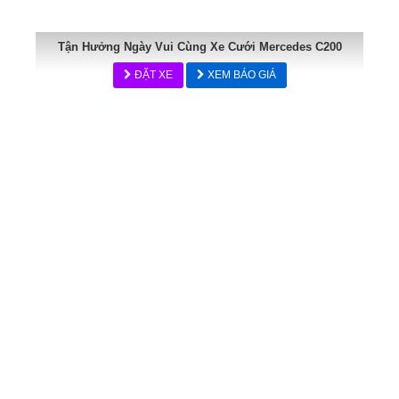
Tận Hưởng Ngày Vui Cùng Xe Cưới Mercedes C200
ĐẶT XE
XEM BÁO GIÁ