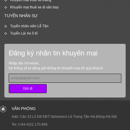
Khuyến mại thuê xe đi sân bay
TUYỂN NHÂN SỰ
Tuyển nhân viên Lễ Tân
Tuyển Lái Xe ô tô
Đăng ký nhận tin khuyến mại
Nhập địa chỉ email,
hệ thống sẽ tự động gửi thông tin khuyến mại tới quý khách!
Gửi đi
VĂN PHÒNG
Add: Căn 33 Lô D8 KĐT Geleximco Lê Trọng Tấn-Hà Đông-Hà Nội
Tel:
(+84-4)22.170.666