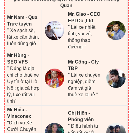
Quan
Mr. Giao - CEO
Mr Nam - Qua
EPI.Co.,Ltd
Trực tuyến
" Lái xe nhiệt
" Xe sạch sẽ,
tình, vui vẻ,
lái xe cẩn thận,
thông thạo
luôn đúng giờ "
đường "
Mr Hùng -
SEO VFS
Mr Công - Cty
" Đúng là địa
TĐP
chỉ cho thuê xe
" Lái xe chuyên
Uy tín ở tại Hà
nghiệp, điềm
Nội: giá cả hợp
đạm và giá
lý, Lxe rất vui
thuê xe lại rẻ "
tính"
Mr Hiếu -
Chị Hiền -
Vinaconex
Phóng viên
"Dịch vụ Xe
" Điều hành tư
Cưới Chuyên
vấn rất kỹ và