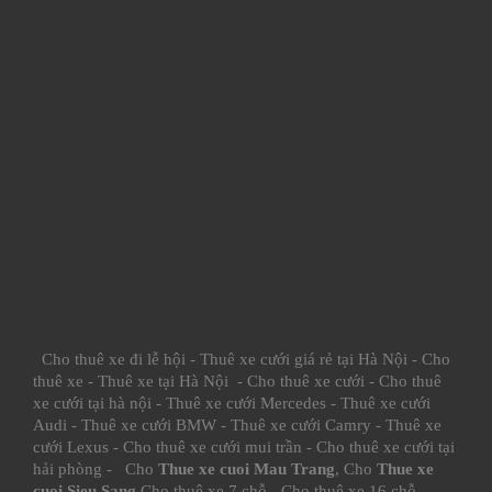
Cho thuê xe đi lễ hội
-
Thuê xe cưới giá rẻ tại Hà Nội
-
Cho
thuê xe
-
Thuê xe tại Hà Nội
-
Cho thuê xe cưới
-
Cho thuê
xe cưới tại hà nội
-
Thuê xe cưới Mercedes
-
Thuê xe cưới
Audi
-
Thuê xe cưới BMW
-
Thuê xe cưới Camry
-
Thuê xe
cưới Lexus
-
Cho thuê xe cưới mui trần
-
Cho thuê xe cưới tại
hải phòng
- Cho
Thue xe cuoi Mau Trang
, Cho
Thue xe
cuoi Sieu Sang
Cho thuê xe 7 chỗ
-
Cho thuê xe 16 chỗ
-