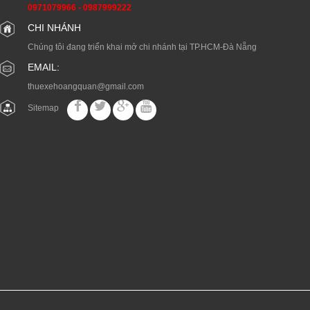
0971079966
-
0987999222
CHI NHÁNH
Chúng tôi đang triển khai mở chi nhánh tại TP.HCM-Đà Nẵng
EMAIL:
thuexehoangquan@gmail.com
Sitemap