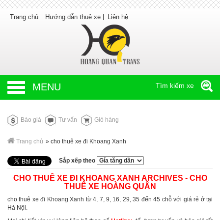
Trang chủ
Hướng dẫn thuê xe
Liên hệ
MENU
Tìm kiếm xe
Báo giá
Tư vấn
Giỏ hàng
Trang chủ
»
cho thuê xe đi Khoang Xanh
Sắp xếp theo
CHO THUÊ XE ĐI KHOANG XANH ARCHIVES - CHO
THUÊ XE HOÀNG QUÂN
cho thuê xe đi Khoang Xanh từ 4, 7, 9, 16, 29, 35 đến 45 chỗ với giá rẻ ở tại
Hà Nội.