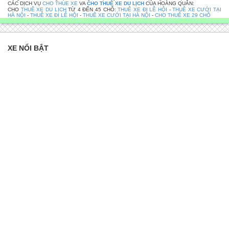
CÁC DỊCH VỤ
CHO THUE XE
VA
CHO THUÊ XE DU LỊCH
CỦA HOÀNG QUÂN:
CHO
THUÊ XE DU LỊCH
TỪ 4 ĐẾN 45 CHỖ:
THUÊ XE ĐI LỄ HỘI
-
THUÊ XE CƯỚI TẠI
HÀ NỘI
-
THUÊ XE ĐI LỄ HỘI
-
THUÊ XE CƯỚI TẠI HÀ NỘI
-
CHO THUÊ XE 29 CHỖ
XE NỔI BẬT