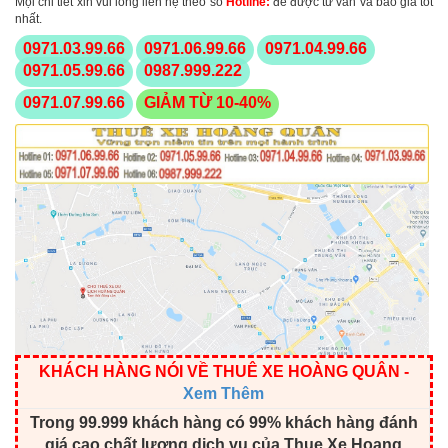
Mọi chi tiết xin vui lòng liên hệ theo số
Hotline
:
để được tư vấn và báo giá tốt
nhất.
0971.03.99.66
0971.06.99.66
0971.04.99.66
0971.05.99.66
0987.999.222
0971.07.99.66
GIẢM TỪ 10-40%
KHÁCH HÀNG NÓI VỀ THUÊ XE HOÀNG QUÂN
-
Xem Thêm
Trong 99.999 khách hàng có 99% khách hàng đánh
giá cao chất lượng dịch vụ của Thue Xe Hoang