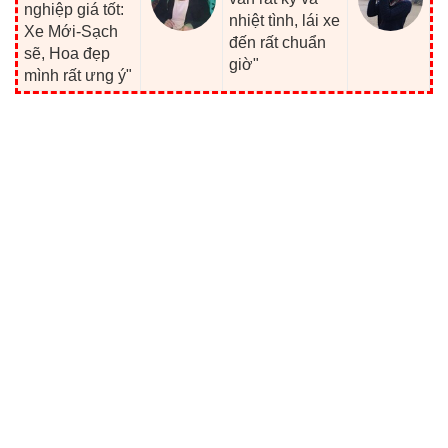
nghiệp giá tốt:
nhiệt tình, lái xe
Xe Mới-Sạch
đến rất chuẩn
sẽ, Hoa đẹp
giờ"
mình rất ưng ý"