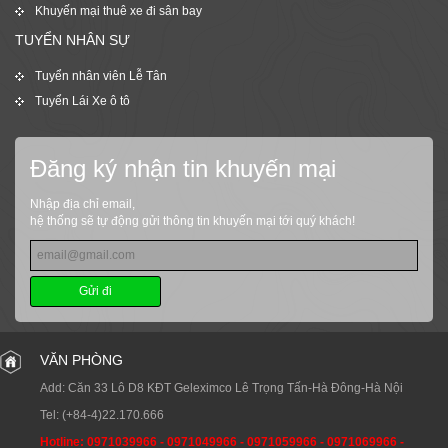
Khuyến mại thuê xe đi sân bay
TUYỂN NHÂN SỰ
Tuyển nhân viên Lễ Tân
Tuyển Lái Xe ô tô
Đăng ký nhận tin khuyến mại
Nhập địa chỉ email,
hệ thống sẽ tự động gửi thông tin khuyến mại tới quý khách!
Gửi đi
VĂN PHÒNG
Add: Căn 33 Lô D8 KĐT Geleximco Lê Trọng Tấn-Hà Đông-Hà Nội
Tel:
(+84-4)22.170.666
Hotline:
0971039966
-
0971049966
-
0971059966
-
0971069966
-