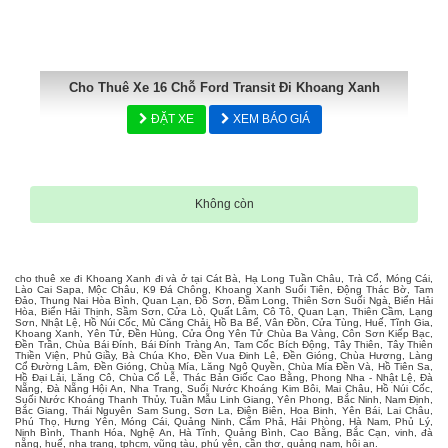
Cho Thuê Xe 16 Chỗ Ford Transit Đi Khoang Xanh
ĐẶT XE
XEM BÁO GIÁ
Không còn
cho thuê xe đi Khoang Xanh đi và ở tại Cát Bà, Hạ Long Tuần Châu, Trà Cổ, Móng Cái,
Lào Cai Sapa, Mộc Châu, K9 Đá Chông, Khoang Xanh Suối Tiên, Động Thác Bờ, Tam
Đảo, Thung Nai Hòa Bình, Quan Lạn, Đồ Sơn, Đầm Long, Thiên Sơn Suối Ngà, Biển Hải
Hòa, Biển Hải Thịnh, Sầm Sơn, Cửa Lò, Quất Lâm, Cô Tô, Quan Lạn, Thiên Cầm, Lạng
Sơn, Nhật Lệ, Hồ Núi Cốc, Mù Căng Chải, Hồ Ba Bể, Vân Đồn, Cửa Tùng, Huế, Tĩnh Gia,
Khoang Xanh, Yên Tử, Đền Hùng, Cửa Ông Yên Tử Chùa Ba Vàng, Côn Sơn Kiếp Bạc,
Đền Trần, Chùa Bái Đính, Bái Đính Tràng An, Tam Cốc Bích Động, Tây Thiên, Tây Thiên
Thiền Viện, Phủ Giầy, Bà Chúa Kho, Đền Vua Đinh Lê, Đền Gióng, Chùa Hương, Làng
Cổ Đường Lâm, Đền Gióng, Chùa Mía, Lăng Ngô Quyền, Chùa Mía Đền Và, Hồ Tiên Sa,
Hồ Đại Lải, Lăng Cô, Chùa Cổ Lễ, Thác Bản Giốc Cao Bằng, Phong Nha - Nhật Lệ, Đà
Nẵng, Đà Nẵng Hội An, Nha Trang, Suối Nước Khoáng Kim Bôi, Mai Châu, Hồ Núi Cốc,
Suối Nước Khoáng Thanh Thủy, Tuần Mẫu Linh Giang, Yên Phong, Bắc Ninh, Nam Định,
Bắc Giang, Thái Nguyên Sam Sung, Sơn La, Điện Biên, Hoa Binh, Yên Bái, Lai Châu,
Phú Thọ, Hưng Yên, Móng Cái, Quảng Ninh, Cẩm Phả, Hải Phòng, Hà Nam, Phủ Lý,
Ninh Bình, Thanh Hóa, Nghệ An, Hà Tĩnh, Quảng Bình, Cao Bằng, Bắc Cạn, vinh, đà
nẵng, huế, nha trang, tphcm, vũng tàu, phú yên, cần thơ, quảng nam, hội an.