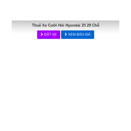
Thuê Xe Cưới Hỏi Hyundai 25 29 Chỗ
ĐẶT XE
XEM BÁO GIÁ