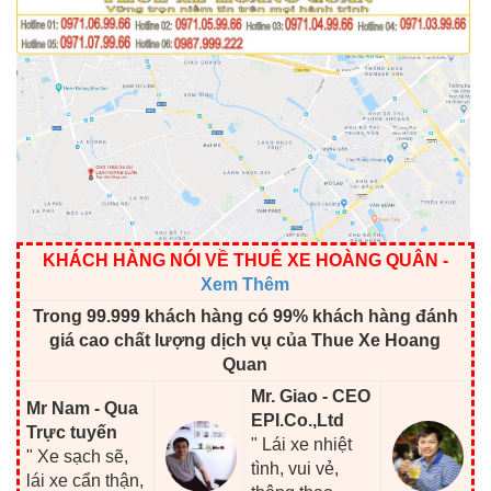
KHÁCH HÀNG NÓI VỀ THUÊ XE HOÀNG QUÂN
-
Xem Thêm
Trong 99.999 khách hàng có 99% khách hàng đánh
giá cao chất lượng dịch vụ của Thue Xe Hoang
Quan
Mr. Giao - CEO
Mr Nam - Qua
EPI.Co.,Ltd
Trực tuyến
" Lái xe nhiệt
" Xe sạch sẽ,
tình, vui vẻ,
lái xe cẩn thận,