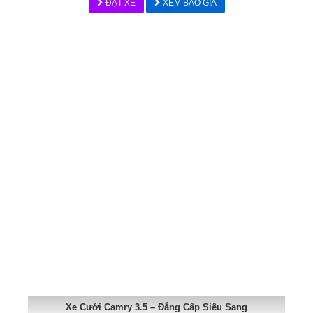
ĐẶT XE
XEM BÁO GIÁ
Xe Cưới Camry 3.5 – Đẳng Cấp Siêu Sang