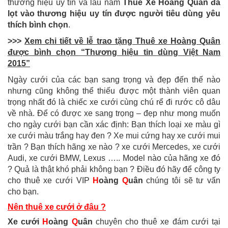
thương hiệu uy tín và lâu năm
Thuê Xe Hoàng Quân đã
lọt vào thương hiệu uy tín được người tiêu dùng yêu
thích bình chọn
.
>>>
Xem chi tiết về
lễ trao tặng Thuê xe Hoàng Quân
được bình chọn “Thương hiệu tin dùng Việt Nam
2015”
Ngày cưới của các bạn sang trọng và đẹp đến thế nào
nhưng cũng không thể thiếu đ
ược một thành viên quan
trọng nhất đó là chiếc xe cưới cùng chú rể đi rước cô dâu
về nhà. Để có được xe sang trọng – đẹp như mong muốn
cho ngày cưới bạn cần xác định: Bạn thích loại xe màu gì
xe cưới màu trắng hay đen ? Xe mui cứng hay xe cưới mui
trần ? Bạn thích hãng xe nào ? xe cưới Mercedes, xe cưới
Audi, xe cưới BMW, Lexus ….. Model nào của hãng xe đó
? Quả là thật khó phải không bạn ? Điều đó hãy để công ty
cho thuê xe cưới VIP
H
oàng
Q
uân
chúng tôi sẽ tư vấn
cho bạn.
Nên thuê xe cưới ở đâu
?
Xe cưới
H
oàng
Q
uân
chuyên ch
o
thuê xe đám cưới tại