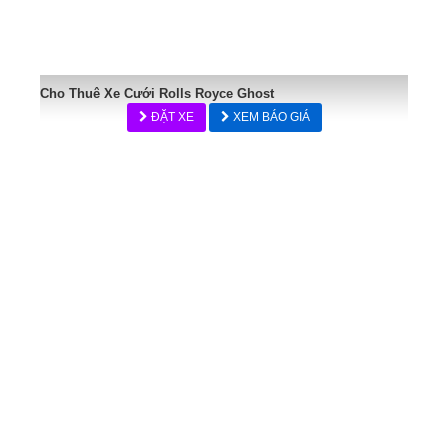
Cho Thuê Xe Cưới Rolls Royce Ghost
ĐẶT XE
XEM BÁO GIÁ