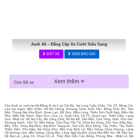
Audi A6 – Đẳng Cấp Xe Cưới Siêu Sang
ĐẶT XE
XEM BÁO GIÁ
Xem thêm
Còn 58 xe
Cho thuê xe cưới tại Hà Đông đi và ở tại Cát Bà, Hạ Long Tuần Châu, Trà Cổ, Móng Cái,
Lào Cai Sapa, Mộc Châu, K9 Đá Chông, Khoang Xanh Suối Tiên, Động Thác Bờ, Tam
Đảo, Thung Nai Hòa Bình, Quan Lạn, Đồ Sơn, Đầm Long, Thiên Sơn Suối Ngà, Biển Hải
Hòa, Biển Hải Thịnh, Sầm Sơn, Cửa Lò, Quất Lâm, Cô Tô, Quan Lạn, Thiên Cầm, Lạng
Sơn, Nhật Lệ, Hồ Núi Cốc, Mù Căng Chải, Hồ Ba Bể, Vân Đồn, Cửa Tùng, Huế, Tĩnh Gia,
Khoang Xanh, Yên Tử, Đền Hùng, Cửa Ông Yên Tử Chùa Ba Vàng, Côn Sơn Kiếp Bạc,
Đền Trần, Chùa Bái Đính, Bái Đính Tràng An, Tam Cốc Bích Động, Tây Thiên, Tây Thiên
Thiền Viện, Phủ Giầy, Bà Chúa Kho, Đền Vua Đinh Lê, Đền Gióng, Chùa Hương, Làng
Cổ Đường Lâm, Đền Gióng, Chùa Mía, Lăng Ngô Quyền, Chùa Mía Đền Và, Hồ Tiên Sa,
Hồ Đại Lải, Lăng Cô, Chùa Cổ Lễ, Thác Bản Giốc Cao Bằng, Phong Nha - Nhật Lệ, Đà