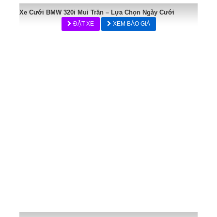
Xe Cưới BMW 320i Mui Trần – Lựa Chọn Ngày Cưới
ĐẶT XE
XEM BÁO GIÁ