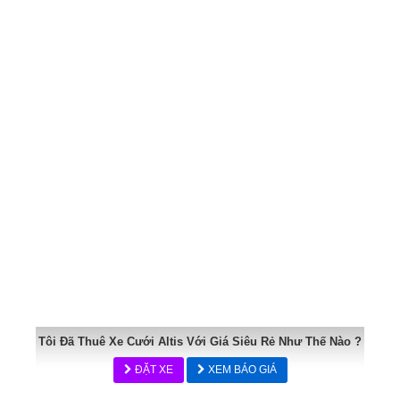
Tôi Đã Thuê Xe Cưới Altis Với Giá Siêu Rẻ Như Thế Nào ?
ĐẶT XE
XEM BÁO GIÁ