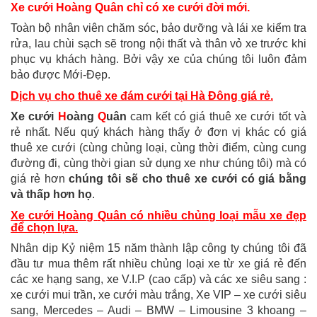
Xe cưới
H
oàng
Q
uân chỉ có xe cưới đời mới.
Toàn bộ nhân viên chăm sóc, bảo dưỡng và lái xe kiểm tra
rửa, lau chùi sạch sẽ trong nội thất và thân vỏ xe trước khi
phục vụ khách hàng. Bởi vậy xe của chúng tôi luôn đảm
bảo được Mới-Đẹp.
Dịch vụ cho thuê xe đám cưới tại Hà Đông
giá rẻ.
Xe cưới
H
oàng
Q
uân
cam kết có giá thuê xe cưới tốt và
rẻ nhất. Nếu quý khách hàng thấy ở đơn vị khác có giá
thuê xe cưới (cùng chủng loại, cùng thời điểm, cùng cung
đường đi, cùng thời gian sử dụng xe như chúng tôi) mà có
giá rẻ hơn
chúng tôi sẽ
cho thuê xe cưới
có giá bằng
và thấp hơn họ
.
Xe cưới
H
oàng
Q
uân có nhiều chủng loại mẫu xe đẹp
để chọn lựa.
Nhân dịp Kỷ niệm 15 năm thành lập công ty chúng tôi đã
đầu tư mua thêm rất nhiều chủng loại xe từ xe giá rẻ đến
các xe hạng sang, xe V.I.P (cao cấp) và các xe siêu sang
:
xe cưới mui trần, xe cưới màu trắng, Xe VIP – xe cưới siêu
sang,
Mercedes – Audi – BMW – Limousine 3 khoang –