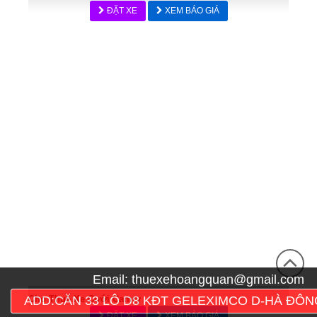
ĐẶT XE
XEM BÁO GIÁ
Email:
thuexehoangquan@gmail.com
Cho Thuê Xe Cưới Camry
ADD:CĂN 33 LÔ D8 KĐT GELEXIMCO D-HÀ ĐÔN
ĐẶT XE
XEM BÁO GIÁ