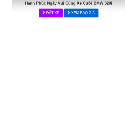
Hạnh Phúc Ngày Vui Cùng Xe Cưới BMW 320i
ĐẶT XE
XEM BÁO GIÁ