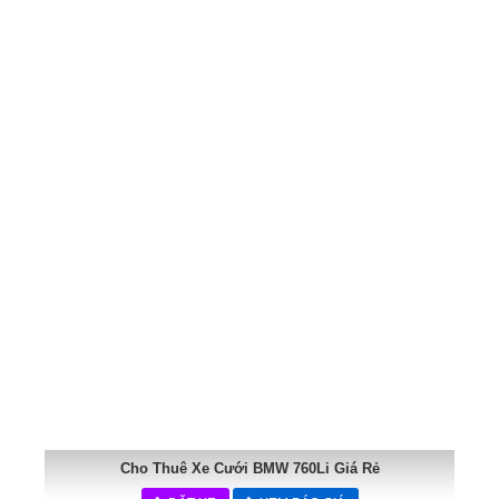
Cho Thuê Xe Cưới BMW 760Li Giá Rẻ