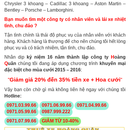
Chrysler 3 khoang – Cadillac 3 khoang – Aston Martin –
Bentley – Porsche – Lamborghini.
Bạn muốn tìm một công ty có nhân viên và lái xe nhiệt
tình, chu đáo ?
Tận tình chính là thái độ phục vụ của nhân viên với khách
hàng. Khách hàng là thượng đế cho nên chúng tôi hết lòng
phục vụ và có trách nhiệm, tận tình, chu đáo.
Nhân dịp
kỷ niệm 16 năm thành lập công ty
H
oàng
Q
uân
chúng tôi đang áp dụng chương trình
khuyến mại
đặc biệt cho mùa cưới 2015 – 2016
:
“
Giảm giá 20% đến 35% tiền xe + Hoa cưới
“
Vậy bạn còn chờ gì mà không liên hệ ngay với chúng tôi
Hotline:
0971.03.99.66
0971.06.99.66
0971.04.99.66
0971.05.99.66
0987.999.222
0971.07.99.66
GIẢM TỪ 10-40%