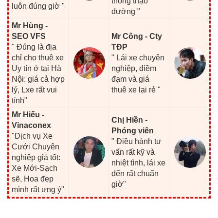
thông thạo
luôn đúng giờ "
đường "
Mr Hùng -
SEO VFS
Mr Công - Cty
" Đúng là địa
TĐP
chỉ cho thuê xe
" Lái xe chuyên
Uy tín ở tại Hà
nghiệp, điềm
Nội: giá cả hợp
đạm và giá
lý, Lxe rất vui
thuê xe lại rẻ "
tính"
Mr Hiếu -
Chị Hiền -
Vinaconex
Phóng viên
"Dịch vụ Xe
" Điều hành tư
Cưới Chuyên
vấn rất kỹ và
nghiệp giá tốt:
nhiệt tình, lái xe
Xe Mới-Sạch
đến rất chuẩn
sẽ, Hoa đẹp
giờ"
mình rất ưng ý"