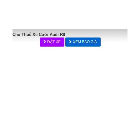
Cho Thuê Xe Cưới Audi R8
ĐẶT XE
XEM BÁO GIÁ