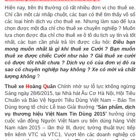
Hiện nay, trên thị thường có rất nhiều đơn vị cho thuê xe.
Chỉ cần một cái nhấp chuột, các bạn có thể tìm thấy vô số
các loại hình dịch vụ cho thuê xe. Nhưng làm sao để lựa
chọn được một địa chỉ cho thuê xe chuyên nghiệp ? Muốn
lựa chọn được địa chỉ cho thuê xe ô tô du lịch uy tín và tốt
nhất, các bạn cần phải trả lời được câu hỏi:
Điều bạn
mong muốn nhất là gì khi thuê xe Cưới ? Bạn muốn
thuê xe được chiếc Cưới như nào ? Giá thuê xe cưới
có được tốt nhất chưa ? Dịch vụ có của đơn vị đó ra
sao có chuyên nghiệp hay không ? Xe có mới và chất
lượng không
?
Thuê xe
H
oàng
Q
uân
Chính nhờ sự lỗ lực không ngừng
Sáng ngày 28/6/2015, tại Nhà hát Âu Cơ Hà Nội, Hội Tiêu
Chuẩn và Bảo Vệ Người Tiêu Dùng Việt Nam – Báo Tin
Dùng trọng tổ chức Lễ trao Giải thưởng “
Sản phẩm, dịch
vụ thương hiệu Việt Nam Tin Dùng 2015
” hưởng ứng
cuộc vận động Người Việt Nam ưu tiên dùng hàng Việt
Nam năm 2015 – lần thứ III, được tường thuật trực tiếp
trên kênh VTC và VTC1. Vượt lên các doanh nghiệp có