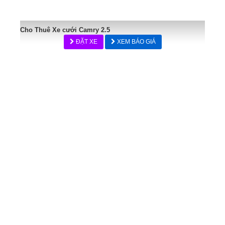
Cho Thuê Xe cưới Camry 2.5
ĐẶT XE
XEM BÁO GIÁ