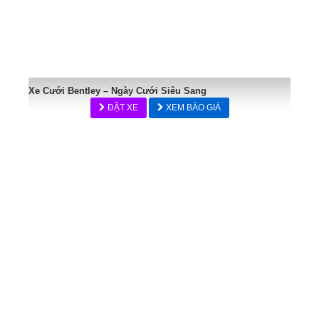
Xe Cưới Bentley – Ngày Cưới Siêu Sang
ĐẶT XE
XEM BÁO GIÁ