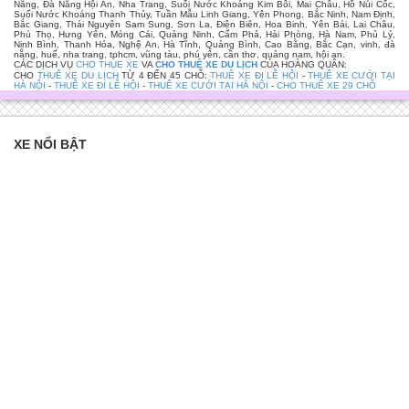
Nẵng, Đà Nẵng Hội An, Nha Trang, Suối Nước Khoáng Kim Bôi, Mai Châu, Hồ Núi Cốc,
Suối Nước Khoáng Thanh Thủy, Tuần Mẫu Linh Giang, Yên Phong, Bắc Ninh, Nam Định,
Bắc Giang, Thái Nguyên Sam Sung, Sơn La, Điện Biên, Hoa Binh, Yên Bái, Lai Châu,
Phú Thọ, Hưng Yên, Móng Cái, Quảng Ninh, Cẩm Phả, Hải Phòng, Hà Nam, Phủ Lý,
Ninh Bình, Thanh Hóa, Nghệ An, Hà Tĩnh, Quảng Bình, Cao Bằng, Bắc Cạn, vinh, đà
nẵng, huế, nha trang, tphcm, vũng tàu, phú yên, cần thơ, quảng nam, hội an.
CÁC DỊCH VỤ
CHO THUE XE
VA
CHO THUÊ XE DU LỊCH
CỦA HOÀNG QUÂN:
CHO
THUÊ XE DU LỊCH
TỪ 4 ĐẾN 45 CHỖ:
THUÊ XE ĐI LỄ HỘI
-
THUÊ XE CƯỚI TẠI
HÀ NỘI
-
THUÊ XE ĐI LỄ HỘI
-
THUÊ XE CƯỚI TẠI HÀ NỘI
-
CHO THUÊ XE 29 CHỖ
XE NỔI BẬT