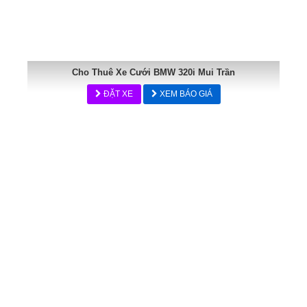
Cho Thuê Xe Cưới BMW 320i Mui Trần
ĐẶT XE
XEM BÁO GIÁ