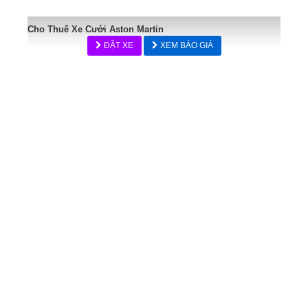
Cho Thuê Xe Cưới Aston Martin
ĐẶT XE
XEM BÁO GIÁ