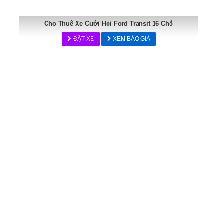
Cho Thuê Xe Cưới Hỏi Ford Transit 16 Chỗ
ĐẶT XE
XEM BÁO GIÁ