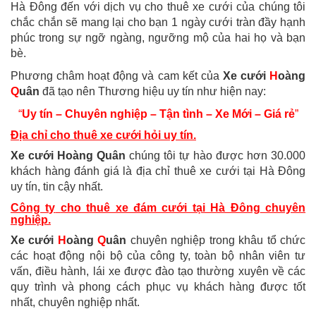
Hà Đông
đến với dịch vụ cho thuê xe cưới của chúng tôi
chắc chắn sẽ mang lại cho bạn 1 ngày cưới tràn đầy hạnh
phúc trong sự ngỡ ngàng, ngưỡng mộ của hai họ và bạn
bè.
Phương châm hoạt động và cam kết của
Xe cưới
H
oàng
Q
uân
đã tạo nên Thương hiệu uy tín như hiện nay:
“
Uy tín –
Chuyên nghiệp – Tận tình – Xe Mới – Giá rẻ
”
Địa chỉ
cho thuê xe cưới hỏi
uy tín.
Xe cưới
H
oàng
Q
uân
chúng tôi tự hào được hơn 30.000
khách hàng đánh giá là
địa chỉ thuê xe cưới tại Hà Đông
uy tín, tin cậy nhất.
Công ty
cho thuê xe đám cưới tại Hà Đông
chuyên
nghiệp.
Xe cưới
H
oàng
Q
uân
chuyên nghiệp trong khâu tổ chức
các hoạt động nội bộ của công ty, toàn bộ nhân viên tư
vấn, điều hành, lái xe được đào tạo thường xuyên về các
quy trình và phong cách phục vụ khách hàng được tốt
nhất, chuyên nghiệp nhất.