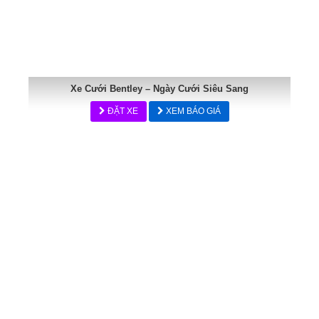
Xe Cưới Bentley – Ngày Cưới Siêu Sang
ĐẶT XE
XEM BÁO GIÁ