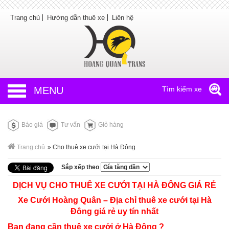
Trang chủ
Hướng dẫn thuê xe
Liên hệ
MENU
Tìm kiếm xe
Báo giá
Tư vấn
Giỏ hàng
Trang chủ
»
Cho thuê xe cưới tại Hà Đông
Sắp xếp theo
DỊCH VỤ CHO THUÊ XE CƯỚI TẠI HÀ ĐÔNG GIÁ RẺ
Xe Cưới Hoàng Quân – Địa chỉ
thuê xe cưới tại Hà
Đông
giá rẻ uy tín nhất
Bạn đang cần
thuê xe cưới ở Hà Đông
?