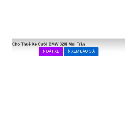
Cho Thuê Xe Cưới BMW 320i Mui Trần
ĐẶT XE
XEM BÁO GIÁ