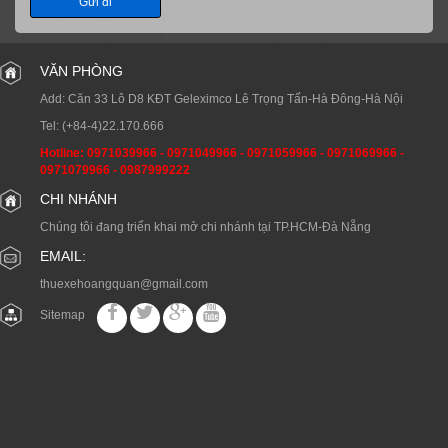
Gửi đi
VĂN PHÒNG
Add: Căn 33 Lô D8 KĐT Geleximco Lê Trọng Tấn-Hà Đông-Hà Nội
Tel:
(+84-4)22.170.666
Hotline:
0971039966
-
0971049966
-
0971059966
-
0971069966
-
0971079966
-
0987999222
CHI NHÁNH
Chúng tôi đang triển khai mở chi nhánh tại TP.HCM-Đà Nẵng
EMAIL:
thuexehoangquan@gmail.com
Sitemap