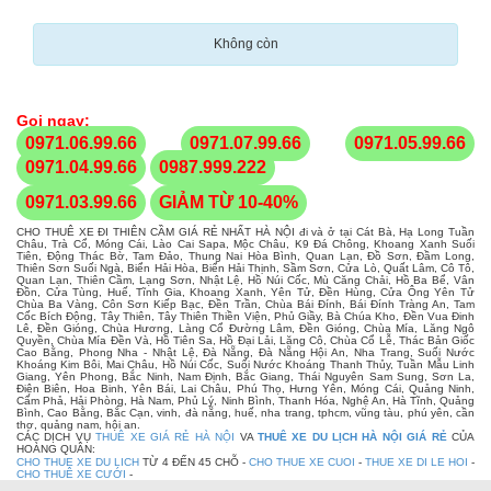
Không còn
Gọi ngay:
0971.06.99.66
0971.07.99.66
0971.05.99.66
0971.04.99.66
0987.999.222
0971.03.99.66
GIẢM TỪ 10-40%
CHO THUÊ XE ĐI THIÊN CẦM GIÁ RẺ NHẤT HÀ NỘI đi và ở tại Cát Bà, Hạ Long Tuần
Châu, Trà Cổ, Móng Cái, Lào Cai Sapa, Mộc Châu, K9 Đá Chông, Khoang Xanh Suối
Tiên, Động Thác Bờ, Tam Đảo, Thung Nai Hòa Bình, Quan Lạn, Đồ Sơn, Đầm Long,
Thiên Sơn Suối Ngà, Biển Hải Hòa, Biển Hải Thịnh, Sầm Sơn, Cửa Lò, Quất Lâm, Cô Tô,
Quan Lạn, Thiên Cầm, Lạng Sơn, Nhật Lệ, Hồ Núi Cốc, Mù Căng Chải, Hồ Ba Bể, Vân
Đồn, Cửa Tùng, Huế, Tĩnh Gia, Khoang Xanh, Yên Tử, Đền Hùng, Cửa Ông Yên Tử
Chùa Ba Vàng, Côn Sơn Kiếp Bạc, Đền Trần, Chùa Bái Đính, Bái Đính Tràng An, Tam
Cốc Bích Động, Tây Thiên, Tây Thiên Thiền Viện, Phủ Giầy, Bà Chúa Kho, Đền Vua Đinh
Lê, Đền Gióng, Chùa Hương, Làng Cổ Đường Lâm, Đền Gióng, Chùa Mía, Lăng Ngô
Quyền, Chùa Mía Đền Và, Hồ Tiên Sa, Hồ Đại Lải, Lăng Cô, Chùa Cổ Lễ, Thác Bản Giốc
Cao Bằng, Phong Nha - Nhật Lệ, Đà Nẵng, Đà Nẵng Hội An, Nha Trang, Suối Nước
Khoáng Kim Bôi, Mai Châu, Hồ Núi Cốc, Suối Nước Khoáng Thanh Thủy, Tuần Mẫu Linh
Giang, Yên Phong, Bắc Ninh, Nam Định, Bắc Giang, Thái Nguyên Sam Sung, Sơn La,
Điện Biên, Hoa Binh, Yên Bái, Lai Châu, Phú Thọ, Hưng Yên, Móng Cái, Quảng Ninh,
Cẩm Phả, Hải Phòng, Hà Nam, Phủ Lý, Ninh Bình, Thanh Hóa, Nghệ An, Hà Tĩnh, Quảng
Bình, Cao Bằng, Bắc Cạn, vinh, đà nẵng, huế, nha trang, tphcm, vũng tàu, phú yên, cần
thơ, quảng nam, hội an.
CÁC DỊCH VỤ
THUÊ XE GIÁ RẺ HÀ NỘI
VA
THUÊ XE DU LỊCH HÀ NỘI GIÁ RẺ
CỦA
HOÀNG QUÂN:
CHO THUE XE DU LICH
TỪ 4 ĐẾN 45 CHỖ -
CHO THUE XE CUOI
-
THUE XE DI LE HOI
-
CHO THUÊ XE CƯỚI
-