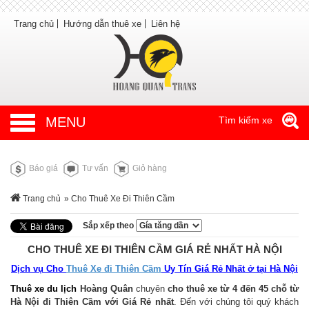
Trang chủ
Hướng dẫn thuê xe
Liên hệ
MENU
Tìm kiếm xe
Báo giá
Tư vấn
Giỏ hàng
Trang chủ
» Cho Thuê Xe Đi Thiên Cầm
Sắp xếp theo
CHO THUÊ XE ĐI THIÊN CẦM GIÁ RẺ NHẤT HÀ NỘI
Dịch vụ Cho
Thuê Xe đi Thiên Cầm
Uy Tín Giá Rẻ Nhất ở tại Hà Nội
Thuê xe du lịch
Hoàng Quân
chuyên
cho thuê xe từ 4 đến 45 chỗ từ
Hà Nội đi Thiên Cầm với Giá Rẻ nhất
. Đến với chúng tôi quý khách