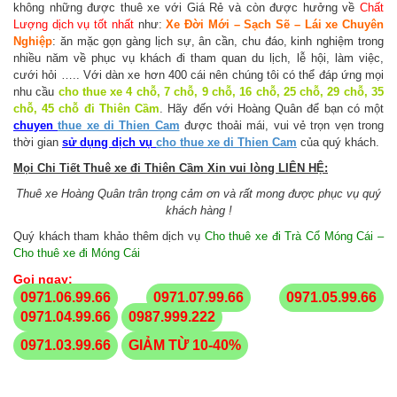
không những được thuê xe với Giá Rẻ và còn được hưởng về
Chất
Lượng dịch vụ tốt nhất
như:
Xe Đời Mới – Sạch Sẽ – Lái xe Chuyên
Nghiệp
: ăn mặc gọn gàng lịch sự, ân cần, chu đáo, kinh nghiệm trong
nhiều năm về phục vụ khách đi tham quan du lịch, lễ hội, làm việc,
cưới hỏi ….. Với dàn xe hơn 400 cái nên chúng tôi có thể đáp ứng mọi
nhu cầu
cho thue xe
4 chỗ, 7 chỗ, 9 chỗ, 16 chỗ, 25 chỗ, 29 chỗ, 35
chỗ, 45 chỗ đi Thiên Cầm
. Hãy đến với Hoàng Quân để bạn có một
chuyen
thue xe di Thien Cam
được thoải mái, vui vẻ trọn vẹn trong
thời gian
sử dụng dịch vụ
cho thue xe di Thien Cam
của quý khách.
Mọi Chi Tiết Thuê xe đi Thiên Cầm Xin vui lòng LIÊN HỆ:
Thuê xe Hoàng Quân trân trọng cảm ơn và rất mong được phục vụ quý
khách hàng !
Quý khách tham khảo thêm dịch vụ
Cho thuê xe đi Trà Cổ
Móng Cái –
Cho thuê xe đi Móng Cái
Gọi ngay:
0971.06.99.66
0971.07.99.66
0971.05.99.66
0971.04.99.66
0987.999.222
0971.03.99.66
GIẢM TỪ 10-40%