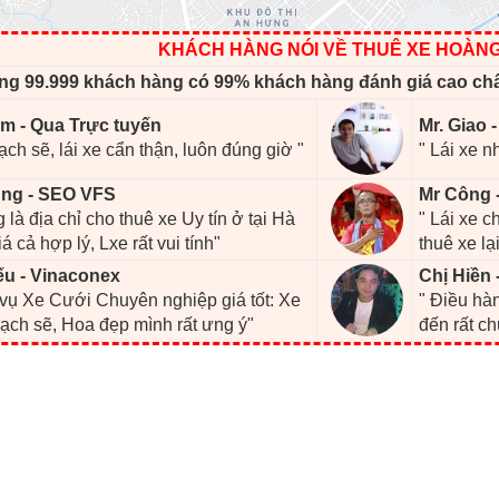
KHÁCH HÀNG NÓI VỀ THUÊ XE HOÀN
ng 99.999 khách hàng có 99% khách hàng đánh giá cao ch
m - Qua Trực tuyến
Mr. Giao 
ạch sẽ, lái xe cẩn thận, luôn đúng giờ "
" Lái xe n
ng - SEO VFS
Mr Công 
 là địa chỉ cho thuê xe Uy tín ở tại Hà
" Lái xe 
iá cả hợp lý, Lxe rất vui tính"
thuê xe lại
ếu - Vinaconex
Chị Hiền 
 vụ Xe Cưới Chuyên nghiệp giá tốt: Xe
" Điều hàn
ạch sẽ, Hoa đẹp mình rất ưng ý"
đến rất c