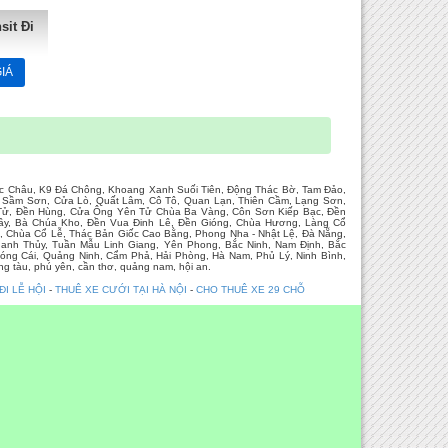
sit Đi
IÁ
Mộc Châu, K9 Đá Chông, Khoang Xanh Suối Tiên, Động Thác Bờ, Tam Đảo,
h, Sầm Sơn, Cửa Lò, Quất Lâm, Cô Tô, Quan Lạn, Thiên Cầm, Lạng Sơn,
n Tử, Đền Hùng, Cửa Ông Yên Tử Chùa Ba Vàng, Côn Sơn Kiếp Bạc, Đền
 Giầy, Bà Chúa Kho, Đền Vua Đinh Lê, Đền Gióng, Chùa Hương, Làng Cổ
, Chùa Cổ Lễ, Thác Bản Giốc Cao Bằng, Phong Nha - Nhật Lệ, Đà Nẵng,
anh Thủy, Tuần Mẫu Linh Giang, Yên Phong, Bắc Ninh, Nam Định, Bắc
óng Cái, Quảng Ninh, Cẩm Phả, Hải Phòng, Hà Nam, Phủ Lý, Ninh Bình,
g tàu, phú yên, cần thơ, quảng nam, hội an.
ĐI LỄ HỘI
-
THUÊ XE CƯỚI TẠI HÀ NỘI
-
CHO THUÊ XE 29 CHỖ