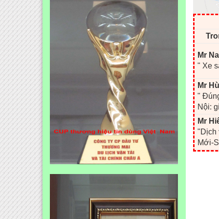
Tro
Mr Na
" Xe s
Mr Hù
" Đúng
Nội: g
Mr Hi
"Dịch
Mới-S