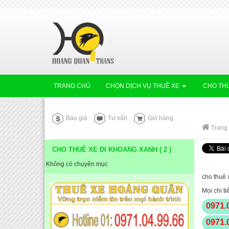
TRANG CHỦ
CHỌN DỊCH VỤ THUÊ XE
CHO THU
Báo giá
Tư vấn
Giỏ hàng
Trang
CHO THUÊ XE ĐI KHOANG XANH ( 2 )
Không có chuyên mục
cho thuê x
Mọi chi ti
0971.
0971.