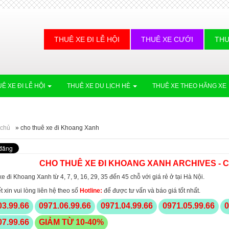
THUÊ XE ĐI LỄ HỘI
THUÊ XE CƯỚI
THU
Ê XE ĐI LỄ HỘI
THUÊ XE DU LỊCH HÈ
THUÊ XE THEO HÃNG XE
 chủ
»
cho thuê xe đi Khoang Xanh
CHO THUÊ XE ĐI KHOANG XANH ARCHIVES -
e đi Khoang Xanh từ 4, 7, 9, 16, 29, 35 đến 45 chỗ với giá rẻ ở tại Hà Nội.
ết xin vui lòng liên hệ theo số
Hotline
:
để được tư vấn và báo giá tốt nhất.
03.99.66
0971.06.99.66
0971.04.99.66
0971.05.99.66
0
07.99.66
GIẢM TỪ 10-40%