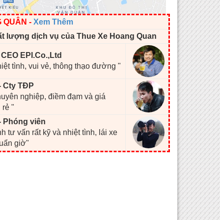
G QUÂN
-
Xem Thêm
ất lượng dịch vụ của Thue Xe Hoang Quan
- CEO EPI.Co.,Ltd
hiệt tình, vui vẻ, thông thạo đường "
- Cty TĐP
chuyên nghiệp, điềm đạm và giá
 rẻ "
- Phóng viên
h tư vấn rất kỹ và nhiệt tình, lái xe
huẩn giờ"