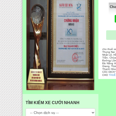
Cho
cho thuê x
Thung Nai 
Nhật Lệ, H
Trần, Chùa
Đường Lâm,
Đà Nẵng Hộ
Giang, Thá
Thanh Hóa,
CÁC DỊCH
CHO
THUÊ
TÌM KIẾM XE CƯỚI NHANH