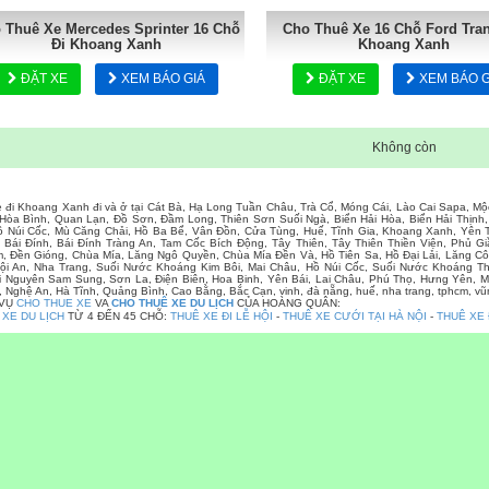
 Thuê Xe Mercedes Sprinter 16 Chỗ
Cho Thuê Xe 16 Chỗ Ford Tran
Đi Khoang Xanh
Khoang Xanh
ĐẶT XE
XEM BÁO GIÁ
ĐẶT XE
XEM BÁO G
Không còn
e đi Khoang Xanh đi và ở tại Cát Bà, Hạ Long Tuần Châu, Trà Cổ, Móng Cái, Lào Cai Sapa, 
Hòa Bình, Quan Lạn, Đồ Sơn, Đầm Long, Thiên Sơn Suối Ngà, Biển Hải Hòa, Biển Hải Thịn
ồ Núi Cốc, Mù Căng Chải, Hồ Ba Bể, Vân Đồn, Cửa Tùng, Huế, Tĩnh Gia, Khoang Xanh, Yê
 Bái Đính, Bái Đính Tràng An, Tam Cốc Bích Động, Tây Thiên, Tây Thiên Thiền Viện, Phủ
 Đền Gióng, Chùa Mía, Lăng Ngô Quyền, Chùa Mía Đền Và, Hồ Tiên Sa, Hồ Đại Lải, Lăng Cô
i An, Nha Trang, Suối Nước Khoáng Kim Bôi, Mai Châu, Hồ Núi Cốc, Suối Nước Khoáng Th
i Nguyên Sam Sung, Sơn La, Điện Biên, Hoa Binh, Yên Bái, Lai Châu, Phú Thọ, Hưng Yên, M
 Nghệ An, Hà Tĩnh, Quảng Bình, Cao Bằng, Bắc Cạn, vinh, đà nẵng, huế, nha trang, tphcm, vũn
 VỤ
CHO THUE XE
VA
CHO THUÊ XE DU LỊCH
CỦA HOÀNG QUÂN:
 XE DU LỊCH
TỪ 4 ĐẾN 45 CHỖ:
THUÊ XE ĐI LỄ HỘI
-
THUÊ XE CƯỚI TẠI HÀ NỘI
-
THUÊ XE 