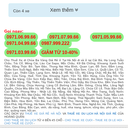
Xem thêm
Còn 4 xe
Gọi ngay:
0971.06.99.66
0971.07.99.66
0971.05.99.66
0971.04.99.66
0987.999.222
0971.03.99.66
GIẢM TỪ 10-40%
Cho Thuê Xe đi Chùa Ba Vàng Giá Rẻ ở Tại Hà Nội đi và ở tại Cát Bà, Hạ Long Tuần
Châu, Trà Cổ, Móng Cái, Lào Cai Sapa, Mộc Châu, K9 Đá Chông, Khoang Xanh Suối
Tiên, Động Thác Bờ, Tam Đảo, Thung Nai Hòa Bình, Quan Lạn, Đồ Sơn, Đầm Long,
Thiên Sơn Suối Ngà, Biển Hải Hòa, Biển Hải Thịnh, Sầm Sơn, Cửa Lò, Quất Lâm, Cô Tô,
Quan Lạn, Thiên Cầm, Lạng Sơn, Nhật Lệ, Hồ Núi Cốc, Mù Căng Chải, Hồ Ba Bể, Vân
Đồn, Cửa Tùng, Huế, Tĩnh Gia, Khoang Xanh, Yên Tử, Đền Hùng, Cửa Ông Yên Tử
Chùa Ba Vàng, Côn Sơn Kiếp Bạc, Đền Trần, Chùa Bái Đính, Bái Đính Tràng An, Tam
Cốc Bích Động, Tây Thiên, Tây Thiên Thiền Viện, Phủ Giầy, Bà Chúa Kho, Đền Vua Đinh
Lê, Đền Gióng, Chùa Hương, Làng Cổ Đường Lâm, Đền Gióng, Chùa Mía, Lăng Ngô
Quyền, Chùa Mía Đền Và, Hồ Tiên Sa, Hồ Đại Lải, Lăng Cô, Chùa Cổ Lễ, Thác Bản Giốc
Cao Bằng, Phong Nha - Nhật Lệ, Đà Nẵng, Đà Nẵng Hội An, Nha Trang, Suối Nước
Khoáng Kim Bôi, Mai Châu, Hồ Núi Cốc, Suối Nước Khoáng Thanh Thủy, Tuần Mẫu Linh
Giang, Yên Phong, Bắc Ninh, Nam Định, Bắc Giang, Thái Nguyên Sam Sung, Sơn La,
Điện Biên, Hoa Binh, Yên Bái, Lai Châu, Phú Thọ, Hưng Yên, Móng Cái, Quảng Ninh,
Cẩm Phả, Hải Phòng, Hà Nam, Phủ Lý, Ninh Bình, Thanh Hóa, Nghệ An, Hà Tĩnh, Quảng
Bình, Cao Bằng, Bắc Cạn, vinh, đà nẵng, huế, nha trang, tphcm, vũng tàu, phú yên, cần
thơ, quảng nam, hội an.
CÁC DỊCH VỤ
THUÊ XE GIÁ RẺ HÀ NỘI
VA
THUÊ XE DU LỊCH HÀ NỘI GIÁ RẺ
CỦA
HOÀNG QUÂN:
CHO THUE XE DU LICH
TỪ 4 ĐẾN 45 CHỖ -
CHO THUE XE CUOI
-
THUE XE DI LE HOI
-
CHO THUÊ XE CƯỚI
-