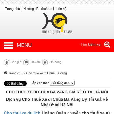
Trang chủ
Hướng dẫn thuê xe
Liên hệ
MENU
Tìm kiếm xe
Báo giá
Tư vấn
Giỏ hàng
Trang chủ
» Cho thuê xe đi Chùa Ba vàng
Sắp xếp theo
CHO THUÊ XE ĐI CHÙA BA VÀNG GIÁ RẺ Ở TẠI HÀ NỘI
Dịch vụ Cho Thuê Xe đi Chùa Ba Vàng Uy Tín Giá Rẻ
Nhất ở tại Hà Nội
Cho thui xe du lich
Hoàng Quân
chuyên
cho thuê xe từ