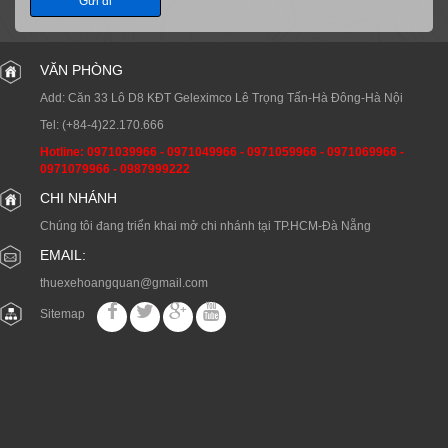
Gửi đi
VĂN PHÒNG
Add: Căn 33 Lô D8 KĐT Geleximco Lê Trọng Tấn-Hà Đông-Hà Nội
Tel:
(+84-4)22.170.666
Hotline:
0971039966
-
0971049966
-
0971059966
-
0971069966
-
0971079966
-
0987999222
CHI NHÁNH
Chúng tôi đang triển khai mở chi nhánh tại TP.HCM-Đà Nẵng
EMAIL:
thuexehoangquan@gmail.com
Sitemap