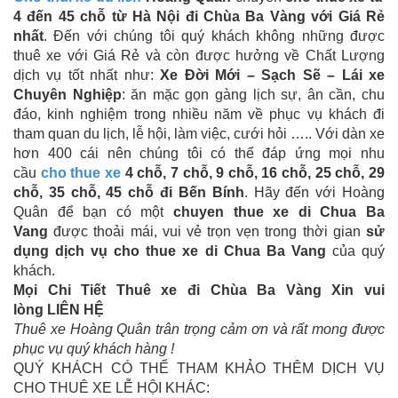
4 đến 45 chỗ từ Hà Nội đi Chùa Ba Vàng với Giá Rẻ
nhất
. Đến với chúng tôi quý khách không những được
thuê xe với Giá Rẻ và còn được hưởng về Chất Lượng
dịch vụ tốt nhất như:
Xe Đời Mới – Sạch Sẽ – Lái xe
Chuyên Nghiệp
: ăn mặc gọn gàng lịch sự, ân cần, chu
đáo, kinh nghiệm trong nhiều năm về phục vụ khách đi
tham quan du lịch, lễ hội, làm việc, cưới hỏi ….. Với dàn xe
hơn 400 cái nên chúng tôi có thể đáp ứng mọi nhu
cầu
cho thue xe
4 chỗ, 7 chỗ, 9 chỗ, 16 chỗ, 25 chỗ, 29
chỗ, 35 chỗ, 45 chỗ đi Bến Bính
. Hãy đến với Hoàng
Quân để bạn có một
chuyen thue xe di Chua Ba
Vang
được thoải mái, vui vẻ trọn vẹn trong thời gian
sử
dụng dịch vụ cho thue xe di Chua Ba Vang
của quý
khách.
Mọi Chi Tiết Thuê xe đi Chùa Ba Vàng Xin vui
lòng LIÊN HỆ
Thuê xe Hoàng Quân trân trọng cảm ơn và rất mong được
phục vụ quý khách hàng !
QUÝ KHÁCH CÓ THỂ THAM KHẢO THÊM DỊCH VỤ
CHO THUÊ XE LỄ HỘI KHÁC: