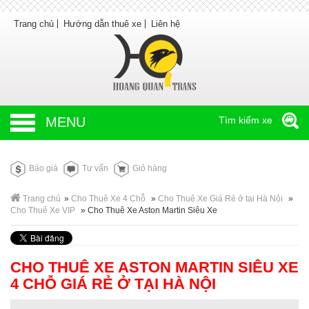
Trang chủ
Hướng dẫn thuê xe
Liên hệ
MENU
Tìm kiếm xe
Báo giá
Tư vấn
Giỏ hàng
Trang chủ
»
Cho Thuê Xe 4 Chỗ
»
Cho Thuê Xe Giá Rẻ ở tại Hà Nội
»
Cho Thuê Xe VIP
»
Cho Thuê Xe Aston Martin Siêu Xe
CHO THUÊ XE ASTON MARTIN SIÊU XE
4 CHỖ GIÁ RẺ Ở TẠI HÀ NỘI