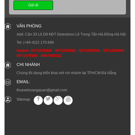
Gửi đi
VĂN PHÒNG
Add: Căn 33 Lô D8 KĐT Geleximco Lê Trọng Tấn-Hà Đông-Hà Nội
Tel:
(+84-4)22.170.666
Hotline:
0971039966
-
0971049966
-
0971059966
-
0971069966
-
0971079966
-
0987999222
CHI NHÁNH
Chúng tôi đang triển khai mở chi nhánh tại TP.HCM-Đà Nẵng
EMAIL:
thuexehoangquan@gmail.com
Sitemap