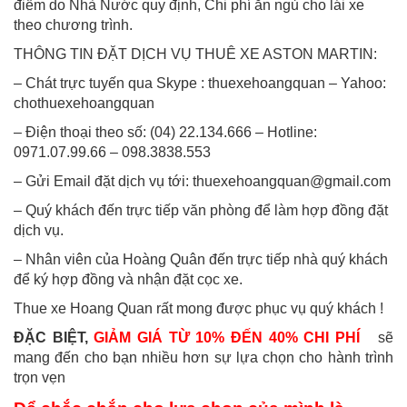
điểm do Nhà Nước quy định, Chi phí ăn ngủ cho lái xe
theo chương trình.
THÔNG TIN ĐẶT DỊCH VỤ THUÊ XE ASTON MARTIN:
– Chát trực tuyến qua Skype : thuexehoangquan – Yahoo:
chothuexehoangquan
– Điện thoại theo số: (04) 22.134.666 – Hotline:
0971.07.99.66 – 098.3838.553
– Gửi Email đặt dịch vụ tới:
thuexehoangquan@gmail.com
– Quý khách đến trực tiếp văn phòng để làm hợp đồng đặt
dịch vụ.
– Nhân viên của Hoàng Quân đến trực tiếp nhà quý khách
để ký hợp đồng và nhận đặt cọc xe.
Thue xe Hoang Quan rất mong được phục vụ quý khách !
ĐẶC BIỆT,
GIẢM GIÁ TỪ 10% ĐẾN 40% CHI PHÍ
sẽ
mang đến cho bạn nhiều hơn sự lựa chọn cho hành trình
trọn vẹn