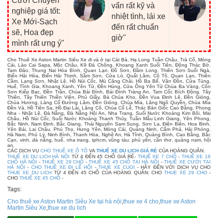
Cưới Chuyên
vấn rất kỹ và
nghiệp giá tốt:
nhiệt tình, lái xe
Xe Mới-Sạch
đến rất chuẩn
sẽ, Hoa đẹp
giờ"
mình rất ưng ý"
Cho Thuê Xe Aston Martin Siêu Xe đi và ở tại Cát Bà, Hạ Long Tuần Châu, Trà Cổ, Móng
Cái, Lào Cai Sapa, Mộc Châu, K9 Đá Chông, Khoang Xanh Suối Tiên, Động Thác Bờ,
Tam Đảo, Thung Nai Hòa Bình, Quan Lạn, Đồ Sơn, Đầm Long, Thiên Sơn Suối Ngà,
Biển Hải Hòa, Biển Hải Thịnh, Sầm Sơn, Cửa Lò, Quất Lâm, Cô Tô, Quan Lạn, Thiên
Cầm, Lạng Sơn, Nhật Lệ, Hồ Núi Cốc, Mù Căng Chải, Hồ Ba Bể, Vân Đồn, Cửa Tùng,
Huế, Tĩnh Gia, Khoang Xanh, Yên Tử, Đền Hùng, Cửa Ông Yên Tử Chùa Ba Vàng, Côn
Sơn Kiếp Bạc, Đền Trần, Chùa Bái Đính, Bái Đính Tràng An, Tam Cốc Bích Động, Tây
Thiên, Tây Thiên Thiền Viện, Phủ Giầy, Bà Chúa Kho, Đền Vua Đinh Lê, Đền Gióng,
Chùa Hương, Làng Cổ Đường Lâm, Đền Gióng, Chùa Mía, Lăng Ngô Quyền, Chùa Mía
Đền Và, Hồ Tiên Sa, Hồ Đại Lải, Lăng Cô, Chùa Cổ Lễ, Thác Bản Giốc Cao Bằng, Phong
Nha - Nhật Lệ, Đà Nẵng, Đà Nẵng Hội An, Nha Trang, Suối Nước Khoáng Kim Bôi, Mai
Châu, Hồ Núi Cốc, Suối Nước Khoáng Thanh Thủy, Tuần Mẫu Linh Giang, Yên Phong,
Bắc Ninh, Nam Định, Bắc Giang, Thái Nguyên Sam Sung, Sơn La, Điện Biên, Hoa Binh,
Yên Bái, Lai Châu, Phú Thọ, Hưng Yên, Móng Cái, Quảng Ninh, Cẩm Phả, Hải Phòng,
Hà Nam, Phủ Lý, Ninh Bình, Thanh Hóa, Nghệ An, Hà Tĩnh, Quảng Bình, Cao Bằng, Bắc
Cạn, vinh, đà nẵng, huế, nha trang, tphcm, vũng tàu, phú yên, cần thơ, quảng nam, hội
an.
CÁC DỊCH VỤ
CHO THUÊ XE Ô TÔ
VA
THUÊ XE DU LỊCH GIÁ RẺ
CỦA HOÀNG QUÂN:
THUÊ XE DU LỊCH HÀ NỘI
TỪ 4 ĐẾN 45 CHỖ GIÁ RẺ-
THUÊ XE 7 CHỖ
-
THUÊ XE 16
CHỖ HÀ NỘI
-
THUÊ XE 29 CHỖ
-
THUÊ XE 45 CHỖ TẠI HÀ NỘI
-
THUÊ XE CƯỚI TẠI
HÀ NỘI
-
CHO THUÊ XE ĐI LỄ HỘI
-
THUE XE CUOI
- HÃY ĐẾN VỚI DỊCH VỤ CHO
THUE XE DU LICH
TỪ 4 ĐẾN 45 CHỖ CỦA HOÀNG QUÂN: CHO
THUE XE 29 CHO
-
CHO
THUÊ XE 45 CHỖ
-
Tags:
Cho thuê xe Aston Martin Siêu Xe tại hà nội
,
thue xe 4 cho
,
thue xe Aston
Martin Siêu Xe
,
thue xe du lich