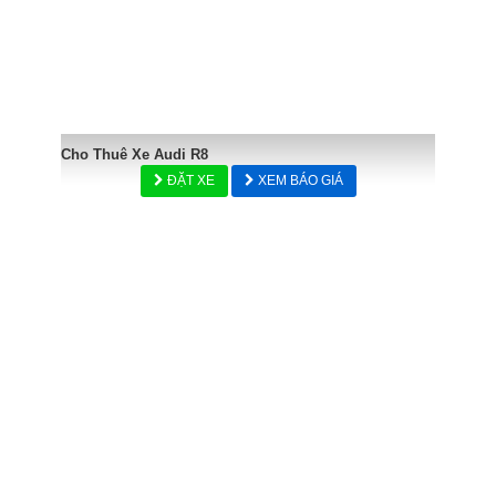
Cho Thuê Xe Audi R8
ĐẶT XE
XEM BÁO GIÁ