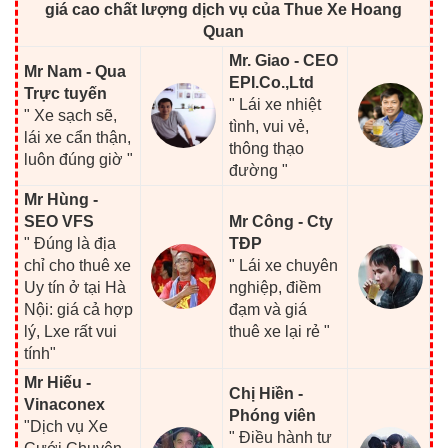
giá cao chất lượng dịch vụ của Thue Xe Hoang
Quan
Mr. Giao - CEO
Mr Nam - Qua
EPI.Co.,Ltd
Trực tuyến
" Lái xe nhiệt
" Xe sạch sẽ,
tình, vui vẻ,
lái xe cẩn thận,
thông thạo
luôn đúng giờ "
đường "
Mr Hùng -
SEO VFS
Mr Công - Cty
" Đúng là địa
TĐP
chỉ cho thuê xe
" Lái xe chuyên
Uy tín ở tại Hà
nghiệp, điềm
Nội: giá cả hợp
đạm và giá
lý, Lxe rất vui
thuê xe lại rẻ "
tính"
Mr Hiếu -
Chị Hiền -
Vinaconex
Phóng viên
"Dịch vụ Xe
" Điều hành tư