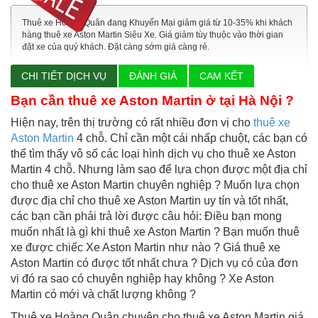
Thuê xe Hoàng Quân đang Khuyến Mại giảm giá từ 10-35% khi khách
hàng thuê xe Aston Martin Siêu Xe. Giá giảm tùy thuộc vào thời gian
đặt xe của quý khách. Đặt càng sớm giá càng rẻ.
CHI TIẾT DỊCH VỤ
ĐÁNH GIÁ
CAM KẾT
Bạn cần
thuê xe Aston Martin
ở tại Hà Nội ?
Hiện nay, trên thị trường có rất nhiều đơn vị cho
thuê xe
Aston Martin
4 chỗ. Chỉ cần một cái nhấp chuột, các bạn có
thể tìm thấy vô số các loại hình dịch vụ cho thuê xe Aston
Martin 4 chỗ. Nhưng làm sao để lựa chọn được một địa chỉ
cho thuê xe Aston Martin chuyên nghiệp ? Muốn lựa chọn
được địa chỉ cho thuê xe Aston Martin uy tín và tốt nhất,
các bạn cần phải trả lời được câu hỏi: Điều bạn mong
muốn nhất là gì khi thuê xe Aston Martin ? Bạn muốn thuê
xe được chiếc Xe Aston Martin như nào ? Giá thuê xe
Aston Martin có được tốt nhất chưa ? Dịch vụ có của đơn
vị đó ra sao có chuyên nghiệp hay không ? Xe Aston
Martin có mới và chất lượng không ?
Thuê xe Hoàng Quân chuyên cho thuê xe Aston Martin giá