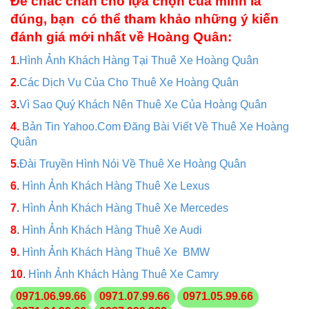
Để chắc chắn cho lựa chọn của mình là
đúng, bạn có thể tham khảo những ý kiến
đánh giá mới nhất về Hoàng Quân:
1
.
Hình Ảnh Khách Hàng Tại Thuê Xe Hoàng Quân
2
.
Các Dịch Vụ Của Cho Thuê Xe Hoàng Quân
3
.
Vì Sao Quý Khách Nên Thuê Xe Của Hoàng Quân
4.
Bản Tin Yahoo.Com Đăng Bài Viết Về Thuê Xe Hoàng
Quân
5
.
Đài Truyền Hình Nói Về Thuê Xe Hoàng Quân
6
.
Hình Ảnh Khách Hàng Thuê Xe Lexus
7
.
Hình Ảnh Khách Hàng Thuê Xe Mercedes
8
.
Hình Ảnh Khách Hàng Thuê Xe Audi
9.
Hình Ảnh Khách Hàng Thuê Xe BMW
10
.
Hình Ảnh Khách Hàng Thuê Xe Camry
0971.06.99.66
0971.07.99.66
0971.05.99.66