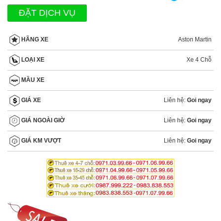
ĐẶT DỊCH VỤ
Aston Martin
HÃNG XE
Xe 4 Chỗ
LOẠI XE
MẦU XE
Liên hệ:
Goi ngay
GIÁ XE
Liên hệ:
Goi ngay
GIÁ NGOÀI GIỜ
Liên hệ:
Goi ngay
GIÁ KM VƯỢT