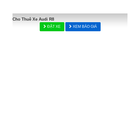
Cho Thuê Xe Audi R8
ĐẶT XE
XEM BÁO GIÁ