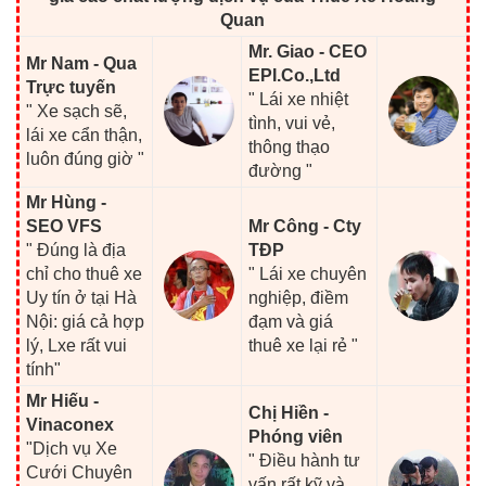
Quan
Mr. Giao - CEO
Mr Nam - Qua
EPI.Co.,Ltd
Trực tuyến
" Lái xe nhiệt
" Xe sạch sẽ,
tình, vui vẻ,
lái xe cẩn thận,
thông thạo
luôn đúng giờ "
đường "
Mr Hùng -
SEO VFS
Mr Công - Cty
" Đúng là địa
TĐP
chỉ cho thuê xe
" Lái xe chuyên
Uy tín ở tại Hà
nghiệp, điềm
Nội: giá cả hợp
đạm và giá
lý, Lxe rất vui
thuê xe lại rẻ "
tính"
Mr Hiếu -
Chị Hiền -
Vinaconex
Phóng viên
"Dịch vụ Xe
" Điều hành tư
Cưới Chuyên
vấn rất kỹ và