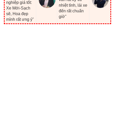
nghiệp giá tốt:
nhiệt tình, lái xe
Xe Mới-Sạch
đến rất chuẩn
sẽ, Hoa đẹp
giờ"
mình rất ưng ý"