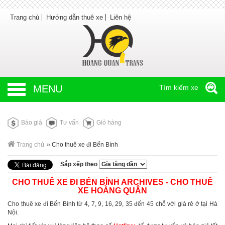
Trang chủ
Hướng dẫn thuê xe
Liên hệ
MENU
Tìm kiếm xe
Báo giá
Tư vấn
Giỏ hàng
Trang chủ
»
Cho thuê xe đi Bến Bính
Sắp xếp theo
CHO THUÊ XE ĐI BẾN BÍNH ARCHIVES - CHO THUÊ
XE HOÀNG QUÂN
Cho thuê xe đi Bến Bính từ 4, 7, 9, 16, 29, 35 đến 45 chỗ với giá rẻ ở tại Hà
Nội.