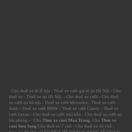
Cho thuê xe đi lễ hội
-
Thuê xe cưới giá rẻ tại Hà Nội
-
Cho
thuê xe
-
Thuê xe tại Hà Nội
-
Cho thuê xe cưới
-
Cho thuê
xe cưới tại hà nội
-
Thuê xe cưới Mercedes
-
Thuê xe cưới
Audi
-
Thuê xe cưới BMW
-
Thuê xe cưới Camry
-
Thuê xe
cưới Lexus
-
Cho thuê xe cưới mui trần
-
Cho thuê xe cưới tại
hải phòng
- Cho
Thue xe cuoi Mau Trang
, Cho
Thue xe
cuoi Sieu Sang
Cho thuê xe 7 chỗ
-
Cho thuê xe 16 chỗ
-
thue xe 29 cho
- VÀO MÙA HÈ KHÁCH HÀNG SẼ QUAN