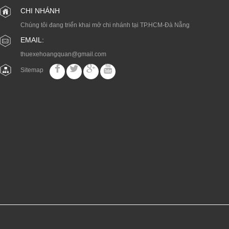
CHI NHÁNH
Chúng tôi đang triển khai mở chi nhánh tại TP.HCM-Đà Nẵng
EMAIL:
thuexehoangquan@gmail.com
Sitemap