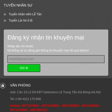
TUYỂN NHÂN SỰ
Tuyển nhân viên Lễ Tân
Tuyển Lái Xe ô tô
Đăng ký nhận tin khuyến mại
Nhập địa chỉ email,
hệ thống sẽ tự động gửi thông tin khuyến mại tới quý khách!
Gửi đi
VĂN PHÒNG
Add: Căn 33 Lô D8 KĐT Geleximco Lê Trọng Tấn-Hà Đông-Hà Nội
Tel:
(+84-4)22.170.666
Hotline:
0971039966
-
0971049966
-
0971059966
-
0971069966
-
0971079966
-
0987999222