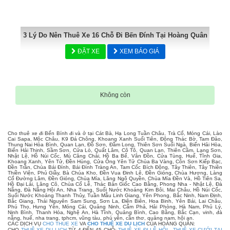
3 Lý Do Nên Thuê Xe 16 Chỗ Đi Bến Đính Tại Hoàng Quân
ĐẶT XE
XEM BÁO GIÁ
Không còn
Cho thuê xe đi Bến Bính đi và ở tại Cát Bà, Hạ Long Tuần Châu, Trà Cổ, Móng Cái, Lào
Cai Sapa, Mộc Châu, K9 Đá Chông, Khoang Xanh Suối Tiên, Động Thác Bờ, Tam Đảo,
Thung Nai Hòa Bình, Quan Lạn, Đồ Sơn, Đầm Long, Thiên Sơn Suối Ngà, Biển Hải Hòa,
Biển Hải Thịnh, Sầm Sơn, Cửa Lò, Quất Lâm, Cô Tô, Quan Lạn, Thiên Cầm, Lạng Sơn,
Nhật Lệ, Hồ Núi Cốc, Mù Căng Chải, Hồ Ba Bể, Vân Đồn, Cửa Tùng, Huế, Tĩnh Gia,
Khoang Xanh, Yên Tử, Đền Hùng, Cửa Ông Yên Tử Chùa Ba Vàng, Côn Sơn Kiếp Bạc,
Đền Trần, Chùa Bái Đính, Bái Đính Tràng An, Tam Cốc Bích Động, Tây Thiên, Tây Thiên
Thiền Viện, Phủ Giầy, Bà Chúa Kho, Đền Vua Đinh Lê, Đền Gióng, Chùa Hương, Làng
Cổ Đường Lâm, Đền Gióng, Chùa Mía, Lăng Ngô Quyền, Chùa Mía Đền Và, Hồ Tiên Sa,
Hồ Đại Lải, Lăng Cô, Chùa Cổ Lễ, Thác Bản Giốc Cao Bằng, Phong Nha - Nhật Lệ, Đà
Nẵng, Đà Nẵng Hội An, Nha Trang, Suối Nước Khoáng Kim Bôi, Mai Châu, Hồ Núi Cốc,
Suối Nước Khoáng Thanh Thủy, Tuần Mẫu Linh Giang, Yên Phong, Bắc Ninh, Nam Định,
Bắc Giang, Thái Nguyên Sam Sung, Sơn La, Điện Biên, Hoa Binh, Yên Bái, Lai Châu,
Phú Thọ, Hưng Yên, Móng Cái, Quảng Ninh, Cẩm Phả, Hải Phòng, Hà Nam, Phủ Lý,
Ninh Bình, Thanh Hóa, Nghệ An, Hà Tĩnh, Quảng Bình, Cao Bằng, Bắc Cạn, vinh, đà
nẵng, huế, nha trang, tphcm, vũng tàu, phú yên, cần thơ, quảng nam, hội an.
CÁC DỊCH VỤ
CHO THUE XE
VA
CHO THUÊ XE DU LỊCH
CỦA HOÀNG QUÂN:
CHO
THUÊ XE DU LỊCH
TỪ 4 ĐẾN 45 CHỖ:
THUÊ XE ĐI LỄ HỘI
-
THUÊ XE CƯỚI TẠI