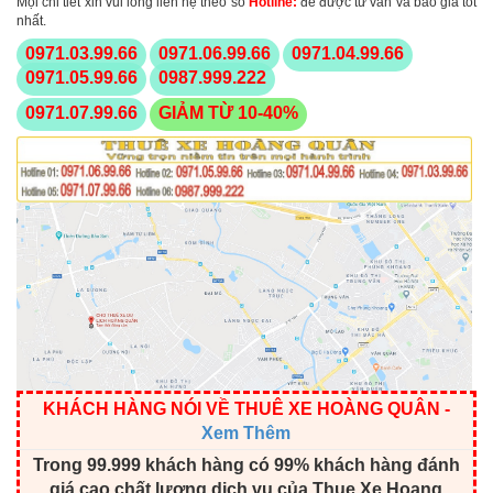
Mọi chi tiết xin vui lòng liên hệ theo số
Hotline
:
để được tư vấn và báo giá tốt
nhất.
0971.03.99.66
0971.06.99.66
0971.04.99.66
0971.05.99.66
0987.999.222
0971.07.99.66
GIẢM TỪ 10-40%
KHÁCH HÀNG NÓI VỀ THUÊ XE HOÀNG QUÂN
-
Xem Thêm
Trong 99.999 khách hàng có 99% khách hàng đánh
giá cao chất lượng dịch vụ của Thue Xe Hoang