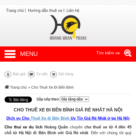
Trang chủ
Hướng dẫn thuê xe
Liên hệ
MENU
Tìm kiếm xe
Báo giá
Tư vấn
Giỏ hàng
Trang chủ
» Cho Thuê Xe Đi Bến Bính
Sắp xếp theo
CHO THUÊ XE ĐI BẾN BÍNH GIÁ RẺ NHẤT HÀ NỘI
Dịch vụ Cho
Thuê Xe đi Bến Bính
Uy Tín Giá Rẻ Nhất ở tại Hà Nội
Cho thui xe du lich
Hoàng Quân
chuyên
cho thuê xe từ 4 đến 45
chỗ từ Hà Nội đi Bến Bính với Giá Rẻ nhất
. Đến với chúng tôi quý