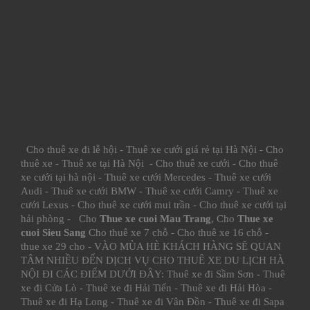
Cho thuê xe đi lễ hội
-
Thuê xe cưới giá rẻ tại Hà Nội
-
Cho
thuê xe
-
Thuê xe tại Hà Nội
-
Cho thuê xe cưới
-
Cho thuê
xe cưới tại hà nội
-
Thuê xe cưới Mercedes
-
Thuê xe cưới
Audi
-
Thuê xe cưới BMW
-
Thuê xe cưới Camry
-
Thuê xe
cưới Lexus
-
Cho thuê xe cưới mui trần
-
Cho thuê xe cưới tại
hải phòng
- Cho
Thue xe cuoi Mau Trang
, Cho
Thue xe
cuoi Sieu Sang
Cho thuê xe 7 chỗ
-
Cho thuê xe 16 chỗ
-
thue xe 29 cho
- VÀO MÙA HÈ KHÁCH HÀNG SẼ QUAN
TÂM NHIỀU ĐẾN DỊCH VỤ CHO THUÊ XE DU LỊCH HÀ
NỘI ĐI CÁC ĐIỂM DƯỚI ĐÂY:
Thuê xe đi Sầm Sơn
-
Thuê
xe đi Cửa Lò
-
Thuê xe đi Hải Tiến
-
Thuê xe đi Hải Hòa
-
Thuê xe đi Hạ Long
-
Thuê xe đi Vân Đồn
-
Thuê xe đi Sapa