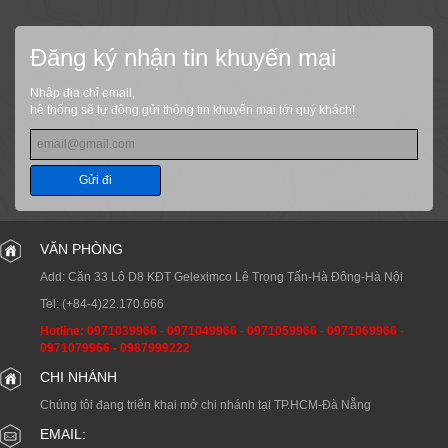
Đăng ký nhận tin khuyến mại
Nhập địa chỉ email,
hệ thống sẽ tự động gửi thông tin khuyến mại tới quý khách!
Gửi đi
VĂN PHÒNG
Add: Căn 33 Lô D8 KĐT Geleximco Lê Trọng Tấn-Hà Đông-Hà Nội
Tel:
(+84-4)22.170.666
Hotline:
0971039966
-
0971049966
-
0971059966
-
0971069966
-
0971079966
-
0987999222
CHI NHÁNH
Chúng tôi đang triển khai mở chi nhánh tại TP.HCM-Đà Nẵng
EMAIL: