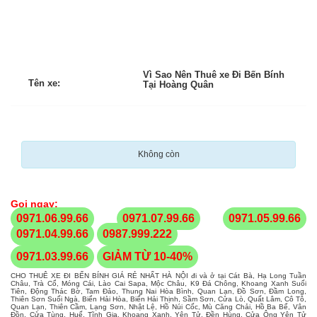
Vì Sao Nên Thuê xe Đi Bến Bính
Tên xe:
Tại Hoàng Quân
Không còn
Gọi ngay:
0971.06.99.66
0971.07.99.66
0971.05.99.66
0971.04.99.66
0987.999.222
0971.03.99.66
GIẢM TỪ 10-40%
CHO THUÊ XE ĐI BẾN BÍNH GIÁ RẺ NHẤT HÀ NỘI đi và ở tại Cát Bà, Hạ Long Tuần
Châu, Trà Cổ, Móng Cái, Lào Cai Sapa, Mộc Châu, K9 Đá Chông, Khoang Xanh Suối
Tiên, Động Thác Bờ, Tam Đảo, Thung Nai Hòa Bình, Quan Lạn, Đồ Sơn, Đầm Long,
Thiên Sơn Suối Ngà, Biển Hải Hòa, Biển Hải Thịnh, Sầm Sơn, Cửa Lò, Quất Lâm, Cô Tô,
Quan Lạn, Thiên Cầm, Lạng Sơn, Nhật Lệ, Hồ Núi Cốc, Mù Căng Chải, Hồ Ba Bể, Vân
Đồn, Cửa Tùng, Huế, Tĩnh Gia, Khoang Xanh, Yên Tử, Đền Hùng, Cửa Ông Yên Tử