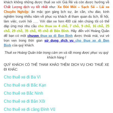
khách không những được thuê xe với Giá Rẻ và còn được hưởng về
Chất Lượng dịch vụ tốt nhất
như:
Xe Đời Mới – Sạch Sẽ – Lái xe
Chuyên Nghiệp
: ăn mặc gọn gàng lịch sự, ân cần, chu đáo, kinh
nghiệm trong nhiều năm về phục vụ khách đi tham quan du lịch, lễ hội,
làm việc, cưới hỏi ….. Với dàn xe hơn 400 cái nên chúng tôi có thể
đáp ứng mọi nhu cầu
cho thue xe
4 chỗ, 7 chỗ, 9 chỗ, 16 chỗ, 25
chỗ, 29 chỗ, 35 chỗ, 45 chỗ đi Bến Bính
. Hãy đến với Hoàng Quân
để bạn có một
chuyen
thue xe di Ben Binh
được thoải mái, vui vẻ
trọn vẹn trong thời gian
sử dụng dịch vụ
cho thue xe di Ben
Binh
của quý khách.
Thuê xe Hoàng Quân trân trọng cảm ơn và rất mong được phục vụ quý
khách hàng !
QUÝ KHÁCH CÓ THỂ THAM KHẢO THÊM DỊCH VỤ CHO THUÊ XE
ĐI KHÁC:
Cho thuê xe đi Ba Vì
Cho thuê xe đi Bắc Kạn
Cho thuê xe Bắc Ninh
Cho thuê xe đi Bản Xôi
Cho thuê xe đi cảng Đình Vũ