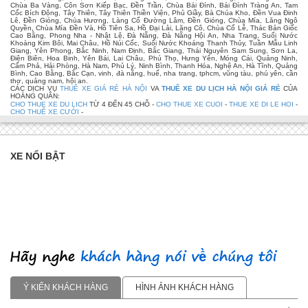
Chùa Ba Vàng, Côn Sơn Kiếp Bạc, Đền Trần, Chùa Bái Đính, Bái Đính Tràng An, Tam
Cốc Bích Động, Tây Thiên, Tây Thiên Thiền Viện, Phủ Giầy, Bà Chúa Kho, Đền Vua Đinh
Lê, Đền Gióng, Chùa Hương, Làng Cổ Đường Lâm, Đền Gióng, Chùa Mía, Lăng Ngô
Quyền, Chùa Mía Đền Và, Hồ Tiên Sa, Hồ Đại Lải, Lăng Cô, Chùa Cổ Lễ, Thác Bản Giốc
Cao Bằng, Phong Nha - Nhật Lệ, Đà Nẵng, Đà Nẵng Hội An, Nha Trang, Suối Nước
Khoáng Kim Bôi, Mai Châu, Hồ Núi Cốc, Suối Nước Khoáng Thanh Thủy, Tuần Mẫu Linh
Giang, Yên Phong, Bắc Ninh, Nam Định, Bắc Giang, Thái Nguyên Sam Sung, Sơn La,
Điện Biên, Hoa Binh, Yên Bái, Lai Châu, Phú Thọ, Hưng Yên, Móng Cái, Quảng Ninh,
Cẩm Phả, Hải Phòng, Hà Nam, Phủ Lý, Ninh Bình, Thanh Hóa, Nghệ An, Hà Tĩnh, Quảng
Bình, Cao Bằng, Bắc Cạn, vinh, đà nẵng, huế, nha trang, tphcm, vũng tàu, phú yên, cần
thơ, quảng nam, hội an.
CÁC DỊCH VỤ
THUÊ XE GIÁ RẺ HÀ NỘI
VA
THUÊ XE DU LỊCH HÀ NỘI GIÁ RẺ
CỦA
HOÀNG QUÂN:
CHO THUE XE DU LICH
TỪ 4 ĐẾN 45 CHỖ -
CHO THUE XE CUOI
-
THUE XE DI LE HOI
-
CHO THUÊ XE CƯỚI
-
XE NỔI BẬT
Ý KIẾN KHÁCH HÀNG
HÌNH ẢNH KHÁCH HÀNG