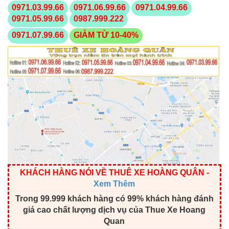
0971.03.99.66
0971.06.99.66
0971.04.99.66
0971.05.99.66
0987.999.222
0971.07.99.66
GIẢM TỪ 10-40%
KHÁCH HÀNG NÓI VỀ THUÊ XE HOÀNG QUÂN
-
Xem Thêm
Trong 99.999 khách hàng có 99% khách hàng đánh
giá cao chất lượng dịch vụ của Thue Xe Hoang
Quan