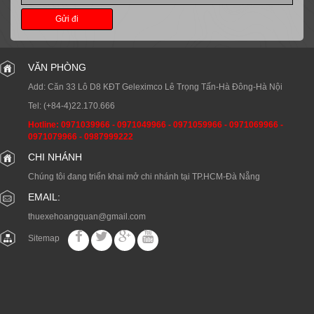
Gửi đi
VĂN PHÒNG
Add: Căn 33 Lô D8 KĐT Geleximco Lê Trọng Tấn-Hà Đông-Hà Nội
Tel:
(+84-4)22.170.666
Hotline:
0971039966
-
0971049966
-
0971059966
-
0971069966
-
0971079966
-
0987999222
CHI NHÁNH
Chúng tôi đang triển khai mở chi nhánh tại TP.HCM-Đà Nẵng
EMAIL:
thuexehoangquan@gmail.com
Sitemap