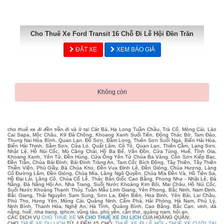
Cho Thuê Xe Ford Transit 16 Chỗ Đi Lễ Hội Đền Trần
ĐẶT XE
XEM BÁO GIÁ
Không còn
cho thuê xe đi đền trần đi và ở tại Cát Bà, Hạ Long Tuần Châu, Trà Cổ, Móng Cái, Lào
Cai Sapa, Mộc Châu, K9 Đá Chông, Khoang Xanh Suối Tiên, Động Thác Bờ, Tam Đảo,
Thung Nai Hòa Bình, Quan Lạn, Đồ Sơn, Đầm Long, Thiên Sơn Suối Ngà, Biển Hải Hòa,
Biển Hải Thịnh, Sầm Sơn, Cửa Lò, Quất Lâm, Cô Tô, Quan Lạn, Thiên Cầm, Lạng Sơn,
Nhật Lệ, Hồ Núi Cốc, Mù Căng Chải, Hồ Ba Bể, Vân Đồn, Cửa Tùng, Huế, Tĩnh Gia,
Khoang Xanh, Yên Tử, Đền Hùng, Cửa Ông Yên Tử Chùa Ba Vàng, Côn Sơn Kiếp Bạc,
Đền Trần, Chùa Bái Đính, Bái Đính Tràng An, Tam Cốc Bích Động, Tây Thiên, Tây Thiên
Thiền Viện, Phủ Giầy, Bà Chúa Kho, Đền Vua Đinh Lê, Đền Gióng, Chùa Hương, Làng
Cổ Đường Lâm, Đền Gióng, Chùa Mía, Lăng Ngô Quyền, Chùa Mía Đền Và, Hồ Tiên Sa,
Hồ Đại Lải, Lăng Cô, Chùa Cổ Lễ, Thác Bản Giốc Cao Bằng, Phong Nha - Nhật Lệ, Đà
Nẵng, Đà Nẵng Hội An, Nha Trang, Suối Nước Khoáng Kim Bôi, Mai Châu, Hồ Núi Cốc,
Suối Nước Khoáng Thanh Thủy, Tuần Mẫu Linh Giang, Yên Phong, Bắc Ninh, Nam Định,
Bắc Giang, Thái Nguyên Sam Sung, Sơn La, Điện Biên, Hoa Binh, Yên Bái, Lai Châu,
Phú Thọ, Hưng Yên, Móng Cái, Quảng Ninh, Cẩm Phả, Hải Phòng, Hà Nam, Phủ Lý,
Ninh Bình, Thanh Hóa, Nghệ An, Hà Tĩnh, Quảng Bình, Cao Bằng, Bắc Cạn, vinh, đà
nẵng, huế, nha trang, tphcm, vũng tàu, phú yên, cần thơ, quảng nam, hội an.
CÁC DỊCH VỤ
CHO THUE XE
VA
CHO THUÊ XE DU LỊCH
CỦA HOÀNG QUÂN:
CHO
THUÊ XE DU LỊCH
TỪ 4 ĐẾN 45 CHỖ:
THUÊ XE ĐI LỄ HỘI
-
THUÊ XE CƯỚI TẠI