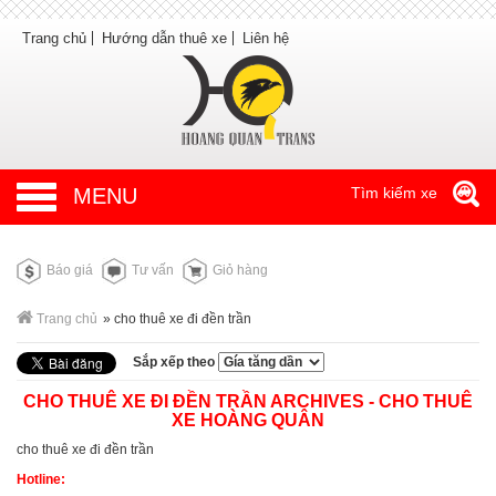
Trang chủ
Hướng dẫn thuê xe
Liên hệ
MENU
Tìm kiếm xe
Báo giá
Tư vấn
Giỏ hàng
Trang chủ
»
cho thuê xe đi đền trần
Sắp xếp theo
CHO THUÊ XE ĐI ĐỀN TRẦN ARCHIVES - CHO THUÊ
XE HOÀNG QUÂN
cho thuê xe đi đền trần
Hotline
: