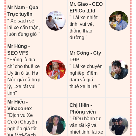
Mr. Giao - CEO
Mr Nam - Qua
EPI.Co.,Ltd
Trực tuyến
" Lái xe nhiệt
" Xe sạch sẽ,
tình, vui vẻ,
lái xe cẩn thận,
thông thạo
luôn đúng giờ "
đường "
Mr Hùng -
SEO VFS
Mr Công - Cty
" Đúng là địa
TĐP
chỉ cho thuê xe
" Lái xe chuyên
Uy tín ở tại Hà
nghiệp, điềm
Nội: giá cả hợp
đạm và giá
lý, Lxe rất vui
thuê xe lại rẻ "
tính"
Mr Hiếu -
Chị Hiền -
Vinaconex
Phóng viên
"Dịch vụ Xe
" Điều hành tư
Cưới Chuyên
vấn rất kỹ và
nghiệp giá tốt:
nhiệt tình, lái xe
Xe Mới-Sạch