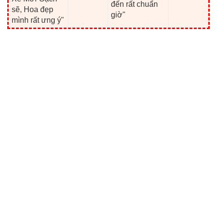
đến rất chuẩn
sẽ, Hoa đẹp
giờ"
mình rất ưng ý"