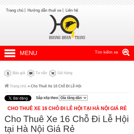
Trang chủ
Hướng dẫn thuê xe
Liên hệ
MENU
Tìm kiếm xe
Báo giá
Tư vấn
Giỏ hàng
Trang chủ
»
Cho Thuê Xe 16 Chỗ Đi Lễ Hội
Sắp xếp theo
CHO THUÊ XE 16 CHỖ ĐI LỄ HỘI TẠI HÀ NỘI GIÁ RẺ
Cho Thuê Xe 16 Chỗ Đi Lễ Hội
tại Hà Nội Giá Rẻ