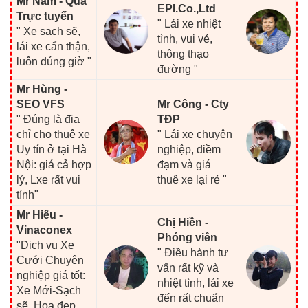
Mr Nam - Qua
EPI.Co.,Ltd
Trực tuyến
" Lái xe nhiệt
" Xe sạch sẽ,
tình, vui vẻ,
lái xe cẩn thận,
thông thạo
luôn đúng giờ "
đường "
Mr Hùng -
SEO VFS
Mr Công - Cty
" Đúng là địa
TĐP
chỉ cho thuê xe
" Lái xe chuyên
Uy tín ở tại Hà
nghiệp, điềm
Nội: giá cả hợp
đạm và giá
lý, Lxe rất vui
thuê xe lại rẻ "
tính"
Mr Hiếu -
Chị Hiền -
Vinaconex
Phóng viên
"Dịch vụ Xe
" Điều hành tư
Cưới Chuyên
vấn rất kỹ và
nghiệp giá tốt:
nhiệt tình, lái xe
Xe Mới-Sạch
đến rất chuẩn
sẽ, Hoa đẹp