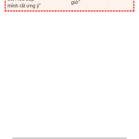
giờ"
mình rất ưng ý"