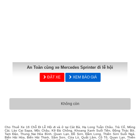
An Toàn cùng xe Mercedes Sprinter đi lễ hội
ĐẶT XE
XEM BÁO GIÁ
Không còn
Cho Thuê Xe 16 Chỗ Đi Lễ Hội đi và ở tại Cát Bà, Hạ Long Tuần Châu, Trà Cổ, Móng
Cái, Lào Cai Sapa, Mộc Châu, K9 Đá Chông, Khoang Xanh Suối Tiên, Động Thác Bờ,
Tam Đảo, Thung Nai Hòa Bình, Quan Lạn, Đồ Sơn, Đầm Long, Thiên Sơn Suối Ngà,
Biển Hải Hòa, Biển Hải Thịnh, Sầm Sơn, Cửa Lò, Quất Lâm, Cô Tô, Quan Lạn, Thiên