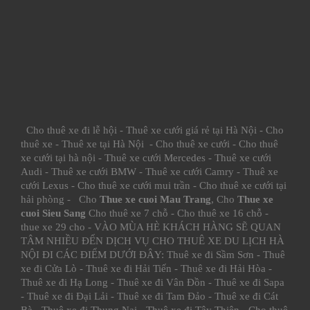
Cho thuê xe đi lễ hội
-
Thuê xe cưới giá rẻ tại Hà Nội
-
Cho
thuê xe
-
Thuê xe tại Hà Nội
-
Cho thuê xe cưới
-
Cho thuê
xe cưới tại hà nội
-
Thuê xe cưới Mercedes
-
Thuê xe cưới
Audi
-
Thuê xe cưới BMW
-
Thuê xe cưới Camry
-
Thuê xe
cưới Lexus
-
Cho thuê xe cưới mui trần
-
Cho thuê xe cưới tại
hải phòng
- Cho
Thue xe cuoi Mau Trang
, Cho
Thue xe
cuoi Sieu Sang
Cho thuê xe 7 chỗ
-
Cho thuê xe 16 chỗ
-
thue xe 29 cho
- VÀO MÙA HÈ KHÁCH HÀNG SẼ QUAN
TÂM NHIỀU ĐẾN DỊCH VỤ CHO THUÊ XE DU LỊCH HÀ
NỘI ĐI CÁC ĐIỂM DƯỚI ĐÂY:
Thuê xe đi Sầm Sơn
-
Thuê
xe đi Cửa Lò
-
Thuê xe đi Hải Tiến
-
Thuê xe đi Hải Hòa
-
Thuê xe đi Hạ Long
-
Thuê xe đi Vân Đồn
-
Thuê xe đi Sapa
-
Thuê xe đi Đại Lải
-
Thuê xe đi Tam Đảo
-
Thuê xe đi Cát
Bà
-
Thuê xe đi Thung Nai
-
Thuê xe đi Tây Thiên
-
Cho thuê