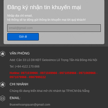
Đăng ký nhận tin khuyến mại
Nhập địa chỉ email,
hệ thống sẽ tự động gửi thông tin khuyến mại tới quý khách!
Gửi đi
VĂN PHÒNG
Add: Căn 33 Lô D8 KĐT Geleximco Lê Trọng Tấn-Hà Đông-Hà Nội
Tel:
(+84-4)22.170.666
Hotline:
0971039966
-
0971049966
-
0971059966
-
0971069966
-
0971079966
-
0987999222
CHI NHÁNH
Chúng tôi đang triển khai mở chi nhánh tại TP.HCM-Đà Nẵng
EMAIL:
thuexehoangquan@gmail.com