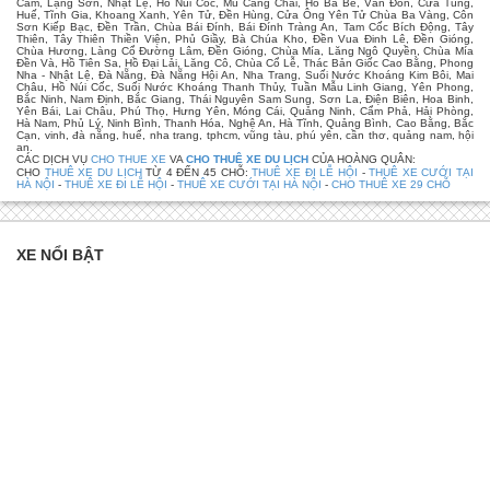
Cầm, Lạng Sơn, Nhật Lệ, Hồ Núi Cốc, Mù Căng Chải, Hồ Ba Bể, Vân Đồn, Cửa Tùng,
Huế, Tĩnh Gia, Khoang Xanh, Yên Tử, Đền Hùng, Cửa Ông Yên Tử Chùa Ba Vàng, Côn
Sơn Kiếp Bạc, Đền Trần, Chùa Bái Đính, Bái Đính Tràng An, Tam Cốc Bích Động, Tây
Thiên, Tây Thiên Thiền Viện, Phủ Giầy, Bà Chúa Kho, Đền Vua Đinh Lê, Đền Gióng,
Chùa Hương, Làng Cổ Đường Lâm, Đền Gióng, Chùa Mía, Lăng Ngô Quyền, Chùa Mía
Đền Và, Hồ Tiên Sa, Hồ Đại Lải, Lăng Cô, Chùa Cổ Lễ, Thác Bản Giốc Cao Bằng, Phong
Nha - Nhật Lệ, Đà Nẵng, Đà Nẵng Hội An, Nha Trang, Suối Nước Khoáng Kim Bôi, Mai
Châu, Hồ Núi Cốc, Suối Nước Khoáng Thanh Thủy, Tuần Mẫu Linh Giang, Yên Phong,
Bắc Ninh, Nam Định, Bắc Giang, Thái Nguyên Sam Sung, Sơn La, Điện Biên, Hoa Binh,
Yên Bái, Lai Châu, Phú Thọ, Hưng Yên, Móng Cái, Quảng Ninh, Cẩm Phả, Hải Phòng,
Hà Nam, Phủ Lý, Ninh Bình, Thanh Hóa, Nghệ An, Hà Tĩnh, Quảng Bình, Cao Bằng, Bắc
Cạn, vinh, đà nẵng, huế, nha trang, tphcm, vũng tàu, phú yên, cần thơ, quảng nam, hội
an.
CÁC DỊCH VỤ
CHO THUE XE
VA
CHO THUÊ XE DU LỊCH
CỦA HOÀNG QUÂN:
CHO
THUÊ XE DU LỊCH
TỪ 4 ĐẾN 45 CHỖ:
THUÊ XE ĐI LỄ HỘI
-
THUÊ XE CƯỚI TẠI
HÀ NỘI
-
THUÊ XE ĐI LỄ HỘI
-
THUÊ XE CƯỚI TẠI HÀ NỘI
-
CHO THUÊ XE 29 CHỖ
XE NỔI BẬT