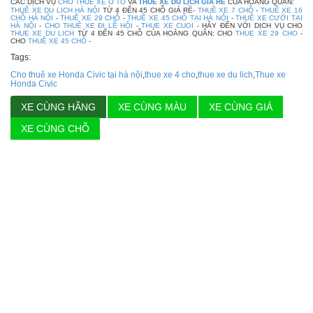
CÁC DỊCH VỤ
CHO THUÊ XE Ô TÔ
VA
THUÊ XE DU LỊCH GIÁ RẺ
CỦA HOÀNG QUÂN:
THUÊ XE DU LỊCH HÀ NỘI
TỪ 4 ĐẾN 45 CHỖ GIÁ RẺ-
THUÊ XE 7 CHỖ
-
THUÊ XE 16
CHỖ HÀ NỘI
-
THUÊ XE 29 CHỖ
-
THUÊ XE 45 CHỖ TẠI HÀ NỘI
-
THUÊ XE CƯỚI TẠI
HÀ NỘI
-
CHO THUÊ XE ĐI LỄ HỘI
-
THUE XE CUOI
- HÃY ĐẾN VỚI DỊCH VỤ CHO
THUE XE DU LICH
TỪ 4 ĐẾN 45 CHỖ CỦA HOÀNG QUÂN: CHO
THUE XE 29 CHO
-
CHO
THUÊ XE 45 CHỖ
-
Tags:
Cho thuê xe Honda Civic tại hà nội
,
thue xe 4 cho
,
thue xe du lich
,
Thue xe
Honda Civic
XE CÙNG HÃNG
XE CÙNG MÀU
XE CÙNG GIÁ
XE CÙNG CHỖ