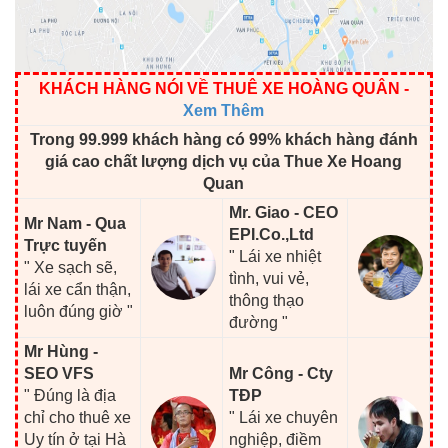
KHÁCH HÀNG NÓI VỀ THUÊ XE HOÀNG QUÂN
-
Xem Thêm
Trong 99.999 khách hàng có 99% khách hàng đánh
giá cao chất lượng dịch vụ của Thue Xe Hoang
Quan
Mr. Giao - CEO
Mr Nam - Qua
EPI.Co.,Ltd
Trực tuyến
" Lái xe nhiệt
" Xe sạch sẽ,
tình, vui vẻ,
lái xe cẩn thận,
thông thạo
luôn đúng giờ "
đường "
Mr Hùng -
SEO VFS
Mr Công - Cty
" Đúng là địa
TĐP
chỉ cho thuê xe
" Lái xe chuyên
Uy tín ở tại Hà
nghiệp, điềm