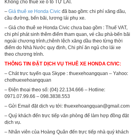
Không cho thuê xe ô tô TỰ LÁI.
–
Giá thuê xe Honda Civic
đã bao gồm: chi phí xăng dầu,
cầu đường, bến bãi, lương lái phụ xe.
– Giá cho thuê xe Honda Civic chưa bao gồm : Thuế VAT,
chi phí phát sinh thêm điểm tham quan, vé cầu phà-bến bãi
ngoài chương trình,chênh lệch xăng dầu theo từng thời
điểm do Nhà Nước quy định, Chi phí ăn ngủ cho lái xe
theo chương trình.
THÔNG TIN ĐẶT DỊCH VỤ THUÊ XE HONDA CIVIC:
– Chát trực tuyến qua Skype : thuexehoangquan – Yahoo:
chothuexehoangquan
– Điện thoại theo số: (04) 22.134.666 – Hotline:
0971.07.99.66 – 098.3838.553
– Gửi Email đặt dịch vụ tới:
thuexehoangquan@gmail.com
– Quý khách đến trực tiếp văn phòng để làm hợp đồng đặt
dịch vụ.
– Nhân viên của Hoàng Quân đến trực tiếp nhà quý khách