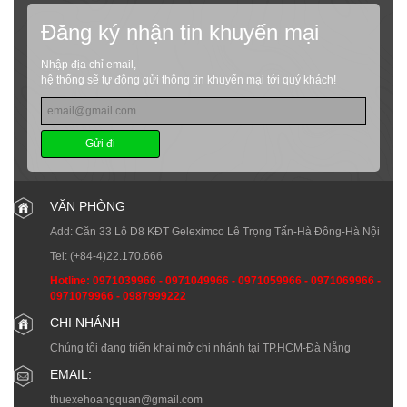
Đăng ký nhận tin khuyến mại
Nhập địa chỉ email,
hệ thống sẽ tự động gửi thông tin khuyến mại tới quý khách!
Gửi đi
VĂN PHÒNG
Add: Căn 33 Lô D8 KĐT Geleximco Lê Trọng Tấn-Hà Đông-Hà Nội
Tel:
(+84-4)22.170.666
Hotline:
0971039966
-
0971049966
-
0971059966
-
0971069966
-
0971079966
-
0987999222
CHI NHÁNH
Chúng tôi đang triển khai mở chi nhánh tại TP.HCM-Đà Nẵng
EMAIL:
thuexehoangquan@gmail.com