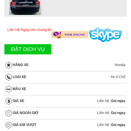
Liên Hệ Ngay cho chúng tôi
ĐẶT DỊCH VỤ
Honda
HÃNG XE
Xe 4 Chỗ
LOẠI XE
MẦU XE
Liên hệ:
Goi ngay
GIÁ XE
Liên hệ:
Goi ngay
GIÁ NGOÀI GIỜ
Liên hệ:
Goi ngay
GIÁ KM VƯỢT