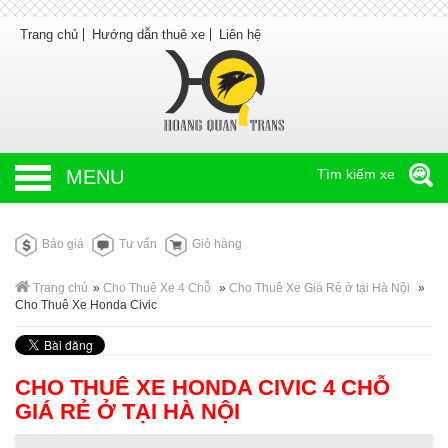
Trang chủ
Hướng dẫn thuê xe
Liên hệ
MENU
Tìm kiếm xe
Báo giá
Tư vấn
Giỏ hàng
Trang chủ
»
Cho Thuê Xe 4 Chỗ
»
Cho Thuê Xe Giá Rẻ ở tại Hà Nội
»
Cho Thuê Xe Honda Civic
CHO THUÊ XE HONDA CIVIC 4 CHỖ
GIÁ RẺ Ở TẠI HÀ NỘI