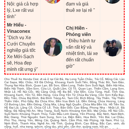
Nội: giá cả hợp
đạm và giá
lý, Lxe rất vui
thuê xe lại rẻ "
tính"
Mr Hiếu -
Chị Hiền -
Vinaconex
Phóng viên
"Dịch vụ Xe
" Điều hành tư
Cưới Chuyên
vấn rất kỹ và
nghiệp giá tốt:
nhiệt tình, lái xe
Xe Mới-Sạch
đến rất chuẩn
sẽ, Hoa đẹp
giờ"
mình rất ưng ý"
Cho Thuê Xe Honda Civic đi và ở tại Cát Bà, Hạ Long Tuần Châu, Trà Cổ, Móng Cái, Lào
Cai Sapa, Mộc Châu, K9 Đá Chông, Khoang Xanh Suối Tiên, Động Thác Bờ, Tam Đảo,
Thung Nai Hòa Bình, Quan Lạn, Đồ Sơn, Đầm Long, Thiên Sơn Suối Ngà, Biển Hải Hòa,
Biển Hải Thịnh, Sầm Sơn, Cửa Lò, Quất Lâm, Cô Tô, Quan Lạn, Thiên Cầm, Lạng Sơn,
Nhật Lệ, Hồ Núi Cốc, Mù Căng Chải, Hồ Ba Bể, Vân Đồn, Cửa Tùng, Huế, Tĩnh Gia,
Khoang Xanh, Yên Tử, Đền Hùng, Cửa Ông Yên Tử Chùa Ba Vàng, Côn Sơn Kiếp Bạc,
Đền Trần, Chùa Bái Đính, Bái Đính Tràng An, Tam Cốc Bích Động, Tây Thiên, Tây Thiên
Thiền Viện, Phủ Giầy, Bà Chúa Kho, Đền Vua Đinh Lê, Đền Gióng, Chùa Hương, Làng
Cổ Đường Lâm, Đền Gióng, Chùa Mía, Lăng Ngô Quyền, Chùa Mía Đền Và, Hồ Tiên Sa,
Hồ Đại Lải, Lăng Cô, Chùa Cổ Lễ, Thác Bản Giốc Cao Bằng, Phong Nha - Nhật Lệ, Đà
Nẵng, Đà Nẵng Hội An, Nha Trang, Suối Nước Khoáng Kim Bôi, Mai Châu, Hồ Núi Cốc,
Suối Nước Khoáng Thanh Thủy, Tuần Mẫu Linh Giang, Yên Phong, Bắc Ninh, Nam Định,
Bắc Giang, Thái Nguyên Sam Sung, Sơn La, Điện Biên, Hoa Binh, Yên Bái, Lai Châu,
Phú Thọ, Hưng Yên, Móng Cái, Quảng Ninh, Cẩm Phả, Hải Phòng, Hà Nam, Phủ Lý,
Ninh Bình, Thanh Hóa, Nghệ An, Hà Tĩnh, Quảng Bình, Cao Bằng, Bắc Cạn, vinh, đà
nẵng, huế, nha trang, tphcm, vũng tàu, phú yên, cần thơ, quảng nam, hội an.