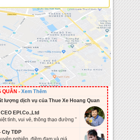
G QUÂN
-
Xem Thêm
ất lượng dịch vụ của Thue Xe Hoang Quan
- CEO EPI.Co.,Ltd
hiệt tình, vui vẻ, thông thạo đường "
- Cty TĐP
chuyên nghiệp, điềm đạm và giá