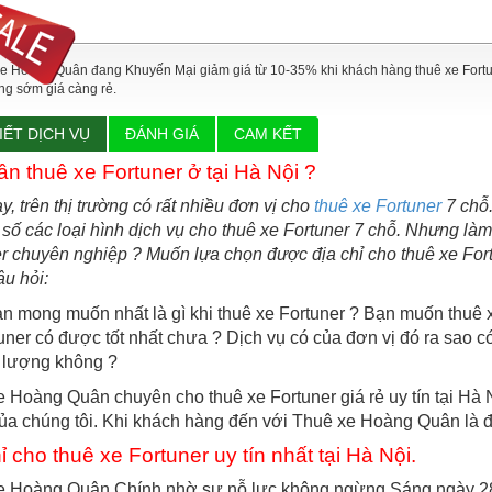
e Hoàng Quân đang Khuyến Mại giảm giá từ 10-35% khi khách hàng thuê xe Fortuner
ng sớm giá càng rẻ.
IẾT DỊCH VỤ
ĐÁNH GIÁ
CAM KẾT
cần
thuê xe Fortuner
ở tại Hà Nội ?
y, trên thị trường có rất nhiều đơn vị cho
thuê xe Fortuner
7 chỗ.
 số các loại hình dịch vụ cho thuê xe Fortuner 7 chỗ. Nhưng là
r chuyên nghiệp ? Muốn lựa chọn được địa chỉ cho thuê xe Fortune
u hỏi:
n mong muốn nhất là gì khi thuê xe Fortuner ? Bạn muốn thuê 
uner có được tốt nhất chưa ? Dịch vụ có của đơn vị đó ra sao 
 lượng không ?
 Hoàng Quân chuyên cho thuê xe Fortuner giá rẻ uy tín tại Hà 
ủa chúng tôi. Khi khách hàng đến với Thuê xe Hoàng Quân là đ
hỉ
cho thuê xe Fortuner
uy tín nhất tại Hà Nội.
e Hoàng Quân Chính nhờ sự nỗ lực không ngừng Sáng ngày 28/