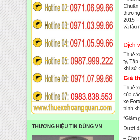
Chuẩn v
thương
2015 – 
và lâu 
Dịch 
Thuê xe
ty, Tập
khi sử 
Giá
t
Thuê xe
của các
xe Fort
trình k
“Giám g
THƯƠNG HIỆU TIN DÙNG VN
Dưới đâ
– Cho t