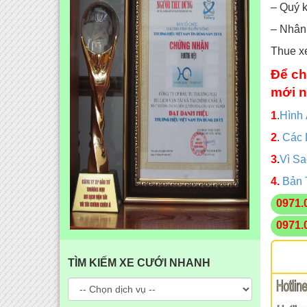
– Quý k
– Nhân 
Thue x
Để ch
mới n
1
.
Hình
2
.
Các 
3
.
Vì S
4.
Bản 
0971.
0971.
TÌM KIẾM XE CƯỚI NHANH