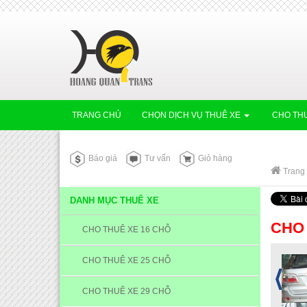
TRANG CHỦ
CHỌN DỊCH VỤ THUÊ XE
CHO THU
Báo giá
Tư vấn
Giỏ hàng
Trang
DANH MỤC THUÊ XE
CHO 
CHO THUÊ XE 16 CHỖ
CHO THUÊ XE 25 CHỖ
CHO THUÊ XE 29 CHỖ