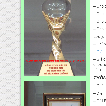
– Cho t
– Cho t
– Cho t
– Cho t
Lưu ý:
– Chúng
–
Giá t
– Giá c
chương 
trình.
THÔN
– Chát
– Điện 
– Gửi E