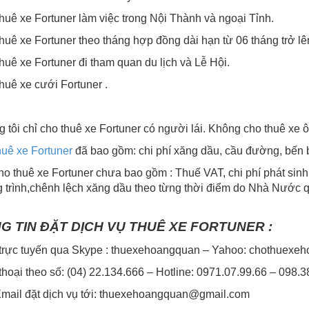
huê xe Fortuner làm việc trong Nội Thành và ngoại Tỉnh.
huê xe Fortuner theo tháng hợp đồng dài hạn từ 06 tháng trở lê
huê xe Fortuner đi tham quan du lịch và Lễ Hội.
huê xe cưới Fortuner .
 tôi chỉ cho thuê xe Fortuner có người lái. Không cho thuê xe ô
huê xe Fortuner
đã bao gồm: chi phí xăng dầu, cầu đường, bến b
ho thuê xe Fortuner chưa bao gồm : Thuế VAT, chi phí phát sin
trình,chênh lệch xăng dầu theo từng thời điểm do Nhà Nước qu
G TIN ĐẶT DỊCH VỤ THUÊ XE FORTUNER :
 trực tuyến qua Skype : thuexehoangquan – Yahoo: chothuexe
thoại theo số: (04) 22.134.666 – Hotline: 0971.07.99.66 – 098.
mail đặt dịch vụ tới:
thuexehoangquan@gmail.com