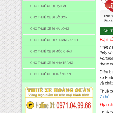
CHO THUÊ XE ĐI ĐẠI LẢI
Thuê x
CHO THUÊ XE ĐI ĐỒ SƠN
Đặt cà
CHO THUÊ XE ĐI HẠ LONG
CHI T
Bạn 
CHO THUÊ XE ĐI KHOANG XANH
Hiện na
CHO THUÊ XE ĐI MỘC CHÂU
thấy vô
Fortune
CHO THUÊ XE ĐI NHA TRANG
được câ
Điều bạ
CHO THUÊ XE ĐI TRÀNG AN
xe Fort
và chất
Thuê xe
7 chỗ
c
Địa c
Thuê x