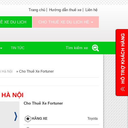
Trang chủ
Hướng dẫn thuê xe
Liên hệ
Ê XE DU LỊCH
CHO THUÊ XE DU LỊCH HÈ
Tìm kiếm xe
TIN TỨC
i Hà Nội
»
Cho Thuê Xe Fortuner
 HÀ NỘI
Cho Thuê Xe Fortuner
Toyota
HÃNG XE