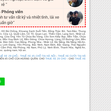
 rẻ "
- Phóng viên
h tư vấn rất kỹ và nhiệt tình, lái xe
huẩn giờ"
âu, K9 Đá Chông, Khoang Xanh Suối Tiên, Động Thác Bờ, Tam Đảo, Thung
ơn, Cửa Lò, Quất Lâm, Cô Tô, Quan Lạn, Thiên Cầm, Lạng Sơn, Nhật Lệ,
Hùng, Cửa Ông Yên Tử Chùa Ba Vàng, Côn Sơn Kiếp Bạc, Đền Trần, Chùa
 Kho, Đền Vua Đinh Lê, Đền Gióng, Chùa Hương, Làng Cổ Đường Lâm, Đền
ác Bản Giốc Cao Bằng, Phong Nha - Nhật Lệ, Đà Nẵng, Đà Nẵng Hội An,
u Linh Giang, Yên Phong, Bắc Ninh, Nam Định, Bắc Giang, Thái Nguyên
, Cẩm Phả, Hải Phòng, Hà Nam, Phủ Lý, Ninh Bình, Thanh Hóa, Nghệ An,
hơ, quảng nam, hội an.
UÊ XE 29 CHỖ
-
THUÊ XE 45 CHỖ TẠI HÀ NỘI
-
THUÊ XE CƯỚI TẠI HÀ
ĐẾN 45 CHỖ CỦA HOÀNG QUÂN: CHO
THUE XE 29 CHO
- CHO
THUÊ XE
Ỗ