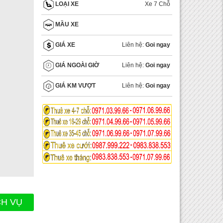
Xe 7 Chỗ
LOẠI XE
MẦU XE
Liên hệ:
Goi ngay
GIÁ XE
Liên hệ:
Goi ngay
GIÁ NGOÀI GIỜ
Liên hệ:
Goi ngay
GIÁ KM VƯỢT
CH VỤ