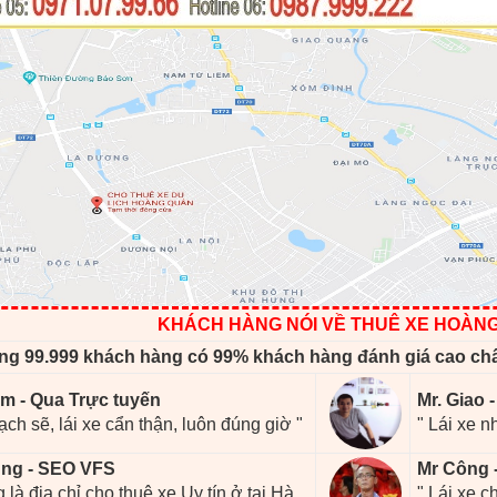
KHÁCH HÀNG NÓI VỀ THUÊ XE HOÀN
ng 99.999 khách hàng có 99% khách hàng đánh giá cao ch
m - Qua Trực tuyến
Mr. Giao 
ạch sẽ, lái xe cẩn thận, luôn đúng giờ "
" Lái xe n
ng - SEO VFS
Mr Công 
 là địa chỉ cho thuê xe Uy tín ở tại Hà
" Lái xe 