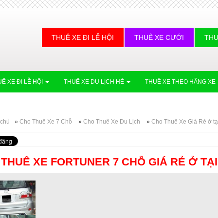
THUÊ XE ĐI LỄ HỘI
THUÊ XE CƯỚI
THU
Ê XE ĐI LỄ HỘI
THUÊ XE DU LỊCH HÈ
THUÊ XE THEO HÃNG XE
 chủ
»
Cho Thuê Xe 7 Chỗ
»
Cho Thuê Xe Du Lịch
»
Cho Thuê Xe Giá Rẻ ở tạ
THUÊ XE FORTUNER 7 CHỖ GIÁ RẺ Ở TẠI