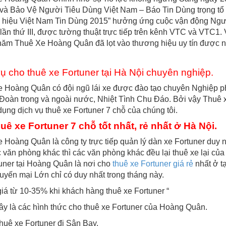
à Bảo Vệ Người Tiêu Dùng Việt Nam – Báo Tin Dùng trọng tổ 
 hiệu Việt Nam Tin Dùng 2015” hưởng ứng cuộc vận động Ngư
lần thứ III, được tường thuật trực tiếp trên kênh VTC và VTC1.
năm Thuê Xe Hoàng Quân đã lọt vào thương hiệu uy tín được ng
vụ cho
thuê xe Fortuner tại Hà Nội
chuyên nghiệp.
 Hoàng Quân có đội ngũ lái xe được đào tạo chuyên Nghiệp p
 Đoàn trong và ngoài nước, Nhiệt Tình Chu Đáo. Bởi vậy Thuê
dụng dịch vụ thuê xe Fortuner 7 chỗ của chúng tôi.
huê xe Fortuner 7 chỗ
tốt nhất, rẻ nhất ở Hà Nội.
 Hoàng Quân là công ty trực tiếp quản lý dàn xe Fortuner duy n
 văn phòng khác thì các văn phòng khác đều lại thuê xe lại củ
uner tại Hoàng Quân là nơi cho
thuê xe Fortuner giá rẻ
nhất ở t
huyến mại Lớn chỉ có duy nhất trong tháng này.
iá từ 10-35% khi khách hàng thuê xe Fortuner “
y là các hình thức cho thuê xe Fortuner của Hoàng Quân.
huê xe Fortuner đi Sân Bay.