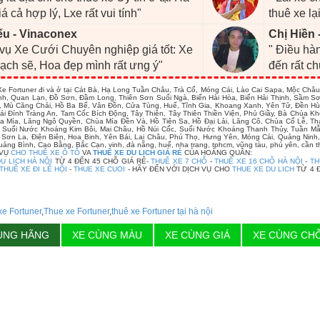
iá cả hợp lý, Lxe rất vui tính"
thuê xe lại
ếu - Vinaconex
Chị Hiền 
 vụ Xe Cưới Chuyên nghiệp giá tốt: Xe
" Điều hàn
ạch sẽ, Hoa đẹp mình rất ưng ý"
đến rất c
e Fortuner đi và ở tại Cát Bà, Hạ Long Tuần Châu, Trà Cổ, Móng Cái, Lào Cai Sapa, Mộc Ch
nh, Quan Lạn, Đồ Sơn, Đầm Long, Thiên Sơn Suối Ngà, Biển Hải Hòa, Biển Hải Thịnh, Sầm S
, Mù Căng Chải, Hồ Ba Bể, Vân Đồn, Cửa Tùng, Huế, Tĩnh Gia, Khoang Xanh, Yên Tử, Đền 
Bái Đính Tràng An, Tam Cốc Bích Động, Tây Thiên, Tây Thiên Thiền Viện, Phủ Giầy, Bà Chúa
a Mía, Lăng Ngô Quyền, Chùa Mía Đền Và, Hồ Tiên Sa, Hồ Đại Lải, Lăng Cô, Chùa Cổ Lễ, Th
 Suối Nước Khoáng Kim Bôi, Mai Châu, Hồ Núi Cốc, Suối Nước Khoáng Thanh Thủy, Tuần Mẫ
Sơn La, Điện Biên, Hoa Binh, Yên Bái, Lai Châu, Phú Thọ, Hưng Yên, Móng Cái, Quảng Ninh
uảng Bình, Cao Bằng, Bắc Cạn, vinh, đà nẵng, huế, nha trang, tphcm, vũng tàu, phú yên, cần t
 VỤ
CHO THUÊ XE Ô TÔ
VA
THUÊ XE DU LỊCH GIÁ RẺ
CỦA HOÀNG QUÂN:
U LỊCH HÀ NỘI
TỪ 4 ĐẾN 45 CHỖ GIÁ RẺ-
THUÊ XE 7 CHỖ
-
THUÊ XE 16 CHỖ HÀ NỘI
-
TH
THUÊ XE ĐI LỄ HỘI
-
THUE XE CUOI
- HÃY ĐẾN VỚI DỊCH VỤ CHO
THUE XE DU LICH
TỪ 4 
xe Fortuner
,
Thue xe Fortuner
,
thuê xe Fortuner tại hà nội
ÙNG HÃNG
XE CÙNG MÀU
XE CÙNG GIÁ
XE CÙNG CH