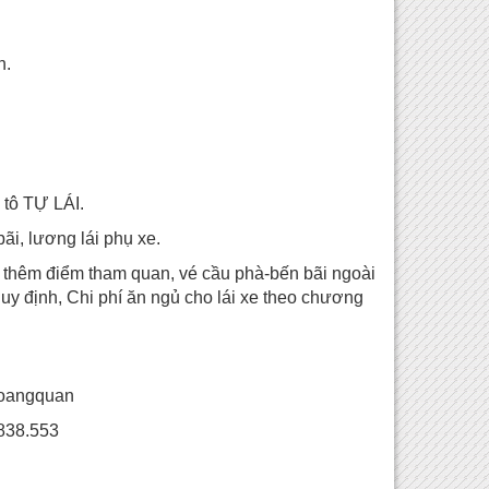
n.
 tô TỰ LÁI.
ãi, lương lái phụ xe.
h thêm điểm tham quan, vé cầu phà-bến bãi ngoài
y định, Chi phí ăn ngủ cho lái xe theo chương
hoangquan
3838.553