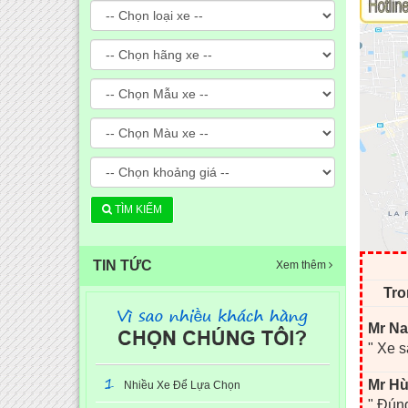
TÌM KIẾM
TIN TỨC
Xem thêm
Tro
Mr Na
" Xe s
1
Mr Hù
Nhiều Xe Để Lựa Chọn
" Đúng