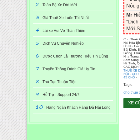
2
Toàn Bộ Xe Đời Mới
Nội: g
Mr Hi
3
Giá Thuê Xe Luôn Tốt Nhất
"Dịch
4
Mới-S
Lái xe Vui Vẻ Thân Thiện
Cho Thuê X
5
Nai Hòa Bì
Dịch Vụ Chuyên Nghiệp
Hồ Núi Cốc
Bái Đính, 
Gióng, Chù
6
Được Chọn Là Thương Hiệu Tin Dùng
Nha Trang,
Sam Sung, 
Hà Tĩnh, Q
7
CÁC DỊCH
Truyền Thông Đánh Giá Uy Tín
THUÊ XE D
NỘI
-
CHO 
45 CHỖ
-
8
Thủ Tục Thuận Tiện
Tags:
9
cho thuê 
Hỗ Trợ - Support 24/7
XE C
10
Hàng Ngàn Khách Hàng Đã Hài Lòng