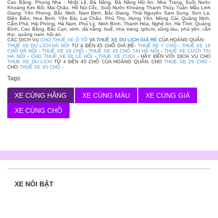
Cao Bằng, Phong Nha - Nhật Lệ, Đà Nẵng, Đà Nẵng Hội An, Nha Trang, Suối Nước
Khoáng Kim Bôi, Mai Châu, Hồ Núi Cốc, Suối Nước Khoáng Thanh Thủy, Tuần Mẫu Linh
Giang, Yên Phong, Bắc Ninh, Nam Định, Bắc Giang, Thái Nguyên Sam Sung, Sơn La,
Điện Biên, Hoa Binh, Yên Bái, Lai Châu, Phú Thọ, Hưng Yên, Móng Cái, Quảng Ninh,
Cẩm Phả, Hải Phòng, Hà Nam, Phủ Lý, Ninh Bình, Thanh Hóa, Nghệ An, Hà Tĩnh, Quảng
Bình, Cao Bằng, Bắc Cạn, vinh, đà nẵng, huế, nha trang, tphcm, vũng tàu, phú yên, cần
thơ, quảng nam, hội an.
CÁC DỊCH VỤ
CHO THUÊ XE Ô TÔ
VA
THUÊ XE DU LỊCH GIÁ RẺ
CỦA HOÀNG QUÂN:
THUÊ XE DU LỊCH HÀ NỘI
TỪ 4 ĐẾN 45 CHỖ GIÁ RẺ-
THUÊ XE 7 CHỖ
-
THUÊ XE 16
CHỖ HÀ NỘI
-
THUÊ XE 29 CHỖ
-
THUÊ XE 45 CHỖ TẠI HÀ NỘI
-
THUÊ XE CƯỚI TẠI
HÀ NỘI
-
CHO THUÊ XE ĐI LỄ HỘI
-
THUE XE CUOI
- HÃY ĐẾN VỚI DỊCH VỤ CHO
THUE XE DU LICH
TỪ 4 ĐẾN 45 CHỖ CỦA HOÀNG QUÂN: CHO
THUE XE 29 CHO
-
CHO
THUÊ XE 45 CHỖ
-
Tags:
XE CÙNG HÃNG
XE CÙNG MÀU
XE CÙNG GIÁ
XE CÙNG CHỖ
XE NỔI BẬT