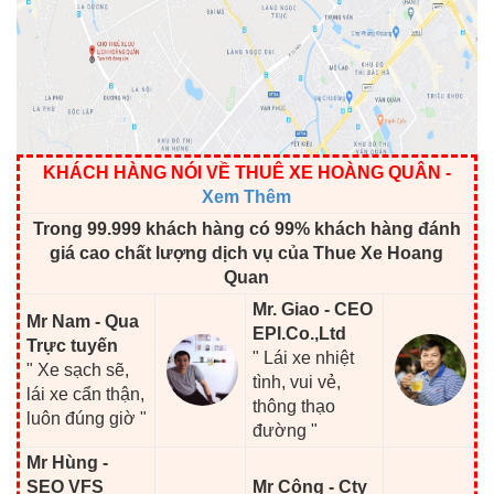
KHÁCH HÀNG NÓI VỀ THUÊ XE HOÀNG QUÂN
-
Xem Thêm
Trong 99.999 khách hàng có 99% khách hàng đánh
giá cao chất lượng dịch vụ của Thue Xe Hoang
Quan
Mr. Giao - CEO
Mr Nam - Qua
EPI.Co.,Ltd
Trực tuyến
" Lái xe nhiệt
" Xe sạch sẽ,
tình, vui vẻ,
lái xe cẩn thận,
thông thạo
luôn đúng giờ "
đường "
Mr Hùng -
SEO VFS
Mr Công - Cty