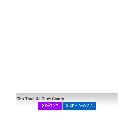
Cho Thuê Xe Cưới Camry
ĐẶT XE
XEM BÁO GIÁ