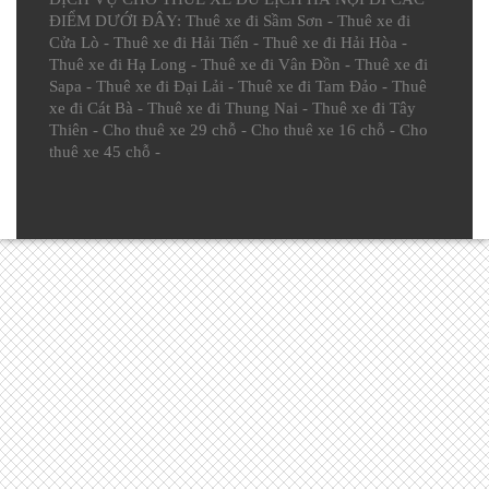
ĐIỂM DƯỚI ĐÂY:
Thuê xe đi Sầm Sơn
-
Thuê xe đi
Cửa Lò
-
Thuê xe đi Hải Tiến
-
Thuê xe đi Hải Hòa
-
Thuê xe đi Hạ Long
-
Thuê xe đi Vân Đồn
-
Thuê xe đi
Sapa
-
Thuê xe đi Đại Lải
-
Thuê xe đi Tam Đảo
-
Thuê
xe đi Cát Bà
-
Thuê xe đi Thung Nai
-
Thuê xe đi Tây
Thiên
-
Cho thuê xe 29 chỗ
-
Cho thuê xe 16 chỗ
-
Cho
thuê xe 45 chỗ
-