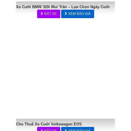
Xe Cưới BMW 320i Mui Trần – Lựa Chọn Ngày Cưới
ĐẶT XE
XEM BÁO GIÁ
Cho Thuê Xe Cưới Volkswagen EOS
ĐẶT XE
XEM BÁO GIÁ