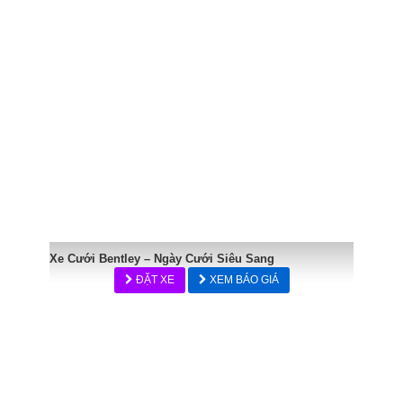
Xe Cưới Bentley – Ngày Cưới Siêu Sang
ĐẶT XE
XEM BÁO GIÁ