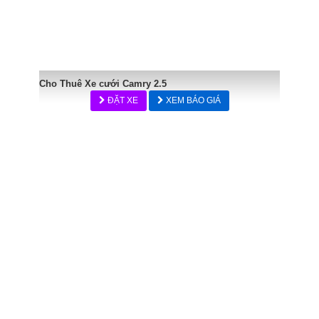
Cho Thuê Xe cưới Camry 2.5
ĐẶT XE
XEM BÁO GIÁ