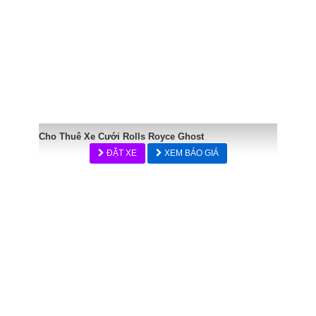
Cho Thuê Xe Cưới Rolls Royce Ghost
ĐẶT XE
XEM BÁO GIÁ