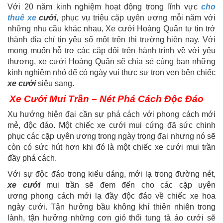
Với 20 năm kinh nghiệm hoạt động trong lĩnh vực
cho
thuê xe
cưới
, phục vụ triệu cặp uyên ương mỗi năm với
những nhu cầu khác nhau, Xe cưới Hoàng Quân tự tin trở
thành địa chỉ tin yêu số một trên thị trường hiện nay. Với
mong muốn hỗ trợ các cặp đôi trên hành trình về với yêu
thương, xe cưới Hoàng Quân sẽ chia sẻ cùng bạn những
kinh nghiệm nhỏ để có ngày vui thực sự trọn vẹn bên chiếc
xe cưới
siêu sang.
Xe Cưới Mui Trần – Nét Phá Cách Độc Đáo
Xu hướng hiện đại cần sự phá cách với phong cách mới
mẻ, độc đáo. Một chiếc xe cưới mui cứng đã sức chinh
phục các cặp uyên ương trong ngày trọng đại nhưng nó sẽ
còn có sức hút hơn khi đó là một chiếc xe cưới mui trần
đầy phá cách.
Với sự độc đáo trong kiểu dáng, mới lạ trong đường nét,
xe cưới
mui trần sẽ đem đến cho các cặp uyên
ương phong cách mới lạ đầy độc đáo về chiếc xe hoa
ngày cưới. Tận hưởng bầu không khí thiên nhiên trong
lành, tận hưởng những cơn gió thổi tung tà áo cưới sẽ