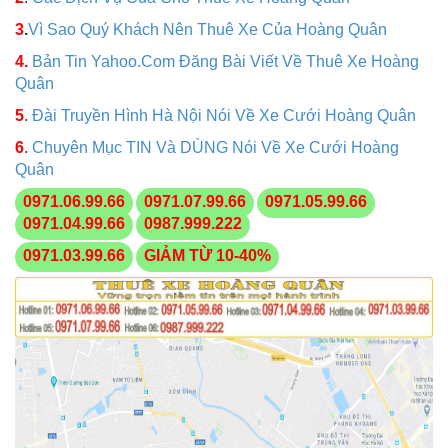
3
.
Vì Sao Quý Khách Nên Thuê Xe Của Hoàng Quân
4.
Bản Tin Yahoo.Com Đăng Bài Viết Về Thuê Xe Hoàng
Quân
5
.
Đài Truyền Hình Hà Nội Nói Về Xe Cưới Hoàng Quân
6
.
Chuyên Mục TIN Và DÙNG Nói Về Xe Cưới Hoàng
Quân
0971.06.99.66
0971.07.99.66
0971.05.99.66
0971.04.99.66
0987.999.222
0971.03.99.66
GIẢM TỪ 10-40%