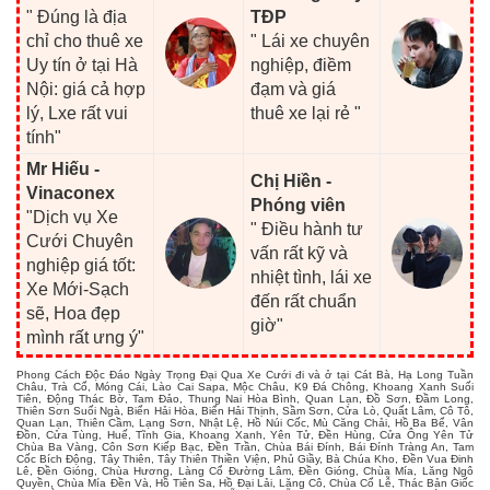
" Đúng là địa
TĐP
chỉ cho thuê xe
" Lái xe chuyên
Uy tín ở tại Hà
nghiệp, điềm
Nội: giá cả hợp
đạm và giá
lý, Lxe rất vui
thuê xe lại rẻ "
tính"
Mr Hiếu -
Chị Hiền -
Vinaconex
Phóng viên
"Dịch vụ Xe
" Điều hành tư
Cưới Chuyên
vấn rất kỹ và
nghiệp giá tốt:
nhiệt tình, lái xe
Xe Mới-Sạch
đến rất chuẩn
sẽ, Hoa đẹp
giờ"
mình rất ưng ý"
Phong Cách Độc Đáo Ngày Trọng Đại Qua Xe Cưới đi và ở tại Cát Bà, Hạ Long Tuần
Châu, Trà Cổ, Móng Cái, Lào Cai Sapa, Mộc Châu, K9 Đá Chông, Khoang Xanh Suối
Tiên, Động Thác Bờ, Tam Đảo, Thung Nai Hòa Bình, Quan Lạn, Đồ Sơn, Đầm Long,
Thiên Sơn Suối Ngà, Biển Hải Hòa, Biển Hải Thịnh, Sầm Sơn, Cửa Lò, Quất Lâm, Cô Tô,
Quan Lạn, Thiên Cầm, Lạng Sơn, Nhật Lệ, Hồ Núi Cốc, Mù Căng Chải, Hồ Ba Bể, Vân
Đồn, Cửa Tùng, Huế, Tĩnh Gia, Khoang Xanh, Yên Tử, Đền Hùng, Cửa Ông Yên Tử
Chùa Ba Vàng, Côn Sơn Kiếp Bạc, Đền Trần, Chùa Bái Đính, Bái Đính Tràng An, Tam
Cốc Bích Động, Tây Thiên, Tây Thiên Thiền Viện, Phủ Giầy, Bà Chúa Kho, Đền Vua Đinh
Lê, Đền Gióng, Chùa Hương, Làng Cổ Đường Lâm, Đền Gióng, Chùa Mía, Lăng Ngô
Quyền, Chùa Mía Đền Và, Hồ Tiên Sa, Hồ Đại Lải, Lăng Cô, Chùa Cổ Lễ, Thác Bản Giốc