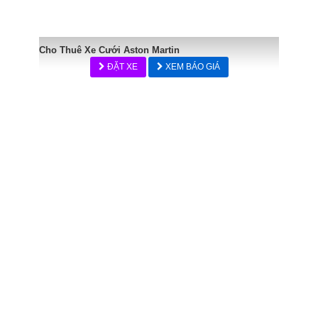
Cho Thuê Xe Cưới Aston Martin
ĐẶT XE
XEM BÁO GIÁ