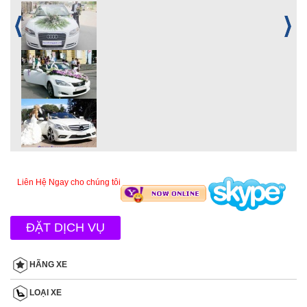
Liên Hệ Ngay cho chúng tôi
ĐẶT DỊCH VỤ
HÃNG XE
LOẠI XE