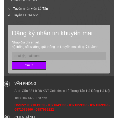
Tuyển nhân viên Lễ Tân
Tuyển Lái Xe ô tô
Đăng ký nhận tin khuyến mại
Nhập địa chỉ email,
hệ thống sẽ tự động gửi thông tin khuyến mại tới quý khách!
Gửi đi
VĂN PHÒNG
Add: Căn 33 Lô D8 KĐT Geleximco Lê Trọng Tấn-Hà Đông-Hà Nội
Tel:
(+84-4)22.170.666
Hotline:
0971039966
-
0971049966
-
0971059966
-
0971069966
-
0971079966
-
0987999222
CHI NHÁNH