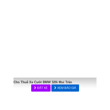
Cho Thuê Xe Cưới BMW 320i Mui Trần
ĐẶT XE
XEM BÁO GIÁ