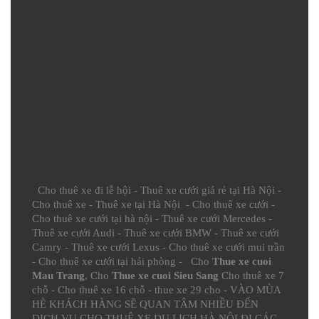
Cho thuê xe đi lễ hội
-
Thuê xe cưới giá rẻ tại Hà Nội
-
Cho thuê xe
-
Thuê xe tại Hà Nội
-
Cho thuê xe cưới
-
Cho thuê xe cưới tại hà nội
-
Thuê xe cưới Mercedes
-
Thuê xe cưới Audi
-
Thuê xe cưới BMW
-
Thuê xe cưới
Camry
-
Thuê xe cưới Lexus
-
Cho thuê xe cưới mui trần
-
Cho thuê xe cưới tại hải phòng
- Cho
Thue xe cuoi
Mau Trang
, Cho
Thue xe cuoi Sieu Sang
Cho thuê xe 7
chỗ
-
Cho thuê xe 16 chỗ
-
thue xe 29 cho
- VÀO MÙA
HÈ KHÁCH HÀNG SẼ QUAN TÂM NHIỀU ĐẾN
DỊCH VỤ CHO THUÊ XE DU LỊCH HÀ NỘI ĐI CÁC