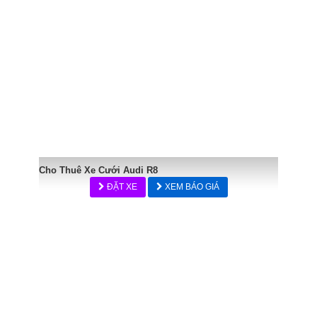
Cho Thuê Xe Cưới Audi R8
ĐẶT XE
XEM BÁO GIÁ