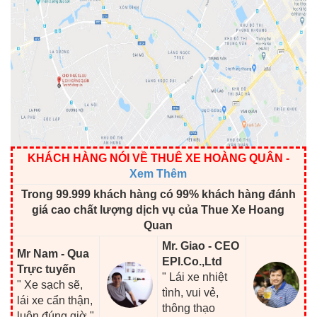
KHÁCH HÀNG NÓI VỀ THUÊ XE HOÀNG QUÂN
-
Xem Thêm
Trong 99.999 khách hàng có 99% khách hàng đánh
giá cao chất lượng dịch vụ của Thue Xe Hoang
Quan
Mr. Giao - CEO
Mr Nam - Qua
EPI.Co.,Ltd
Trực tuyến
" Lái xe nhiệt
" Xe sạch sẽ,
tình, vui vẻ,
lái xe cẩn thận,
thông thạo
luôn đúng giờ "