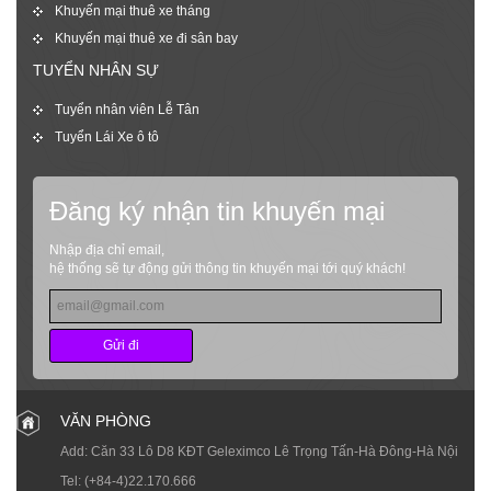
Khuyến mại thuê xe tháng
Khuyến mại thuê xe đi sân bay
TUYỂN NHÂN SỰ
Tuyển nhân viên Lễ Tân
Tuyển Lái Xe ô tô
Đăng ký nhận tin khuyến mại
Nhập địa chỉ email,
hệ thống sẽ tự động gửi thông tin khuyến mại tới quý khách!
Gửi đi
VĂN PHÒNG
Add: Căn 33 Lô D8 KĐT Geleximco Lê Trọng Tấn-Hà Đông-Hà Nội
Tel:
(+84-4)22.170.666