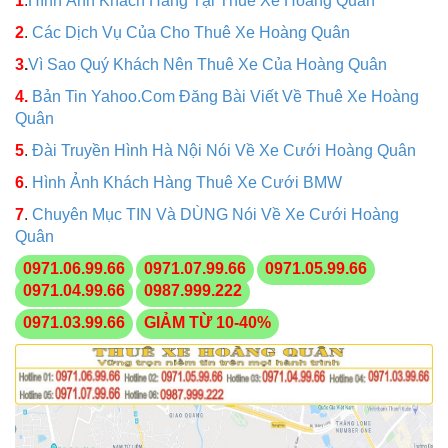
1
.
Hình Ảnh Khách Hàng Tại Thuê Xe Hoàng Quân
2
.
Các Dịch Vụ Của Cho Thuê Xe Hoàng Quân
3
.
Vì Sao Quý Khách Nên Thuê Xe Của Hoàng Quân
4.
Bản Tin Yahoo.Com Đăng Bài Viết Về Thuê Xe Hoàng
Quân
5
.
Đài Truyền Hình Hà Nội Nói Về Xe Cưới Hoàng Quân
6
.
Hình Ảnh Khách Hàng Thuê Xe Cưới BMW
7
.
Chuyên Mục TIN Và DÙNG Nói Về Xe Cưới Hoàng
Quân
0971.06.99.66
0971.07.99.66
0971.05.99.66
0971.04.99.66
0987.999.222
0971.03.99.66
GIẢM TỪ 10-40%