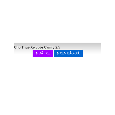
Cho Thuê Xe cưới Camry 2.5
ĐẶT XE
XEM BÁO GIÁ