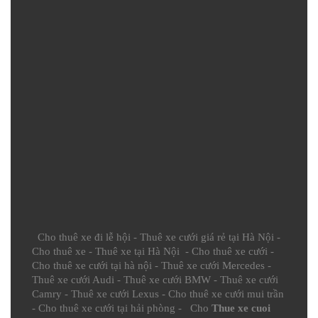
Cho thuê xe đi lễ hội
-
Thuê xe cưới giá rẻ tại Hà Nội
-
Cho thuê xe
-
Thuê xe tại Hà Nội
-
Cho thuê xe cưới
-
Cho thuê xe cưới tại hà nội
-
Thuê xe cưới Mercedes
-
Thuê xe cưới Audi
-
Thuê xe cưới BMW
-
Thuê xe cưới
Camry
-
Thuê xe cưới Lexus
-
Cho thuê xe cưới mui trần
-
Cho thuê xe cưới tại hải phòng
- Cho
Thue xe cuoi