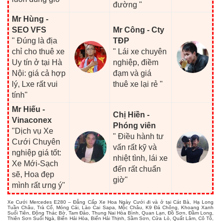
đường "
Mr Hùng -
SEO VFS
Mr Công - Cty
" Đúng là địa
TĐP
chỉ cho thuê xe
" Lái xe chuyên
Uy tín ở tại Hà
nghiệp, điềm
Nội: giá cả hợp
đạm và giá
lý, Lxe rất vui
thuê xe lại rẻ "
tính"
Mr Hiếu -
Chị Hiền -
Vinaconex
Phóng viên
"Dịch vụ Xe
" Điều hành tư
Cưới Chuyên
vấn rất kỹ và
nghiệp giá tốt:
nhiệt tình, lái xe
Xe Mới-Sạch
đến rất chuẩn
sẽ, Hoa đẹp
giờ"
mình rất ưng ý"
Xe Cưới Mercedes E280 – Đẳng Cấp Xe Hoa Ngày Cưới đi và ở tại Cát Bà, Hạ Long
Tuần Châu, Trà Cổ, Móng Cái, Lào Cai Sapa, Mộc Châu, K9 Đá Chông, Khoang Xanh
Suối Tiên, Động Thác Bờ, Tam Đảo, Thung Nai Hòa Bình, Quan Lạn, Đồ Sơn, Đầm Long,
Thiên Sơn Suối Ngà, Biển Hải Hòa, Biển Hải Thịnh, Sầm Sơn, Cửa Lò, Quất Lâm, Cô Tô,