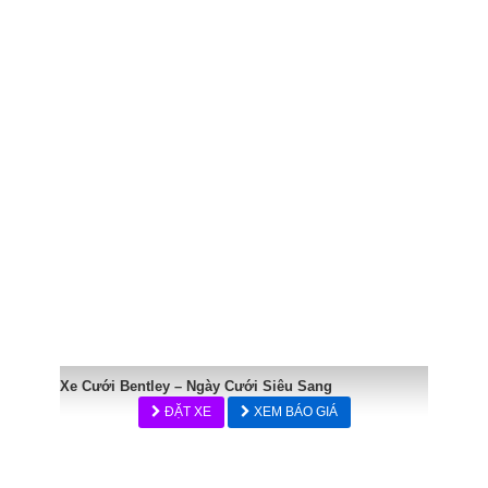
Xe Cưới Bentley – Ngày Cưới Siêu Sang
ĐẶT XE
XEM BÁO GIÁ