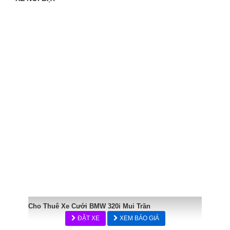
Cho Thuê Xe Cưới BMW 320i Mui Trần
ĐẶT XE
XEM BÁO GIÁ