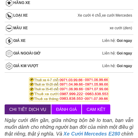
HÃNG XE
Xe cưới 4 chỗ
,
xe cưới Mercedes
LOẠI XE
xe cưới (đen)
MẦU XE
Liên hệ:
Goi ngay
GIÁ XE
Liên hệ:
Goi ngay
GIÁ NGOÀI GIỜ
Liên hệ:
Goi ngay
GIÁ KM VƯỢT
CHI TIẾT DỊCH VỤ
ĐÁNH GIÁ
CAM KẾT
Ngày cưới đến gần, giữa những bộn bề lo toan, bạn vẫn
muốn dành cho những người bạn đời của mình một điều gì
thật riêng, thật ý nghĩa. Và
Xe Cưới Mercedes E280
chính