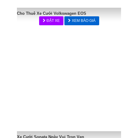
Cho Thuê Xe Cưới Volkswagen EOS
ĐẶT XE
XEM BÁO GIÁ
Xe Cưới Sonata Ngày Vui Trọn Vẹn