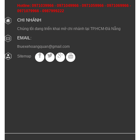
Hotline:
0971039966
-
0971049966
-
0971059966
-
0971069966
-
0971079966
-
0987999222
CHI NHÁNH
Chúng tôi đang triển khai mở chi nhánh tại TP.HCM-Đà Nẵng
EMAIL:
thuexehoangquan@gmail.com
Sitemap