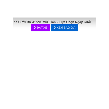
Xe Cưới BMW 320i Mui Trần – Lựa Chọn Ngày Cưới
ĐẶT XE
XEM BÁO GIÁ