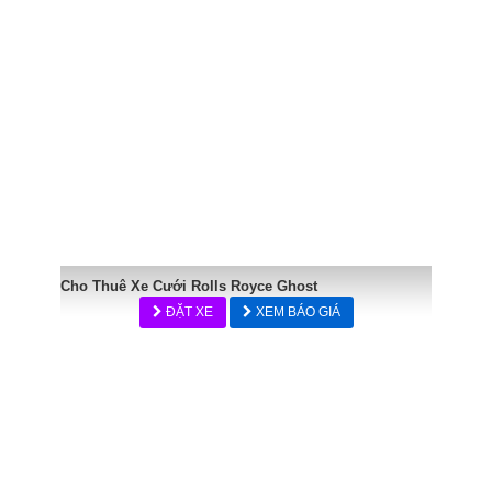
Cho Thuê Xe Cưới Rolls Royce Ghost
ĐẶT XE
XEM BÁO GIÁ