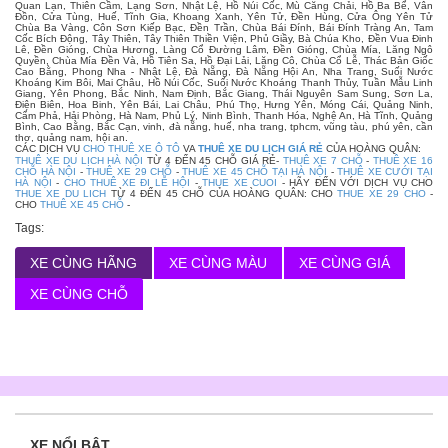
Quan Lạn, Thiên Cầm, Lạng Sơn, Nhật Lệ, Hồ Núi Cốc, Mù Căng Chải, Hồ Ba Bể, Vân
Đồn, Cửa Tùng, Huế, Tĩnh Gia, Khoang Xanh, Yên Tử, Đền Hùng, Cửa Ông Yên Tử
Chùa Ba Vàng, Côn Sơn Kiếp Bạc, Đền Trần, Chùa Bái Đính, Bái Đính Tràng An, Tam
Cốc Bích Động, Tây Thiên, Tây Thiên Thiền Viện, Phủ Giầy, Bà Chúa Kho, Đền Vua Đinh
Lê, Đền Gióng, Chùa Hương, Làng Cổ Đường Lâm, Đền Gióng, Chùa Mía, Lăng Ngô
Quyền, Chùa Mía Đền Và, Hồ Tiên Sa, Hồ Đại Lải, Lăng Cô, Chùa Cổ Lễ, Thác Bản Giốc
Cao Bằng, Phong Nha - Nhật Lệ, Đà Nẵng, Đà Nẵng Hội An, Nha Trang, Suối Nước
Khoáng Kim Bôi, Mai Châu, Hồ Núi Cốc, Suối Nước Khoáng Thanh Thủy, Tuần Mẫu Linh
Giang, Yên Phong, Bắc Ninh, Nam Định, Bắc Giang, Thái Nguyên Sam Sung, Sơn La,
Điện Biên, Hoa Binh, Yên Bái, Lai Châu, Phú Thọ, Hưng Yên, Móng Cái, Quảng Ninh,
Cẩm Phả, Hải Phòng, Hà Nam, Phủ Lý, Ninh Bình, Thanh Hóa, Nghệ An, Hà Tĩnh, Quảng
Bình, Cao Bằng, Bắc Cạn, vinh, đà nẵng, huế, nha trang, tphcm, vũng tàu, phú yên, cần
thơ, quảng nam, hội an.
CÁC DỊCH VỤ
CHO THUÊ XE Ô TÔ
VA
THUÊ XE DU LỊCH GIÁ RẺ
CỦA HOÀNG QUÂN:
THUÊ XE DU LỊCH HÀ NỘI
TỪ 4 ĐẾN 45 CHỖ GIÁ RẺ-
THUÊ XE 7 CHỖ
-
THUÊ XE 16
CHỖ HÀ NỘI
-
THUÊ XE 29 CHỖ
-
THUÊ XE 45 CHỖ TẠI HÀ NỘI
-
THUÊ XE CƯỚI TẠI
HÀ NỘI
-
CHO THUÊ XE ĐI LỄ HỘI
-
THUE XE CUOI
- HÃY ĐẾN VỚI DỊCH VỤ CHO
THUE XE DU LICH
TỪ 4 ĐẾN 45 CHỖ CỦA HOÀNG QUÂN: CHO
THUE XE 29 CHO
-
CHO
THUÊ XE 45 CHỖ
-
Tags:
XE CÙNG HÃNG
XE CÙNG MÀU
XE CÙNG GIÁ
XE CÙNG CHỖ
XE NỔI BẬT