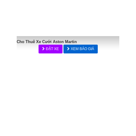
Cho Thuê Xe Cưới Aston Martin
ĐẶT XE
XEM BÁO GIÁ