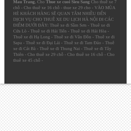
Mau Trang
, Cho
Thue xe cuoi Sieu Sang
Cho thuê xe 7
chỗ
-
Cho thuê xe 16 chỗ
-
thue xe 29 cho
- VÀO MÙA
HÈ KHÁCH HÀNG SẼ QUAN TÂM NHIỀU ĐẾN
DỊCH VỤ CHO THUÊ XE DU LỊCH HÀ NỘI ĐI CÁC
ĐIỂM DƯỚI ĐÂY:
Thuê xe đi Sầm Sơn
-
Thuê xe đi
Cửa Lò
-
Thuê xe đi Hải Tiến
-
Thuê xe đi Hải Hòa
-
Thuê xe đi Hạ Long
-
Thuê xe đi Vân Đồn
-
Thuê xe đi
Sapa
-
Thuê xe đi Đại Lải
-
Thuê xe đi Tam Đảo
-
Thuê
xe đi Cát Bà
-
Thuê xe đi Thung Nai
-
Thuê xe đi Tây
Thiên
-
Cho thuê xe 29 chỗ
-
Cho thuê xe 16 chỗ
-
Cho
thuê xe 45 chỗ
-