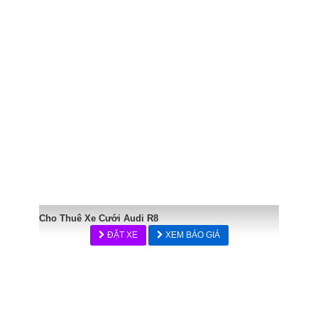
Cho Thuê Xe Cưới Audi R8
ĐẶT XE
XEM BÁO GIÁ