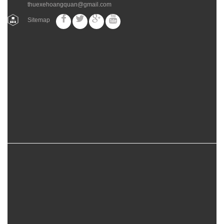
thuexehoangquan@gmail.com
Sitemap