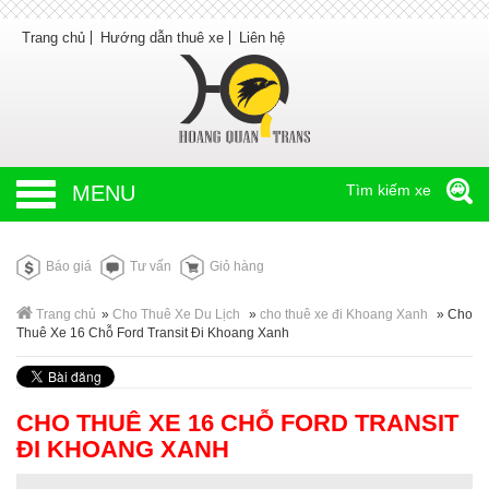
Trang chủ
Hướng dẫn thuê xe
Liên hệ
MENU
Tìm kiếm xe
Báo giá
Tư vấn
Giỏ hàng
Trang chủ
»
Cho Thuê Xe Du Lịch
»
cho thuê xe đi Khoang Xanh
»
Cho
Thuê Xe 16 Chỗ Ford Transit Đi Khoang Xanh
CHO THUÊ XE 16 CHỖ FORD TRANSIT
ĐI KHOANG XANH