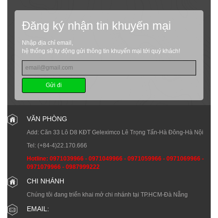
Đăng ký nhận tin khuyến mại
Nhập địa chỉ email,
hệ thống sẽ tự động gửi thông tin khuyến mại tới quý khách!
Gửi đi
VĂN PHÒNG
Add: Căn 33 Lô D8 KĐT Geleximco Lê Trọng Tấn-Hà Đông-Hà Nội
Tel:
(+84-4)22.170.666
Hotline:
0971039966
-
0971049966
-
0971059966
-
0971069966
-
0971079966
-
0987999222
CHI NHÁNH
Chúng tôi đang triển khai mở chi nhánh tại TP.HCM-Đà Nẵng
EMAIL: