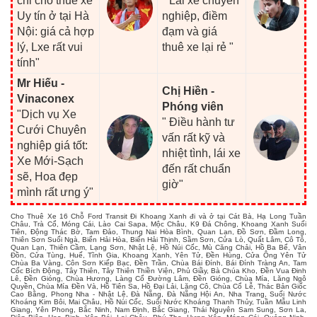
chỉ cho thuê xe
" Lái xe chuyên
Uy tín ở tại Hà
nghiệp, điềm
Nội: giá cả hợp
đạm và giá
lý, Lxe rất vui
thuê xe lại rẻ "
tính"
Mr Hiếu -
Chị Hiền -
Vinaconex
Phóng viên
"Dịch vụ Xe
" Điều hành tư
Cưới Chuyên
vấn rất kỹ và
nghiệp giá tốt:
nhiệt tình, lái xe
Xe Mới-Sạch
đến rất chuẩn
sẽ, Hoa đẹp
giờ"
mình rất ưng ý"
Cho Thuê Xe 16 Chỗ Ford Transit Đi Khoang Xanh đi và ở tại Cát Bà, Hạ Long Tuần
Châu, Trà Cổ, Móng Cái, Lào Cai Sapa, Mộc Châu, K9 Đá Chông, Khoang Xanh Suối
Tiên, Động Thác Bờ, Tam Đảo, Thung Nai Hòa Bình, Quan Lạn, Đồ Sơn, Đầm Long,
Thiên Sơn Suối Ngà, Biển Hải Hòa, Biển Hải Thịnh, Sầm Sơn, Cửa Lò, Quất Lâm, Cô Tô,
Quan Lạn, Thiên Cầm, Lạng Sơn, Nhật Lệ, Hồ Núi Cốc, Mù Căng Chải, Hồ Ba Bể, Vân
Đồn, Cửa Tùng, Huế, Tĩnh Gia, Khoang Xanh, Yên Tử, Đền Hùng, Cửa Ông Yên Tử
Chùa Ba Vàng, Côn Sơn Kiếp Bạc, Đền Trần, Chùa Bái Đính, Bái Đính Tràng An, Tam
Cốc Bích Động, Tây Thiên, Tây Thiên Thiền Viện, Phủ Giầy, Bà Chúa Kho, Đền Vua Đinh
Lê, Đền Gióng, Chùa Hương, Làng Cổ Đường Lâm, Đền Gióng, Chùa Mía, Lăng Ngô
Quyền, Chùa Mía Đền Và, Hồ Tiên Sa, Hồ Đại Lải, Lăng Cô, Chùa Cổ Lễ, Thác Bản Giốc
Cao Bằng, Phong Nha - Nhật Lệ, Đà Nẵng, Đà Nẵng Hội An, Nha Trang, Suối Nước
Khoáng Kim Bôi, Mai Châu, Hồ Núi Cốc, Suối Nước Khoáng Thanh Thủy, Tuần Mẫu Linh
Giang, Yên Phong, Bắc Ninh, Nam Định, Bắc Giang, Thái Nguyên Sam Sung, Sơn La,