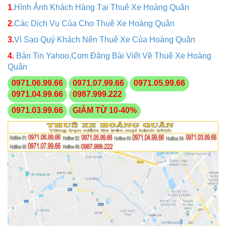
1
.
Hình Ảnh Khách Hàng Tại Thuê Xe Hoàng Quân
2
.
Các Dịch Vụ Của Cho Thuê Xe Hoàng Quân
3.
Vì Sao Quý Khách Nên Thuê Xe Của Hoàng Quân
4.
Bản Tin Yahoo.Com Đăng Bài Viết Về Thuê Xe Hoàng
Quân
0971.06.99.66
0971.07.99.66
0971.05.99.66
0971.04.99.66
0987.999.222
0971.03.99.66
GIẢM TỪ 10-40%