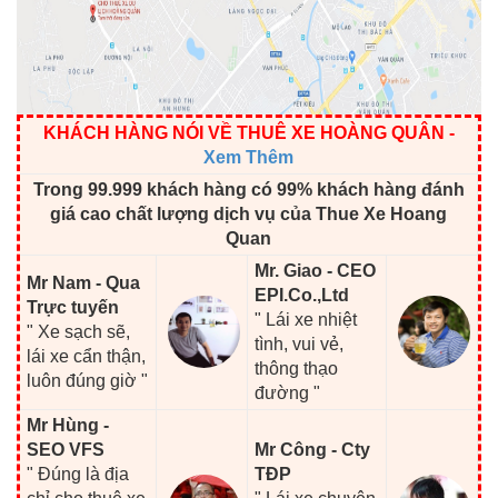
KHÁCH HÀNG NÓI VỀ THUÊ XE HOÀNG QUÂN
-
Xem Thêm
Trong 99.999 khách hàng có 99% khách hàng đánh
giá cao chất lượng dịch vụ của Thue Xe Hoang
Quan
Mr. Giao - CEO
Mr Nam - Qua
EPI.Co.,Ltd
Trực tuyến
" Lái xe nhiệt
" Xe sạch sẽ,
tình, vui vẻ,
lái xe cẩn thận,
thông thạo
luôn đúng giờ "
đường "
Mr Hùng -
SEO VFS
Mr Công - Cty
" Đúng là địa
TĐP