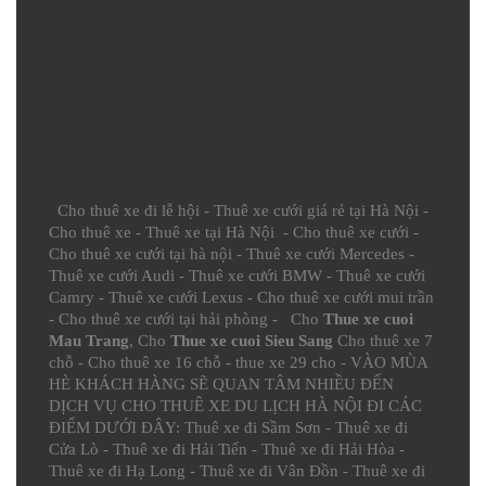
Cho thuê xe đi lễ hội
-
Thuê xe cưới giá rẻ tại Hà Nội
-
Cho thuê xe
-
Thuê xe tại Hà Nội
-
Cho thuê xe cưới
-
Cho thuê xe cưới tại hà nội
-
Thuê xe cưới Mercedes
-
Thuê xe cưới Audi
-
Thuê xe cưới BMW
-
Thuê xe cưới
Camry
-
Thuê xe cưới Lexus
-
Cho thuê xe cưới mui trần
-
Cho thuê xe cưới tại hải phòng
- Cho
Thue xe cuoi
Mau Trang
, Cho
Thue xe cuoi Sieu Sang
Cho thuê xe 7
chỗ
-
Cho thuê xe 16 chỗ
-
thue xe 29 cho
- VÀO MÙA
HÈ KHÁCH HÀNG SẼ QUAN TÂM NHIỀU ĐẾN
DỊCH VỤ CHO THUÊ XE DU LỊCH HÀ NỘI ĐI CÁC
ĐIỂM DƯỚI ĐÂY:
Thuê xe đi Sầm Sơn
-
Thuê xe đi
Cửa Lò
-
Thuê xe đi Hải Tiến
-
Thuê xe đi Hải Hòa
-
Thuê xe đi Hạ Long
-
Thuê xe đi Vân Đồn
-
Thuê xe đi