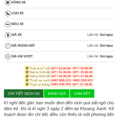
HÃNG XE
LOẠI XE
MẦU XE
Liên hệ:
Goi ngay
GIÁ XE
Liên hệ:
Goi ngay
GIÁ NGOÀI GIỜ
Liên hệ:
Goi ngay
GIÁ KM VƯỢT
CHI TIẾT DỊCH VỤ
ĐÁNH GIÁ
CAM KẾT
Kì nghỉ đến gần, bạn muốn đem đến món quà bất ngờ cho
đám trẻ. Đó là kì nghỉ 3 ngày 2 đêm tại Khoang Xanh. Kế
hoạch được lên chi tiết, điều còn thiếu là một phương tiện