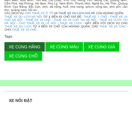
Điện Biên, Hoa Binh, Yên Bái, Lai Châu, Phú Thọ, Hưng Yên, Móng Cái, Quảng Ninh,
Cẩm Phả, Hải Phòng, Hà Nam, Phủ Lý, Ninh Bình, Thanh Hóa, Nghệ An, Hà Tĩnh, Quảng
Bình, Cao Bằng, Bắc Cạn, vinh, đà nẵng, huế, nha trang, tphcm, vũng tàu, phú yên, cần
thơ, quảng nam, hội an.
CÁC DỊCH VỤ
CHO THUÊ XE Ô TÔ
VA
THUÊ XE DU LỊCH GIÁ RẺ
CỦA HOÀNG QUÂN:
THUÊ XE DU LỊCH HÀ NỘI
TỪ 4 ĐẾN 45 CHỖ GIÁ RẺ-
THUÊ XE 7 CHỖ
-
THUÊ XE 16
CHỖ HÀ NỘI
-
THUÊ XE 29 CHỖ
-
THUÊ XE 45 CHỖ TẠI HÀ NỘI
-
THUÊ XE CƯỚI TẠI
HÀ NỘI
-
CHO THUÊ XE ĐI LỄ HỘI
-
THUE XE CUOI
- HÃY ĐẾN VỚI DỊCH VỤ CHO
THUE XE DU LICH
TỪ 4 ĐẾN 45 CHỖ CỦA HOÀNG QUÂN: CHO
THUE XE 29 CHO
-
CHO
THUÊ XE 45 CHỖ
-
Tags:
XE CÙNG HÃNG
XE CÙNG MÀU
XE CÙNG GIÁ
XE CÙNG CHỖ
XE NỔI BẬT