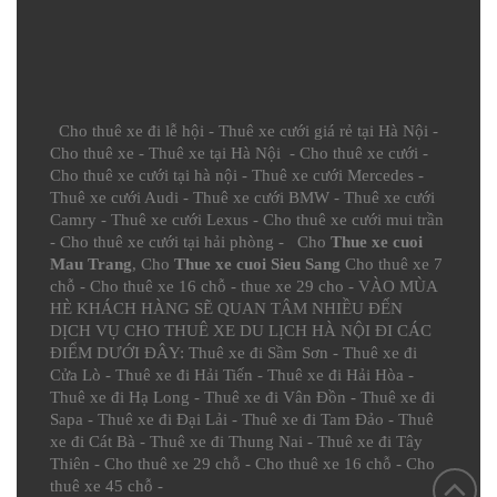
Cho thuê xe đi lễ hội
-
Thuê xe cưới giá rẻ tại Hà Nội
-
Cho thuê xe
-
Thuê xe tại Hà Nội
-
Cho thuê xe cưới
-
Cho thuê xe cưới tại hà nội
-
Thuê xe cưới Mercedes
-
Thuê xe cưới Audi
-
Thuê xe cưới BMW
-
Thuê xe cưới
Camry
-
Thuê xe cưới Lexus
-
Cho thuê xe cưới mui trần
-
Cho thuê xe cưới tại hải phòng
- Cho
Thue xe cuoi
Mau Trang
, Cho
Thue xe cuoi Sieu Sang
Cho thuê xe 7
chỗ
-
Cho thuê xe 16 chỗ
-
thue xe 29 cho
- VÀO MÙA
HÈ KHÁCH HÀNG SẼ QUAN TÂM NHIỀU ĐẾN
DỊCH VỤ CHO THUÊ XE DU LỊCH HÀ NỘI ĐI CÁC
ĐIỂM DƯỚI ĐÂY:
Thuê xe đi Sầm Sơn
-
Thuê xe đi
Cửa Lò
-
Thuê xe đi Hải Tiến
-
Thuê xe đi Hải Hòa
-
Thuê xe đi Hạ Long
-
Thuê xe đi Vân Đồn
-
Thuê xe đi
Sapa
-
Thuê xe đi Đại Lải
-
Thuê xe đi Tam Đảo
-
Thuê
xe đi Cát Bà
-
Thuê xe đi Thung Nai
-
Thuê xe đi Tây
Thiên
-
Cho thuê xe 29 chỗ
-
Cho thuê xe 16 chỗ
-
Cho
thuê xe 45 chỗ
-