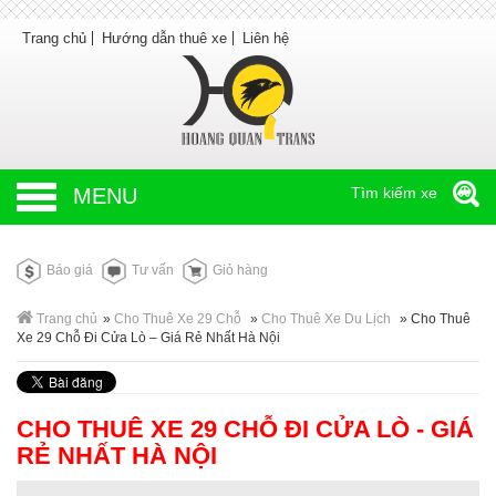
Trang chủ
Hướng dẫn thuê xe
Liên hệ
MENU
Tìm kiếm xe
Báo giá
Tư vấn
Giỏ hàng
Trang chủ
»
Cho Thuê Xe 29 Chỗ
»
Cho Thuê Xe Du Lịch
»
Cho Thuê
Xe 29 Chỗ Đi Cửa Lò – Giá Rẻ Nhất Hà Nội
CHO THUÊ XE 29 CHỖ ĐI CỬA LÒ - GIÁ
RẺ NHẤT HÀ NỘI