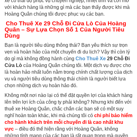
xe có thái độ phục vụ chuyên nghiệp, nhiệt tình và cởi mở
với khách hàng là những gì mà các bạn thấy được khi mà
Hoàng Quân chúng tôi được phục vụ các bạn.
Cho Thuê Xe 29 Chỗ Đi Cửa Lò Của Hoàng
Quân – Sự Lựa Chọn Số 1 Của Người Tiêu
Dùng
Bạn là người tiêu dùng thông thái? Bạn yêu thích sự trọn
vẹn và hoàn hảo của một chuyến đi du lịch? Vậy thì còn lý
do gì mà không đồng hành cùng
Cho Thuê Xe
29 Chỗ Đi
Cửa Lò
của Hoàng Quân chúng tôi. Một dịch vụ được cho
là hoàn hảo nhất luôn nằm trong chính chất lượng của dịch
vụ và người tiêu dùng thông thái chính là người biết lựa
chọn những dịch vụ hoàn hảo đó.
Không một nơi nào lại có thể đặt quyền lợi của khách hàng
lên trên lợi ích của công ty phải không? Nhưng khi đến với
thuê xe Hoàng Quân, chắc chắn các bạn sẽ có một suy
nghĩ hoàn toàn khác, khi mà chúng tôi có
chi phí bảo hiểm
cho hành khách trên mỗi chuyến đi là cao nhất khu
vực
– điều đó thể hiện rằng với Hoàng Quân, không
những tính mạng của các bạn là rất quan trọng mà quyền