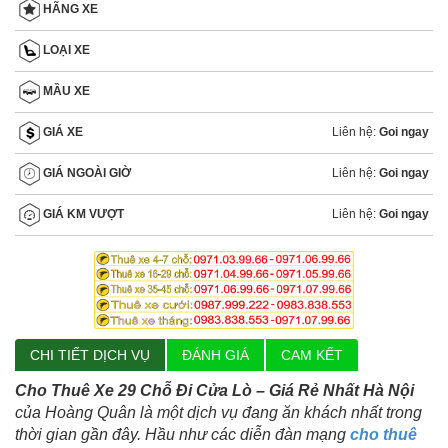
HÃNG XE
LOẠI XE
MẦU XE
Liên hệ:
Goi ngay
GIÁ XE
Liên hệ:
Goi ngay
GIÁ NGOÀI GIỜ
Liên hệ:
Goi ngay
GIÁ KM VƯỢT
CHI TIẾT DỊCH VỤ
ĐÁNH GIÁ
CAM KẾT
Cho Thuê Xe 29 Chỗ Đi Cửa Lò – Giá Rẻ Nhất Hà Nội
của Hoàng Quân là một dịch vụ đang ăn khách nhất trong
thời gian gần đây. Hầu như các diễn đàn mạng
cho thuê