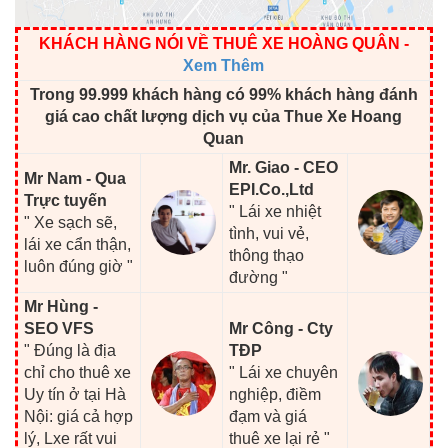
KHÁCH HÀNG NÓI VỀ THUÊ XE HOÀNG QUÂN
-
Xem Thêm
Trong 99.999 khách hàng có 99% khách hàng đánh
giá cao chất lượng dịch vụ của Thue Xe Hoang
Quan
Mr. Giao - CEO
Mr Nam - Qua
EPI.Co.,Ltd
Trực tuyến
" Lái xe nhiệt
" Xe sạch sẽ,
tình, vui vẻ,
lái xe cẩn thận,
thông thạo
luôn đúng giờ "
đường "
Mr Hùng -
SEO VFS
Mr Công - Cty
" Đúng là địa
TĐP
chỉ cho thuê xe
" Lái xe chuyên
Uy tín ở tại Hà
nghiệp, điềm
Nội: giá cả hợp
đạm và giá
lý, Lxe rất vui
thuê xe lại rẻ "