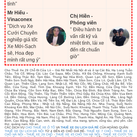
tính"
Mr Hiếu -
Chị Hiền -
Vinaconex
Phóng viên
"Dịch vụ Xe
" Điều hành tư
Cưới Chuyên
vấn rất kỹ và
nghiệp giá tốt:
nhiệt tình, lái xe
Xe Mới-Sạch
đến rất chuẩn
sẽ, Hoa đẹp
giờ"
mình rất ưng ý"
Cho Thuê Xe 29 Chỗ Đi Cửa Lò – Giá Rẻ Nhất Hà Nội đi và ở tại Cát Bà, Hạ Long Tuần
Châu, Trà Cổ, Móng Cái, Lào Cai Sapa, Mộc Châu, K9 Đá Chông, Khoang Xanh Suối
Tiên, Động Thác Bờ, Tam Đảo, Thung Nai Hòa Bình, Quan Lạn, Đồ Sơn, Đầm Long,
Thiên Sơn Suối Ngà, Biển Hải Hòa, Biển Hải Thịnh, Sầm Sơn, Cửa Lò, Quất Lâm, Cô Tô,
Quan Lạn, Thiên Cầm, Lạng Sơn, Nhật Lệ, Hồ Núi Cốc, Mù Căng Chải, Hồ Ba Bể, Vân
Đồn, Cửa Tùng, Huế, Tĩnh Gia, Khoang Xanh, Yên Tử, Đền Hùng, Cửa Ông Yên Tử
Chùa Ba Vàng, Côn Sơn Kiếp Bạc, Đền Trần, Chùa Bái Đính, Bái Đính Tràng An, Tam
Cốc Bích Động, Tây Thiên, Tây Thiên Thiền Viện, Phủ Giầy, Bà Chúa Kho, Đền Vua Đinh
Lê, Đền Gióng, Chùa Hương, Làng Cổ Đường Lâm, Đền Gióng, Chùa Mía, Lăng Ngô
Quyền, Chùa Mía Đền Và, Hồ Tiên Sa, Hồ Đại Lải, Lăng Cô, Chùa Cổ Lễ, Thác Bản Giốc
Cao Bằng, Phong Nha - Nhật Lệ, Đà Nẵng, Đà Nẵng Hội An, Nha Trang, Suối Nước
Khoáng Kim Bôi, Mai Châu, Hồ Núi Cốc, Suối Nước Khoáng Thanh Thủy, Tuần Mẫu Linh
Giang, Yên Phong, Bắc Ninh, Nam Định, Bắc Giang, Thái Nguyên Sam Sung, Sơn La,
Điện Biên, Hoa Binh, Yên Bái, Lai Châu, Phú Thọ, Hưng Yên, Móng Cái, Quảng Ninh,
Cẩm Phả, Hải Phòng, Hà Nam, Phủ Lý, Ninh Bình, Thanh Hóa, Nghệ An, Hà Tĩnh, Quảng
Bình, Cao Bằng, Bắc Cạn, vinh, đà nẵng, huế, nha trang, tphcm, vũng tàu, phú yên, cần
thơ, quảng nam, hội an.
CÁC DỊCH VỤ
CHO THUÊ XE Ô TÔ
VA
THUÊ XE DU LỊCH GIÁ RẺ
CỦA HOÀNG QUÂN:
THUÊ XE DU LỊCH HÀ NỘI
TỪ 4 ĐẾN 45 CHỖ GIÁ RẺ-
THUÊ XE 7 CHỖ
-
THUÊ XE 16
CHỖ HÀ NỘI
-
THUÊ XE 29 CHỖ
-
THUÊ XE 45 CHỖ TẠI HÀ NỘI
-
THUÊ XE CƯỚI TẠI