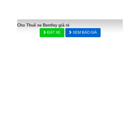
Cho Thuê xe Bentley giá rẻ
ĐẶT XE
XEM BÁO GIÁ