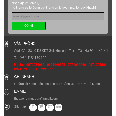
Nhập địa chỉ email,
hệ thống sẽ tự động gửi thông tin khuyến mại tới quý khách!
Gửi đi
VĂN PHÒNG
Add: Căn 33 Lô D8 KĐT Geleximco Lê Trọng Tấn-Hà Đông-Hà Nội
Tel:
(+84-4)22.170.666
Hotline:
0971039966
-
0971049966
-
0971059966
-
0971069966
-
0971079966
-
0987999222
CHI NHÁNH
Chúng tôi đang triển khai mở chi nhánh tại TP.HCM-Đà Nẵng
EMAIL:
thuexehoangquan@gmail.com
Sitemap