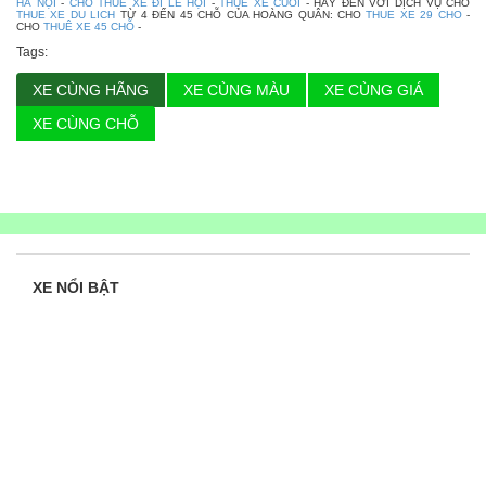
HÀ NỘI
-
CHO THUÊ XE ĐI LỄ HỘI
-
THUE XE CUOI
- HÃY ĐẾN VỚI DỊCH VỤ CHO
THUE XE DU LICH
TỪ 4 ĐẾN 45 CHỖ CỦA HOÀNG QUÂN: CHO
THUE XE 29 CHO
-
CHO
THUÊ XE 45 CHỖ
-
Tags:
XE CÙNG HÃNG
XE CÙNG MÀU
XE CÙNG GIÁ
XE CÙNG CHỖ
XE NỔI BẬT