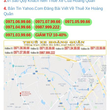
3
.
Vì Sao Quý Khách Nên Thuê Xe Của Hoàng Quân
4.
Bản Tin Yahoo.Com Đăng Bài Viết Về Thuê Xe Hoàng
Quân
0971.06.99.66
0971.07.99.66
0971.05.99.66
0971.04.99.66
0987.999.222
0971.03.99.66
GIẢM TỪ 10-40%