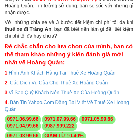
Hoàng Quân. Tin tưởng sử dụng, bạn sẽ sốc với những gì
nhận được.
Với những chia sẻ về 3 bước tiết kiệm chi phí tối đa khi
thuê xe đi Tràng An
, bạn đã biết nên làm gì để tiết kiệm
chi phí tối đa hay chưa?
Để chắc chắn cho lựa chọn của mình, bạn có
thể tham khảo những ý kiến đánh giá mới
nhất về Hoàng Quân:
1
.
Hình Ảnh Khách Hàng Tại Thuê Xe Hoàng Quân
2
.
Các Dịch Vụ Của Cho Thuê Xe Hoàng Quân
3
.
Vì Sao Quý Khách Nên Thuê Xe Của Hoàng Quân
4.
Bản Tin Yahoo.Com Đăng Bài Viết Về Thuê Xe Hoàng
Quân
0971.06.99.66
0971.07.99.66
0971.05.99.66
0971.04.99.66
0987.999.222
0971.03.99.66
GIẢM TỪ 10-40%