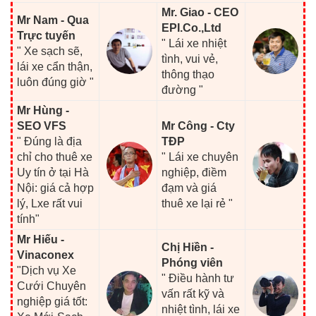
Mr. Giao - CEO
Mr Nam - Qua
EPI.Co.,Ltd
Trực tuyến
" Lái xe nhiệt
" Xe sạch sẽ,
tình, vui vẻ,
lái xe cẩn thận,
thông thạo
luôn đúng giờ "
đường "
Mr Hùng -
SEO VFS
Mr Công - Cty
" Đúng là địa
TĐP
chỉ cho thuê xe
" Lái xe chuyên
Uy tín ở tại Hà
nghiệp, điềm
Nội: giá cả hợp
đạm và giá
lý, Lxe rất vui
thuê xe lại rẻ "
tính"
Mr Hiếu -
Chị Hiền -
Vinaconex
Phóng viên
"Dịch vụ Xe
" Điều hành tư
Cưới Chuyên
vấn rất kỹ và
nghiệp giá tốt:
nhiệt tình, lái xe