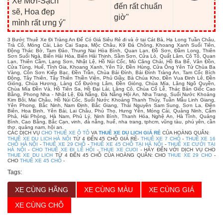
Xe Mới-Sạch
đến rất chuẩn
sẽ, Hoa đẹp
giờ"
mình rất ưng ý"
3 Bước Thuê Xe Đi Tràng An Để Có Giá Siêu Rẻ đi và ở tại Cát Bà, Hạ Long Tuần Châu,
Trà Cổ, Móng Cái, Lào Cai Sapa, Mộc Châu, K9 Đá Chông, Khoang Xanh Suối Tiên,
Động Thác Bờ, Tam Đảo, Thung Nai Hòa Bình, Quan Lạn, Đồ Sơn, Đầm Long, Thiên
Sơn Suối Ngà, Biển Hải Hòa, Biển Hải Thịnh, Sầm Sơn, Cửa Lò, Quất Lâm, Cô Tô, Quan
Lạn, Thiên Cầm, Lạng Sơn, Nhật Lệ, Hồ Núi Cốc, Mù Căng Chải, Hồ Ba Bể, Vân Đồn,
Cửa Tùng, Huế, Tĩnh Gia, Khoang Xanh, Yên Tử, Đền Hùng, Cửa Ông Yên Tử Chùa Ba
Vàng, Côn Sơn Kiếp Bạc, Đền Trần, Chùa Bái Đính, Bái Đính Tràng An, Tam Cốc Bích
Động, Tây Thiên, Tây Thiên Thiền Viện, Phủ Giầy, Bà Chúa Kho, Đền Vua Đinh Lê, Đền
Gióng, Chùa Hương, Làng Cổ Đường Lâm, Đền Gióng, Chùa Mía, Lăng Ngô Quyền,
Chùa Mía Đền Và, Hồ Tiên Sa, Hồ Đại Lải, Lăng Cô, Chùa Cổ Lễ, Thác Bản Giốc Cao
Bằng, Phong Nha - Nhật Lệ, Đà Nẵng, Đà Nẵng Hội An, Nha Trang, Suối Nước Khoáng
Kim Bôi, Mai Châu, Hồ Núi Cốc, Suối Nước Khoáng Thanh Thủy, Tuần Mẫu Linh Giang,
Yên Phong, Bắc Ninh, Nam Định, Bắc Giang, Thái Nguyên Sam Sung, Sơn La, Điện
Biên, Hoa Binh, Yên Bái, Lai Châu, Phú Thọ, Hưng Yên, Móng Cái, Quảng Ninh, Cẩm
Phả, Hải Phòng, Hà Nam, Phủ Lý, Ninh Bình, Thanh Hóa, Nghệ An, Hà Tĩnh, Quảng
Bình, Cao Bằng, Bắc Cạn, vinh, đà nẵng, huế, nha trang, tphcm, vũng tàu, phú yên, cần
thơ, quảng nam, hội an.
CÁC DỊCH VỤ
CHO THUÊ XE Ô TÔ
VA
THUÊ XE DU LỊCH GIÁ RẺ
CỦA HOÀNG QUÂN:
THUÊ XE DU LỊCH HÀ NỘI
TỪ 4 ĐẾN 45 CHỖ GIÁ RẺ-
THUÊ XE 7 CHỖ
-
THUÊ XE 16
CHỖ HÀ NỘI
-
THUÊ XE 29 CHỖ
-
THUÊ XE 45 CHỖ TẠI HÀ NỘI
-
THUÊ XE CƯỚI TẠI
HÀ NỘI
-
CHO THUÊ XE ĐI LỄ HỘI
-
THUE XE CUOI
- HÃY ĐẾN VỚI DỊCH VỤ CHO
THUE XE DU LICH
TỪ 4 ĐẾN 45 CHỖ CỦA HOÀNG QUÂN: CHO
THUE XE 29 CHO
-
CHO
THUÊ XE 45 CHỖ
-
Tags:
XE CÙNG HÃNG
XE CÙNG MÀU
XE CÙNG GIÁ
XE CÙNG CHỖ