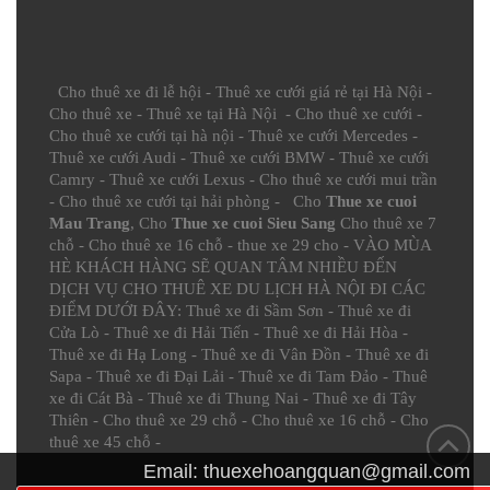
Cho thuê xe đi lễ hội
-
Thuê xe cưới giá rẻ tại Hà Nội
-
Cho thuê xe
-
Thuê xe tại Hà Nội
-
Cho thuê xe cưới
-
Cho thuê xe cưới tại hà nội
-
Thuê xe cưới Mercedes
-
Thuê xe cưới Audi
-
Thuê xe cưới BMW
-
Thuê xe cưới
Camry
-
Thuê xe cưới Lexus
-
Cho thuê xe cưới mui trần
-
Cho thuê xe cưới tại hải phòng
- Cho
Thue xe cuoi
Mau Trang
, Cho
Thue xe cuoi Sieu Sang
Cho thuê xe 7
chỗ
-
Cho thuê xe 16 chỗ
-
thue xe 29 cho
- VÀO MÙA
HÈ KHÁCH HÀNG SẼ QUAN TÂM NHIỀU ĐẾN
DỊCH VỤ CHO THUÊ XE DU LỊCH HÀ NỘI ĐI CÁC
ĐIỂM DƯỚI ĐÂY:
Thuê xe đi Sầm Sơn
-
Thuê xe đi
Cửa Lò
-
Thuê xe đi Hải Tiến
-
Thuê xe đi Hải Hòa
-
Thuê xe đi Hạ Long
-
Thuê xe đi Vân Đồn
-
Thuê xe đi
Sapa
-
Thuê xe đi Đại Lải
-
Thuê xe đi Tam Đảo
-
Thuê
xe đi Cát Bà
-
Thuê xe đi Thung Nai
-
Thuê xe đi Tây
Thiên
-
Cho thuê xe 29 chỗ
-
Cho thuê xe 16 chỗ
-
Cho
thuê xe 45 chỗ
-
Email:
thuexehoangquan@gmail.com