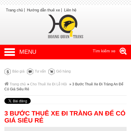
Trang chủ
Hướng dẫn thuê xe
Liên hệ
MENU
Tìm kiếm xe
Báo giá
Tư vấn
Giỏ hàng
Trang chủ
»
Cho Thuê Xe Đi Lễ Hội
»
3 Bước Thuê Xe Đi Tràng An Để
Có Giá Siêu Rẻ
3 BƯỚC THUÊ XE ĐI TRÀNG AN ĐỂ CÓ
GIÁ SIÊU RẺ