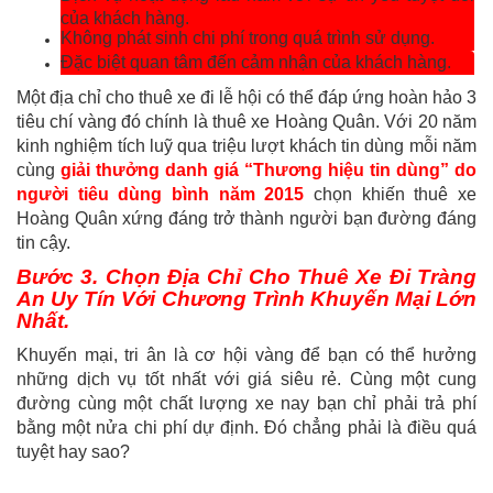
của khách hàng.
Không phát sinh chi phí trong quá trình sử dụng.
Đặc biệt quan tâm đến cảm nhận của khách hàng.
Một địa chỉ cho thuê xe đi lễ hội có thể đáp ứng hoàn hảo 3
tiêu chí vàng đó chính là thuê xe Hoàng Quân. Với 20 năm
kinh nghiệm tích luỹ qua triệu lượt khách tin dùng mỗi năm
cùng
giải thưởng danh giá “Thương hiệu tin dùng” do
người tiêu dùng bình năm 2015
chọn khiến thuê xe
Hoàng Quân xứng đáng trở thành người bạn đường đáng
tin cậy.
Bước 3. Chọn Địa Chỉ Cho Thuê Xe Đi Tràng
An Uy Tín Với Chương Trình Khuyến Mại Lớn
Nhất.
Khuyến mại, tri ân là cơ hội vàng để bạn có thể hưởng
những dịch vụ tốt nhất với giá siêu rẻ. Cùng một cung
đường cùng một chất lượng xe nay bạn chỉ phải trả phí
bằng một nửa chi phí dự định. Đó chẳng phải là điều quá
tuyệt hay sao?