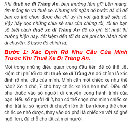
Khi
thuê xe đi Tràng An
, bạn thường làm gì? Lên mạng,
tìm thông tin và thuê xe. Nhưng với ngần đó bước đã đủ để
bạn có thể chọn được địa chỉ uy tín với giá thuê siêu rẻ.
Vậy hãy đọc những chia sẻ sau của chúng tôi, tôi tin bạn
sẽ biết cách
thuê xe đi Tràng An
để có giá tốt nhất thị
trường hiện nay, tiết kiệm đến tối đa chi phí cho hành trình
di chuyển. 3 bước đó chính là:
Bước 1: Xác Định Rõ Nhu Cầu Của Mình
Trước Khi Thuê Xe Đi Tràng An.
Một trong những điều quan trọng đầu tiên để có thể tiết
kiệm chi phí tối đa khi
thuê xe đi Tràng An
đó chính là xác
định rõ nhu cầu của mình. Mình cần một chiếc xe như thế
nào? Xe 4 chỗ, 7 chỗ hay chiếc xe lớn hơn thế. Điều đó
phụ thuộc vào số người di chuyển trong hành trình của
bạn. Nếu số người đi ít, bạn có thể chọn cho mình chiếc xe
nhỏ, trái lại số người di chuyển lớn thì bạn không thể chọn
chiếc xe nhỏ được, thay vào đó phải là chiếc xe với số ghế
ngồi lớn, đủ chỗ cho tất cả mọi người.