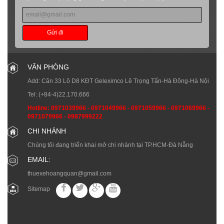
Gửi đi
VĂN PHÒNG
Add: Căn 33 Lô D8 KĐT Geleximco Lê Trọng Tấn-Hà Đông-Hà Nội
Tel:
(+84-4)22.170.666
Hotline:
0971039966
-
0971049966
-
0971059966
-
0971069966
-
0971079966
-
0987999222
CHI NHÁNH
Chúng tôi đang triển khai mở chi nhánh tại TP.HCM-Đà Nẵng
EMAIL:
thuexehoangquan@gmail.com
Sitemap