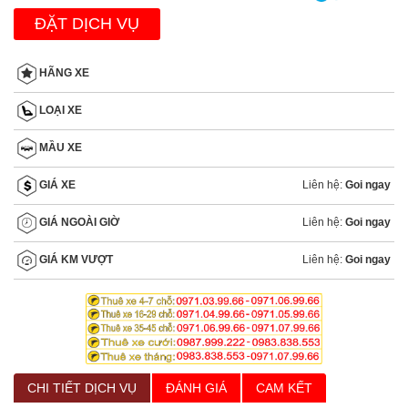
ĐẶT DỊCH VỤ
HÃNG XE
LOẠI XE
MẦU XE
Liên hệ:
Goi ngay
GIÁ XE
Liên hệ:
Goi ngay
GIÁ NGOÀI GIỜ
Liên hệ:
Goi ngay
GIÁ KM VƯỢT
CHI TIẾT DỊCH VỤ
ĐÁNH GIÁ
CAM KẾT