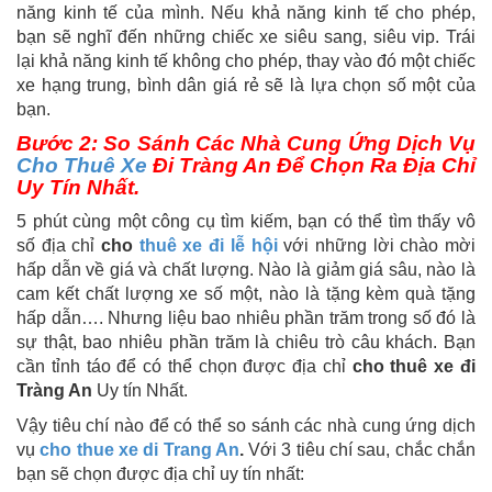
năng kinh tế của mình. Nếu khả năng kinh tế cho phép,
bạn sẽ nghĩ đến những chiếc xe siêu sang, siêu vip. Trái
lại khả năng kinh tế không cho phép, thay vào đó một chiếc
xe hạng trung, bình dân giá rẻ sẽ là lựa chọn số một của
bạn.
Bước 2: So Sánh Các Nhà Cung Ứng Dịch Vụ
Cho Thuê Xe
Đi Tràng An Để Chọn Ra Địa Chỉ
Uy Tín Nhất.
5 phút cùng một công cụ tìm kiếm, bạn có thể tìm thấy vô
số địa chỉ
cho
thuê xe đi lễ hội
với những lời chào mời
hấp dẫn về giá và chất lượng. Nào là giảm giá sâu, nào là
cam kết chất lượng xe số một, nào là tặng kèm quà tặng
hấp dẫn…. Nhưng liệu bao nhiêu phần trăm trong số đó là
sự thật, bao nhiêu phần trăm là chiêu trò câu khách. Bạn
cần tỉnh táo để có thể chọn được địa chỉ
cho thuê xe đi
Tràng An
Uy tín Nhất.
Vậy tiêu chí nào để có thể so sánh các nhà cung ứng dịch
vụ
cho thue xe di Trang An
.
Với 3 tiêu chí sau, chắc chắn
bạn sẽ chọn được địa chỉ uy tín nhất: