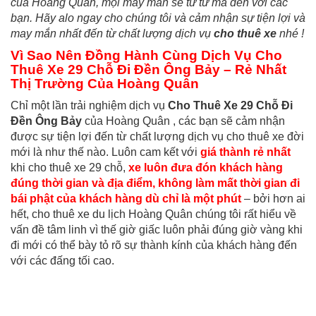
của Hoàng Quân, mọi may mắn sẽ từ từ mà đến với các
bạn. Hãy alo ngay cho chúng tôi và cảm nhận sự tiện lợi và
may mắn nhất đến từ chất lượng dịch vụ
cho thuê xe
nhé !
Vì Sao Nên Đồng Hành Cùng Dịch Vụ Cho
Thuê Xe 29 Chỗ Đi Đền Ông Bảy – Rẻ Nhất
Thị Trường Của Hoàng Quân
Chỉ một lần trải nghiệm dịch vụ
Cho Thuê Xe 29 Chỗ Đi
Đền Ông Bảy
của Hoàng Quân , các bạn sẽ cảm nhận
được sự tiện lợi đến từ chất lượng dịch vụ cho thuê xe đời
mới là như thế nào. Luôn cam kết với
giá thành rẻ nhất
khi cho thuê xe 29 chỗ,
xe luôn đưa đón khách hàng
đúng thời gian và địa điểm, không làm mất thời gian đi
bái phật của khách hàng dù chỉ là một phút
– bởi hơn ai
hết, cho thuê xe du lịch Hoàng Quân chúng tôi rất hiểu về
vấn đề tâm linh vì thế giờ giấc luôn phải đúng giờ vàng khi
đi mới có thể bày tỏ rõ sự thành kính của khách hàng đến
với các đấng tối cao.