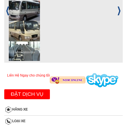
Liên Hệ Ngay cho chúng tôi
ĐẶT DỊCH VỤ
HÃNG XE
LOẠI XE