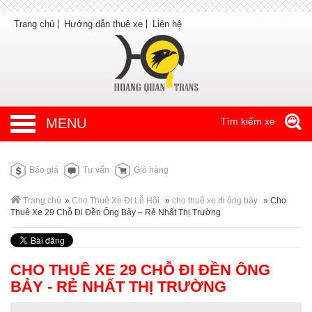
Trang chủ
Hướng dẫn thuê xe
Liên hệ
MENU
Tìm kiếm xe
Báo giá
Tư vấn
Giỏ hàng
Trang chủ
»
Cho Thuê Xe Đi Lễ Hội
»
cho thuê xe đi ông bảy
»
Cho
Thuê Xe 29 Chỗ Đi Đền Ông Bảy – Rẻ Nhất Thị Trường
CHO THUÊ XE 29 CHỖ ĐI ĐỀN ÔNG
BẢY - RẺ NHẤT THỊ TRƯỜNG