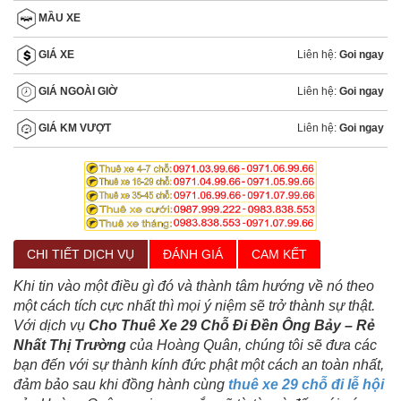
MẦU XE
Liên hệ:
Goi ngay
GIÁ XE
Liên hệ:
Goi ngay
GIÁ NGOÀI GIỜ
Liên hệ:
Goi ngay
GIÁ KM VƯỢT
CHI TIẾT DỊCH VỤ
ĐÁNH GIÁ
CAM KẾT
Khi tin vào một điều gì đó và thành tâm hướng về nó theo
một cách tích cực nhất thì mọi ý niệm sẽ trở thành sự thật.
Với dịch vụ
Cho Thuê Xe 29 Chỗ Đi Đền Ông Bảy – Rẻ
Nhất Thị Trường
của Hoàng Quân, chúng tôi sẽ đưa các
bạn đến với sự thành kính đức phật một cách an toàn nhất,
đảm bảo sau khi đồng hành cùng
thuê xe 29 chỗ đi lễ hội