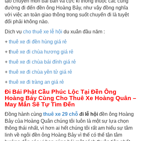
tạo chuyên môn bài bản và cực kì thông thuộc các cung
đường đi đến đền ông Hoàng Bảy, như vậy đồng nghĩa
với việc an toàn giao thông trong suốt chuyến đi là tuyệt
đối phải không nào.
Dịch vụ
cho thuê xe lễ hội
du xuân đầu năm :
+
thuê xe đi đền hùng giá rẻ
+ t
huê xe đi chùa hương giá rẻ
+
thuê xe đi chùa bái đính giá rẻ
+
thuê xe đi chùa yên tử giá rẻ
+
thuê xe đi tràng an giá rẻ
Đi Bái Phật Cầu Phúc Lộc Tại Đền Ông
Hoàng Bảy Cùng Cho Thuê Xe Hoàng Quân –
May Mắn Sẽ Tự Tìm Đến
Đồng hành cùng
thuê xe 29 chỗ
đi lễ hội
đền ông Hoàng
Bảy của Hoàng Quân chúng tôi luôn là một sự lựa chọn
thông thái nhất, vì hơn ai hết chúng tôi rất am hiểu sự tâm
linh về ngôi đền ông Hoàng Bảy vì thế có thể tận tâm