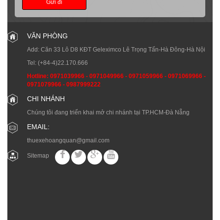
Gửi đi
VĂN PHÒNG
Add: Căn 33 Lô D8 KĐT Geleximco Lê Trọng Tấn-Hà Đông-Hà Nội
Tel:
(+84-4)22.170.666
Hotline:
0971039966
-
0971049966
-
0971059966
-
0971069966
-
0971079966
-
0987999222
CHI NHÁNH
Chúng tôi đang triển khai mở chi nhánh tại TP.HCM-Đà Nẵng
EMAIL:
thuexehoangquan@gmail.com
Sitemap