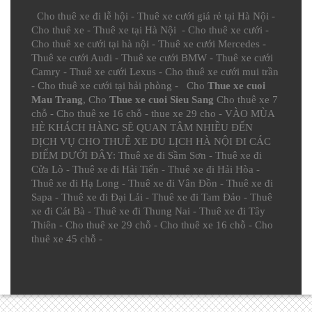
Cho thuê xe đi lễ hội
-
Thuê xe cưới giá rẻ tại Hà Nội
-
Cho thuê xe
-
Thuê xe tại Hà Nội
-
Cho thuê xe cưới
-
Cho thuê xe cưới tại hà nội
-
Thuê xe cưới Mercedes
-
Thuê xe cưới Audi
-
Thuê xe cưới BMW
-
Thuê xe cưới
Camry
-
Thuê xe cưới Lexus
-
Cho thuê xe cưới mui trần
-
Cho thuê xe cưới tại hải phòng
- Cho
Thue xe cuoi
Mau Trang
, Cho
Thue xe cuoi Sieu Sang
Cho thuê xe 7
chỗ
-
Cho thuê xe 16 chỗ
-
thue xe 29 cho
- VÀO MÙA
HÈ KHÁCH HÀNG SẼ QUAN TÂM NHIỀU ĐẾN
DỊCH VỤ CHO THUÊ XE DU LỊCH HÀ NỘI ĐI CÁC
ĐIỂM DƯỚI ĐÂY:
Thuê xe đi Sầm Sơn
-
Thuê xe đi
Cửa Lò
-
Thuê xe đi Hải Tiến
-
Thuê xe đi Hải Hòa
-
Thuê xe đi Hạ Long
-
Thuê xe đi Vân Đồn
-
Thuê xe đi
Sapa
-
Thuê xe đi Đại Lải
-
Thuê xe đi Tam Đảo
-
Thuê
xe đi Cát Bà
-
Thuê xe đi Thung Nai
-
Thuê xe đi Tây
Thiên
-
Cho thuê xe 29 chỗ
-
Cho thuê xe 16 chỗ
-
Cho
thuê xe 45 chỗ
-