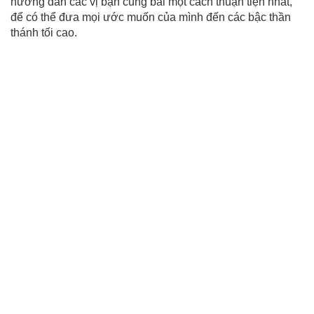
hướng dẫn các vị bạn cúng bái một cách thuận tiện nhất,
để có thể đưa mọi ước muốn của mình đến các bậc thần
thánh tối cao.