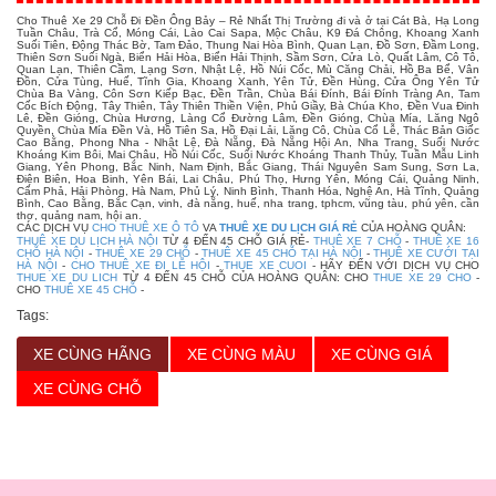
Cho Thuê Xe 29 Chỗ Đi Đền Ông Bảy – Rẻ Nhất Thị Trường đi và ở tại Cát Bà, Hạ Long
Tuần Châu, Trà Cổ, Móng Cái, Lào Cai Sapa, Mộc Châu, K9 Đá Chông, Khoang Xanh
Suối Tiên, Động Thác Bờ, Tam Đảo, Thung Nai Hòa Bình, Quan Lạn, Đồ Sơn, Đầm Long,
Thiên Sơn Suối Ngà, Biển Hải Hòa, Biển Hải Thịnh, Sầm Sơn, Cửa Lò, Quất Lâm, Cô Tô,
Quan Lạn, Thiên Cầm, Lạng Sơn, Nhật Lệ, Hồ Núi Cốc, Mù Căng Chải, Hồ Ba Bể, Vân
Đồn, Cửa Tùng, Huế, Tĩnh Gia, Khoang Xanh, Yên Tử, Đền Hùng, Cửa Ông Yên Tử
Chùa Ba Vàng, Côn Sơn Kiếp Bạc, Đền Trần, Chùa Bái Đính, Bái Đính Tràng An, Tam
Cốc Bích Động, Tây Thiên, Tây Thiên Thiền Viện, Phủ Giầy, Bà Chúa Kho, Đền Vua Đinh
Lê, Đền Gióng, Chùa Hương, Làng Cổ Đường Lâm, Đền Gióng, Chùa Mía, Lăng Ngô
Quyền, Chùa Mía Đền Và, Hồ Tiên Sa, Hồ Đại Lải, Lăng Cô, Chùa Cổ Lễ, Thác Bản Giốc
Cao Bằng, Phong Nha - Nhật Lệ, Đà Nẵng, Đà Nẵng Hội An, Nha Trang, Suối Nước
Khoáng Kim Bôi, Mai Châu, Hồ Núi Cốc, Suối Nước Khoáng Thanh Thủy, Tuần Mẫu Linh
Giang, Yên Phong, Bắc Ninh, Nam Định, Bắc Giang, Thái Nguyên Sam Sung, Sơn La,
Điện Biên, Hoa Binh, Yên Bái, Lai Châu, Phú Thọ, Hưng Yên, Móng Cái, Quảng Ninh,
Cẩm Phả, Hải Phòng, Hà Nam, Phủ Lý, Ninh Bình, Thanh Hóa, Nghệ An, Hà Tĩnh, Quảng
Bình, Cao Bằng, Bắc Cạn, vinh, đà nẵng, huế, nha trang, tphcm, vũng tàu, phú yên, cần
thơ, quảng nam, hội an.
CÁC DỊCH VỤ
CHO THUÊ XE Ô TÔ
VA
THUÊ XE DU LỊCH GIÁ RẺ
CỦA HOÀNG QUÂN:
THUÊ XE DU LỊCH HÀ NỘI
TỪ 4 ĐẾN 45 CHỖ GIÁ RẺ-
THUÊ XE 7 CHỖ
-
THUÊ XE 16
CHỖ HÀ NỘI
-
THUÊ XE 29 CHỖ
-
THUÊ XE 45 CHỖ TẠI HÀ NỘI
-
THUÊ XE CƯỚI TẠI
HÀ NỘI
-
CHO THUÊ XE ĐI LỄ HỘI
-
THUE XE CUOI
- HÃY ĐẾN VỚI DỊCH VỤ CHO
THUE XE DU LICH
TỪ 4 ĐẾN 45 CHỖ CỦA HOÀNG QUÂN: CHO
THUE XE 29 CHO
-
CHO
THUÊ XE 45 CHỖ
-
Tags:
XE CÙNG HÃNG
XE CÙNG MÀU
XE CÙNG GIÁ
XE CÙNG CHỖ