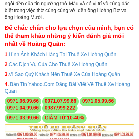
ngôi đền của tín ngưỡng thờ Mẫu và có vị trí vô cùng đặc
biệt trong việc thờ cúng cùng với đền ông Hoàng Bơ và
ông Hoàng Mười.
Để chắc chắn cho lựa chọn của mình, bạn có
thể tham khảo những ý kiến đánh giá mới
nhất về Hoàng Quân:
1
.
Hình Ảnh Khách Hàng Tại Thuê Xe Hoàng Quân
2
.
Các Dịch Vụ Của Cho Thuê Xe Hoàng Quân
3.
Vì Sao Quý Khách Nên Thuê Xe Của Hoàng Quân
4.
Bản Tin Yahoo.Com Đăng Bài Viết Về Thuê Xe Hoàng
Quân
0971.06.99.66
0971.07.99.66
0971.05.99.66
0971.04.99.66
0987.999.222
0971.03.99.66
GIẢM TỪ 10-40%