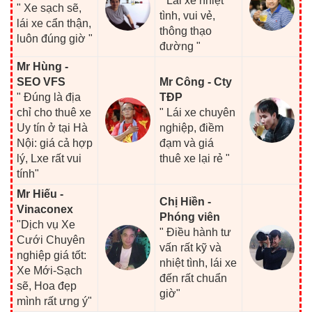
" Lái xe nhiệt
" Xe sạch sẽ,
tình, vui vẻ,
lái xe cẩn thận,
thông thạo
luôn đúng giờ "
đường "
Mr Hùng -
SEO VFS
Mr Công - Cty
" Đúng là địa
TĐP
chỉ cho thuê xe
" Lái xe chuyên
Uy tín ở tại Hà
nghiệp, điềm
Nội: giá cả hợp
đạm và giá
lý, Lxe rất vui
thuê xe lại rẻ "
tính"
Mr Hiếu -
Chị Hiền -
Vinaconex
Phóng viên
"Dịch vụ Xe
" Điều hành tư
Cưới Chuyên
vấn rất kỹ và
nghiệp giá tốt:
nhiệt tình, lái xe
Xe Mới-Sạch
đến rất chuẩn
sẽ, Hoa đẹp
giờ"
mình rất ưng ý"