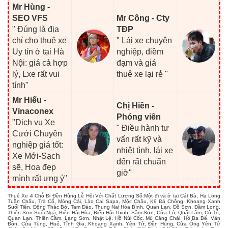
Mr Hùng -
SEO VFS
Mr Công - Cty
" Đúng là địa
TĐP
chỉ cho thuê xe
" Lái xe chuyên
Uy tín ở tại Hà
nghiệp, điềm
Nội: giá cả hợp
đạm và giá
lý, Lxe rất vui
thuê xe lại rẻ "
tính"
Mr Hiếu -
Chị Hiền -
Vinaconex
Phóng viên
"Dịch vụ Xe
" Điều hành tư
Cưới Chuyên
vấn rất kỹ và
nghiệp giá tốt:
nhiệt tình, lái xe
Xe Mới-Sạch
đến rất chuẩn
sẽ, Hoa đẹp
giờ"
mình rất ưng ý"
Thuê Xe 4 Chỗ Đi Đền Hùng Lễ Hội Với Chất Lượng Số Một đi và ở tại Cát Bà, Hạ Long
Tuần Châu, Trà Cổ, Móng Cái, Lào Cai Sapa, Mộc Châu, K9 Đá Chông, Khoang Xanh
Suối Tiên, Động Thác Bờ, Tam Đảo, Thung Nai Hòa Bình, Quan Lạn, Đồ Sơn, Đầm Long,
Thiên Sơn Suối Ngà, Biển Hải Hòa, Biển Hải Thịnh, Sầm Sơn, Cửa Lò, Quất Lâm, Cô Tô,
Quan Lạn, Thiên Cầm, Lạng Sơn, Nhật Lệ, Hồ Núi Cốc, Mù Căng Chải, Hồ Ba Bể, Vân
Đồn, Cửa Tùng, Huế, Tĩnh Gia, Khoang Xanh, Yên Tử, Đền Hùng, Cửa Ông Yên Tử