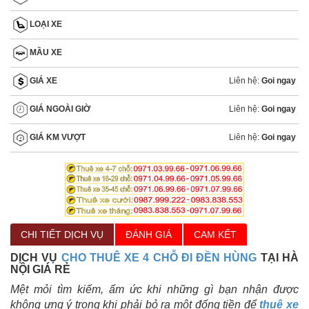
LOẠI XE
MẦU XE
Liên hệ:
Goi ngay
GIÁ XE
Liên hệ:
Goi ngay
GIÁ NGOÀI GIỜ
Liên hệ:
Goi ngay
GIÁ KM VƯỢT
CHI TIẾT DỊCH VỤ
ĐÁNH GIÁ
CAM KẾT
DỊCH VỤ
CHO THUÊ XE 4 CHỖ ĐI ĐỀN HÙNG
TẠI HÀ
NỘI GIÁ RẺ
Mệt mỏi tìm kiếm, ấm ức khi những gì bạn nhận được
không ưng ý trong khi phải bỏ ra một đống tiền để
thuê xe