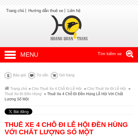
Trang chủ
Hướng dẫn thuê xe
Liên hệ
MENU
Tìm kiếm xe
Báo giá
Tư vấn
Giỏ hàng
Trang chủ
»
Cho Thuê Xe 4 Chỗ Đi Lễ Hội
»
Cho Thuê Xe Đi Lễ Hội
»
Thuê Xe Đi Đền Hùng
»
Thuê Xe 4 Chỗ Đi Đền Hùng Lễ Hội Với Chất
Lượng Số Một
THUÊ XE 4 CHỖ ĐI LỄ HỘI ĐỀN HÙNG
VỚI CHẤT LƯỢNG SỐ MỘT