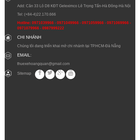
Add: Căn 33 Lô D8 KĐT Geleximco Lê Trọng Tấn-Hà Đông-Hà Nội
Tel:
(+84-4)22.170.666
Hotline:
0971039966
-
0971049966
-
0971059966
-
0971069966
-
0971079966
-
0987999222
CHI NHÁNH
Chúng tôi đang triển khai mở chi nhánh tại TP.HCM-Đà Nẵng
EMAIL:
thuexehoangquan@gmail.com
Sitemap