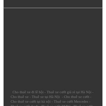
Cho thuê xe đi lễ hội
-
Thuê xe cưới giá rẻ tại Hà Nội
-
Cho thuê xe
-
Thuê xe tại Hà Nội
-
Cho thuê xe cưới
-
Cho thuê xe cưới tại hà nội
-
Thuê xe cưới Mercedes
-