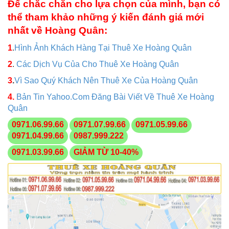
Để chắc chắn cho lựa chọn của mình, bạn có
thể tham khảo những ý kiến đánh giá mới
nhất về Hoàng Quân:
1
.
Hình Ảnh Khách Hàng Tại Thuê Xe Hoàng Quân
2
.
Các Dịch Vụ Của Cho Thuê Xe Hoàng Quân
3
.
Vì Sao Quý Khách Nên Thuê Xe Của Hoàng Quân
4.
Bản Tin Yahoo.Com Đăng Bài Viết Về Thuê Xe Hoàng
Quân
0971.06.99.66
0971.07.99.66
0971.05.99.66
0971.04.99.66
0987.999.222
0971.03.99.66
GIẢM TỪ 10-40%