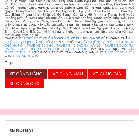
Chùa Ba Vàng, Côn Sơn Kiếp Bạc, Đền Trần, Chùa Bái Đính, Bái Đính Tràng An, Tam
Cốc Bích Động, Tây Thiên, Tây Thiên Thiền Viện, Phủ Giầy, Bà Chúa Kho, Đền Vua Đinh
Lê, Đền Gióng, Chùa Hương, Làng Cổ Đường Lâm, Đền Gióng, Chùa Mía, Lăng Ngô
Quyền, Chùa Mía Đền Và, Hồ Tiên Sa, Hồ Đại Lải, Lăng Cô, Chùa Cổ Lễ, Thác Bản Giốc
Cao Bằng, Phong Nha - Nhật Lệ, Đà Nẵng, Đà Nẵng Hội An, Nha Trang, Suối Nước
Khoáng Kim Bôi, Mai Châu, Hồ Núi Cốc, Suối Nước Khoáng Thanh Thủy, Tuần Mẫu Linh
Giang, Yên Phong, Bắc Ninh, Nam Định, Bắc Giang, Thái Nguyên Sam Sung, Sơn La,
Điện Biên, Hoa Binh, Yên Bái, Lai Châu, Phú Thọ, Hưng Yên, Móng Cái, Quảng Ninh,
Cẩm Phả, Hải Phòng, Hà Nam, Phủ Lý, Ninh Bình, Thanh Hóa, Nghệ An, Hà Tĩnh, Quảng
Bình, Cao Bằng, Bắc Cạn, vinh, đà nẵng, huế, nha trang, tphcm, vũng tàu, phú yên, cần
thơ, quảng nam, hội an.
CÁC DỊCH VỤ
CHO THUÊ XE Ô TÔ
VA
THUÊ XE DU LỊCH GIÁ RẺ
CỦA HOÀNG QUÂN:
THUÊ XE DU LỊCH HÀ NỘI
TỪ 4 ĐẾN 45 CHỖ GIÁ RẺ-
THUÊ XE 7 CHỖ
-
THUÊ XE 16
CHỖ HÀ NỘI
-
THUÊ XE 29 CHỖ
-
THUÊ XE 45 CHỖ TẠI HÀ NỘI
-
THUÊ XE CƯỚI TẠI
HÀ NỘI
-
CHO THUÊ XE ĐI LỄ HỘI
-
THUE XE CUOI
- HÃY ĐẾN VỚI DỊCH VỤ CHO
THUE XE DU LICH
TỪ 4 ĐẾN 45 CHỖ CỦA HOÀNG QUÂN: CHO
THUE XE 29 CHO
-
CHO
THUÊ XE 45 CHỖ
-
Tags:
XE CÙNG HÃNG
XE CÙNG MÀU
XE CÙNG GIÁ
XE CÙNG CHỖ
XE NỔI BẬT