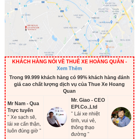
KHÁCH HÀNG NÓI VỀ THUÊ XE HOÀNG QUÂN
-
Xem Thêm
Trong 99.999 khách hàng có 99% khách hàng đánh
giá cao chất lượng dịch vụ của Thue Xe Hoang
Quan
Mr. Giao - CEO
Mr Nam - Qua
EPI.Co.,Ltd
Trực tuyến
" Lái xe nhiệt
" Xe sạch sẽ,
tình, vui vẻ,
lái xe cẩn thận,
thông thạo
luôn đúng giờ "
đường "