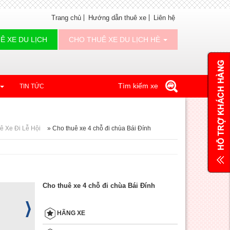
Trang chủ
Hướng dẫn thuê xe
Liên hệ
Ê XE DU LỊCH
CHO THUÊ XE DU LỊCH HÈ
Tìm kiếm xe
TIN TỨC
ê Xe Đi Lễ Hội
»
Cho thuê xe 4 chỗ đi chùa Bái Đính
Cho thuê xe 4 chỗ đi chùa Bái Đính
HÃNG XE