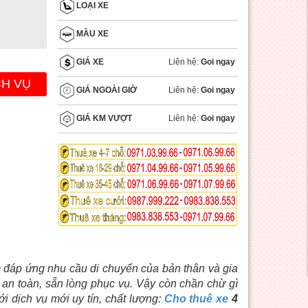
LOẠI XE
MẦU XE
Liên hệ:
Goi ngay
GIÁ XE
CH VỤ
Liên hệ:
Goi ngay
GIÁ NGOÀI GIỜ
Liên hệ:
Goi ngay
GIÁ KM VƯỢT
 đáp ứng nhu cầu di chuyển của bản thân và gia
an toàn, sẵn lòng phục vụ. Vậy còn chần chừ gì
 dịch vụ mới uy tín, chất lượng:
Cho thuê xe
4