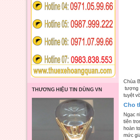
Chùa B
tượng P
THƯƠNG HIỆU TIN DÙNG VN
tuyệt vờ
Cho t
Ngạc n
tiên tr
hoàn to
mức giá