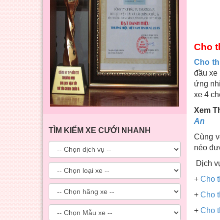
Cho t
Cho th
đầu xe
ứng nhi
xe 4 ch
Xem T
An
TÌM KIẾM XE CƯỚI NHANH
Cùng v
nẻo đườ
Dịch v
+
Cho t
+
Cho t
+
Cho t