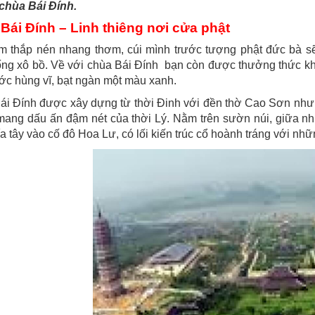
 chùa Bái Đính.
Bái Đính – Linh thiêng nơi cửa phật
âm thắp nén nhang thơm, cúi mình trước tượng phật đức bà sẽ
ng xô bồ. Về với chùa Bái Đính bạn còn được thưởng thức khu
c hùng vĩ, bạt ngàn một màu xanh.
i Đính được xây dựng từ thời Đinh với đền thờ Cao Sơn nhưng 
 mang dấu ấn đậm nét của thời Lý. Nằm trên sườn núi, giữa n
a tây vào cố đô Hoa Lư, có lối kiến trúc cổ hoành tráng với nhữ