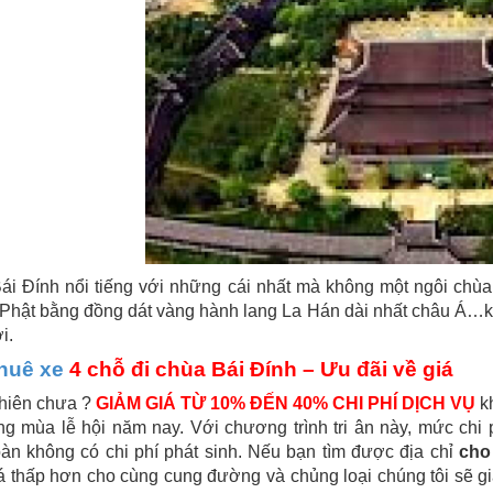
ái Đính nổi tiếng với những cái nhất mà không một ngôi chùa
hật bằng đồng dát vàng hành lang La Hán dài nhất châu Á…kh
i.
huê xe
4 chỗ đi chùa Bái Đính – Ưu đãi về giá
hiên chưa ?
GIẢM GIÁ TỪ 10% ĐẾN 40% CHI PHÍ DỊCH VỤ
kh
ong mùa lễ hội năm nay. Với chương trình tri ân này, mức chi 
àn không có chi phí phát sinh. Nếu bạn tìm được địa chỉ
ch
 thấp hơn cho cùng cung đường và chủng loại chúng tôi sẽ gi