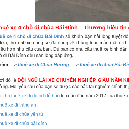
huê xe 4 chỗ đi chùa Bái Đính – Thương hiệu tin
uê xe 4 chỗ đi chùa Bái Đính
sẽ khiến bạn hài lòng tuyệt đố
 lớn, hơn 50 xe cùng sự đa dạng về chủng loại, mẫu mã, dịch
ều hơn nhu cầu của bạn. Dù bạn có nhu cầu thuê xe bình dân g
ỗ đi Bái Đính đều sẵn lòng đáp ứng.
hêm
: –>
thuê xe đi Chùa Hương
, —>
thuê xe đi chùa Bái Đí
ới đó là
ĐỘI NGŨ LÁI XE CHUYÊN NGHIỆP, GIÀU NĂM K
ng. Mọi yêu cầu của bạn sẽ được các bác tài nghiêm chỉnh th
ụ
cho thuê xe đi du lịch lễ hội
du xuân đầu năm 2017 của thuê 
huê xe đi tràng an
huê xe đi chùa yên tử
huê xe đi chùa bái đính