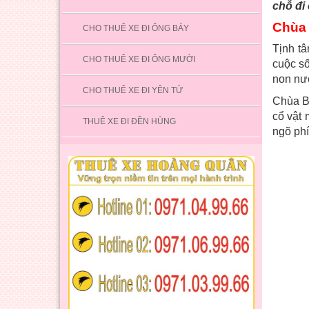
chỗ đi
Chùa 
CHO THUÊ XE ĐI ÔNG BẢY
Tịnh t
CHO THUÊ XE ĐI ÔNG MƯỜI
cuộc số
non nướ
CHO THUÊ XE ĐI YÊN TỬ
Chùa Bá
cổ vật
THUÊ XE ĐI ĐỀN HÙNG
ngõ phí