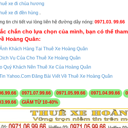
huê xe đi chùa hương
huê xe đi đền hùng
.
ng tin chi tiết vui lòng liên hệ đường dây nóng:
0971.03. 99.66
ắc chắn cho lựa chọn của mình, bạn có thể tham
về Hoàng Quân:
 Ảnh Khách Hàng Tại Thuê Xe Hoàng Quân
Dịch Vụ Của Cho Thuê Xe Hoàng Quân
ao Quý Khách Nên Thuê Xe Của Hoàng Quân
Tin Yahoo.Com Đăng Bài Viết Về Thuê Xe Hoàng Quân
06.99.66
0971.07.99.66
0971.05.99.66
0971.04.99.66
0
03.99.66
GIẢM TỪ 10-40%