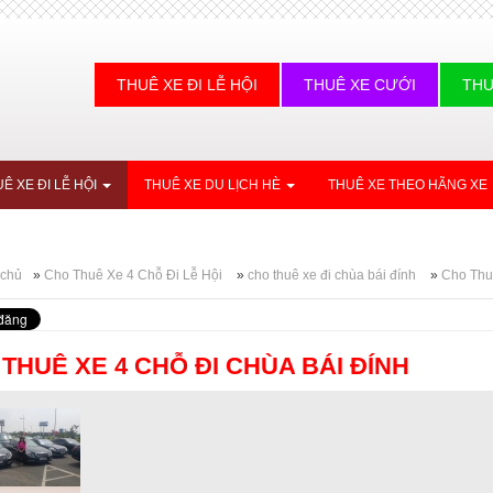
THUÊ XE ĐI LỄ HỘI
THUÊ XE CƯỚI
THU
Ê XE ĐI LỄ HỘI
THUÊ XE DU LỊCH HÈ
THUÊ XE THEO HÃNG XE
 chủ
»
Cho Thuê Xe 4 Chỗ Đi Lễ Hội
»
cho thuê xe đi chùa bái đính
»
Cho Thu
THUÊ XE 4 CHỖ ĐI CHÙA BÁI ĐÍNH