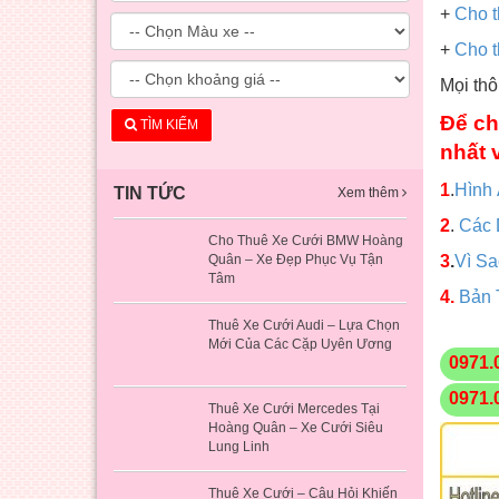
+
Cho t
+
Cho t
Mọi thô
Để ch
TÌM KIẾM
nhất 
1
.
Hình
TIN TỨC
Xem thêm
2
.
Các 
Cho Thuê Xe Cưới BMW Hoàng
Quân – Xe Đẹp Phục Vụ Tận
3
.
Vì S
Tâm
4.
Bản 
Thuê Xe Cưới Audi – Lựa Chọn
Mới Của Các Cặp Uyên Ương
0971.
0971.
Thuê Xe Cưới Mercedes Tại
Hoàng Quân – Xe Cưới Siêu
Lung Linh
Thuê Xe Cưới – Câu Hỏi Khiến