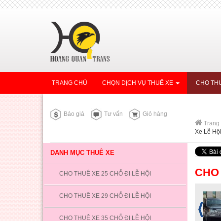
TRANG CHỦ
CHỌN DỊCH VỤ THUÊ XE
CHO THU
Báo giá
Tư vấn
Giỏ hàng
Trang
Xe Lễ Hộ
DANH MỤC THUÊ XE
CHO 
CHO THUÊ XE 25 CHỖ ĐI LỄ HỘI
CHO THUÊ XE 29 CHỖ ĐI LỄ HỘI
CHO THUÊ XE 35 CHỖ ĐI LỄ HỘI