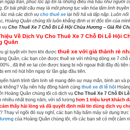
 ngập tràn, phúc lộc ập tới là những điều mà hầu như người c
g. Đi bái phật cầu may là một phong tục văn hóa tâm linh truyề
 lúc mà các dịch vụ
cho thuê xe
lại hối hả và tấp nập. Luôn nổi
, Hoàng Quân chúng tôi luôn khẳng định vị trí độc tôn của mình
h vụ
Cho Thuê Xe 7 Chỗ Đi Lễ Hội Chùa Hương – Giá Rẻ Ch
Thiệu Về Dịch Vụ Cho Thuê Xe 7 Chỗ Đi Lễ Hội 
g Quân
thuê xe với giá thành rẻ n
u gì tuyệt vời hơn khi được
ng Quân, các bạn còn được thuê xe với những dòng xe 7 chỗ ch
00% , đã thế xe lại còn được trang bị nội ngoại thất đầy đủ tiệ
bị em nó hút hồn ngay từ lần gặp đầu tiên.
yến hành trình tâm linh sẽ mang đến sự may mắn, bình an và ph
ải không? Vậy nên hãy đồng hành cùng
thuê xe đi lễ hội
Hoàng 
ởi Hoàng Quân chúng tôi có dịch vụ
Cho Thuê Xe 7 Chỗ Đi L
 nhiều nhất trong năm, với số lượng
hơn 1 triệu lượt khách 
cảm thấy hài lòng và đã quyết định mãi tin dùng dịch vụ c
? Thay vì ngồi đó suy nghĩ, các bạn hãy bấm máy sử dụng trực 
Hương
của Hoàng Quân chúng tôi, rồi các bạn sẽ có một cảm n