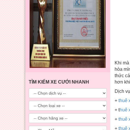
Khi mà 
hòa mìn
thức cá
TÌM KIẾM XE CƯỚI NHANH
hơn khi
Dịch v
+
thuê 
+ t
huê 
+
thuê 
+
thuê 