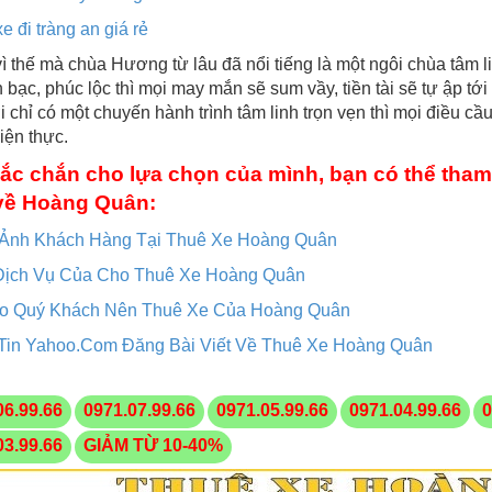
e đi tràng an giá rẻ
ì thế mà chùa Hương từ lâu đã nổi tiếng là một ngôi chùa tâm l
n bạc, phúc lộc thì mọi may mắn sẽ sum vầy, tiền tài sẽ tự ập 
ởi chỉ có một chuyến hành trình tâm linh trọn vẹn thì mọi điều 
iện thực.
ắc chắn cho lựa chọn của mình, bạn có thể tham
về Hoàng Quân:
 Ảnh Khách Hàng Tại Thuê Xe Hoàng Quân
Dịch Vụ Của Cho Thuê Xe Hoàng Quân
ao Quý Khách Nên Thuê Xe Của Hoàng Quân
Tin Yahoo.Com Đăng Bài Viết Về Thuê Xe Hoàng Quân
06.99.66
0971.07.99.66
0971.05.99.66
0971.04.99.66
0
03.99.66
GIẢM TỪ 10-40%