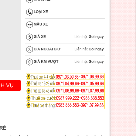
LOẠI XE
MẦU XE
Liên hệ:
Goi ngay
GIÁ XE
Liên hệ:
Goi ngay
GIÁ NGOÀI GIỜ
Liên hệ:
Goi ngay
GIÁ KM VƯỢT
CH VỤ
 RẺ