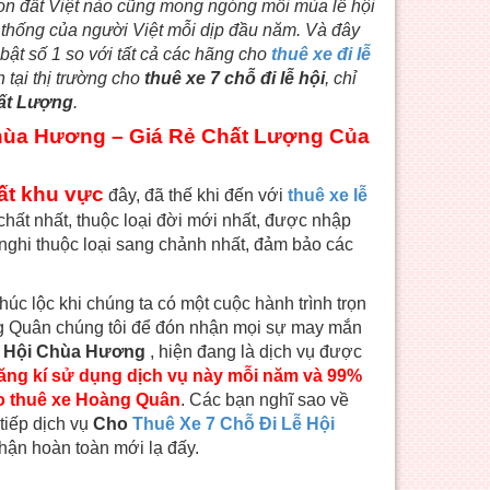
on đất Việt nào cũng mong ngóng mỗi mùa lễ hội
n thống của người Việt mỗi dịp đầu năm. Và đây
 bật số 1 so với tất cả các hãng cho
thuê xe đi lễ
 tại thị trường cho
thuê xe 7 chỗ đi lễ hội
, chỉ
ất Lượng
.
Chùa Hương – Giá Rẻ Chất Lượng Của
hất khu vực
đây, đã thế khi đến với
thuê xe lễ
ất nhất, thuộc loại đời mới nhất, được nhập
n nghi thuộc loại sang chảnh nhất, đảm bảo các
úc lộc khi chúng ta có một cuộc hành trình trọn
Quân chúng tôi để đón nhận mọi sự may mắn
ễ Hội Chùa Hương
, hiện đang là dịch vụ được
đăng kí sử dụng dịch vụ này mỗi năm và 99%
ho thuê xe Hoàng Quân
. Các bạn nghĩ sao về
tiếp dịch vụ
Cho
Thuê Xe 7 Chỗ Đi Lễ Hội
hận hoàn toàn mới lạ đấy.