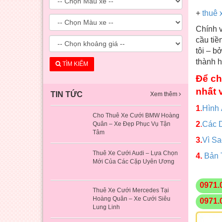
+
thuê x
Chính v
cầu tiề
tôi – b
thành h
TÌM KIẾM
Để ch
nhất 
TIN TỨC
Xem thêm
1
.
Hình
Cho Thuê Xe Cưới BMW Hoàng
2
.
Các 
Quân – Xe Đẹp Phục Vụ Tận
Tâm
3.
Vì S
Thuê Xe Cưới Audi – Lựa Chọn
4.
Bản 
Mới Của Các Cặp Uyên Ương
0971.
Thuê Xe Cưới Mercedes Tại
Hoàng Quân – Xe Cưới Siêu
0971.
Lung Linh