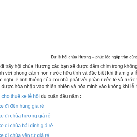
Dự lễ hội chùa Hương – phúc lộc ngập tràn cù
đi trẩy hội chùa Hương các bạn sẽ được đắm chìm trong không 
h với phong cảnh non nước hữu tình và đặc biệt khi tham gia
c nghi lễ linh thiêng của cõi nhà phật với phần rước lễ và rước
 được hòa nhập vào thiên nhiên và hòa mình vào không khí lễ h
ụ
cho thuê xe lễ hội
du xuân đầu năm :
xe đi đền hùng giá rẻ
xe đi chùa hương giá rẻ
xe đi chùa bái đính giá rẻ
xe đi chùa yên tử giá rẻ