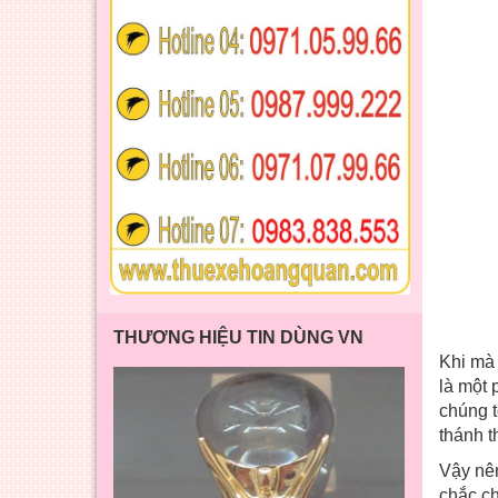
THƯƠNG HIỆU TIN DÙNG VN
Khi mà 
là một 
chúng t
thánh t
Vậy nê
chắc ch