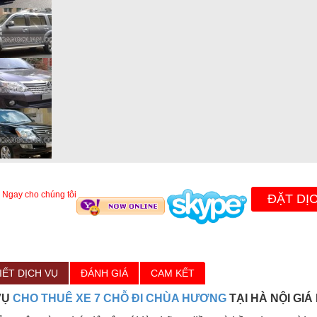
 Ngay cho chúng tôi
ĐẶT DỊ
IẾT DỊCH VỤ
ĐÁNH GIÁ
CAM KẾT
VỤ
CHO THUÊ XE 7 CHỖ ĐI CHÙA HƯƠNG
TẠI HÀ NỘI GIÁ