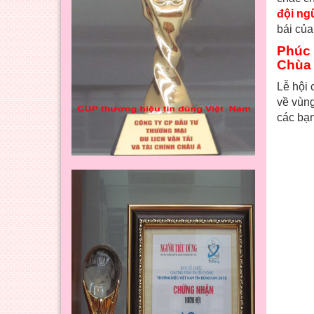
đội ngũ
bái của
Phúc 
Chùa
Lễ hội 
về vùng
các bạn