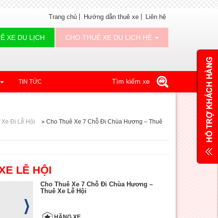
Trang chủ
Hướng dẫn thuê xe
Liên hệ
Ê XE DU LỊCH
CHO THUÊ XE DU LỊCH HÈ
Tìm kiếm xe
TIN TỨC
Xe Đi Lễ Hội
»
Cho Thuê Xe 7 Chỗ Đi Chùa Hương – Thuê
XE LỄ HỘI
Cho Thuê Xe 7 Chỗ Đi Chùa Hương –
Thuê Xe Lễ Hội
HÃNG XE