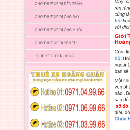
May mắn
CHO THUÊ XE ĐI ĐỀN TRẦN
rộn ràn
cũng là
CHO THUÊ XE ĐI ÔNG BẢY
hội
khác
với dịc
CHO THUÊ XE ĐI ÔNG MƯỜI
Giới 
Hoàn
CHO THUÊ XE ĐI YÊN TỬ
Còn điề
THUÊ XE ĐI ĐỀN HÙNG
hội
Hoà
ngoại 1
bạn sẽ 
Một chu
vẹn ph
nào . B
săn đón
số đó 
điều đó
Chùa 