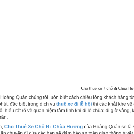
Cho thuê xe 7 chỗ đi Chùa H
Hoàng Quân chúng tôi luôn biết cách chiều lòng khách hàng t
phút, đặc biệt trong dịch vụ
thuê xe đi lễ hội
thì các khắt khe về
ôi hiểu rất rõ về quan niệm tâm linh khi đi lễ chùa: đi giờ vàng,
hần.
n,
Cho Thuê Xe Chỗ Đi Chùa Hương
của Hoàng Quân sẽ là sự
ắn chuyến đi của các bạn sẽ đảm bảo an toàn giao thông tuyệt 