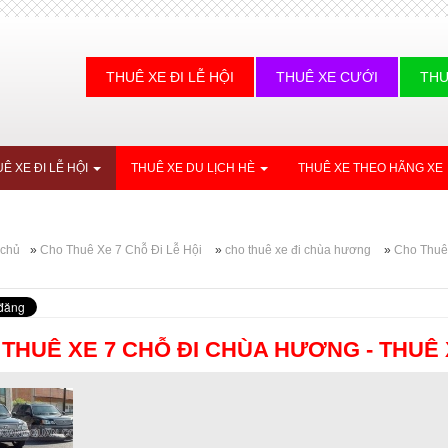
THUÊ XE ĐI LỄ HỘI
THUÊ XE CƯỚI
THU
Ê XE ĐI LỄ HỘI
THUÊ XE DU LỊCH HÈ
THUÊ XE THEO HÃNG XE
 chủ
»
Cho Thuê Xe 7 Chỗ Đi Lễ Hội
»
cho thuê xe đi chùa hương
»
Cho Thuê 
i
THUÊ XE 7 CHỖ ĐI CHÙA HƯƠNG - THUÊ 