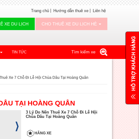
Trang chủ
Hướng dẫn thuê xe
Liên hệ
Ê XE DU LỊCH
CHO THUÊ XE DU LỊCH HÈ
Tìm kiếm xe
TIN TỨC
Thuê Xe 7 Chỗ Đi Lễ Hội Chùa Dâu Tại Hoàng Quân
A DÂU TẠI HOÀNG QUÂN
3 Lý Do Nên Thuê Xe 7 Chỗ Đi Lễ Hội
Chùa Dâu Tại Hoàng Quân
HÃNG XE