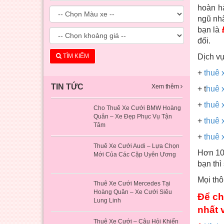
hoàn h
ngũ nh
bạn là
đối.
TÌM KIẾM
Dịch v
+
thuê 
TIN TỨC
Xem thêm
+ t
huê 
+
thuê 
Cho Thuê Xe Cưới BMW Hoàng
Quân – Xe Đẹp Phục Vụ Tận
+
thuê 
Tâm
+
thuê x
Thuê Xe Cưới Audi – Lựa Chọn
Hơn 10
Mới Của Các Cặp Uyên Ương
bạn thì
Mọi thô
Thuê Xe Cưới Mercedes Tại
Hoàng Quân – Xe Cưới Siêu
Để ch
Lung Linh
nhất 
Thuê Xe Cưới – Câu Hỏi Khiến