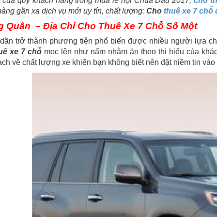
n của quý khách hàng trong mùa lễ hội Chùa Dâu 2017,
cho t
àng gần xa dịch vụ mới uy tín, chất lượng:
Cho
thuê xe 7 chỗ đ
 Quân – Địa Chỉ Cho Thuê Xe 7 Chỗ Số Một
dần trở thành phương tiện phổ biến được nhiều người lựa ch
uê xe 7 chỗ
mọc lên như nấm nhằm ăn theo thị hiếu của khá
ch về chất lượng xe khiến bạn không biết nên đặt niềm tin vào