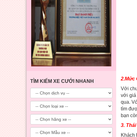
2.Mức 
TÌM KIẾM XE CƯỚI NHANH
Với ch
với giá
qua. Vớ
tìm đượ
bạn còn
3. Thá
Khách 