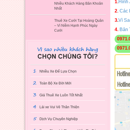
1
.
Hình
Nhiều Khách Hàng Băn Khoăn
Nhất
2
.
Các 
3
.
Vì S
Thuê Xe Cưới Tại Hoàng Quân
– Vì Niềm Hạnh Phúc Ngày
4.
Bản 
Cưới
0971.
0971.
1
Nhiều Xe Để Lựa Chọn
2
Toàn Bộ Xe Đời Mới
3
Giá Thuê Xe Luôn Tốt Nhất
4
Lái xe Vui Vẻ Thân Thiện
5
Dịch Vụ Chuyên Nghiệp