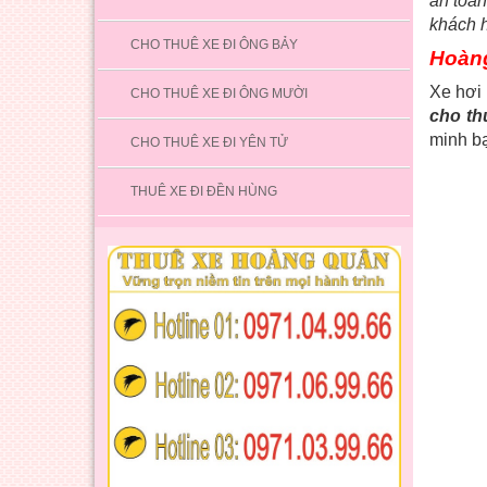
an toà
khách h
CHO THUÊ XE ĐI ÔNG BẢY
Hoàng
Xe hơi 
CHO THUÊ XE ĐI ÔNG MƯỜI
cho th
minh bạ
CHO THUÊ XE ĐI YÊN TỬ
THUÊ XE ĐI ĐỀN HÙNG