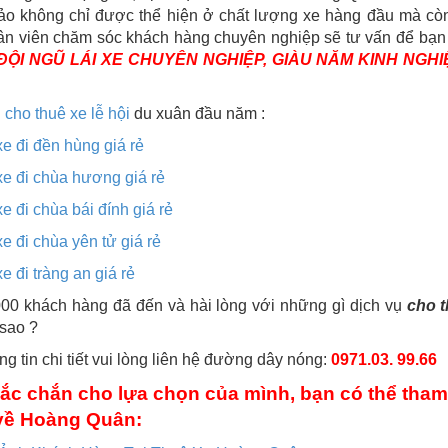
ảo không chỉ được thể hiện ở chất lượng xe hàng đầu mà còn 
ân viên chăm sóc khách hàng chuyên nghiệp sẽ tư vấn để bạn
ĐỘI NGŨ LÁI XE CHUYÊN NGHIỆP, GIÀU NĂM KINH NGH
ụ
cho thuê xe lễ hội
du xuân đầu năm :
xe đi đền hùng giá rẻ
xe đi chùa hương giá rẻ
xe đi chùa bái đính giá rẻ
xe đi chùa yên tử giá rẻ
e đi tràng an giá rẻ
00 khách hàng đã đến và hài lòng với những gì dịch vụ
cho t
 sao ?
ng tin chi tiết vui lòng liên hệ đường dây nóng:
0971.03. 99.66
ắc chắn cho lựa chọn của mình, bạn có thể tham
về Hoàng Quân: