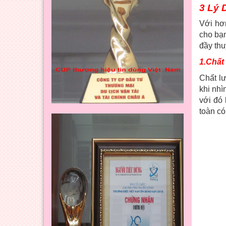
3 Lý 
Với hơ
cho bạ
đầy thu
1.Chất
Chất l
khi nhì
với đó 
toàn có