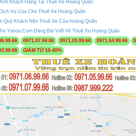
 Ảnh Khách Hàng Tại Thuê Xe Hoàng Quân
Dịch Vụ Của Cho Thuê Xe Hoàng Quân
ao Quý Khách Nên Thuê Xe Của Hoàng Quân
Tin Yahoo.Com Đăng Bài Viết Về Thuê Xe Hoàng Quân
06.99.66
0971.07.99.66
0971.05.99.66
0971.04.99.66
0
03.99.66
GIẢM TỪ 10-40%