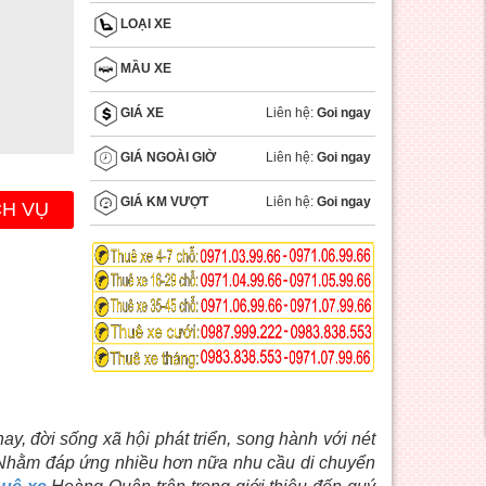
LOẠI XE
MẦU XE
Liên hệ:
Goi ngay
GIÁ XE
Liên hệ:
Goi ngay
GIÁ NGOÀI GIỜ
Liên hệ:
Goi ngay
GIÁ KM VƯỢT
CH VỤ
y, đời sống xã hội phát triển, song hành với nét
Nhằm đáp ứng nhiều hơn nữa nhu cầu di chuyển