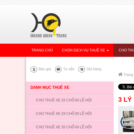
TRANG CHỦ
CHỌN DỊCH VỤ THUÊ XE
CHO THU
Báo giá
Tư vấn
Giỏ hàng
Trang
DANH MỤC THUÊ XE
3 LÝ
CHO THUÊ XE 25 CHỖ ĐI LỄ HỘI
CHO THUÊ XE 29 CHỖ ĐI LỄ HỘI
CHO THUÊ XE 35 CHỖ ĐI LỄ HỘI