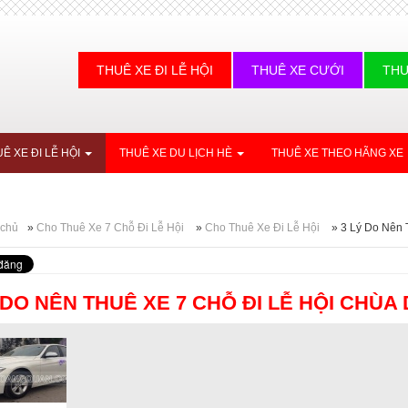
THUÊ XE ĐI LỄ HỘI
THUÊ XE CƯỚI
THU
Ê XE ĐI LỄ HỘI
THUÊ XE DU LỊCH HÈ
THUÊ XE THEO HÃNG XE
 chủ
»
Cho Thuê Xe 7 Chỗ Đi Lễ Hội
»
Cho Thuê Xe Đi Lễ Hội
»
3 Lý Do Nên 
 DO NÊN THUÊ XE 7 CHỖ ĐI LỄ HỘI CHÙ