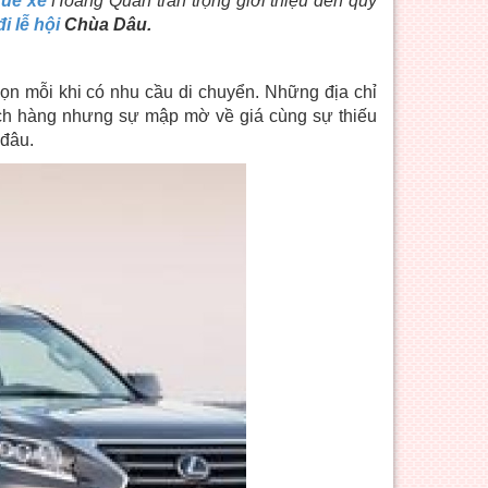
huê xe
Hoàng Quân trân trọng giới thiệu đến quý
i lễ hội
Chùa Dâu.
ọn mỗi khi có nhu cầu di chuyển. Những địa chỉ
ch hàng nhưng sự mập mờ về giá cùng sự thiếu
 đâu.