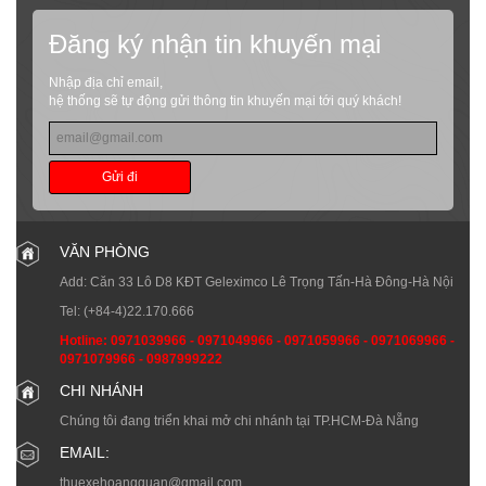
Đăng ký nhận tin khuyến mại
Nhập địa chỉ email,
hệ thống sẽ tự động gửi thông tin khuyến mại tới quý khách!
Gửi đi
VĂN PHÒNG
Add: Căn 33 Lô D8 KĐT Geleximco Lê Trọng Tấn-Hà Đông-Hà Nội
Tel:
(+84-4)22.170.666
Hotline:
0971039966
-
0971049966
-
0971059966
-
0971069966
-
0971079966
-
0987999222
CHI NHÁNH
Chúng tôi đang triển khai mở chi nhánh tại TP.HCM-Đà Nẵng
EMAIL:
thuexehoangquan@gmail.com