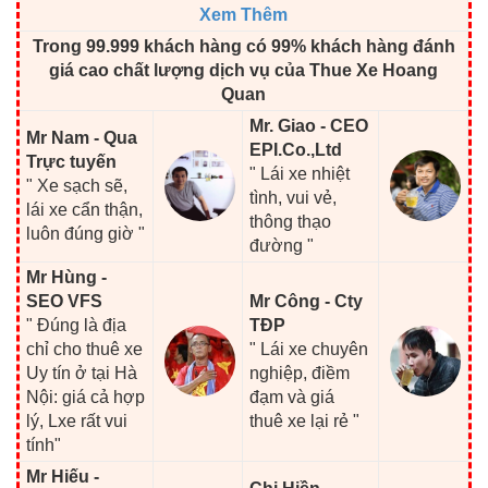
Xem Thêm
Trong 99.999 khách hàng có 99% khách hàng đánh
giá cao chất lượng dịch vụ của Thue Xe Hoang
Quan
Mr. Giao - CEO
Mr Nam - Qua
EPI.Co.,Ltd
Trực tuyến
" Lái xe nhiệt
" Xe sạch sẽ,
tình, vui vẻ,
lái xe cẩn thận,
thông thạo
luôn đúng giờ "
đường "
Mr Hùng -
SEO VFS
Mr Công - Cty
" Đúng là địa
TĐP
chỉ cho thuê xe
" Lái xe chuyên
Uy tín ở tại Hà
nghiệp, điềm
Nội: giá cả hợp
đạm và giá
lý, Lxe rất vui
thuê xe lại rẻ "
tính"
Mr Hiếu -