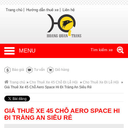
Trang chủ
Hướng dẫn thuê xe
Liên hệ
MENU
Tìm kiếm xe
Báo giá
Tư vấn
Giỏ hàng
Trang chủ
»
Cho Thuê Xe 45 Chỗ Đi Lễ Hội
»
Cho Thuê Xe Đi Lễ Hội
»
Giá Thuê Xe 45 Chỗ Aero Space Hi Đi Tràng An Siêu Rẻ
GIÁ THUÊ XE 45 CHỖ AERO SPACE HI
ĐI TRÀNG AN SIÊU RẺ