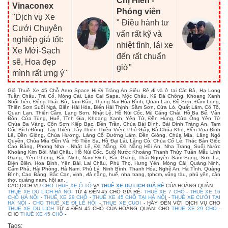
Chị Hiền -
Vinaconex
Phóng viên
"Dịch vụ Xe
" Điều hành tư
Cưới Chuyên
vấn rất kỹ và
nghiệp giá tốt:
nhiệt tình, lái xe
Xe Mới-Sạch
đến rất chuẩn
sẽ, Hoa đẹp
giờ"
mình rất ưng ý"
Giá Thuê Xe 45 Chỗ Aero Space Hi Đi Tràng An Siêu Rẻ đi và ở tại Cát Bà, Hạ Long
Tuần Châu, Trà Cổ, Móng Cái, Lào Cai Sapa, Mộc Châu, K9 Đá Chông, Khoang Xanh
Suối Tiên, Động Thác Bờ, Tam Đảo, Thung Nai Hòa Bình, Quan Lạn, Đồ Sơn, Đầm Long,
Thiên Sơn Suối Ngà, Biển Hải Hòa, Biển Hải Thịnh, Sầm Sơn, Cửa Lò, Quất Lâm, Cô Tô,
Quan Lạn, Thiên Cầm, Lạng Sơn, Nhật Lệ, Hồ Núi Cốc, Mù Căng Chải, Hồ Ba Bể, Vân
Đồn, Cửa Tùng, Huế, Tĩnh Gia, Khoang Xanh, Yên Tử, Đền Hùng, Cửa Ông Yên Tử
Chùa Ba Vàng, Côn Sơn Kiếp Bạc, Đền Trần, Chùa Bái Đính, Bái Đính Tràng An, Tam
Cốc Bích Động, Tây Thiên, Tây Thiên Thiền Viện, Phủ Giầy, Bà Chúa Kho, Đền Vua Đinh
Lê, Đền Gióng, Chùa Hương, Làng Cổ Đường Lâm, Đền Gióng, Chùa Mía, Lăng Ngô
Quyền, Chùa Mía Đền Và, Hồ Tiên Sa, Hồ Đại Lải, Lăng Cô, Chùa Cổ Lễ, Thác Bản Giốc
Cao Bằng, Phong Nha - Nhật Lệ, Đà Nẵng, Đà Nẵng Hội An, Nha Trang, Suối Nước
Khoáng Kim Bôi, Mai Châu, Hồ Núi Cốc, Suối Nước Khoáng Thanh Thủy, Tuần Mẫu Linh
Giang, Yên Phong, Bắc Ninh, Nam Định, Bắc Giang, Thái Nguyên Sam Sung, Sơn La,
Điện Biên, Hoa Binh, Yên Bái, Lai Châu, Phú Thọ, Hưng Yên, Móng Cái, Quảng Ninh,
Cẩm Phả, Hải Phòng, Hà Nam, Phủ Lý, Ninh Bình, Thanh Hóa, Nghệ An, Hà Tĩnh, Quảng
Bình, Cao Bằng, Bắc Cạn, vinh, đà nẵng, huế, nha trang, tphcm, vũng tàu, phú yên, cần
thơ, quảng nam, hội an.
CÁC DỊCH VỤ
CHO THUÊ XE Ô TÔ
VA
THUÊ XE DU LỊCH GIÁ RẺ
CỦA HOÀNG QUÂN:
THUÊ XE DU LỊCH HÀ NỘI
TỪ 4 ĐẾN 45 CHỖ GIÁ RẺ-
THUÊ XE 7 CHỖ
-
THUÊ XE 16
CHỖ HÀ NỘI
-
THUÊ XE 29 CHỖ
-
THUÊ XE 45 CHỖ TẠI HÀ NỘI
-
THUÊ XE CƯỚI TẠI
HÀ NỘI
-
CHO THUÊ XE ĐI LỄ HỘI
-
THUE XE CUOI
- HÃY ĐẾN VỚI DỊCH VỤ CHO
THUE XE DU LICH
TỪ 4 ĐẾN 45 CHỖ CỦA HOÀNG QUÂN: CHO
THUE XE 29 CHO
-
CHO
THUÊ XE 45 CHỖ
-
Tags: