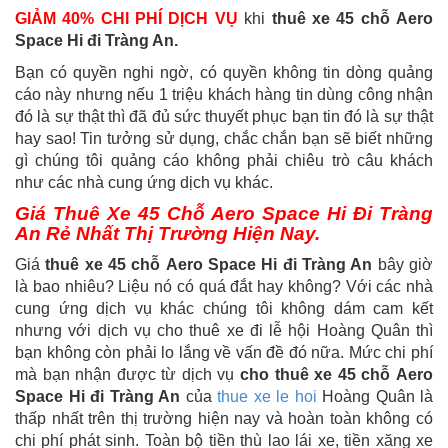
GIẢM 40% CHI PHÍ DỊCH VỤ
khi
thuê xe 45 chỗ Aero
Space Hi đi Tràng An.
Bạn có quyền nghi ngờ, có quyền không tin dòng quảng
cáo này nhưng nếu 1 triệu khách hàng tin dùng công nhận
đó là sự thật thì đã đủ sức thuyết phục bạn tin đó là sự thật
hay sao! Tin tưởng sử dụng, chắc chắn bạn sẽ biết những
gì chúng tôi quảng cáo không phải chiêu trò câu khách
như các nhà cung ứng dịch vụ khác.
Giá Thuê Xe 45 Chỗ Aero Space Hi Đi Tràng
An Rẻ Nhất Thị Trường Hiện Nay.
Giá
thuê xe 45 chỗ Aero Space Hi đi Tràng An
bây giờ
là bao nhiêu? Liệu nó có quá đắt hay không? Với các nhà
cung ứng dịch vụ khác chúng tôi không dám cam kết
nhưng với dịch vụ cho thuê xe đi lễ hội Hoàng Quân thì
bạn không còn phải lo lắng về vấn đề đó nữa. Mức chi phí
mà bạn nhận được từ dịch vụ
cho thuê xe 45 chỗ Aero
Space Hi đi Tràng An
của
thue xe le hoi
Hoàng Quân là
thấp nhất trên thị trường hiện nay và hoàn toàn không có
chi phí phát sinh. Toàn bộ tiền thù lao lái xe, tiền xăng xe