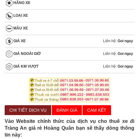
HÃNG XE
LOẠI XE
MẦU XE
Liên hệ:
Goi ngay
GIÁ XE
Liên hệ:
Goi ngay
GIÁ NGOÀI GIỜ
Liên hệ:
Goi ngay
GIÁ KM VƯỢT
CHI TIẾT DỊCH VỤ
ĐÁNH GIÁ
CAM KẾT
Vào Website chính thức của dịch vụ cho thuê xe đi
Tràng An giá rẻ Hoàng Quân bạn sẽ thấy dòng thông
tin này: