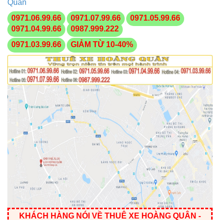
Quân
0971.06.99.66
0971.07.99.66
0971.05.99.66
0971.04.99.66
0987.999.222
0971.03.99.66
GIẢM TỪ 10-40%
KHÁCH HÀNG NÓI VỀ THUÊ XE HOÀNG QUÂN
-