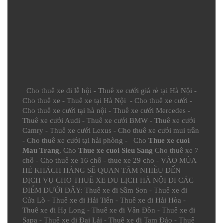
Cho thuê xe đi lễ hội
-
Thuê xe cưới giá rẻ tại Hà Nội
-
Cho thuê xe
-
Thuê xe tại Hà Nội
-
Cho thuê xe cưới
-
Cho thuê xe cưới tại hà nội
-
Thuê xe cưới Mercedes
-
Thuê xe cưới Audi
-
Thuê xe cưới BMW
-
Thuê xe cưới
Camry
-
Thuê xe cưới Lexus
-
Cho thuê xe cưới mui trần
-
Cho thuê xe cưới tại hải phòng
- Cho
Thue xe cuoi
Mau Trang
, Cho
Thue xe cuoi Sieu Sang
Cho thuê xe 7
chỗ
-
Cho thuê xe 16 chỗ
-
thue xe 29 cho
- VÀO MÙA
HÈ KHÁCH HÀNG SẼ QUAN TÂM NHIỀU ĐẾN
DỊCH VỤ CHO THUÊ XE DU LỊCH HÀ NỘI ĐI CÁC
ĐIỂM DƯỚI ĐÂY:
Thuê xe đi Sầm Sơn
-
Thuê xe đi
Cửa Lò
-
Thuê xe đi Hải Tiến
-
Thuê xe đi Hải Hòa
-
Thuê xe đi Hạ Long
-
Thuê xe đi Vân Đồn
-
Thuê xe đi
Sapa
-
Thuê xe đi Đại Lải
-
Thuê xe đi Tam Đảo
-
Thuê