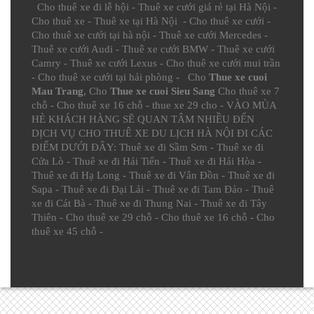
Cho thuê xe đi lễ hội
-
Thuê xe cưới giá rẻ tại Hà Nội
-
Cho thuê xe
-
Thuê xe tại Hà Nội
-
Cho thuê xe cưới
-
Cho thuê xe cưới tại hà nội
-
Thuê xe cưới Mercedes
-
Thuê xe cưới Audi
-
Thuê xe cưới BMW
-
Thuê xe cưới
Camry
-
Thuê xe cưới Lexus
-
Cho thuê xe cưới mui trần
-
Cho thuê xe cưới tại hải phòng
- Cho
Thue xe cuoi
Mau Trang
, Cho
Thue xe cuoi Sieu Sang
Cho thuê xe 7
chỗ
-
Cho thuê xe 16 chỗ
-
thue xe 29 cho
- VÀO MÙA
HÈ KHÁCH HÀNG SẼ QUAN TÂM NHIỀU ĐẾN
DỊCH VỤ CHO THUÊ XE DU LỊCH HÀ NỘI ĐI CÁC
ĐIỂM DƯỚI ĐÂY:
Thuê xe đi Sầm Sơn
-
Thuê xe đi
Cửa Lò
-
Thuê xe đi Hải Tiến
-
Thuê xe đi Hải Hòa
-
Thuê xe đi Hạ Long
-
Thuê xe đi Vân Đồn
-
Thuê xe đi
Sapa
-
Thuê xe đi Đại Lải
-
Thuê xe đi Tam Đảo
-
Thuê
xe đi Cát Bà
-
Thuê xe đi Thung Nai
-
Thuê xe đi Tây
Thiên
-
Cho thuê xe 29 chỗ
-
Cho thuê xe 16 chỗ
-
Cho
thuê xe 45 chỗ
-