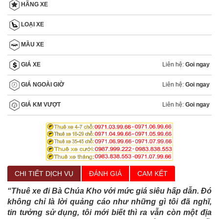
HÃNG XE
LOẠI XE
MẦU XE
Liên hệ:
Goi ngay
GIÁ XE
Liên hệ:
Goi ngay
GIÁ NGOÀI GIỜ
Liên hệ:
Goi ngay
GIÁ KM VƯỢT
CHI TIẾT DỊCH VỤ
ĐÁNH GIÁ
CAM KẾT
“Thuê xe đi Bà Chúa Kho với mức giá siêu hấp dẫn. Đó
không chỉ là lời quảng cáo như những gì tôi đã nghĩ,
tin tưởng sử dụng, tôi mới biết thì ra vẫn còn một địa