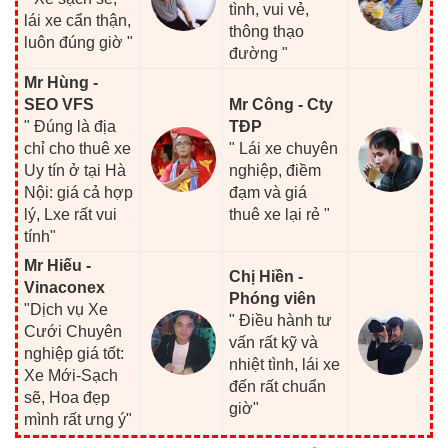
tình, vui vẻ,
lái xe cẩn thận,
thông thạo
luôn đúng giờ "
đường "
Mr Hùng -
SEO VFS
Mr Công - Cty
" Đúng là địa
TĐP
chỉ cho thuê xe
" Lái xe chuyên
Uy tín ở tại Hà
nghiệp, điềm
Nội: giá cả hợp
đạm và giá
lý, Lxe rất vui
thuê xe lại rẻ "
tính"
Mr Hiếu -
Chị Hiền -
Vinaconex
Phóng viên
"Dịch vụ Xe
" Điều hành tư
Cưới Chuyên
vấn rất kỹ và
nghiệp giá tốt:
nhiệt tình, lái xe
Xe Mới-Sạch
đến rất chuẩn
sẽ, Hoa đẹp
giờ"
mình rất ưng ý"