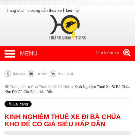
Trang chủ
Hướng dẫn thuê xe
Liên hệ
MENU
Tìm kiếm xe
Báo giá
Tư vấn
Giỏ hàng
Trang chủ
»
Cho Thuê Xe Đi Lễ Hội
»
Kinh Nghiệm Thuê Xe Đi Bà Chúa
Kho Để Có Giá Siêu Hấp Dẫn
KINH NGHIỆM THUÊ XE ĐI BÀ CHÚA
KHO ĐỂ CÓ GIÁ SIÊU HẤP DẪN