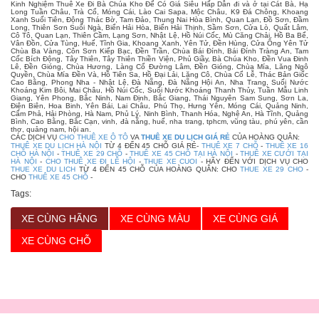
Kinh Nghiệm Thuê Xe Đi Bà Chúa Kho Để Có Giá Siêu Hấp Dẫn đi và ở tại Cát Bà, Hạ
Long Tuần Châu, Trà Cổ, Móng Cái, Lào Cai Sapa, Mộc Châu, K9 Đá Chông, Khoang
Xanh Suối Tiên, Động Thác Bờ, Tam Đảo, Thung Nai Hòa Bình, Quan Lạn, Đồ Sơn, Đầm
Long, Thiên Sơn Suối Ngà, Biển Hải Hòa, Biển Hải Thịnh, Sầm Sơn, Cửa Lò, Quất Lâm,
Cô Tô, Quan Lạn, Thiên Cầm, Lạng Sơn, Nhật Lệ, Hồ Núi Cốc, Mù Căng Chải, Hồ Ba Bể,
Vân Đồn, Cửa Tùng, Huế, Tĩnh Gia, Khoang Xanh, Yên Tử, Đền Hùng, Cửa Ông Yên Tử
Chùa Ba Vàng, Côn Sơn Kiếp Bạc, Đền Trần, Chùa Bái Đính, Bái Đính Tràng An, Tam
Cốc Bích Động, Tây Thiên, Tây Thiên Thiền Viện, Phủ Giầy, Bà Chúa Kho, Đền Vua Đinh
Lê, Đền Gióng, Chùa Hương, Làng Cổ Đường Lâm, Đền Gióng, Chùa Mía, Lăng Ngô
Quyền, Chùa Mía Đền Và, Hồ Tiên Sa, Hồ Đại Lải, Lăng Cô, Chùa Cổ Lễ, Thác Bản Giốc
Cao Bằng, Phong Nha - Nhật Lệ, Đà Nẵng, Đà Nẵng Hội An, Nha Trang, Suối Nước
Khoáng Kim Bôi, Mai Châu, Hồ Núi Cốc, Suối Nước Khoáng Thanh Thủy, Tuần Mẫu Linh
Giang, Yên Phong, Bắc Ninh, Nam Định, Bắc Giang, Thái Nguyên Sam Sung, Sơn La,
Điện Biên, Hoa Binh, Yên Bái, Lai Châu, Phú Thọ, Hưng Yên, Móng Cái, Quảng Ninh,
Cẩm Phả, Hải Phòng, Hà Nam, Phủ Lý, Ninh Bình, Thanh Hóa, Nghệ An, Hà Tĩnh, Quảng
Bình, Cao Bằng, Bắc Cạn, vinh, đà nẵng, huế, nha trang, tphcm, vũng tàu, phú yên, cần
thơ, quảng nam, hội an.
CÁC DỊCH VỤ
CHO THUÊ XE Ô TÔ
VA
THUÊ XE DU LỊCH GIÁ RẺ
CỦA HOÀNG QUÂN:
THUÊ XE DU LỊCH HÀ NỘI
TỪ 4 ĐẾN 45 CHỖ GIÁ RẺ-
THUÊ XE 7 CHỖ
-
THUÊ XE 16
CHỖ HÀ NỘI
-
THUÊ XE 29 CHỖ
-
THUÊ XE 45 CHỖ TẠI HÀ NỘI
-
THUÊ XE CƯỚI TẠI
HÀ NỘI
-
CHO THUÊ XE ĐI LỄ HỘI
-
THUE XE CUOI
- HÃY ĐẾN VỚI DỊCH VỤ CHO
THUE XE DU LICH
TỪ 4 ĐẾN 45 CHỖ CỦA HOÀNG QUÂN: CHO
THUE XE 29 CHO
-
CHO
THUÊ XE 45 CHỖ
-
Tags:
XE CÙNG HÃNG
XE CÙNG MÀU
XE CÙNG GIÁ
XE CÙNG CHỖ