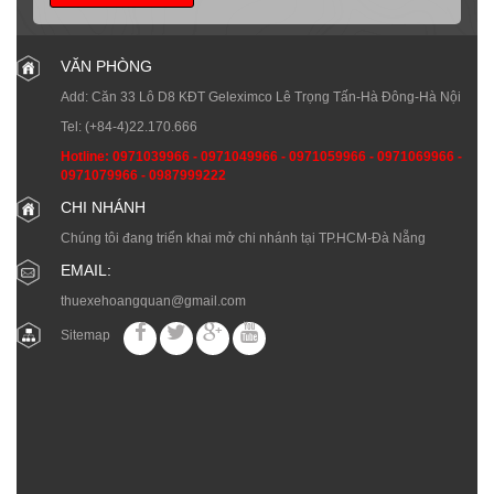
VĂN PHÒNG
Add: Căn 33 Lô D8 KĐT Geleximco Lê Trọng Tấn-Hà Đông-Hà Nội
Tel:
(+84-4)22.170.666
Hotline:
0971039966
-
0971049966
-
0971059966
-
0971069966
-
0971079966
-
0987999222
CHI NHÁNH
Chúng tôi đang triển khai mở chi nhánh tại TP.HCM-Đà Nẵng
EMAIL:
thuexehoangquan@gmail.com
Sitemap