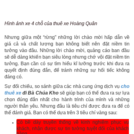
Hình ảnh xe 4 chỗ của thuê xe Hoàng Quân
Nhưng giữa một “rừng” những lời chào mời hấp dẫn về
giá cả và chất lượng bạn không biết nên đặt niềm tin
tưởng vào đâu. Những lời chào mời, quảng cáo ban đầu
sẽ dễ dàng khiến bạn siêu lòng nhưng chớ vội đặt niềm tin
tưởng. Bạn cần có sự tìm hiểu kĩ lưỡng trước khi đưa ra
quyết định đúng đắn, để tránh những sự hối tiếc không
đáng có.
Sự đối chiếu, so sánh giữa các nhà cung ứng dịch vụ
cho
thuê xe
đi Bà Chúa Kho
sẽ giúp bạn có thể đưa ra sự lựa
chọn đúng đắn nhất cho hành trình của mình và những
người thân yêu. Nhưng đâu là tiêu chí được đưa ra để có
thể đánh giá. Bạn có thể dựa trên 3 tiêu chí vàng sau:
Có bề dày truyền thống về kinh nghiệm phục vụ
khách, nhận được sự tin tưởng tuyệt đối của khách
hàng