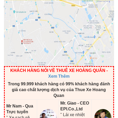
KHÁCH HÀNG NÓI VỀ THUÊ XE HOÀNG QUÂN
-
Xem Thêm
Trong 99.999 khách hàng có 99% khách hàng đánh
giá cao chất lượng dịch vụ của Thue Xe Hoang
Quan
Mr. Giao - CEO
Mr Nam - Qua
EPI.Co.,Ltd
Trực tuyến
" Lái xe nhiệt
" Xe sạch sẽ,