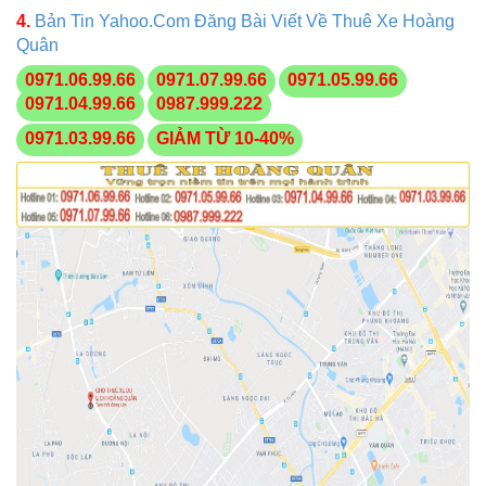
4.
Bản Tin Yahoo.Com Đăng Bài Viết Về Thuê Xe Hoàng
Quân
0971.06.99.66
0971.07.99.66
0971.05.99.66
0971.04.99.66
0987.999.222
0971.03.99.66
GIẢM TỪ 10-40%