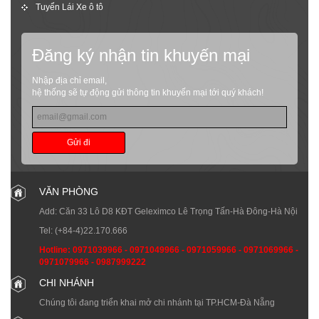
Tuyển Lái Xe ô tô
Đăng ký nhận tin khuyến mại
Nhập địa chỉ email,
hệ thống sẽ tự động gửi thông tin khuyến mại tới quý khách!
Gửi đi
VĂN PHÒNG
Add: Căn 33 Lô D8 KĐT Geleximco Lê Trọng Tấn-Hà Đông-Hà Nội
Tel:
(+84-4)22.170.666
Hotline:
0971039966
-
0971049966
-
0971059966
-
0971069966
-
0971079966
-
0987999222
CHI NHÁNH
Chúng tôi đang triển khai mở chi nhánh tại TP.HCM-Đà Nẵng