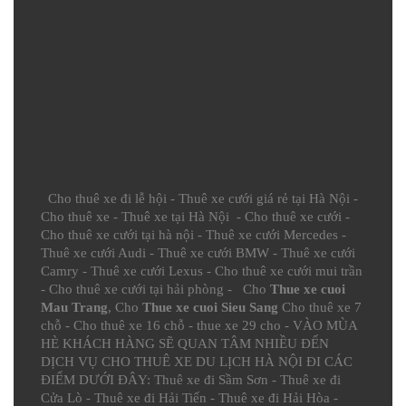
Cho thuê xe đi lễ hội
-
Thuê xe cưới giá rẻ tại Hà Nội
-
Cho thuê xe
-
Thuê xe tại Hà Nội
-
Cho thuê xe cưới
-
Cho thuê xe cưới tại hà nội
-
Thuê xe cưới Mercedes
-
Thuê xe cưới Audi
-
Thuê xe cưới BMW
-
Thuê xe cưới
Camry
-
Thuê xe cưới Lexus
-
Cho thuê xe cưới mui trần
-
Cho thuê xe cưới tại hải phòng
- Cho
Thue xe cuoi
Mau Trang
, Cho
Thue xe cuoi Sieu Sang
Cho thuê xe 7
chỗ
-
Cho thuê xe 16 chỗ
-
thue xe 29 cho
- VÀO MÙA
HÈ KHÁCH HÀNG SẼ QUAN TÂM NHIỀU ĐẾN
DỊCH VỤ CHO THUÊ XE DU LỊCH HÀ NỘI ĐI CÁC
ĐIỂM DƯỚI ĐÂY:
Thuê xe đi Sầm Sơn
-
Thuê xe đi
Cửa Lò
-
Thuê xe đi Hải Tiến
-
Thuê xe đi Hải Hòa
-