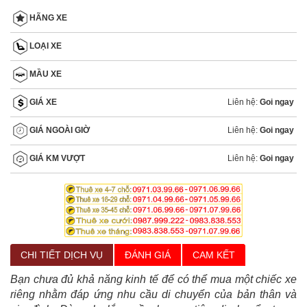
HÃNG XE
LOẠI XE
MẦU XE
Liên hệ:
Goi ngay
GIÁ XE
Liên hệ:
Goi ngay
GIÁ NGOÀI GIỜ
Liên hệ:
Goi ngay
GIÁ KM VƯỢT
CHI TIẾT DỊCH VỤ
ĐÁNH GIÁ
CAM KẾT
Bạn chưa đủ khả năng kinh tế để có thể mua một chiếc xe
riêng nhằm đáp ứng nhu cầu di chuyển của bản thân và