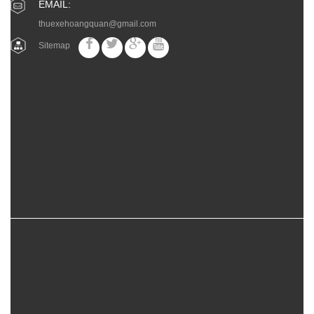
EMAIL:
thuexehoangquan@gmail.com
Sitemap