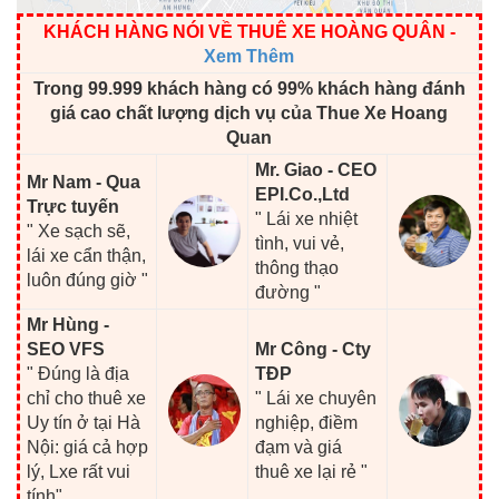
KHÁCH HÀNG NÓI VỀ THUÊ XE HOÀNG QUÂN
-
Xem Thêm
Trong 99.999 khách hàng có 99% khách hàng đánh
giá cao chất lượng dịch vụ của Thue Xe Hoang
Quan
Mr. Giao - CEO
Mr Nam - Qua
EPI.Co.,Ltd
Trực tuyến
" Lái xe nhiệt
" Xe sạch sẽ,
tình, vui vẻ,
lái xe cẩn thận,
thông thạo
luôn đúng giờ "
đường "
Mr Hùng -
SEO VFS
Mr Công - Cty
" Đúng là địa
TĐP
chỉ cho thuê xe
" Lái xe chuyên
Uy tín ở tại Hà
nghiệp, điềm
Nội: giá cả hợp
đạm và giá
lý, Lxe rất vui
thuê xe lại rẻ "
tính"