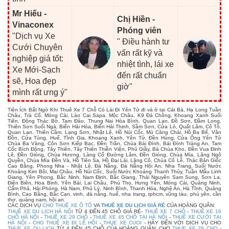
Mr Hiếu -
Chị Hiền -
Vinaconex
Phóng viên
"Dịch vụ Xe
" Điều hành tư
Cưới Chuyên
vấn rất kỹ và
nghiệp giá tốt:
nhiệt tình, lái xe
Xe Mới-Sạch
đến rất chuẩn
sẽ, Hoa đẹp
giờ"
mình rất ưng ý"
Tiện Ích Bất Ngờ Khi Thuê Xe 7 Chỗ Có Lái Đi Yên Tử đi và ở tại Cát Bà, Hạ Long Tuần
Châu, Trà Cổ, Móng Cái, Lào Cai Sapa, Mộc Châu, K9 Đá Chông, Khoang Xanh Suối
Tiên, Động Thác Bờ, Tam Đảo, Thung Nai Hòa Bình, Quan Lạn, Đồ Sơn, Đầm Long,
Thiên Sơn Suối Ngà, Biển Hải Hòa, Biển Hải Thịnh, Sầm Sơn, Cửa Lò, Quất Lâm, Cô Tô,
Quan Lạn, Thiên Cầm, Lạng Sơn, Nhật Lệ, Hồ Núi Cốc, Mù Căng Chải, Hồ Ba Bể, Vân
Đồn, Cửa Tùng, Huế, Tĩnh Gia, Khoang Xanh, Yên Tử, Đền Hùng, Cửa Ông Yên Tử
Chùa Ba Vàng, Côn Sơn Kiếp Bạc, Đền Trần, Chùa Bái Đính, Bái Đính Tràng An, Tam
Cốc Bích Động, Tây Thiên, Tây Thiên Thiền Viện, Phủ Giầy, Bà Chúa Kho, Đền Vua Đinh
Lê, Đền Gióng, Chùa Hương, Làng Cổ Đường Lâm, Đền Gióng, Chùa Mía, Lăng Ngô
Quyền, Chùa Mía Đền Và, Hồ Tiên Sa, Hồ Đại Lải, Lăng Cô, Chùa Cổ Lễ, Thác Bản Giốc
Cao Bằng, Phong Nha - Nhật Lệ, Đà Nẵng, Đà Nẵng Hội An, Nha Trang, Suối Nước
Khoáng Kim Bôi, Mai Châu, Hồ Núi Cốc, Suối Nước Khoáng Thanh Thủy, Tuần Mẫu Linh
Giang, Yên Phong, Bắc Ninh, Nam Định, Bắc Giang, Thái Nguyên Sam Sung, Sơn La,
Điện Biên, Hoa Binh, Yên Bái, Lai Châu, Phú Thọ, Hưng Yên, Móng Cái, Quảng Ninh,
Cẩm Phả, Hải Phòng, Hà Nam, Phủ Lý, Ninh Bình, Thanh Hóa, Nghệ An, Hà Tĩnh, Quảng
Bình, Cao Bằng, Bắc Cạn, vinh, đà nẵng, huế, nha trang, tphcm, vũng tàu, phú yên, cần
thơ, quảng nam, hội an.
CÁC DỊCH VỤ
CHO THUÊ XE Ô TÔ
VA
THUÊ XE DU LỊCH GIÁ RẺ
CỦA HOÀNG QUÂN:
THUÊ XE DU LỊCH HÀ NỘI
TỪ 4 ĐẾN 45 CHỖ GIÁ RẺ-
THUÊ XE 7 CHỖ
-
THUÊ XE 16
CHỖ HÀ NỘI
-
THUÊ XE 29 CHỖ
-
THUÊ XE 45 CHỖ TẠI HÀ NỘI
-
THUÊ XE CƯỚI TẠI
HÀ NỘI
-
CHO THUÊ XE ĐI LỄ HỘI
-
THUE XE CUOI
- HÃY ĐẾN VỚI DỊCH VỤ CHO
THUE XE DU LICH
TỪ 4 ĐẾN 45 CHỖ CỦA HOÀNG QUÂN: CHO
THUE XE 29 CHO
-