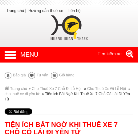
Trang chủ
Hướng dẫn thuê xe
Liên hệ
MENU
Tìm kiếm xe
Báo giá
Tư vấn
Giỏ hàng
Trang chủ
»
Cho Thuê Xe 7 Chỗ Đi Lễ Hội
»
Cho Thuê Xe Đi Lễ Hội
»
cho thuê xe đi yên tử
»
Tiện Ích Bất Ngờ Khi Thuê Xe 7 Chỗ Có Lái Đi Yên
Tử
TIỆN ÍCH BẤT NGỜ KHI THUÊ XE 7
CHỖ CÓ LÁI ĐI YÊN TỬ