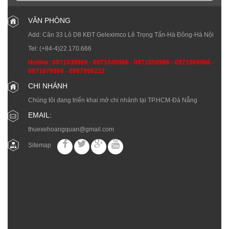
VĂN PHÒNG
Add: Căn 33 Lô D8 KĐT Geleximco Lê Trọng Tấn-Hà Đông-Hà Nội
Tel:
(+84-4)22.170.666
Hotline:
0971039966
-
0971049966
-
0971059966
-
0971069966
-
0971079966
-
0987999222
CHI NHÁNH
Chúng tôi đang triển khai mở chi nhánh tại TP.HCM-Đà Nẵng
EMAIL:
thuexehoangquan@gmail.com
Sitemap