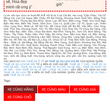
sẽ, Hoa đẹp
giờ"
mình rất ưng ý"
Lý do nên lựa chọn xe Audi R8 đi lễ hội đi và ở tại Cát Bà, Hạ Long Tuần Châu, Trà Cổ,
Móng Cái, Lào Cai Sapa, Mộc Châu, K9 Đá Chông, Khoang Xanh Suối Tiên, Động Thác
Bờ, Tam Đảo, Thung Nai Hòa Bình, Quan Lạn, Đồ Sơn, Đầm Long, Thiên Sơn Suối Ngà,
Biển Hải Hòa, Biển Hải Thịnh, Sầm Sơn, Cửa Lò, Quất Lâm, Cô Tô, Quan Lạn, Thiên
Cầm, Lạng Sơn, Nhật Lệ, Hồ Núi Cốc, Mù Căng Chải, Hồ Ba Bể, Vân Đồn, Cửa Tùng,
Huế, Tĩnh Gia, Khoang Xanh, Yên Tử, Đền Hùng, Cửa Ông Yên Tử Chùa Ba Vàng, Côn
Sơn Kiếp Bạc, Đền Trần, Chùa Bái Đính, Bái Đính Tràng An, Tam Cốc Bích Động, Tây
Thiên, Tây Thiên Thiền Viện, Phủ Giầy, Bà Chúa Kho, Đền Vua Đinh Lê, Đền Gióng,
Chùa Hương, Làng Cổ Đường Lâm, Đền Gióng, Chùa Mía, Lăng Ngô Quyền, Chùa Mía
Đền Và, Hồ Tiên Sa, Hồ Đại Lải, Lăng Cô, Chùa Cổ Lễ, Thác Bản Giốc Cao Bằng, Phong
Nha - Nhật Lệ, Đà Nẵng, Đà Nẵng Hội An, Nha Trang, Suối Nước Khoáng Kim Bôi, Mai
Châu, Hồ Núi Cốc, Suối Nước Khoáng Thanh Thủy, Tuần Mẫu Linh Giang, Yên Phong,
Bắc Ninh, Nam Định, Bắc Giang, Thái Nguyên Sam Sung, Sơn La, Điện Biên, Hoa Binh,
Yên Bái, Lai Châu, Phú Thọ, Hưng Yên, Móng Cái, Quảng Ninh, Cẩm Phả, Hải Phòng,
Hà Nam, Phủ Lý, Ninh Bình, Thanh Hóa, Nghệ An, Hà Tĩnh, Quảng Bình, Cao Bằng, Bắc
Cạn, vinh, đà nẵng, huế, nha trang, tphcm, vũng tàu, phú yên, cần thơ, quảng nam, hội
an.
CÁC DỊCH VỤ
CHO THUÊ XE Ô TÔ
VA
THUÊ XE DU LỊCH GIÁ RẺ
CỦA HOÀNG QUÂN:
THUÊ XE DU LỊCH HÀ NỘI
TỪ 4 ĐẾN 45 CHỖ GIÁ RẺ-
THUÊ XE 7 CHỖ
-
THUÊ XE 16
CHỖ HÀ NỘI
-
THUÊ XE 29 CHỖ
-
THUÊ XE 45 CHỖ TẠI HÀ NỘI
-
THUÊ XE CƯỚI TẠI
HÀ NỘI
-
CHO THUÊ XE ĐI LỄ HỘI
-
THUE XE CUOI
- HÃY ĐẾN VỚI DỊCH VỤ CHO
THUE XE DU LICH
TỪ 4 ĐẾN 45 CHỖ CỦA HOÀNG QUÂN: CHO
THUE XE 29 CHO
-
CHO
THUÊ XE 45 CHỖ
-
Tags:
XE CÙNG HÃNG
XE CÙNG MÀU
XE CÙNG GIÁ
XE CÙNG CHỖ