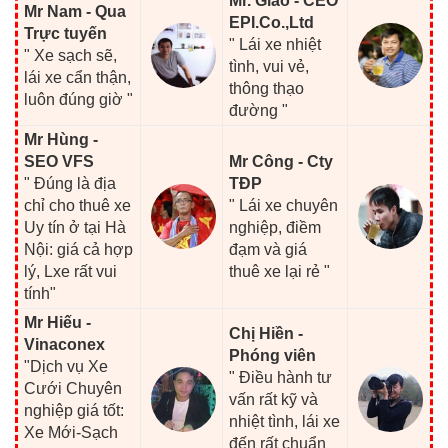
Mr. Giao - CEO
Mr Nam - Qua
EPI.Co.,Ltd
Trực tuyến
" Lái xe nhiệt
" Xe sạch sẽ,
tình, vui vẻ,
lái xe cẩn thận,
thông thạo
luôn đúng giờ "
đường "
Mr Hùng -
SEO VFS
Mr Công - Cty
" Đúng là địa
TĐP
chỉ cho thuê xe
" Lái xe chuyên
Uy tín ở tại Hà
nghiệp, điềm
Nội: giá cả hợp
đạm và giá
lý, Lxe rất vui
thuê xe lại rẻ "
tính"
Mr Hiếu -
Chị Hiền -
Vinaconex
Phóng viên
"Dịch vụ Xe
" Điều hành tư
Cưới Chuyên
vấn rất kỹ và
nghiệp giá tốt:
nhiệt tình, lái xe
Xe Mới-Sạch
đến rất chuẩn