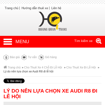
Trang chủ
Hướng dẫn thuê xe
Liên hệ
MENU
Tìm kiếm xe
Báo giá
Tư vấn
Giỏ hàng
Trang chủ
»
Cho Thuê Xe 4 Chỗ Đi Lễ Hội
»
Cho Thuê Xe Đi Lễ Hội
»
Lý do nên lựa chọn xe Audi R8 đi lễ hội
LÝ DO NÊN LỰA CHỌN XE AUDI R8 ĐI
LỄ HỘI