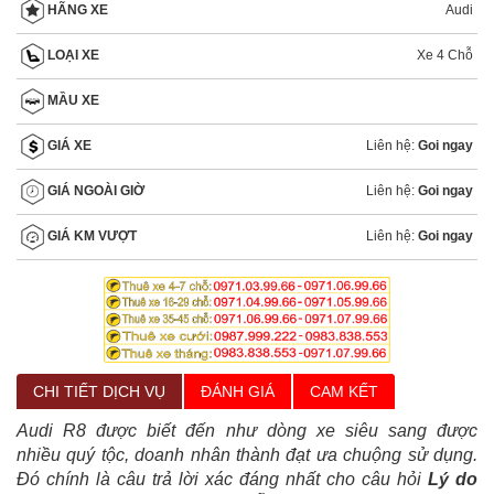
Audi
HÃNG XE
Xe 4 Chỗ
LOẠI XE
MẦU XE
Liên hệ:
Goi ngay
GIÁ XE
Liên hệ:
Goi ngay
GIÁ NGOÀI GIỜ
Liên hệ:
Goi ngay
GIÁ KM VƯỢT
CHI TIẾT DỊCH VỤ
ĐÁNH GIÁ
CAM KẾT
Audi R8 được biết đến như dòng xe siêu sang được
nhiều quý tộc, doanh nhân thành đạt ưa chuộng sử dụng.
Đó chính là câu trả lời xác đáng nhất cho câu hỏi
Lý do