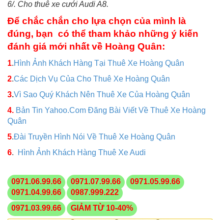
6/. Cho thuê xe cưới Audi A8.
Để chắc chắn cho lựa chọn của mình là
đúng, bạn có thể tham khảo những ý kiến
đánh giá mới nhất về Hoàng Quân:
1
.
Hình Ảnh Khách Hàng Tại Thuê Xe Hoàng Quân
2
.
Các Dịch Vụ Của Cho Thuê Xe Hoàng Quân
3
.
Vì Sao Quý Khách Nên Thuê Xe Của Hoàng Quân
4.
Bản Tin Yahoo.Com Đăng Bài Viết Về Thuê Xe Hoàng
Quân
5
.
Đài Truyền Hình Nói Về Thuê Xe Hoàng Quân
6
.
Hình Ảnh Khách Hàng Thuê Xe Audi
0971.06.99.66
0971.07.99.66
0971.05.99.66
0971.04.99.66
0987.999.222
0971.03.99.66
GIẢM TỪ 10-40%