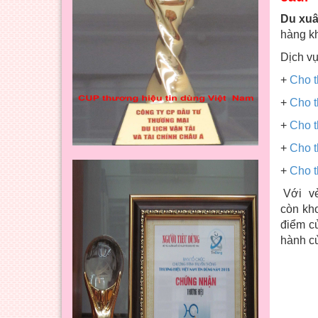
Du xuâ
hàng kh
Dịch v
+
Cho t
+
Cho t
+
Cho t
+
Cho t
+
Cho t
Với vẻ 
còn kh
điểm c
hành củ