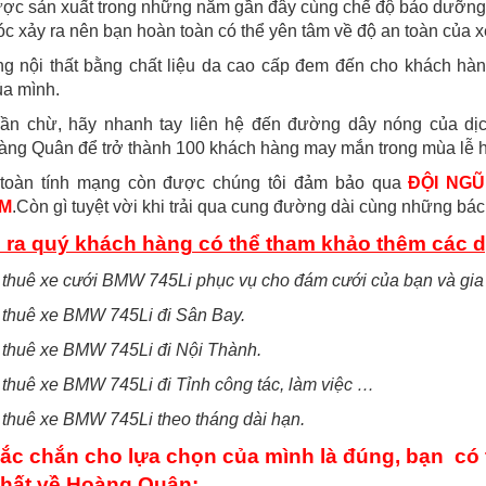
ợc sản xuất trong những năm gần đây cùng chế độ bảo dưỡng đ
c xảy ra nên bạn hoàn toàn có thể yên tâm về độ an toàn của xe
ng nội thất bằng chất liệu da cao cấp đem đến cho khách hà
ủa mình.
ần chừ, hãy nhanh tay liên hệ đến đường dây nóng của dị
àng Quân để trở thành 100 khách hàng may mắn trong mùa lễ 
toàn tính mạng còn được chúng tôi đảm bảo qua
ĐỘI NGŨ
M
.Còn gì tuyệt vời khi trải qua cung đường dài cùng những bác tà
 ra quý khách hàng có thể tham khảo thêm các 
 thuê xe cưới BMW 745Li phục vụ cho đám cưới của bạn và gia
 thuê xe BMW 745Li đi Sân Bay.
 thuê xe BMW 745Li đi Nội Thành.
 thuê xe BMW 745Li đi Tỉnh công tác, làm việc …
 thuê xe BMW 745Li theo tháng dài hạn.
ắc chắn cho lựa chọn của mình là đúng, bạn có 
hất về Hoàng Quân: