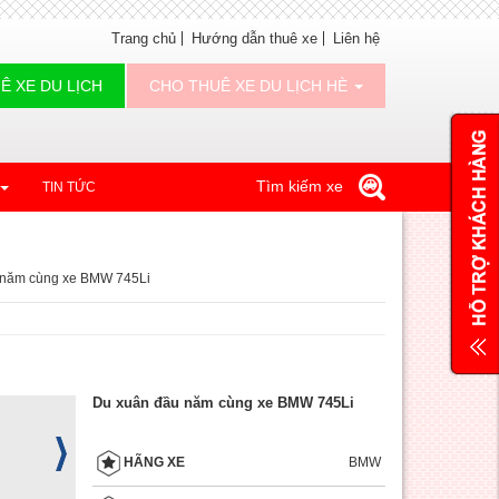
Trang chủ
Hướng dẫn thuê xe
Liên hệ
Ê XE DU LỊCH
CHO THUÊ XE DU LỊCH HÈ
Tìm kiếm xe
TIN TỨC
 năm cùng xe BMW 745Li
Du xuân đầu năm cùng xe BMW 745Li
BMW
HÃNG XE