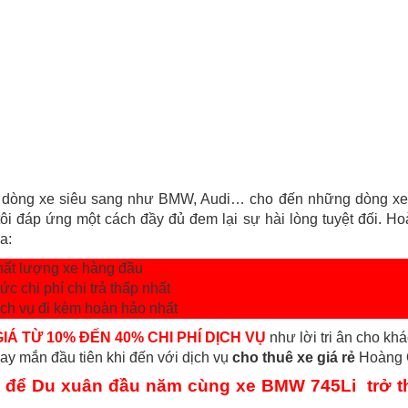
dòng xe siêu sang như BMW, Audi… cho đến những dòng xe b
tôi đáp ứng một cách đầy đủ đem lại sự hài lòng tuyệt đối. 
a:
hất lượng xe hàng đầu
ức chi phí chi trả thấp nhất
ịch vụ đi kèm hoàn hảo nhất
IÁ TỪ 10% ĐẾN 40% CHI PHÍ DỊCH VỤ
như lời tri ân cho kh
y mắn đầu tiên khi đến với dịch vụ
cho thuê xe giá rẻ
Hoàng 
 để Du xuân đầu năm cùng xe BMW 745Li trở th