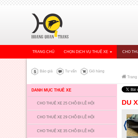
TRANG CHỦ
CHỌN DỊCH VỤ THUÊ XE
CHO THU
Báo giá
Tư vấn
Giỏ hàng
Trang
DANH MỤC THUÊ XE
DU X
CHO THUÊ XE 25 CHỖ ĐI LỄ HỘI
CHO THUÊ XE 29 CHỖ ĐI LỄ HỘI
CHO THUÊ XE 35 CHỖ ĐI LỄ HỘI