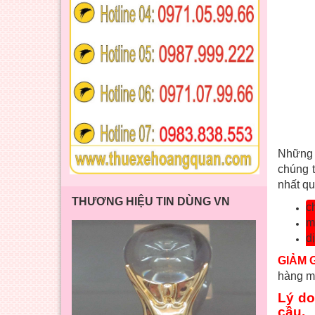
Những 
chúng 
nhất qu
THƯƠNG HIỆU TIN DÙNG VN
c
m
d
GIẢM G
hàng ma
Lý do
cầu.