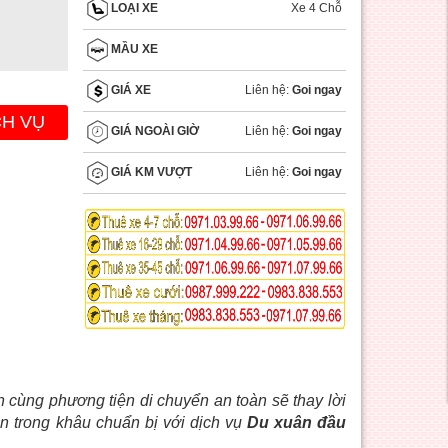
Xe 4 Chỗ
LOẠI XE
MẦU XE
Liên hệ:
Goi ngay
GIÁ XE
CH VỤ
Liên hệ:
Goi ngay
GIÁ NGOÀI GIỜ
Liên hệ:
Goi ngay
GIÁ KM VƯỢT
cùng phương tiện di chuyển an toàn sẽ thay lời
 trong khâu chuẩn bị với dịch vụ
Du xuân đầu