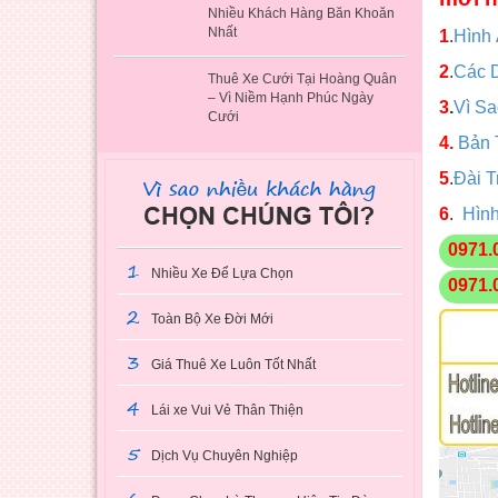
Nhiều Khách Hàng Băn Khoăn
Nhất
1
.
Hình
2
.
Các 
Thuê Xe Cưới Tại Hoàng Quân
– Vì Niềm Hạnh Phúc Ngày
3
.
Vì S
Cưới
4.
Bản 
5
.
Đài T
6
.
Hình
0971.
1
Nhiều Xe Để Lựa Chọn
0971.
2
Toàn Bộ Xe Đời Mới
3
Giá Thuê Xe Luôn Tốt Nhất
4
Lái xe Vui Vẻ Thân Thiện
5
Dịch Vụ Chuyên Nghiệp