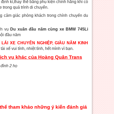
ịnh kì,thay thế bằng phụ kiện chính hãng khi có
 trong quá trình di chuyển.
ng cảm giác phòng khách trong chính chuyến du
ch vụ
Du xuân đầu năm cùng xe BMW 745Li
hội đầu năm
 LÁI XE CHUYÊN NGHIỆP, GIÀU NĂM KINH
i xế vui tính, nhiệt tình, hết mình vì bạn.
dịch vụ khác của Hoàng Quân Trans
 đình 2 họ
thể tham khảo những ý kiến đánh giá