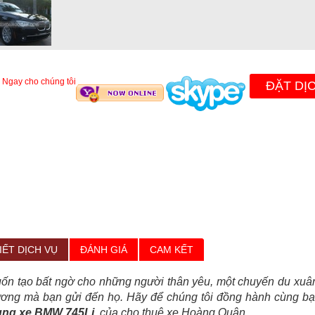
 Ngay cho chúng tôi
ĐẶT DỊ
IẾT DỊCH VỤ
ĐÁNH GIÁ
CAM KẾT
n tạo bất ngờ cho những người thân yêu, một chuyến du xuân 
ương mà bạn gửi đến họ. Hãy để chúng tôi đồng hành cùng bạn
ng xe BMW 745Li
của cho thuê xe Hoàng Quân