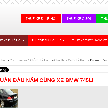
THUÊ XE ĐI LỄ HỘI
THUÊ XE CƯỚI
THU
Ê XE ĐI LỄ HỘI
THUÊ XE DU LỊCH HÈ
THUÊ XE THEO HÃNG XE
 chủ
»
Cho Thuê Xe 4 Chỗ Đi Lễ Hội
»
Cho Thuê Xe Đi Lễ Hội
»
Du xuân đầu
UÂN ĐẦU NĂM CÙNG XE BMW 745LI