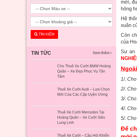
mới, đư
hỏng hó
Hệ thố
xuân c
TÌM KIẾM
Còn ch
của Ho
Sự an 
TIN TỨC
Xem thêm
NGHIỆ
Cho Thuê Xe Cưới BMW Hoàng
Ngoài
Quân – Xe Đẹp Phục Vụ Tận
Tâm
1/. Cho
2/. Cho
Thuê Xe Cưới Audi – Lựa Chọn
Mới Của Các Cặp Uyên Ương
3/. Cho
4/. Cho
Thuê Xe Cưới Mercedes Tại
Hoàng Quân – Xe Cưới Siêu
5/. Cho
Lung Linh
Để ch
Thuê Xe Cưới – Câu Hỏi Khiến
mới n