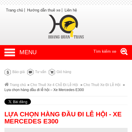
Trang chủ
Hướng dẫn thuê xe
Liên hệ
MENU
Tìm kiếm xe
Báo giá
Tư vấn
Giỏ hàng
Trang chủ
»
Cho Thuê Xe 4 Chỗ Đi Lễ Hội
»
Cho Thuê Xe Đi Lễ Hội
»
Lựa chọn hàng đầu đi lễ hội – Xe Mercedes E300
LỰA CHỌN HÀNG ĐẦU ĐI LỄ HỘI - XE
MERCEDES E300