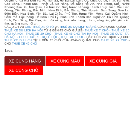
Quyền, Chùa Mía Đền Và, Hồ Tiên Sa, Hồ Đại Lải, Lăng Cô, Chùa Cổ Lễ, Thác Bản Giốc
Cao Bằng, Phong Nha - Nhật Lệ, Đà Nẵng, Đà Nẵng Hội An, Nha Trang, Suối Nước
Khoáng Kim Bôi, Mai Châu, Hồ Núi Cốc, Suối Nước Khoáng Thanh Thủy, Tuần Mẫu Linh
Giang, Yên Phong, Bắc Ninh, Nam Định, Bắc Giang, Thái Nguyên Sam Sung, Sơn La,
Điện Biên, Hoa Binh, Yên Bái, Lai Châu, Phú Thọ, Hưng Yên, Móng Cái, Quảng Ninh,
Cẩm Phả, Hải Phòng, Hà Nam, Phủ Lý, Ninh Bình, Thanh Hóa, Nghệ An, Hà Tĩnh, Quảng
Bình, Cao Bằng, Bắc Cạn, vinh, đà nẵng, huế, nha trang, tphcm, vũng tàu, phú yên, cần
thơ, quảng nam, hội an.
CÁC DỊCH VỤ
CHO THUÊ XE Ô TÔ
VA
THUÊ XE DU LỊCH GIÁ RẺ
CỦA HOÀNG QUÂN:
THUÊ XE DU LỊCH HÀ NỘI
TỪ 4 ĐẾN 45 CHỖ GIÁ RẺ-
THUÊ XE 7 CHỖ
-
THUÊ XE 16
CHỖ HÀ NỘI
-
THUÊ XE 29 CHỖ
-
THUÊ XE 45 CHỖ TẠI HÀ NỘI
-
THUÊ XE CƯỚI TẠI
HÀ NỘI
-
CHO THUÊ XE ĐI LỄ HỘI
-
THUE XE CUOI
- HÃY ĐẾN VỚI DỊCH VỤ CHO
THUE XE DU LICH
TỪ 4 ĐẾN 45 CHỖ CỦA HOÀNG QUÂN: CHO
THUE XE 29 CHO
-
CHO
THUÊ XE 45 CHỖ
-
Tags:
XE CÙNG HÃNG
XE CÙNG MÀU
XE CÙNG GIÁ
XE CÙNG CHỖ