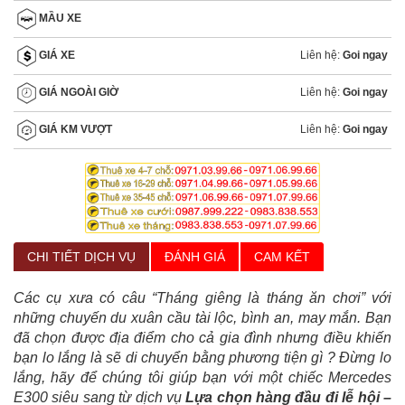
MẦU XE
Liên hệ:
Goi ngay
GIÁ XE
Liên hệ:
Goi ngay
GIÁ NGOÀI GIỜ
Liên hệ:
Goi ngay
GIÁ KM VƯỢT
CHI TIẾT DỊCH VỤ
ĐÁNH GIÁ
CAM KẾT
Các cụ xưa có câu “Tháng giêng là tháng ăn chơi” với
những chuyến du xuân cầu tài lộc, bình an, may mắn. Bạn
đã chọn được địa điểm cho cả gia đình nhưng điều khiến
bạn lo lắng là sẽ di chuyển bằng phương tiện gì ? Đừng lo
lắng, hãy để chúng tôi giúp bạn với một chiếc Mercedes
E300 siêu sang từ dịch vụ
Lựa chọn hàng đầu đi lễ hội –