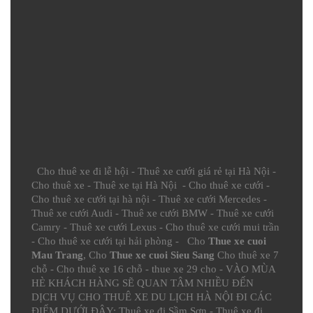
Cho thuê xe đi lễ hội
-
Thuê xe cưới giá rẻ tại Hà Nội
-
Cho thuê xe
-
Thuê xe tại Hà Nội
-
Cho thuê xe cưới
-
Cho thuê xe cưới tại hà nội
-
Thuê xe cưới Mercedes
-
Thuê xe cưới Audi
-
Thuê xe cưới BMW
-
Thuê xe cưới
Camry
-
Thuê xe cưới Lexus
-
Cho thuê xe cưới mui trần
-
Cho thuê xe cưới tại hải phòng
- Cho
Thue xe cuoi
Mau Trang
, Cho
Thue xe cuoi Sieu Sang
Cho thuê xe 7
chỗ
-
Cho thuê xe 16 chỗ
-
thue xe 29 cho
- VÀO MÙA
HÈ KHÁCH HÀNG SẼ QUAN TÂM NHIỀU ĐẾN
DỊCH VỤ CHO THUÊ XE DU LỊCH HÀ NỘI ĐI CÁC
ĐIỂM DƯỚI ĐÂY:
Thuê xe đi Sầm Sơn
-
Thuê xe đi