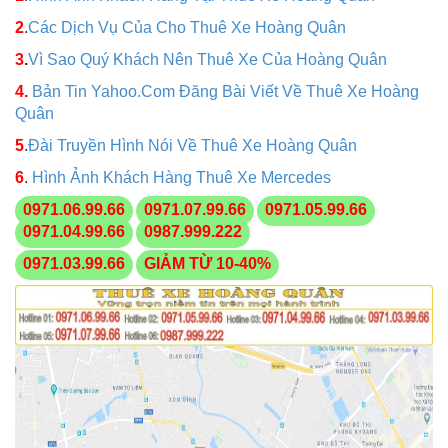
2
.
Các Dịch Vụ Của Cho Thuê Xe Hoàng Quân
3
.
Vì Sao Quý Khách Nên Thuê Xe Của Hoàng Quân
4.
Bản Tin Yahoo.Com Đăng Bài Viết Về Thuê Xe Hoàng
Quân
5
.
Đài Truyền Hình Nói Về Thuê Xe Hoàng Quân
6
.
Hình Ảnh Khách Hàng Thuê Xe Mercedes
0971.06.99.66
0971.07.99.66
0971.05.99.66
0971.04.99.66
0987.999.222
0971.03.99.66
GIẢM TỪ 10-40%