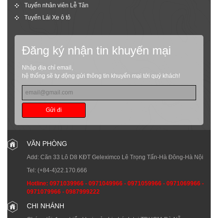
Tuyển nhân viên Lễ Tân
Tuyển Lái Xe ô tô
Đăng ký nhận tin khuyến mại
Nhập địa chỉ email,
hệ thống sẽ tự động gửi thông tin khuyến mại tới quý khách!
Gửi đi
VĂN PHÒNG
Add: Căn 33 Lô D8 KĐT Geleximco Lê Trọng Tấn-Hà Đông-Hà Nội
Tel:
(+84-4)22.170.666
Hotline:
0971039966
-
0971049966
-
0971059966
-
0971069966
-
0971079966
-
0987999222
CHI NHÁNH