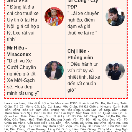
SEO VFS
Mr Công - Cty
" Đúng là địa
TĐP
chỉ cho thuê xe
" Lái xe chuyên
Uy tín ở tại Hà
nghiệp, điềm
Nội: giá cả hợp
đạm và giá
lý, Lxe rất vui
thuê xe lại rẻ "
tính"
Mr Hiếu -
Chị Hiền -
Vinaconex
Phóng viên
"Dịch vụ Xe
" Điều hành tư
Cưới Chuyên
vấn rất kỹ và
nghiệp giá tốt:
nhiệt tình, lái xe
Xe Mới-Sạch
đến rất chuẩn
sẽ, Hoa đẹp
giờ"
mình rất ưng ý"
Lựa chọn hàng đầu đi lễ hội – Xe Mercedes E300 đi và ở tại Cát Bà, Hạ Long Tuần
Châu, Trà Cổ, Móng Cái, Lào Cai Sapa, Mộc Châu, K9 Đá Chông, Khoang Xanh Suối
Tiên, Động Thác Bờ, Tam Đảo, Thung Nai Hòa Bình, Quan Lạn, Đồ Sơn, Đầm Long,
Thiên Sơn Suối Ngà, Biển Hải Hòa, Biển Hải Thịnh, Sầm Sơn, Cửa Lò, Quất Lâm, Cô Tô,
Quan Lạn, Thiên Cầm, Lạng Sơn, Nhật Lệ, Hồ Núi Cốc, Mù Căng Chải, Hồ Ba Bể, Vân
Đồn, Cửa Tùng, Huế, Tĩnh Gia, Khoang Xanh, Yên Tử, Đền Hùng, Cửa Ông Yên Tử
Chùa Ba Vàng, Côn Sơn Kiếp Bạc, Đền Trần, Chùa Bái Đính, Bái Đính Tràng An, Tam
Cốc Bích Động, Tây Thiên, Tây Thiên Thiền Viện, Phủ Giầy, Bà Chúa Kho, Đền Vua Đinh
Lê, Đền Gióng, Chùa Hương, Làng Cổ Đường Lâm, Đền Gióng, Chùa Mía, Lăng Ngô