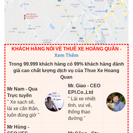
KHÁCH HÀNG NÓI VỀ THUÊ XE HOÀNG QUÂN
-
Xem Thêm
Trong 99.999 khách hàng có 99% khách hàng đánh
giá cao chất lượng dịch vụ của Thue Xe Hoang
Quan
Mr. Giao - CEO
Mr Nam - Qua
EPI.Co.,Ltd
Trực tuyến
" Lái xe nhiệt
" Xe sạch sẽ,
tình, vui vẻ,
lái xe cẩn thận,
thông thạo
luôn đúng giờ "
đường "
Mr Hùng -