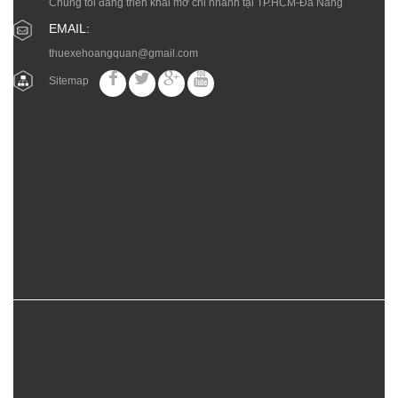
Chúng tôi đang triển khai mở chi nhánh tại TP.HCM-Đà Nẵng
EMAIL:
thuexehoangquan@gmail.com
Sitemap