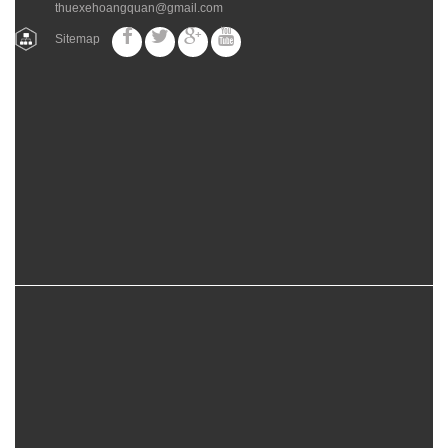
thuexehoangquan@gmail.com
Sitemap