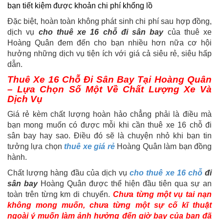
bạn tiết kiệm được khoản chi phí khổng lồ
Đặc biệt, hoàn toàn không phát sinh chi phí sau hợp đồng,
dịch vụ
cho thuê xe 16 chỗ đi sân bay
của thuê xe
Hoàng Quân đem đến cho bạn nhiều hơn nữa cơ hội
hưởng những dịch vụ tiện ích với giá cả siêu rẻ, siêu hấp
dẫn.
Thuê Xe 16 Chỗ Đi Sân Bay Tại Hoàng Quân
– Lựa Chọn Số Một Về Chất Lượng Xe Và
Dịch Vụ
Giá rẻ kèm chất lượng hoàn hảo chẳng phải là điều mà
bạn mong muốn có được mỗi khi cần thuê xe 16 chỗ đi
sân bay hay sao. Điều đó sẽ là chuyện nhỏ khi bạn tin
tưởng lựa chọn
thuê xe giá rẻ
Hoàng Quân làm bạn đồng
hành.
Chất lượng hàng đầu của dịch vụ
cho thuê xe 16 chỗ
đi
sân bay
Hoàng Quân được thể hiện đầu tiên qua sự an
toàn trên từng km di chuyển.
Chưa từng một vụ tai nạn
không mong muốn, chưa từng một sự cố kĩ thuật
ngoài ý muốn làm ảnh hưởng đến giờ bay của bạn đã