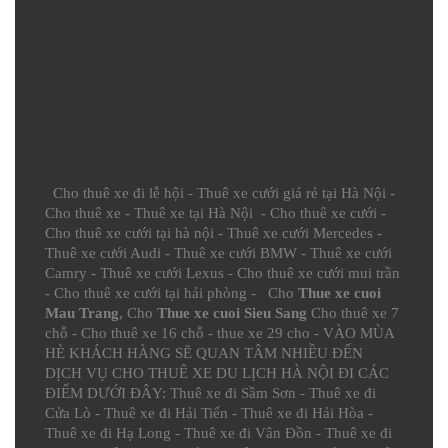
Cho thuê xe đi lễ hội
-
Thuê xe cưới giá rẻ tại Hà Nội
-
Cho thuê xe
-
Thuê xe tại Hà Nội
-
Cho thuê xe cưới
-
Cho thuê xe cưới tại hà nội
-
Thuê xe cưới Mercedes
-
Thuê xe cưới Audi
-
Thuê xe cưới BMW
-
Thuê xe cưới
Camry
-
Thuê xe cưới Lexus
-
Cho thuê xe cưới mui trần
-
Cho thuê xe cưới tại hải phòng
- Cho
Thue xe cuoi
Mau Trang
, Cho
Thue xe cuoi Sieu Sang
Cho thuê xe 7
chỗ
-
Cho thuê xe 16 chỗ
-
thue xe 29 cho
- VÀO MÙA
HÈ KHÁCH HÀNG SẼ QUAN TÂM NHIỀU ĐẾN
DỊCH VỤ CHO THUÊ XE DU LỊCH HÀ NỘI ĐI CÁC
ĐIỂM DƯỚI ĐÂY:
Thuê xe đi Sầm Sơn
-
Thuê xe đi
Cửa Lò
-
Thuê xe đi Hải Tiến
-
Thuê xe đi Hải Hòa
-
Thuê xe đi Hạ Long
-
Thuê xe đi Vân Đồn
-
Thuê xe đi