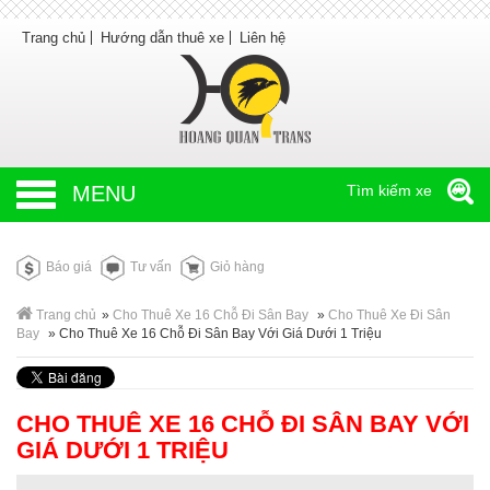
Trang chủ
Hướng dẫn thuê xe
Liên hệ
MENU
Tìm kiếm xe
Báo giá
Tư vấn
Giỏ hàng
Trang chủ
»
Cho Thuê Xe 16 Chỗ Đi Sân Bay
»
Cho Thuê Xe Đi Sân
Bay
»
Cho Thuê Xe 16 Chỗ Đi Sân Bay Với Giá Dưới 1 Triệu
CHO THUÊ XE 16 CHỖ ĐI SÂN BAY VỚI
GIÁ DƯỚI 1 TRIỆU