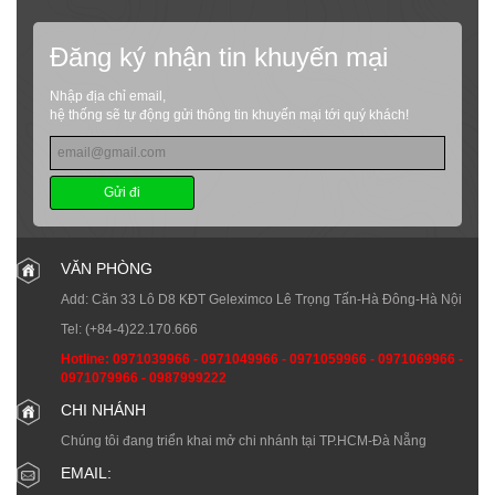
Đăng ký nhận tin khuyến mại
Nhập địa chỉ email,
hệ thống sẽ tự động gửi thông tin khuyến mại tới quý khách!
Gửi đi
VĂN PHÒNG
Add: Căn 33 Lô D8 KĐT Geleximco Lê Trọng Tấn-Hà Đông-Hà Nội
Tel:
(+84-4)22.170.666
Hotline:
0971039966
-
0971049966
-
0971059966
-
0971069966
-
0971079966
-
0987999222
CHI NHÁNH
Chúng tôi đang triển khai mở chi nhánh tại TP.HCM-Đà Nẵng
EMAIL: