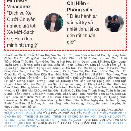
Mr Hiếu -
Chị Hiền -
Vinaconex
Phóng viên
"Dịch vụ Xe
" Điều hành tư
Cưới Chuyên
vấn rất kỹ và
nghiệp giá tốt:
nhiệt tình, lái xe
Xe Mới-Sạch
đến rất chuẩn
sẽ, Hoa đẹp
giờ"
mình rất ưng ý"
Cho Thuê Xe 16 Chỗ Đi Sân Bay Với Giá Dưới 1 Triệu đi và ở tại Cát Bà, Hạ Long Tuần
Châu, Trà Cổ, Móng Cái, Lào Cai Sapa, Mộc Châu, K9 Đá Chông, Khoang Xanh Suối
Tiên, Động Thác Bờ, Tam Đảo, Thung Nai Hòa Bình, Quan Lạn, Đồ Sơn, Đầm Long,
Thiên Sơn Suối Ngà, Biển Hải Hòa, Biển Hải Thịnh, Sầm Sơn, Cửa Lò, Quất Lâm, Cô Tô,
Quan Lạn, Thiên Cầm, Lạng Sơn, Nhật Lệ, Hồ Núi Cốc, Mù Căng Chải, Hồ Ba Bể, Vân
Đồn, Cửa Tùng, Huế, Tĩnh Gia, Khoang Xanh, Yên Tử, Đền Hùng, Cửa Ông Yên Tử
Chùa Ba Vàng, Côn Sơn Kiếp Bạc, Đền Trần, Chùa Bái Đính, Bái Đính Tràng An, Tam
Cốc Bích Động, Tây Thiên, Tây Thiên Thiền Viện, Phủ Giầy, Bà Chúa Kho, Đền Vua Đinh
Lê, Đền Gióng, Chùa Hương, Làng Cổ Đường Lâm, Đền Gióng, Chùa Mía, Lăng Ngô
Quyền, Chùa Mía Đền Và, Hồ Tiên Sa, Hồ Đại Lải, Lăng Cô, Chùa Cổ Lễ, Thác Bản Giốc
Cao Bằng, Phong Nha - Nhật Lệ, Đà Nẵng, Đà Nẵng Hội An, Nha Trang, Suối Nước
Khoáng Kim Bôi, Mai Châu, Hồ Núi Cốc, Suối Nước Khoáng Thanh Thủy, Tuần Mẫu Linh
Giang, Yên Phong, Bắc Ninh, Nam Định, Bắc Giang, Thái Nguyên Sam Sung, Sơn La,
Điện Biên, Hoa Binh, Yên Bái, Lai Châu, Phú Thọ, Hưng Yên, Móng Cái, Quảng Ninh,
Cẩm Phả, Hải Phòng, Hà Nam, Phủ Lý, Ninh Bình, Thanh Hóa, Nghệ An, Hà Tĩnh, Quảng
Bình, Cao Bằng, Bắc Cạn, vinh, đà nẵng, huế, nha trang, tphcm, vũng tàu, phú yên, cần
thơ, quảng nam, hội an.
CÁC DỊCH VỤ
CHO THUÊ XE Ô TÔ
VA
THUÊ XE DU LỊCH GIÁ RẺ
CỦA HOÀNG QUÂN:
THUÊ XE DU LỊCH HÀ NỘI
TỪ 4 ĐẾN 45 CHỖ GIÁ RẺ-
THUÊ XE 7 CHỖ
-
THUÊ XE 16
CHỖ HÀ NỘI
-
THUÊ XE 29 CHỖ
-
THUÊ XE 45 CHỖ TẠI HÀ NỘI
-
THUÊ XE CƯỚI TẠI
HÀ NỘI
-
CHO THUÊ XE ĐI LỄ HỘI
-
THUE XE CUOI
- HÃY ĐẾN VỚI DỊCH VỤ CHO
THUE XE DU LICH
TỪ 4 ĐẾN 45 CHỖ CỦA HOÀNG QUÂN: CHO
THUE XE 29 CHO
-
CHO
THUÊ XE 45 CHỖ
-