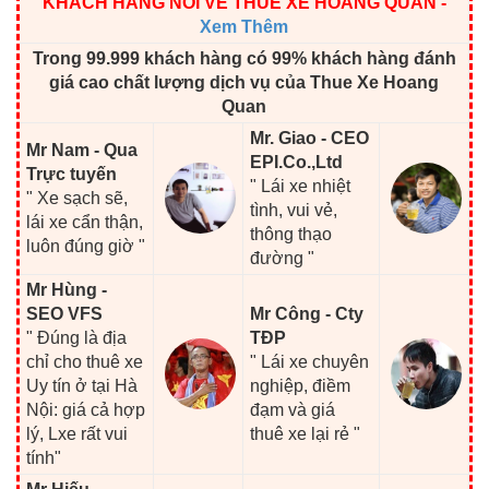
KHÁCH HÀNG NÓI VỀ THUÊ XE HOÀNG QUÂN
-
Xem Thêm
Trong 99.999 khách hàng có 99% khách hàng đánh
giá cao chất lượng dịch vụ của Thue Xe Hoang
Quan
Mr. Giao - CEO
Mr Nam - Qua
EPI.Co.,Ltd
Trực tuyến
" Lái xe nhiệt
" Xe sạch sẽ,
tình, vui vẻ,
lái xe cẩn thận,
thông thạo
luôn đúng giờ "
đường "
Mr Hùng -
SEO VFS
Mr Công - Cty
" Đúng là địa
TĐP
chỉ cho thuê xe
" Lái xe chuyên
Uy tín ở tại Hà
nghiệp, điềm
Nội: giá cả hợp
đạm và giá
lý, Lxe rất vui
thuê xe lại rẻ "
tính"