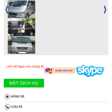
Liên Hệ Ngay cho chúng tôi
ĐẶT DỊCH VỤ
HÃNG XE
LOẠI XE