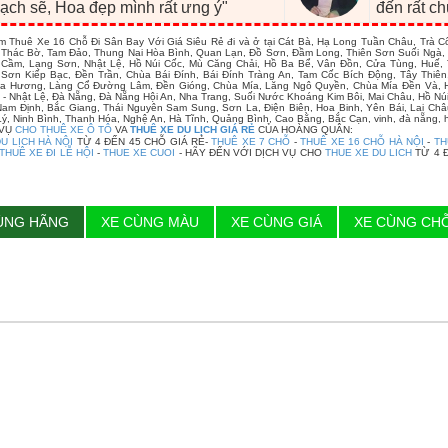
ạch sẽ, Hoa đẹp mình rất ưng ý"
đến rất c
m Thuê Xe 16 Chỗ Đi Sân Bay Với Giá Siêu Rẻ đi và ở tại Cát Bà, Hạ Long Tuần Châu, Trà 
 Thác Bờ, Tam Đảo, Thung Nai Hòa Bình, Quan Lạn, Đồ Sơn, Đầm Long, Thiên Sơn Suối Ngà, 
n Cầm, Lạng Sơn, Nhật Lệ, Hồ Núi Cốc, Mù Căng Chải, Hồ Ba Bể, Vân Đồn, Cửa Tùng, Huế
Sơn Kiếp Bạc, Đền Trần, Chùa Bái Đính, Bái Đính Tràng An, Tam Cốc Bích Động, Tây Thiên
a Hương, Làng Cổ Đường Lâm, Đền Gióng, Chùa Mía, Lăng Ngô Quyền, Chùa Mía Đền Và, Hồ
- Nhật Lệ, Đà Nẵng, Đà Nẵng Hội An, Nha Trang, Suối Nước Khoáng Kim Bôi, Mai Châu, Hồ N
Nam Định, Bắc Giang, Thái Nguyên Sam Sung, Sơn La, Điện Biên, Hoa Binh, Yên Bái, Lai Ch
ý, Ninh Bình, Thanh Hóa, Nghệ An, Hà Tĩnh, Quảng Bình, Cao Bằng, Bắc Cạn, vinh, đà nẵng, hu
 VỤ
CHO THUÊ XE Ô TÔ
VA
THUÊ XE DU LỊCH GIÁ RẺ
CỦA HOÀNG QUÂN:
U LỊCH HÀ NỘI
TỪ 4 ĐẾN 45 CHỖ GIÁ RẺ-
THUÊ XE 7 CHỖ
-
THUÊ XE 16 CHỖ HÀ NỘI
-
TH
THUÊ XE ĐI LỄ HỘI
-
THUE XE CUOI
- HÃY ĐẾN VỚI DỊCH VỤ CHO
THUE XE DU LICH
TỪ 4 
ÙNG HÃNG
XE CÙNG MÀU
XE CÙNG GIÁ
XE CÙNG CH