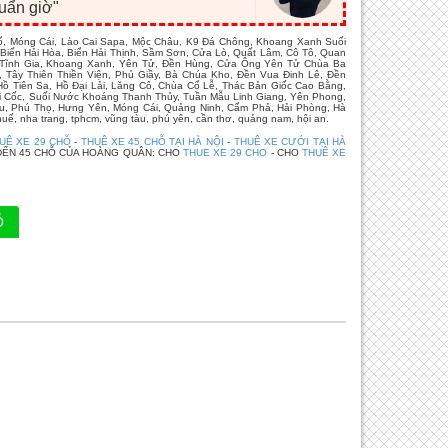
huẩn giờ"
Cổ, Móng Cái, Lào Cai Sapa, Mộc Châu, K9 Đá Chông, Khoang Xanh Suối
Biển Hải Hòa, Biển Hải Thịnh, Sầm Sơn, Cửa Lò, Quất Lâm, Cô Tô, Quan
, Tĩnh Gia, Khoang Xanh, Yên Tử, Đền Hùng, Cửa Ông Yên Tử Chùa Ba
, Tây Thiên Thiền Viện, Phủ Giầy, Bà Chúa Kho, Đền Vua Đinh Lê, Đền
 Tiên Sa, Hồ Đại Lải, Lăng Cô, Chùa Cổ Lễ, Thác Bản Giốc Cao Bằng,
úi Cốc, Suối Nước Khoáng Thanh Thủy, Tuần Mẫu Linh Giang, Yên Phong,
âu, Phú Thọ, Hưng Yên, Móng Cái, Quảng Ninh, Cẩm Phả, Hải Phòng, Hà
ế, nha trang, tphcm, vũng tàu, phú yên, cần thơ, quảng nam, hội an.
UÊ XE 29 CHỖ
-
THUÊ XE 45 CHỖ TẠI HÀ NỘI
-
THUÊ XE CƯỚI TẠI HÀ
ĐẾN 45 CHỖ CỦA HOÀNG QUÂN: CHO
THUE XE 29 CHO
- CHO
THUÊ XE
Ỗ