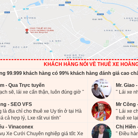
KHÁCH HÀNG NÓI VỀ THUÊ XE HOÀN
ng 99.999 khách hàng có 99% khách hàng đánh giá cao ch
m - Qua Trực tuyến
Mr. Giao 
ạch sẽ, lái xe cẩn thận, luôn đúng giờ "
" Lái xe n
ng - SEO VFS
Mr Công 
 là địa chỉ cho thuê xe Uy tín ở tại Hà
" Lái xe 
iá cả hợp lý, Lxe rất vui tính"
thuê xe lại
ếu - Vinaconex
Chị Hiền 
 vụ Xe Cưới Chuyên nghiệp giá tốt: Xe
" Điều hàn