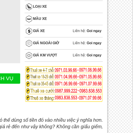
LOẠI XE
MẦU XE
Liên hệ:
Goi ngay
GIÁ XE
Liên hệ:
Goi ngay
GIÁ NGOÀI GIỜ
Liên hệ:
Goi ngay
GIÁ KM VƯỢT
CH VỤ
có thể dùng số tiền đó vào nhiều việc ý nghĩa hơn.
giá rẻ đến như vậy không? Không cần giấu giếm,