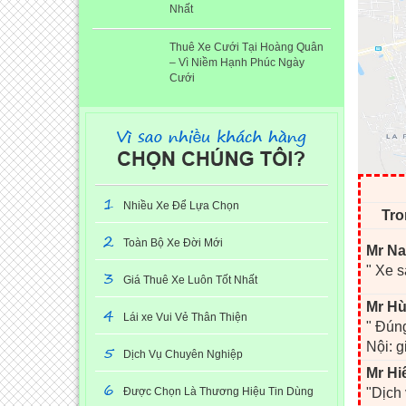
Nhất
Thuê Xe Cưới Tại Hoàng Quân
– Vì Niềm Hạnh Phúc Ngày
Cưới
1
Nhiều Xe Để Lựa Chọn
Tro
2
Toàn Bộ Xe Đời Mới
Mr Na
" Xe s
3
Giá Thuê Xe Luôn Tốt Nhất
Mr Hù
4
Lái xe Vui Vẻ Thân Thiện
" Đúng
Nội: g
5
Dịch Vụ Chuyên Nghiệp
Mr Hi
6
Được Chọn Là Thương Hiệu Tin Dùng
"Dịch