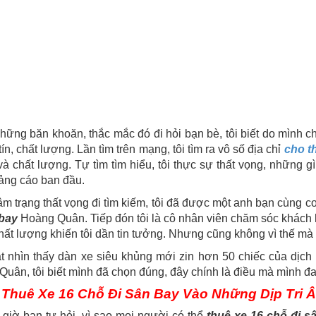
ững băn khoăn, thắc mắc đó đi hỏi bạn bè, tôi biết do mình ch
tín, chất lượng. Lần tìm trên mạng, tôi tìm ra vô số địa chỉ
cho th
và chất lượng. Tự tìm tìm hiểu, tôi thực sự thất vọng, nhữn
ảng cáo ban đầu.
m trạng thất vọng đi tìm kiếm, tôi đã được một anh bạn cùng cơ
 bay
Hoàng Quân. Tiếp đón tôi là cô nhân viên chăm sóc khách h
hất lượng khiến tôi dần tin tưởng. Nhưng cũng không vì thế mà 
t nhìn thấy dàn xe siêu khủng mới zin hơn 50 chiếc của dịch
uân, tôi biết mình đã chọn đúng, đây chính là điều mà mình đan
Thuê Xe 16 Chỗ Đi Sân Bay Vào Những Dịp Tri 
giờ bạn tự hỏi, vì sao mọi người có thể
thuê xe 16 chỗ đi s