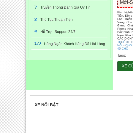
Mới-S
7
Truyền Thông Đánh Giá Uy Tín
Kinh Nghiệ
Tiên, Động
8
Lạn, Thiê
Thủ Tục Thuận Tiện
Vàng, Côn 
Gióng, Chù
9
Phong Nha 
Hỗ Trợ - Support 24/7
Bắc Ninh, 
Nam, Phủ L
CÁC DỊCH
10
THUÊ XE D
Hàng Ngàn Khách Hàng Đã Hài Lòng
NỘI
-
CHO 
45 CHỖ
-
Tags:
XE C
XE NỔI BẬT