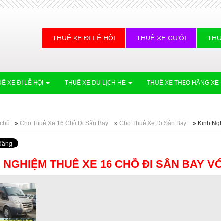
THUÊ XE ĐI LỄ HỘI
THUÊ XE CƯỚI
THU
Ê XE ĐI LỄ HỘI
THUÊ XE DU LỊCH HÈ
THUÊ XE THEO HÃNG XE
 chủ
»
Cho Thuê Xe 16 Chỗ Đi Sân Bay
»
Cho Thuê Xe Đi Sân Bay
»
Kinh Ng
 NGHIỆM THUÊ XE 16 CHỖ ĐI SÂN BAY VỚ