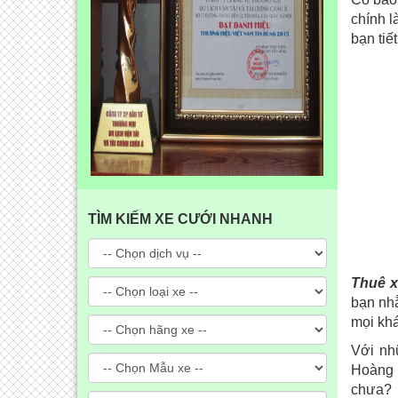
chính l
bạn tiết
TÌM KIẾM XE CƯỚI NHANH
Thuê x
bạn nhằ
mọi khá
Với nh
Hoàng 
chưa?