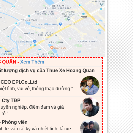
G QUÂN
-
Xem Thêm
ất lượng dịch vụ của Thue Xe Hoang Quan
- CEO EPI.Co.,Ltd
hiệt tình, vui vẻ, thông thạo đường "
- Cty TĐP
chuyên nghiệp, điềm đạm và giá
 rẻ "
- Phóng viên
h tư vấn rất kỹ và nhiệt tình, lái xe