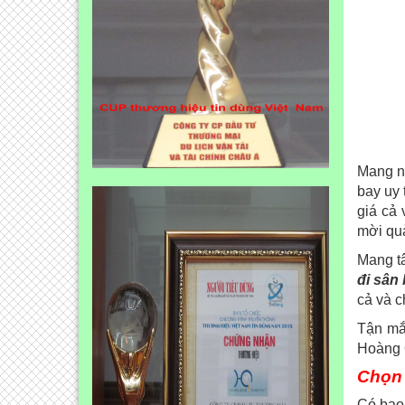
Mang nh
bay uy 
giá cả 
mời qu
Mang tâ
đi sân
cả và c
Tận mắ
Hoàng Q
Chọn 
Có bao 