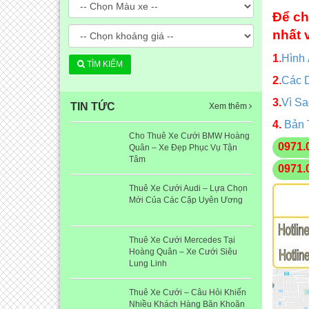
Để ch
nhất 
1
.
Hình
TÌM KIẾM
2
.
Các 
3.
Vì S
TIN TỨC
Xem thêm
4.
Bản 
Cho Thuê Xe Cưới BMW Hoàng
0971.
Quân – Xe Đẹp Phục Vụ Tận
Tâm
0971.
Thuê Xe Cưới Audi – Lựa Chọn
Mới Của Các Cặp Uyên Ương
Thuê Xe Cưới Mercedes Tại
Hoàng Quân – Xe Cưới Siêu
Lung Linh
Thuê Xe Cưới – Câu Hỏi Khiến
Nhiều Khách Hàng Băn Khoăn