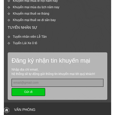
Khuyến mại mùa lễ hội năm nay
Khuyến mại mùa du lịch năm nay
Khuyến mại thuê xe tháng
Khuyến mại thuê xe đi sân bay
TUYỂN NHÂN SỰ
Tuyển nhân viên Lễ Tân
Tuyển Lái Xe ô tô
Đăng ký nhận tin khuyến mại
Nhập địa chỉ email,
hệ thống sẽ tự động gửi thông tin khuyến mại tới quý khách!
Gửi đi
VĂN PHÒNG