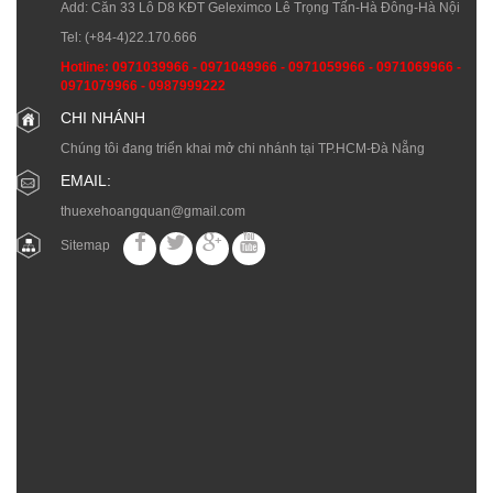
Add: Căn 33 Lô D8 KĐT Geleximco Lê Trọng Tấn-Hà Đông-Hà Nội
Tel:
(+84-4)22.170.666
Hotline:
0971039966
-
0971049966
-
0971059966
-
0971069966
-
0971079966
-
0987999222
CHI NHÁNH
Chúng tôi đang triển khai mở chi nhánh tại TP.HCM-Đà Nẵng
EMAIL:
thuexehoangquan@gmail.com
Sitemap