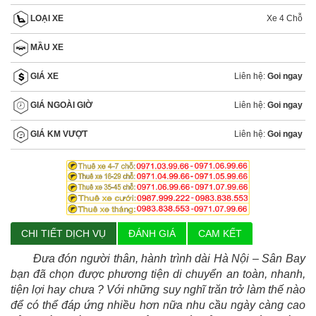
Xe 4 Chỗ
LOẠI XE
MẦU XE
Liên hệ:
Goi ngay
GIÁ XE
Liên hệ:
Goi ngay
GIÁ NGOÀI GIỜ
Liên hệ:
Goi ngay
GIÁ KM VƯỢT
CHI TIẾT DỊCH VỤ
ĐÁNH GIÁ
CAM KẾT
Đưa đón người thân, hành trình dài Hà Nội – Sân Bay
bạn đã chọn được phương tiện di chuyển an toàn, nhanh,
tiện lợi hay chưa ? Với những suy nghĩ trăn trở làm thế nào
để có thể đáp ứng nhiều hơn nữa nhu cầu ngày càng cao