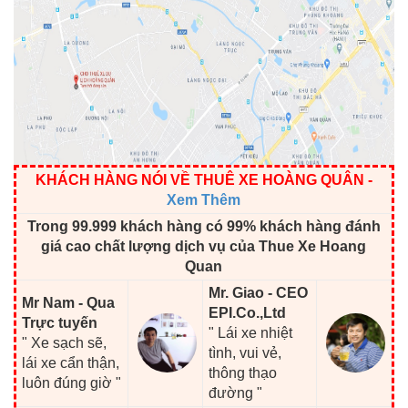
KHÁCH HÀNG NÓI VỀ THUÊ XE HOÀNG QUÂN
-
Xem Thêm
Trong 99.999 khách hàng có 99% khách hàng đánh
giá cao chất lượng dịch vụ của Thue Xe Hoang
Quan
Mr. Giao - CEO
Mr Nam - Qua
EPI.Co.,Ltd
Trực tuyến
" Lái xe nhiệt
" Xe sạch sẽ,
tình, vui vẻ,
lái xe cẩn thận,
thông thạo
luôn đúng giờ "
đường "