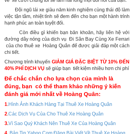
về xe cưới chúng tôi sẽ làm hài lòng mọi đòi hỏi của bạn.
Đội ngũ lái xe giàu năm kinh nghiệm cùng thái độ làm
việc tận tâm, nhiệt tình sẽ đem đến cho bạn một hành trình
hạnh phúc an toàn tuyệt đối.
Còn điều gì khiến bạn băn khoăn, hãy liên hệ với
đường dây nóng của dịch vụ Đi Sân Bay Cùng Xe Ferrari
của cho thuê xe Hoàng Quân để được giải đáp một cách
chi tiết.
Chương trình khuyến
GIẢM GIÁ ĐẶC BIỆT TỪ 10% ĐẾN
40% PHÍ DỊCH VỤ
sẽ giúp bạn tiết kiệm nhiều hơn chi phí
Để chắc chắn cho lựa chọn của mình là
đúng, bạn có thể tham khảo những ý kiến
đánh giá mới nhất về Hoàng Quân:
1
.
Hình Ảnh Khách Hàng Tại Thuê Xe Hoàng Quân
2
.
Các Dịch Vụ Của Cho Thuê Xe Hoàng Quân
3
.
Vì Sao Quý Khách Nên Thuê Xe Của Hoàng Quân
4.
Bản Tin Yahoo.Com Đăng Bài Viết Về Thuê Xe Hoàng