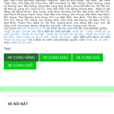
Đền Trần, Chùa Bái Đính, Bái Đính Tràng An, Tam Cốc Bích Động, Tây Thiên, Tây Thiên
Thiền Viện, Phủ Giầy, Bà Chúa Kho, Đền Vua Đinh Lê, Đền Gióng, Chùa Hương, Làng
Cổ Đường Lâm, Đền Gióng, Chùa Mía, Lăng Ngô Quyền, Chùa Mía Đền Và, Hồ Tiên Sa,
Hồ Đại Lải, Lăng Cô, Chùa Cổ Lễ, Thác Bản Giốc Cao Bằng, Phong Nha - Nhật Lệ, Đà
Nẵng, Đà Nẵng Hội An, Nha Trang, Suối Nước Khoáng Kim Bôi, Mai Châu, Hồ Núi Cốc,
Suối Nước Khoáng Thanh Thủy, Tuần Mẫu Linh Giang, Yên Phong, Bắc Ninh, Nam Định,
Bắc Giang, Thái Nguyên Sam Sung, Sơn La, Điện Biên, Hoa Binh, Yên Bái, Lai Châu,
Phú Thọ, Hưng Yên, Móng Cái, Quảng Ninh, Cẩm Phả, Hải Phòng, Hà Nam, Phủ Lý,
Ninh Bình, Thanh Hóa, Nghệ An, Hà Tĩnh, Quảng Bình, Cao Bằng, Bắc Cạn, vinh, đà
nẵng, huế, nha trang, tphcm, vũng tàu, phú yên, cần thơ, quảng nam, hội an.
CÁC DỊCH VỤ
CHO THUÊ XE Ô TÔ
VA
THUÊ XE DU LỊCH GIÁ RẺ
CỦA HOÀNG QUÂN:
THUÊ XE DU LỊCH HÀ NỘI
TỪ 4 ĐẾN 45 CHỖ GIÁ RẺ-
THUÊ XE 7 CHỖ
-
THUÊ XE 16
CHỖ HÀ NỘI
-
THUÊ XE 29 CHỖ
-
THUÊ XE 45 CHỖ TẠI HÀ NỘI
-
THUÊ XE CƯỚI TẠI
HÀ NỘI
-
CHO THUÊ XE ĐI LỄ HỘI
-
THUE XE CUOI
- HÃY ĐẾN VỚI DỊCH VỤ CHO
THUE XE DU LICH
TỪ 4 ĐẾN 45 CHỖ CỦA HOÀNG QUÂN: CHO
THUE XE 29 CHO
-
CHO
THUÊ XE 45 CHỖ
-
Tags:
XE CÙNG HÃNG
XE CÙNG MÀU
XE CÙNG GIÁ
XE CÙNG CHỖ
XE NỔI BẬT