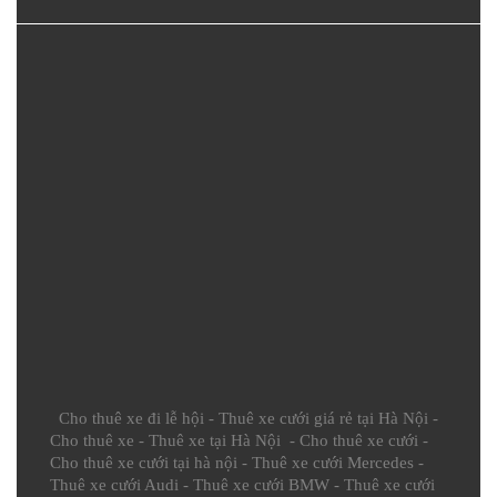
Cho thuê xe đi lễ hội
-
Thuê xe cưới giá rẻ tại Hà Nội
-
Cho thuê xe
-
Thuê xe tại Hà Nội
-
Cho thuê xe cưới
-
Cho thuê xe cưới tại hà nội
-
Thuê xe cưới Mercedes
-
Thuê xe cưới Audi
-
Thuê xe cưới BMW
-
Thuê xe cưới