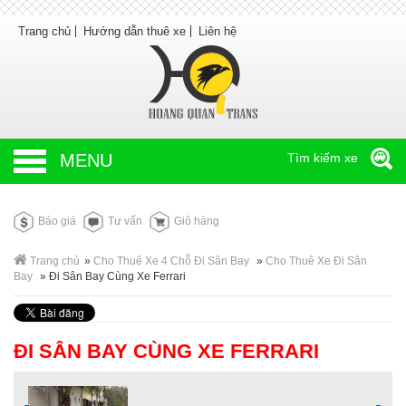
Trang chủ
Hướng dẫn thuê xe
Liên hệ
MENU
Tìm kiếm xe
Báo giá
Tư vấn
Giỏ hàng
Trang chủ
»
Cho Thuê Xe 4 Chỗ Đi Sân Bay
»
Cho Thuê Xe Đi Sân
Bay
»
Đi Sân Bay Cùng Xe Ferrari
ĐI SÂN BAY CÙNG XE FERRARI