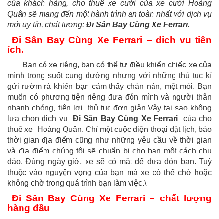
của khách hàng, cho thuê xe cưới của xe cưới Hoàng
Quân sẽ mang đến một hành trình an toàn nhất với dịch vụ
mới uy tín, chất lượng:
Đi Sân Bay Cùng Xe Ferrari.
Đi Sân Bay Cùng Xe Ferrari – dịch vụ tiện
ích.
Bạn có xe riêng, bạn có thể tự điều khiển chiếc xe của
mình trong suốt cung đường nhưng với những thủ tục kí
gửi rườm rà khiến bạn cảm thấy chán nản, mệt mỏi. Bạn
muốn có phương tiện riêng đưa đón mình và người thân
nhanh chóng, tiện lợi, thủ tục đơn giản.Vậy tại sao không
lựa chọn dịch vụ
Đi Sân Bay Cùng Xe Ferrari
của cho
thuê xe Hoàng Quân. Chỉ một cuộc điện thoại đặt lịch, báo
thời gian địa điểm cũng như những yêu cầu về thời gian
và địa điểm chúng tôi sẽ chuẩn bị cho bạn một cách chu
đáo. Đúng ngày giờ, xe sẽ có mặt để đưa đón bạn. Tuỳ
thuộc vào nguyện vọng của bạn mà xe có thể chờ hoặc
không chờ trong quá trình bạn làm việc.\
Đi Sân Bay Cùng Xe Ferrari – chất lượng
hàng đầu