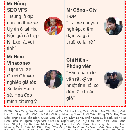
Mr Hùng -
SEO VFS
Mr Công - Cty
" Đúng là địa
TĐP
chỉ cho thuê xe
" Lái xe chuyên
Uy tín ở tại Hà
nghiệp, điềm
Nội: giá cả hợp
đạm và giá
lý, Lxe rất vui
thuê xe lại rẻ "
tính"
Mr Hiếu -
Chị Hiền -
Vinaconex
Phóng viên
"Dịch vụ Xe
" Điều hành tư
Cưới Chuyên
vấn rất kỹ và
nghiệp giá tốt:
nhiệt tình, lái xe
Xe Mới-Sạch
đến rất chuẩn
sẽ, Hoa đẹp
giờ"
mình rất ưng ý"
Đi Sân Bay Cùng Xe Ferrari đi và ở tại Cát Bà, Hạ Long Tuần Châu, Trà Cổ, Móng Cái,
Lào Cai Sapa, Mộc Châu, K9 Đá Chông, Khoang Xanh Suối Tiên, Động Thác Bờ, Tam
Đảo, Thung Nai Hòa Bình, Quan Lạn, Đồ Sơn, Đầm Long, Thiên Sơn Suối Ngà, Biển Hải
Hòa, Biển Hải Thịnh, Sầm Sơn, Cửa Lò, Quất Lâm, Cô Tô, Quan Lạn, Thiên Cầm, Lạng
Sơn, Nhật Lệ, Hồ Núi Cốc, Mù Căng Chải, Hồ Ba Bể, Vân Đồn, Cửa Tùng, Huế, Tĩnh Gia,
Khoang Xanh, Yên Tử, Đền Hùng, Cửa Ông Yên Tử Chùa Ba Vàng, Côn Sơn Kiếp Bạc,