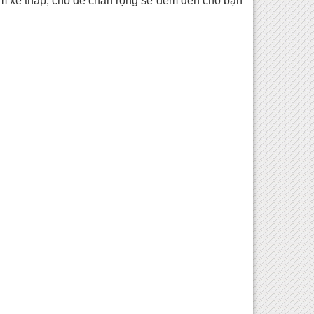
 gầm xe thấp, chỗ để chân rộng sẽ đem đến cho bạn