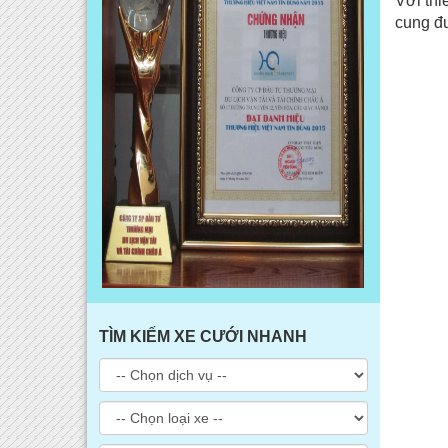
Với thi
cung đư
TÌM KIẾM XE CƯỚI NHANH