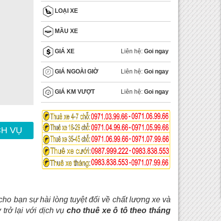
LOẠI XE
MẦU XE
Liên hệ:
Goi ngay
GIÁ XE
Liên hệ:
Goi ngay
GIÁ NGOÀI GIỜ
Liên hệ:
Goi ngay
GIÁ KM VƯỢT
CH VỤ
ho bạn sự hài lòng tuyệt đối về chất lượng xe và
trở lại với dịch vụ
cho thuê xe ô tô theo tháng