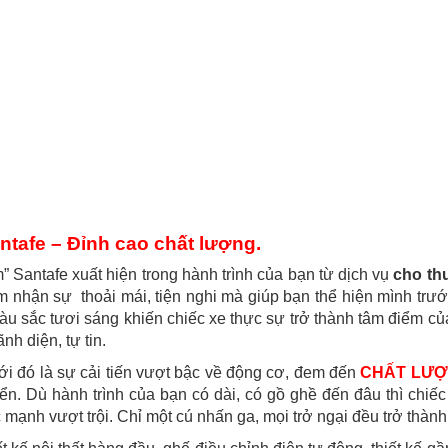
ntafe – Đỉnh cao chất lượng.
” Santafe xuất hiện trong hành trình của bạn từ dịch vụ
cho thu
 nhận sự thoải mái, tiện nghi mà giúp bạn thể hiện mình trước
u sắc tươi sáng khiến chiếc xe thực sự trở thành tâm điểm của
nh diện, tự tin.
i đó là sự cải tiến vượt bậc về động cơ, đem đến
CHẤT LƯỢ
ển. Dù hành trình của bạn có dài, có gồ ghề đến đâu thì chi
 mạnh vượt trội. Chỉ một cú nhấn ga, mọi trở ngại đều trở thàn