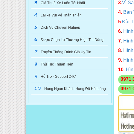
3
3
.
Vì S
Giá Thuê Xe Luôn Tốt Nhất
4.
Bản 
4
Lái xe Vui Vẻ Thân Thiện
5
.
Đài T
5
Dịch Vụ Chuyên Nghiệp
6
.
Hình
6
Được Chọn Là Thương Hiệu Tin Dùng
7
.
Hình
7
8
.
Hình
Truyền Thông Đánh Giá Uy Tín
9.
Hình
8
Thủ Tục Thuận Tiện
10
.
Hìn
9
Hỗ Trợ - Support 24/7
0971.
10
0971.
Hàng Ngàn Khách Hàng Đã Hài Lòng