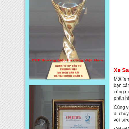
Xe Sa
Một “em
bạn cảm
cùng mà
phần hã
Cùng vớ
di chuy
với sức