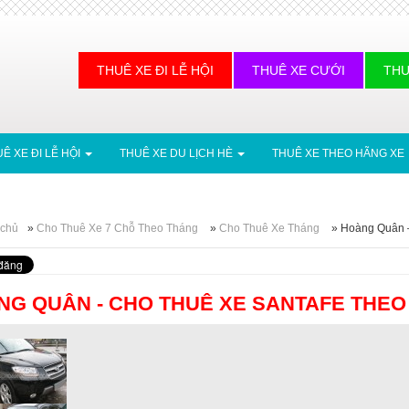
THUÊ XE ĐI LỄ HỘI
THUÊ XE CƯỚI
THU
Ê XE ĐI LỄ HỘI
THUÊ XE DU LỊCH HÈ
THUÊ XE THEO HÃNG XE
 chủ
»
Cho Thuê Xe 7 Chỗ Theo Tháng
»
Cho Thuê Xe Tháng
»
Hoàng Quân –
NG QUÂN - CHO THUÊ XE SANTAFE THEO