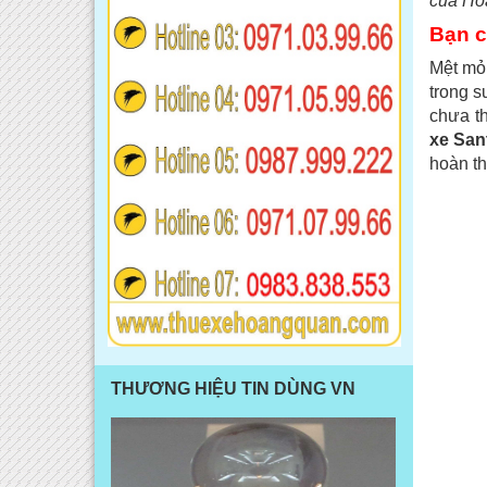
của Hoà
Bạn c
Mệt mỏi
trong s
chưa t
xe San
hoàn t
THƯƠNG HIỆU TIN DÙNG VN