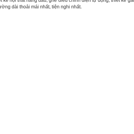
ết kế nội thất hàng đầu, ghế điều chỉnh điện tự động, thiết kế
ờng dài thoải mái nhất, tiện nghi nhất.