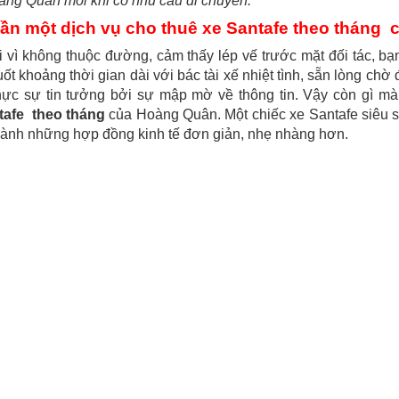
ng Quân mỗi khi có nhu cầu di chuyển.
ần một dịch vụ cho thuê xe Santafe theo tháng 
 vì không thuộc đường, cảm thấy lép vế trước mặt đối tác, b
uốt khoảng thời gian dài với bác tài xế nhiệt tình, sẵn lòng ch
hực sự tin tưởng bởi sự mập mờ về thông tin. Vậy còn gì m
tafe theo tháng
của Hoàng Quân. Một chiếc xe Santafe siêu sa
hành những hợp đồng kinh tế đơn giản, nhẹ nhàng hơn.