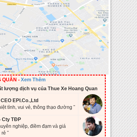
G QUÂN
-
Xem Thêm
ất lượng dịch vụ của Thue Xe Hoang Quan
- CEO EPI.Co.,Ltd
hiệt tình, vui vẻ, thông thạo đường "
- Cty TĐP
chuyên nghiệp, điềm đạm và giá
 rẻ "