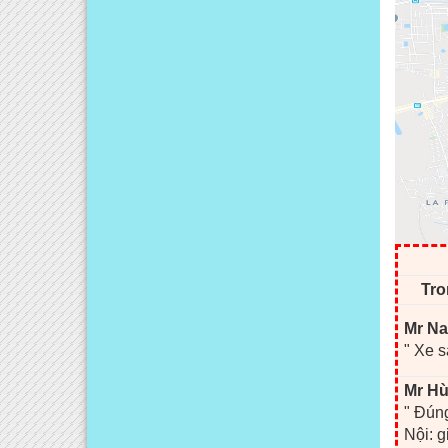
Tro
Mr Na
" Xe s
Mr Hù
" Đúng
Nội: g