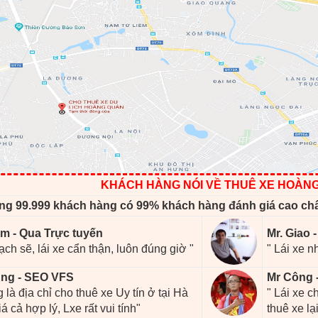
KHÁCH HÀNG NÓI VỀ THUÊ XE HOÀN
ng 99.999 khách hàng có 99% khách hàng đánh giá cao ch
m - Qua Trực tuyến
Mr. Giao 
ạch sẽ, lái xe cẩn thận, luôn đúng giờ "
" Lái xe n
ng - SEO VFS
Mr Công 
 là địa chỉ cho thuê xe Uy tín ở tại Hà
" Lái xe 
iá cả hợp lý, Lxe rất vui tính"
thuê xe lại