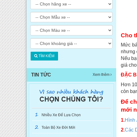
Cho t
Mức bá
nhưng c
TÌM KIẾM
Nếu bạn
giá cho
TIN TỨC
ĐẶC BI
Xem thêm
Hơn 100
còn bạn
Để ch
mới n
1
Nhiều Xe Để Lựa Chọn
1
.
Hình
2
Toàn Bộ Xe Đời Mới
2
.
Các 