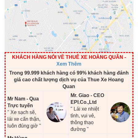
KHÁCH HÀNG NÓI VỀ THUÊ XE HOÀNG QUÂN
-
Xem Thêm
Trong 99.999 khách hàng có 99% khách hàng đánh
giá cao chất lượng dịch vụ của Thue Xe Hoang
Quan
Mr. Giao - CEO
Mr Nam - Qua
EPI.Co.,Ltd
Trực tuyến
" Lái xe nhiệt
" Xe sạch sẽ,
tình, vui vẻ,
lái xe cẩn thận,
thông thạo
luôn đúng giờ "
đường "