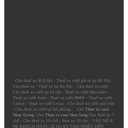
Cho thuê xe đi lễ hội
-
Thuê xe cưới giá rẻ tại Hà Nội
-
Cho thuê xe
-
Thuê xe tại Hà Nội
-
Cho thuê xe cưới
-
Cho thuê xe cưới tại hà nội
-
Thuê xe cưới Mercedes
-
Thuê xe cưới Audi
-
Thuê xe cưới BMW
-
Thuê xe cưới
Camry
-
Thuê xe cưới Lexus
-
Cho thuê xe cưới mui trần
-
Cho thuê xe cưới tại hải phòng
- Cho
Thue xe cuoi
Mau Trang
, Cho
Thue xe cuoi Sieu Sang
Cho thuê xe 7
chỗ
-
Cho thuê xe 16 chỗ
-
thue xe 29 cho
- VÀO MÙA
HÈ KHÁCH HÀNG SẼ QUAN TÂM NHIỀU ĐẾN