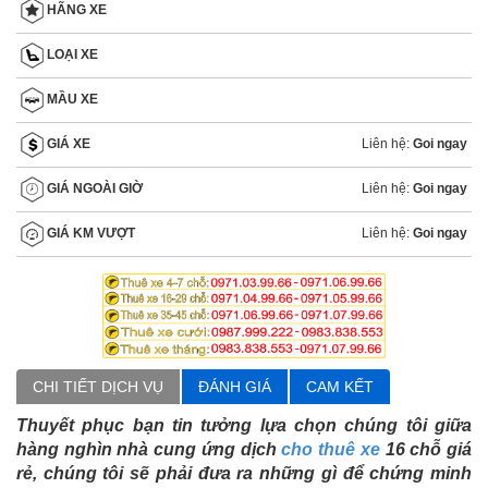
HÃNG XE
LOẠI XE
MẦU XE
Liên hệ:
Goi ngay
GIÁ XE
Liên hệ:
Goi ngay
GIÁ NGOÀI GIỜ
Liên hệ:
Goi ngay
GIÁ KM VƯỢT
CHI TIẾT DỊCH VỤ
ĐÁNH GIÁ
CAM KẾT
Thuyết phục bạn tin tưởng lựa chọn chúng tôi giữa
hàng nghìn nhà cung ứng dịch
cho thuê xe
16 chỗ giá
rẻ, chúng tôi sẽ phải đưa ra những gì để chứng minh