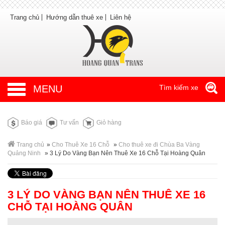
Trang chủ
Hướng dẫn thuê xe
Liên hệ
MENU
Tìm kiếm xe
Báo giá
Tư vấn
Giỏ hàng
Trang chủ
»
Cho Thuê Xe 16 Chỗ
»
Cho thuê xe đi Chùa Ba Vàng
Quảng Ninh
»
3 Lý Do Vàng Bạn Nên Thuê Xe 16 Chỗ Tại Hoàng Quân
3 LÝ DO VÀNG BẠN NÊN THUÊ XE 16
CHỖ TẠI HOÀNG QUÂN