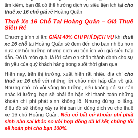
tìm kiếm, bạn đã có thể hưởng dịch vụ siêu tiện ích tại
cho
thuê xe 16 chỗ giá rẻ
Hoàng Quân
Thuê Xe 16 Chỗ Tại Hoàng Quân – Giá Thuê
Siêu Rẻ
Chương trình tri ân:
GIẢM 40% CHI PHÍ DỊCH VỤ
khi
thuê
xe 16 chỗ
tại Hoàng Quân sẽ đem đến cho bạn nhiều hơn
nữa cơ hội hưởng những dịch vụ tiện ích với giá siêu hấp
dẫn. Đó là món quà, là lời cảm ơn chân thành dành cho sự
tin yêu của quý khách hàng trong suốt thời gian qua.
Hiện nay, trên thị trường, xuất hiện rất nhiều địa chỉ
cho
thuê xe 16 chỗ
với những lời chào mời hấp dẫn về giá.
Nhưng chớ có vội vàng tin tưởng, nếu không có sự cân
nhắc kĩ lưỡng, bạn sẽ phải ân hận khi thanh toán những
khoản chi phí phát sinh khổng lồ. Nhưng đừng lo lắng,
điều đó sẽ không xảy ra khi bạn tin dùng dịch vụ cho thuê
xe 16 chỗ Hoàng Quân.
Nếu có bất cứ khoản phí phát
sinh nào sai khác so với hợp đồng đã kí kết, chúng tôi
sẽ hoàn phí cho bạn 100%.