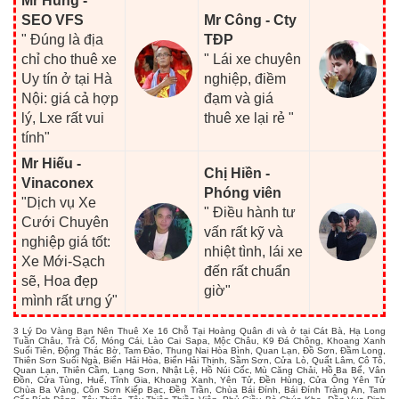
Mr Hùng -
SEO VFS
Mr Công - Cty
" Đúng là địa
TĐP
chỉ cho thuê xe
" Lái xe chuyên
Uy tín ở tại Hà
nghiệp, điềm
Nội: giá cả hợp
đạm và giá
lý, Lxe rất vui
thuê xe lại rẻ "
tính"
Mr Hiếu -
Chị Hiền -
Vinaconex
Phóng viên
"Dịch vụ Xe
" Điều hành tư
Cưới Chuyên
vấn rất kỹ và
nghiệp giá tốt:
nhiệt tình, lái xe
Xe Mới-Sạch
đến rất chuẩn
sẽ, Hoa đẹp
giờ"
mình rất ưng ý"
3 Lý Do Vàng Bạn Nên Thuê Xe 16 Chỗ Tại Hoàng Quân đi và ở tại Cát Bà, Hạ Long
Tuần Châu, Trà Cổ, Móng Cái, Lào Cai Sapa, Mộc Châu, K9 Đá Chông, Khoang Xanh
Suối Tiên, Động Thác Bờ, Tam Đảo, Thung Nai Hòa Bình, Quan Lạn, Đồ Sơn, Đầm Long,
Thiên Sơn Suối Ngà, Biển Hải Hòa, Biển Hải Thịnh, Sầm Sơn, Cửa Lò, Quất Lâm, Cô Tô,
Quan Lạn, Thiên Cầm, Lạng Sơn, Nhật Lệ, Hồ Núi Cốc, Mù Căng Chải, Hồ Ba Bể, Vân
Đồn, Cửa Tùng, Huế, Tĩnh Gia, Khoang Xanh, Yên Tử, Đền Hùng, Cửa Ông Yên Tử
Chùa Ba Vàng, Côn Sơn Kiếp Bạc, Đền Trần, Chùa Bái Đính, Bái Đính Tràng An, Tam