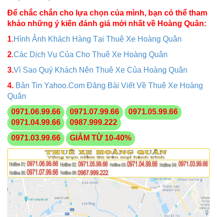
Để chắc chắn cho lựa chọn của mình, bạn có thể tham
khảo những ý kiến đánh giá mới nhất về Hoàng Quân:
1
.
Hình Ảnh Khách Hàng Tại Thuê Xe Hoàng Quân
2
.
Các Dịch Vụ Của Cho Thuê Xe Hoàng Quân
3.
Vì Sao Quý Khách Nên Thuê Xe Của Hoàng Quân
4.
Bản Tin Yahoo.Com Đăng Bài Viết Về Thuê Xe Hoàng
Quân
0971.06.99.66
0971.07.99.66
0971.05.99.66
0971.04.99.66
0987.999.222
0971.03.99.66
GIẢM TỪ 10-40%