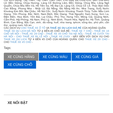
Cốc Bích Động, Tây Thiên, Tây Thiên Thiền Viện, Phủ Giầy, Bà Chúa Kho, Đền Vua Đinh
Lê, Đền Gióng, Chùa Hương, Làng Cổ Đường Lâm, Đền Gióng, Chùa Mía, Lăng Ngô
Quyền, Chùa Mía Đền Và, Hồ Tiên Sa, Hồ Đại Lải, Lăng Cô, Chùa Cổ Lễ, Thác Bản Giốc
Cao Bằng, Phong Nha - Nhật Lệ, Đà Nẵng, Đà Nẵng Hội An, Nha Trang, Suối Nước
Khoáng Kim Bôi, Mai Châu, Hồ Núi Cốc, Suối Nước Khoáng Thanh Thủy, Tuần Mẫu Linh
Giang, Yên Phong, Bắc Ninh, Nam Định, Bắc Giang, Thái Nguyên Sam Sung, Sơn La,
Điện Biên, Hoa Binh, Yên Bái, Lai Châu, Phú Thọ, Hưng Yên, Móng Cái, Quảng Ninh,
Cẩm Phả, Hải Phòng, Hà Nam, Phủ Lý, Ninh Bình, Thanh Hóa, Nghệ An, Hà Tĩnh, Quảng
Bình, Cao Bằng, Bắc Cạn, vinh, đà nẵng, huế, nha trang, tphcm, vũng tàu, phú yên, cần
thơ, quảng nam, hội an.
CÁC DỊCH VỤ
CHO THUÊ XE Ô TÔ
VA
THUÊ XE DU LỊCH GIÁ RẺ
CỦA HOÀNG QUÂN:
THUÊ XE DU LỊCH HÀ NỘI
TỪ 4 ĐẾN 45 CHỖ GIÁ RẺ-
THUÊ XE 7 CHỖ
-
THUÊ XE 16
CHỖ HÀ NỘI
-
THUÊ XE 29 CHỖ
-
THUÊ XE 45 CHỖ TẠI HÀ NỘI
-
THUÊ XE CƯỚI TẠI
HÀ NỘI
-
CHO THUÊ XE ĐI LỄ HỘI
-
THUE XE CUOI
- HÃY ĐẾN VỚI DỊCH VỤ CHO
THUE XE DU LICH
TỪ 4 ĐẾN 45 CHỖ CỦA HOÀNG QUÂN: CHO
THUE XE 29 CHO
-
CHO
THUÊ XE 45 CHỖ
-
Tags:
XE CÙNG HÃNG
XE CÙNG MÀU
XE CÙNG GIÁ
XE CÙNG CHỖ
XE NỔI BẬT