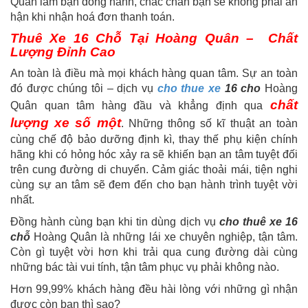
Quân làm bạn đồng hành, chắc chắn bạn sẽ không phải ân
hận khi nhận hoá đơn thanh toán.
Thuê Xe 16 Chỗ Tại Hoàng Quân – Chất
Lượng Đỉnh Cao
An toàn là điều mà mọi khách hàng quan tâm. Sự an toàn
đó được chúng tôi – dịch vụ
cho thue xe
16 cho
Hoàng
chất
Quân quan tâm hàng đầu và khẳng định qua
lượng xe số một
. Những thông số kĩ thuật an toàn
cùng chế độ bảo dưỡng định kì, thay thế phụ kiện chính
hãng khi có hỏng hóc xảy ra sẽ khiến bạn an tâm tuyệt đối
trên cung đường di chuyển. Cảm giác thoải mái, tiện nghi
cùng sự an tâm sẽ đem đến cho bạn hành trình tuyệt vời
nhất.
Đồng hành cùng bạn khi tin dùng dịch vụ
cho thuê xe 16
chỗ
Hoàng Quân là những lái xe chuyên nghiệp, tận tâm.
Còn gì tuyệt vời hơn khi trải qua cung đường dài cùng
những bác tài vui tính, tận tâm phục vụ phải không nào.
Hơn 99,99% khách hàng đều hài lòng với những gì nhận
được còn bạn thì sao?