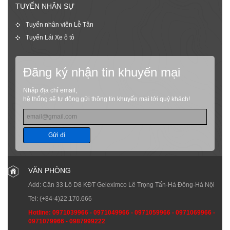
TUYỂN NHÂN SỰ
Tuyển nhân viên Lễ Tân
Tuyển Lái Xe ô tô
Đăng ký nhận tin khuyến mại
Nhập địa chỉ email,
hệ thống sẽ tự động gửi thông tin khuyến mại tới quý khách!
Gửi đi
VĂN PHÒNG
Add: Căn 33 Lô D8 KĐT Geleximco Lê Trọng Tấn-Hà Đông-Hà Nội
Tel:
(+84-4)22.170.666
Hotline:
0971039966
-
0971049966
-
0971059966
-
0971069966
-
0971079966
-
0987999222