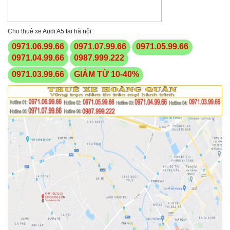
Cho thuê xe Audi A5 tại hà nội
0971.06.99.66
0971.07.99.66
0971.05.99.66
0971.04.99.66
0987.999.222
0971.03.99.66
GIẢM TỪ 10-40%