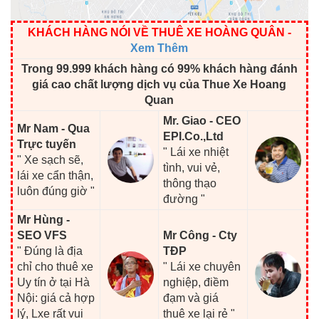
KHÁCH HÀNG NÓI VỀ THUÊ XE HOÀNG QUÂN
-
Xem Thêm
Trong 99.999 khách hàng có 99% khách hàng đánh
giá cao chất lượng dịch vụ của Thue Xe Hoang
Quan
Mr. Giao - CEO
Mr Nam - Qua
EPI.Co.,Ltd
Trực tuyến
" Lái xe nhiệt
" Xe sạch sẽ,
tình, vui vẻ,
lái xe cẩn thận,
thông thạo
luôn đúng giờ "
đường "
Mr Hùng -
SEO VFS
Mr Công - Cty
" Đúng là địa
TĐP
chỉ cho thuê xe
" Lái xe chuyên
Uy tín ở tại Hà
nghiệp, điềm
Nội: giá cả hợp
đạm và giá
lý, Lxe rất vui
thuê xe lại rẻ "