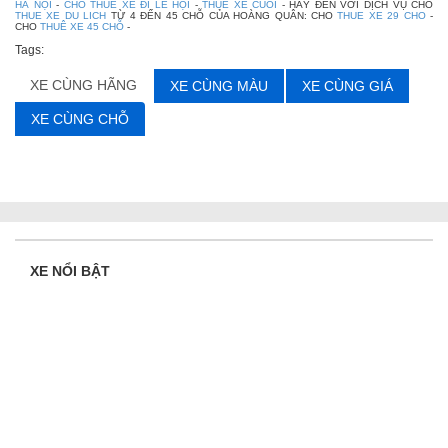
HÀ NỘI
-
CHO THUÊ XE ĐI LỄ HỘI
-
THUE XE CUOI
- HÃY ĐẾN VỚI DỊCH VỤ CHO
THUE XE DU LICH
TỪ 4 ĐẾN 45 CHỖ CỦA HOÀNG QUÂN: CHO
THUE XE 29 CHO
-
CHO
THUÊ XE 45 CHỖ
-
Tags:
XE CÙNG HÃNG
XE CÙNG MÀU
XE CÙNG GIÁ
XE CÙNG CHỖ
XE NỔI BẬT