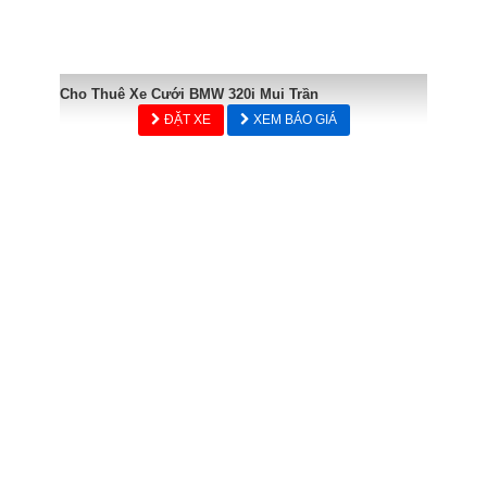
Cho Thuê Xe Cưới BMW 320i Mui Trần
ĐẶT XE
XEM BÁO GIÁ