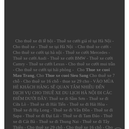
Cho thuê xe đi lễ hội
-
Thuê xe cưới giá rẻ tại Hà Nội
-
Cho thuê xe
-
Thuê xe tại Hà Nội
-
Cho thuê xe cưới
-
Cho thuê xe cưới tại hà nội
-
Thuê xe cưới Mercedes
-
Thuê xe cưới Audi
-
Thuê xe cưới BMW
-
Thuê xe cưới
Camry
-
Thuê xe cưới Lexus
-
Cho thuê xe cưới mui trần
-
Cho thuê xe cưới tại hải phòng
- Cho
Thue xe cuoi
Mau Trang
, Cho
Thue xe cuoi Sieu Sang
Cho thuê xe 7
chỗ
-
Cho thuê xe 16 chỗ
-
thue xe 29 cho
- VÀO MÙA
HÈ KHÁCH HÀNG SẼ QUAN TÂM NHIỀU ĐẾN
DỊCH VỤ CHO THUÊ XE DU LỊCH HÀ NỘI ĐI CÁC
ĐIỂM DƯỚI ĐÂY:
Thuê xe đi Sầm Sơn
-
Thuê xe đi
Cửa Lò
-
Thuê xe đi Hải Tiến
-
Thuê xe đi Hải Hòa
-
Thuê xe đi Hạ Long
-
Thuê xe đi Vân Đồn
-
Thuê xe đi
Sapa
-
Thuê xe đi Đại Lải
-
Thuê xe đi Tam Đảo
-
Thuê
xe đi Cát Bà
-
Thuê xe đi Thung Nai
-
Thuê xe đi Tây
Thiên
-
Cho thuê xe 29 chỗ
-
Cho thuê xe 16 chỗ
-
Cho