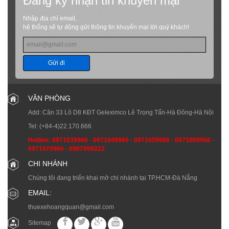
Đăng ký nhận tin khuyến mại
Nhập địa chỉ email,
hệ thống sẽ tự động gửi thông tin khuyến mại tới quý khách!
Gửi đi
VĂN PHÒNG
Add: Căn 33 Lô D8 KĐT Geleximco Lê Trọng Tấn-Hà Đông-Hà Nội
Tel:
(+84-4)22.170.666
Hotline:
0971039966
-
0971049966
-
0971059966
-
0971069966
-
0971079966
-
0987999222
CHI NHÁNH
Chúng tôi đang triển khai mở chi nhánh tại TP.HCM-Đà Nẵng
EMAIL:
thuexehoangquan@gmail.com
Sitemap