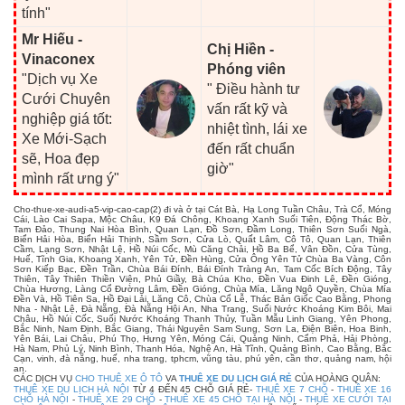
tính"
Mr Hiếu -
Chị Hiền -
Vinaconex
Phóng viên
"Dịch vụ Xe
" Điều hành tư
Cưới Chuyên
vấn rất kỹ và
nghiệp giá tốt:
nhiệt tình, lái xe
Xe Mới-Sạch
đến rất chuẩn
sẽ, Hoa đẹp
giờ"
mình rất ưng ý"
Cho-thue-xe-audi-a5-vip-cao-cap(2) đi và ở tại Cát Bà, Hạ Long Tuần Châu, Trà Cổ, Móng
Cái, Lào Cai Sapa, Mộc Châu, K9 Đá Chông, Khoang Xanh Suối Tiên, Động Thác Bờ,
Tam Đảo, Thung Nai Hòa Bình, Quan Lạn, Đồ Sơn, Đầm Long, Thiên Sơn Suối Ngà,
Biển Hải Hòa, Biển Hải Thịnh, Sầm Sơn, Cửa Lò, Quất Lâm, Cô Tô, Quan Lạn, Thiên
Cầm, Lạng Sơn, Nhật Lệ, Hồ Núi Cốc, Mù Căng Chải, Hồ Ba Bể, Vân Đồn, Cửa Tùng,
Huế, Tĩnh Gia, Khoang Xanh, Yên Tử, Đền Hùng, Cửa Ông Yên Tử Chùa Ba Vàng, Côn
Sơn Kiếp Bạc, Đền Trần, Chùa Bái Đính, Bái Đính Tràng An, Tam Cốc Bích Động, Tây
Thiên, Tây Thiên Thiền Viện, Phủ Giầy, Bà Chúa Kho, Đền Vua Đinh Lê, Đền Gióng,
Chùa Hương, Làng Cổ Đường Lâm, Đền Gióng, Chùa Mía, Lăng Ngô Quyền, Chùa Mía
Đền Và, Hồ Tiên Sa, Hồ Đại Lải, Lăng Cô, Chùa Cổ Lễ, Thác Bản Giốc Cao Bằng, Phong
Nha - Nhật Lệ, Đà Nẵng, Đà Nẵng Hội An, Nha Trang, Suối Nước Khoáng Kim Bôi, Mai
Châu, Hồ Núi Cốc, Suối Nước Khoáng Thanh Thủy, Tuần Mẫu Linh Giang, Yên Phong,
Bắc Ninh, Nam Định, Bắc Giang, Thái Nguyên Sam Sung, Sơn La, Điện Biên, Hoa Binh,
Yên Bái, Lai Châu, Phú Thọ, Hưng Yên, Móng Cái, Quảng Ninh, Cẩm Phả, Hải Phòng,
Hà Nam, Phủ Lý, Ninh Bình, Thanh Hóa, Nghệ An, Hà Tĩnh, Quảng Bình, Cao Bằng, Bắc
Cạn, vinh, đà nẵng, huế, nha trang, tphcm, vũng tàu, phú yên, cần thơ, quảng nam, hội
an.
CÁC DỊCH VỤ
CHO THUÊ XE Ô TÔ
VA
THUÊ XE DU LỊCH GIÁ RẺ
CỦA HOÀNG QUÂN:
THUÊ XE DU LỊCH HÀ NỘI
TỪ 4 ĐẾN 45 CHỖ GIÁ RẺ-
THUÊ XE 7 CHỖ
-
THUÊ XE 16
CHỖ HÀ NỘI
-
THUÊ XE 29 CHỖ
-
THUÊ XE 45 CHỖ TẠI HÀ NỘI
-
THUÊ XE CƯỚI TẠI