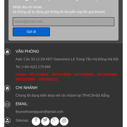
Nhập địa chỉ email,
hệ thống sẽ tự động gửi thông tin khuyến mại tới quý khách!
Gửi đi
VĂN PHÒNG
Add: Căn 33 Lô D8 KĐT Geleximco Lê Trọng Tấn-Hà Đông-Hà Nội
Tel:
(+84-4)22.170.666
Hotline:
0971039966
-
0971049966
-
0971059966
-
0971069966
-
0971079966
-
0987999222
CHI NHÁNH
Chúng tôi đang triển khai mở chi nhánh tại TP.HCM-Đà Nẵng
EMAIL:
thuexehoangquan@gmail.com
Sitemap