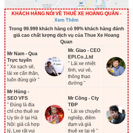
KHÁCH HÀNG NÓI VỀ THUÊ XE HOÀNG QUÂN
-
Xem Thêm
Trong 99.999 khách hàng có 99% khách hàng đánh
giá cao chất lượng dịch vụ của Thue Xe Hoang
Quan
Mr. Giao - CEO
Mr Nam - Qua
EPI.Co.,Ltd
Trực tuyến
" Lái xe nhiệt
" Xe sạch sẽ,
tình, vui vẻ,
lái xe cẩn thận,
thông thạo
luôn đúng giờ "
đường "
Mr Hùng -
SEO VFS
Mr Công - Cty
" Đúng là địa
TĐP
chỉ cho thuê xe
" Lái xe chuyên
Uy tín ở tại Hà
nghiệp, điềm
Nội: giá cả hợp
đạm và giá
lý, Lxe rất vui
thuê xe lại rẻ "