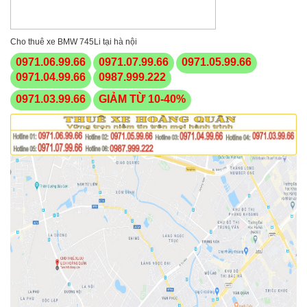
Cho thuê xe BMW 745Li tại hà nội
0971.06.99.66
0971.07.99.66
0971.05.99.66
0971.04.99.66
0987.999.222
0971.03.99.66
GIẢM TỪ 10-40%