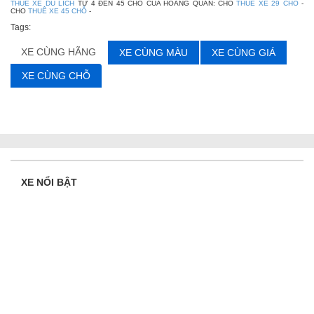
THUE XE DU LICH
TỪ 4 ĐẾN 45 CHỖ CỦA HOÀNG QUÂN: CHO
THUE XE 29 CHO
-
CHO
THUÊ XE 45 CHỖ
-
Tags:
XE CÙNG HÃNG
XE CÙNG MÀU
XE CÙNG GIÁ
XE CÙNG CHỖ
XE NỔI BẬT