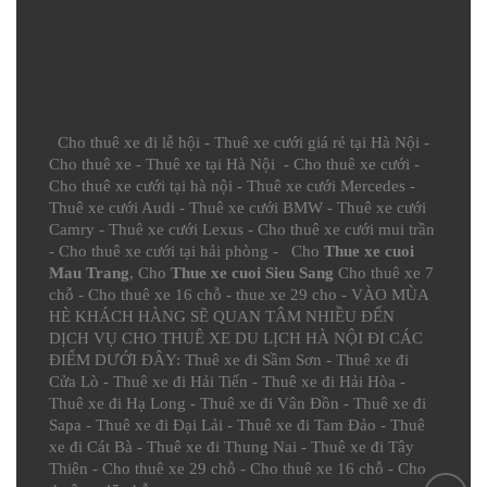
Cho thuê xe đi lễ hội
-
Thuê xe cưới giá rẻ tại Hà Nội
-
Cho thuê xe
-
Thuê xe tại Hà Nội
-
Cho thuê xe cưới
-
Cho thuê xe cưới tại hà nội
-
Thuê xe cưới Mercedes
-
Thuê xe cưới Audi
-
Thuê xe cưới BMW
-
Thuê xe cưới
Camry
-
Thuê xe cưới Lexus
-
Cho thuê xe cưới mui trần
-
Cho thuê xe cưới tại hải phòng
- Cho
Thue xe cuoi
Mau Trang
, Cho
Thue xe cuoi Sieu Sang
Cho thuê xe 7
chỗ
-
Cho thuê xe 16 chỗ
-
thue xe 29 cho
- VÀO MÙA
HÈ KHÁCH HÀNG SẼ QUAN TÂM NHIỀU ĐẾN
DỊCH VỤ CHO THUÊ XE DU LỊCH HÀ NỘI ĐI CÁC
ĐIỂM DƯỚI ĐÂY:
Thuê xe đi Sầm Sơn
-
Thuê xe đi
Cửa Lò
-
Thuê xe đi Hải Tiến
-
Thuê xe đi Hải Hòa
-
Thuê xe đi Hạ Long
-
Thuê xe đi Vân Đồn
-
Thuê xe đi
Sapa
-
Thuê xe đi Đại Lải
-
Thuê xe đi Tam Đảo
-
Thuê
xe đi Cát Bà
-
Thuê xe đi Thung Nai
-
Thuê xe đi Tây
Thiên
-
Cho thuê xe 29 chỗ
-
Cho thuê xe 16 chỗ
-
Cho