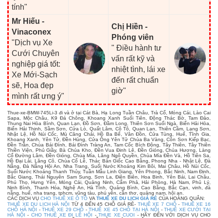
tính"
Mr Hiếu -
Chị Hiền -
Vinaconex
Phóng viên
"Dịch vụ Xe
" Điều hành tư
Cưới Chuyên
vấn rất kỹ và
nghiệp giá tốt:
nhiệt tình, lái xe
Xe Mới-Sạch
đến rất chuẩn
sẽ, Hoa đẹp
giờ"
mình rất ưng ý"
Thue-xe-BMW-745Li-3 đi và ở tại Cát Bà, Hạ Long Tuần Châu, Trà Cổ, Móng Cái, Lào Cai
Sapa, Mộc Châu, K9 Đá Chông, Khoang Xanh Suối Tiên, Động Thác Bờ, Tam Đảo,
Thung Nai Hòa Bình, Quan Lạn, Đồ Sơn, Đầm Long, Thiên Sơn Suối Ngà, Biển Hải Hòa,
Biển Hải Thịnh, Sầm Sơn, Cửa Lò, Quất Lâm, Cô Tô, Quan Lạn, Thiên Cầm, Lạng Sơn,
Nhật Lệ, Hồ Núi Cốc, Mù Căng Chải, Hồ Ba Bể, Vân Đồn, Cửa Tùng, Huế, Tĩnh Gia,
Khoang Xanh, Yên Tử, Đền Hùng, Cửa Ông Yên Tử Chùa Ba Vàng, Côn Sơn Kiếp Bạc,
Đền Trần, Chùa Bái Đính, Bái Đính Tràng An, Tam Cốc Bích Động, Tây Thiên, Tây Thiên
Thiền Viện, Phủ Giầy, Bà Chúa Kho, Đền Vua Đinh Lê, Đền Gióng, Chùa Hương, Làng
Cổ Đường Lâm, Đền Gióng, Chùa Mía, Lăng Ngô Quyền, Chùa Mía Đền Và, Hồ Tiên Sa,
Hồ Đại Lải, Lăng Cô, Chùa Cổ Lễ, Thác Bản Giốc Cao Bằng, Phong Nha - Nhật Lệ, Đà
Nẵng, Đà Nẵng Hội An, Nha Trang, Suối Nước Khoáng Kim Bôi, Mai Châu, Hồ Núi Cốc,
Suối Nước Khoáng Thanh Thủy, Tuần Mẫu Linh Giang, Yên Phong, Bắc Ninh, Nam Định,
Bắc Giang, Thái Nguyên Sam Sung, Sơn La, Điện Biên, Hoa Binh, Yên Bái, Lai Châu,
Phú Thọ, Hưng Yên, Móng Cái, Quảng Ninh, Cẩm Phả, Hải Phòng, Hà Nam, Phủ Lý,
Ninh Bình, Thanh Hóa, Nghệ An, Hà Tĩnh, Quảng Bình, Cao Bằng, Bắc Cạn, vinh, đà
nẵng, huế, nha trang, tphcm, vũng tàu, phú yên, cần thơ, quảng nam, hội an.
CÁC DỊCH VỤ
CHO THUÊ XE Ô TÔ
VA
THUÊ XE DU LỊCH GIÁ RẺ
CỦA HOÀNG QUÂN:
THUÊ XE DU LỊCH HÀ NỘI
TỪ 4 ĐẾN 45 CHỖ GIÁ RẺ-
THUÊ XE 7 CHỖ
-
THUÊ XE 16
CHỖ HÀ NỘI
-
THUÊ XE 29 CHỖ
-
THUÊ XE 45 CHỖ TẠI HÀ NỘI
-
THUÊ XE CƯỚI TẠI
HÀ NỘI
-
CHO THUÊ XE ĐI LỄ HỘI
-
THUE XE CUOI
- HÃY ĐẾN VỚI DỊCH VỤ CHO