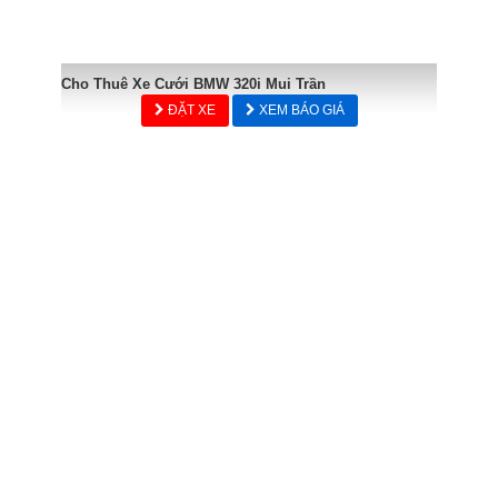
Cho Thuê Xe Cưới BMW 320i Mui Trần
ĐẶT XE
XEM BÁO GIÁ