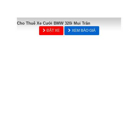
Cho Thuê Xe Cưới BMW 320i Mui Trần
ĐẶT XE
XEM BÁO GIÁ