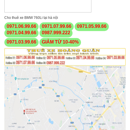
Cho thuê xe BMW 760Li tại hà nội
0971.06.99.66
0971.07.99.66
0971.05.99.66
0971.04.99.66
0987.999.222
0971.03.99.66
GIẢM TỪ 10-40%