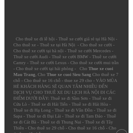
Cho thuê xe đi lễ hội
-
Thuê xe cưới giá rẻ tại Hà Nội
-
Cho thuê xe
-
Thuê xe tại Hà Nội
-
Cho thuê xe cưới
-
Cho thuê xe cưới tại hà nội
-
Thuê xe cưới Mercedes
-
Thuê xe cưới Audi
-
Thuê xe cưới BMW
-
Thuê xe cưới
Camry
-
Thuê xe cưới Lexus
-
Cho thuê xe cưới mui trần
-
Cho thuê xe cưới tại hải phòng
- Cho
Thue xe cuoi
Mau Trang
, Cho
Thue xe cuoi Sieu Sang
Cho thuê xe 7
chỗ
-
Cho thuê xe 16 chỗ
-
thue xe 29 cho
- VÀO MÙA
HÈ KHÁCH HÀNG SẼ QUAN TÂM NHIỀU ĐẾN
DỊCH VỤ CHO THUÊ XE DU LỊCH HÀ NỘI ĐI CÁC
ĐIỂM DƯỚI ĐÂY:
Thuê xe đi Sầm Sơn
-
Thuê xe đi
Cửa Lò
-
Thuê xe đi Hải Tiến
-
Thuê xe đi Hải Hòa
-
Thuê xe đi Hạ Long
-
Thuê xe đi Vân Đồn
-
Thuê xe đi
Sapa
-
Thuê xe đi Đại Lải
-
Thuê xe đi Tam Đảo
-
Thuê
xe đi Cát Bà
-
Thuê xe đi Thung Nai
-
Thuê xe đi Tây
Thiên
-
Cho thuê xe 29 chỗ
-
Cho thuê xe 16 chỗ
-
Cho