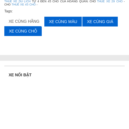
THUE XE DU LICH
TỪ 4 ĐẾN 45 CHỖ CỦA HOÀNG QUÂN: CHO
THUE XE 29 CHO
-
CHO
THUÊ XE 45 CHỖ
-
Tags:
XE CÙNG HÃNG
XE CÙNG MÀU
XE CÙNG GIÁ
XE CÙNG CHỖ
XE NỔI BẬT