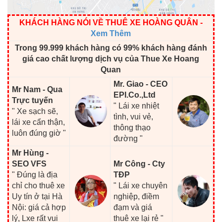
KHÁCH HÀNG NÓI VỀ THUÊ XE HOÀNG QUÂN
-
Xem Thêm
Trong 99.999 khách hàng có 99% khách hàng đánh
giá cao chất lượng dịch vụ của Thue Xe Hoang
Quan
Mr. Giao - CEO
Mr Nam - Qua
EPI.Co.,Ltd
Trực tuyến
" Lái xe nhiệt
" Xe sạch sẽ,
tình, vui vẻ,
lái xe cẩn thận,
thông thạo
luôn đúng giờ "
đường "
Mr Hùng -
SEO VFS
Mr Công - Cty
" Đúng là địa
TĐP
chỉ cho thuê xe
" Lái xe chuyên
Uy tín ở tại Hà
nghiệp, điềm
Nội: giá cả hợp
đạm và giá
lý, Lxe rất vui
thuê xe lại rẻ "