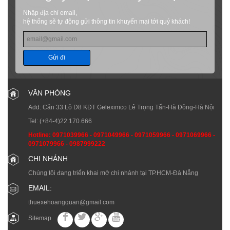
Nhập địa chỉ email,
hệ thống sẽ tự động gửi thông tin khuyến mại tới quý khách!
Gửi đi
VĂN PHÒNG
Add: Căn 33 Lô D8 KĐT Geleximco Lê Trọng Tấn-Hà Đông-Hà Nội
Tel:
(+84-4)22.170.666
Hotline:
0971039966
-
0971049966
-
0971059966
-
0971069966
-
0971079966
-
0987999222
CHI NHÁNH
Chúng tôi đang triển khai mở chi nhánh tại TP.HCM-Đà Nẵng
EMAIL:
thuexehoangquan@gmail.com
Sitemap