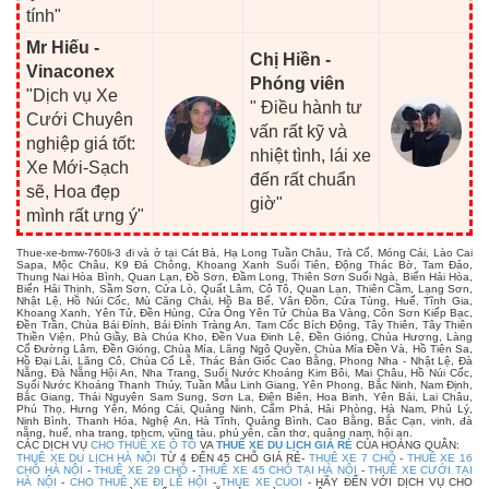
tính"
Mr Hiếu -
Chị Hiền -
Vinaconex
Phóng viên
"Dịch vụ Xe
" Điều hành tư
Cưới Chuyên
vấn rất kỹ và
nghiệp giá tốt:
nhiệt tình, lái xe
Xe Mới-Sạch
đến rất chuẩn
sẽ, Hoa đẹp
giờ"
mình rất ưng ý"
Thue-xe-bmw-760li-3 đi và ở tại Cát Bà, Hạ Long Tuần Châu, Trà Cổ, Móng Cái, Lào Cai
Sapa, Mộc Châu, K9 Đá Chông, Khoang Xanh Suối Tiên, Động Thác Bờ, Tam Đảo,
Thung Nai Hòa Bình, Quan Lạn, Đồ Sơn, Đầm Long, Thiên Sơn Suối Ngà, Biển Hải Hòa,
Biển Hải Thịnh, Sầm Sơn, Cửa Lò, Quất Lâm, Cô Tô, Quan Lạn, Thiên Cầm, Lạng Sơn,
Nhật Lệ, Hồ Núi Cốc, Mù Căng Chải, Hồ Ba Bể, Vân Đồn, Cửa Tùng, Huế, Tĩnh Gia,
Khoang Xanh, Yên Tử, Đền Hùng, Cửa Ông Yên Tử Chùa Ba Vàng, Côn Sơn Kiếp Bạc,
Đền Trần, Chùa Bái Đính, Bái Đính Tràng An, Tam Cốc Bích Động, Tây Thiên, Tây Thiên
Thiền Viện, Phủ Giầy, Bà Chúa Kho, Đền Vua Đinh Lê, Đền Gióng, Chùa Hương, Làng
Cổ Đường Lâm, Đền Gióng, Chùa Mía, Lăng Ngô Quyền, Chùa Mía Đền Và, Hồ Tiên Sa,
Hồ Đại Lải, Lăng Cô, Chùa Cổ Lễ, Thác Bản Giốc Cao Bằng, Phong Nha - Nhật Lệ, Đà
Nẵng, Đà Nẵng Hội An, Nha Trang, Suối Nước Khoáng Kim Bôi, Mai Châu, Hồ Núi Cốc,
Suối Nước Khoáng Thanh Thủy, Tuần Mẫu Linh Giang, Yên Phong, Bắc Ninh, Nam Định,
Bắc Giang, Thái Nguyên Sam Sung, Sơn La, Điện Biên, Hoa Binh, Yên Bái, Lai Châu,
Phú Thọ, Hưng Yên, Móng Cái, Quảng Ninh, Cẩm Phả, Hải Phòng, Hà Nam, Phủ Lý,
Ninh Bình, Thanh Hóa, Nghệ An, Hà Tĩnh, Quảng Bình, Cao Bằng, Bắc Cạn, vinh, đà
nẵng, huế, nha trang, tphcm, vũng tàu, phú yên, cần thơ, quảng nam, hội an.
CÁC DỊCH VỤ
CHO THUÊ XE Ô TÔ
VA
THUÊ XE DU LỊCH GIÁ RẺ
CỦA HOÀNG QUÂN:
THUÊ XE DU LỊCH HÀ NỘI
TỪ 4 ĐẾN 45 CHỖ GIÁ RẺ-
THUÊ XE 7 CHỖ
-
THUÊ XE 16
CHỖ HÀ NỘI
-
THUÊ XE 29 CHỖ
-
THUÊ XE 45 CHỖ TẠI HÀ NỘI
-
THUÊ XE CƯỚI TẠI
HÀ NỘI
-
CHO THUÊ XE ĐI LỄ HỘI
-
THUE XE CUOI
- HÃY ĐẾN VỚI DỊCH VỤ CHO