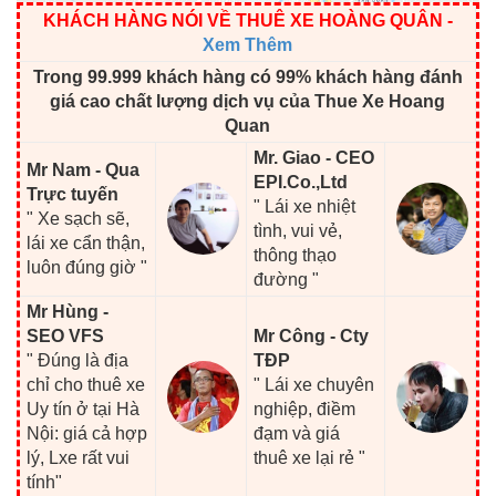
KHÁCH HÀNG NÓI VỀ THUÊ XE HOÀNG QUÂN
-
Xem Thêm
Trong 99.999 khách hàng có 99% khách hàng đánh
giá cao chất lượng dịch vụ của Thue Xe Hoang
Quan
Mr. Giao - CEO
Mr Nam - Qua
EPI.Co.,Ltd
Trực tuyến
" Lái xe nhiệt
" Xe sạch sẽ,
tình, vui vẻ,
lái xe cẩn thận,
thông thạo
luôn đúng giờ "
đường "
Mr Hùng -
SEO VFS
Mr Công - Cty
" Đúng là địa
TĐP
chỉ cho thuê xe
" Lái xe chuyên
Uy tín ở tại Hà
nghiệp, điềm
Nội: giá cả hợp
đạm và giá
lý, Lxe rất vui
thuê xe lại rẻ "
tính"