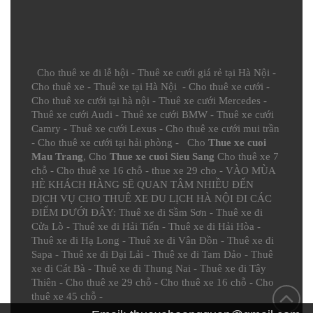
Cho thuê xe đi lễ hội
-
Thuê xe cưới giá rẻ tại Hà Nội
-
Cho thuê xe
-
Thuê xe tại Hà Nội
-
Cho thuê xe cưới
-
Cho thuê xe cưới tại hà nội
-
Thuê xe cưới Mercedes
-
Thuê xe cưới Audi
-
Thuê xe cưới BMW
-
Thuê xe cưới
Camry
-
Thuê xe cưới Lexus
-
Cho thuê xe cưới mui trần
-
Cho thuê xe cưới tại hải phòng
- Cho
Thue xe cuoi
Mau Trang
, Cho
Thue xe cuoi Sieu Sang
Cho thuê xe 7
chỗ
-
Cho thuê xe 16 chỗ
-
thue xe 29 cho
- VÀO MÙA
HÈ KHÁCH HÀNG SẼ QUAN TÂM NHIỀU ĐẾN
DỊCH VỤ CHO THUÊ XE DU LỊCH HÀ NỘI ĐI CÁC
ĐIỂM DƯỚI ĐÂY:
Thuê xe đi Sầm Sơn
-
Thuê xe đi
Cửa Lò
-
Thuê xe đi Hải Tiến
-
Thuê xe đi Hải Hòa
-
Thuê xe đi Hạ Long
-
Thuê xe đi Vân Đồn
-
Thuê xe đi
Sapa
-
Thuê xe đi Đại Lải
-
Thuê xe đi Tam Đảo
-
Thuê
xe đi Cát Bà
-
Thuê xe đi Thung Nai
-
Thuê xe đi Tây
Thiên
-
Cho thuê xe 29 chỗ
-
Cho thuê xe 16 chỗ
-
Cho
thuê xe 45 chỗ
-