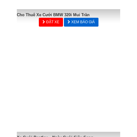
Cho Thuê Xe Cưới BMW 320i Mui Trần
ĐẶT XE
XEM BÁO GIÁ