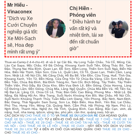
Mr Hiếu -
Chị Hiền -
Vinaconex
Phóng viên
"Dịch vụ Xe
" Điều hành tư
Cưới Chuyên
vấn rất kỹ và
nghiệp giá tốt:
nhiệt tình, lái xe
Xe Mới-Sạch
đến rất chuẩn
sẽ, Hoa đẹp
giờ"
mình rất ưng ý"
Thue-xe-Camry-2.4-4-cho-41 đi và ở tại Cát Bà, Hạ Long Tuần Châu, Trà Cổ, Móng Cái,
Lào Cai Sapa, Mộc Châu, K9 Đá Chông, Khoang Xanh Suối Tiên, Động Thác Bờ, Tam
Đảo, Thung Nai Hòa Bình, Quan Lạn, Đồ Sơn, Đầm Long, Thiên Sơn Suối Ngà, Biển Hải
Hòa, Biển Hải Thịnh, Sầm Sơn, Cửa Lò, Quất Lâm, Cô Tô, Quan Lạn, Thiên Cầm, Lạng
Sơn, Nhật Lệ, Hồ Núi Cốc, Mù Căng Chải, Hồ Ba Bể, Vân Đồn, Cửa Tùng, Huế, Tĩnh Gia,
Khoang Xanh, Yên Tử, Đền Hùng, Cửa Ông Yên Tử Chùa Ba Vàng, Côn Sơn Kiếp Bạc,
Đền Trần, Chùa Bái Đính, Bái Đính Tràng An, Tam Cốc Bích Động, Tây Thiên, Tây Thiên
Thiền Viện, Phủ Giầy, Bà Chúa Kho, Đền Vua Đinh Lê, Đền Gióng, Chùa Hương, Làng
Cổ Đường Lâm, Đền Gióng, Chùa Mía, Lăng Ngô Quyền, Chùa Mía Đền Và, Hồ Tiên Sa,
Hồ Đại Lải, Lăng Cô, Chùa Cổ Lễ, Thác Bản Giốc Cao Bằng, Phong Nha - Nhật Lệ, Đà
Nẵng, Đà Nẵng Hội An, Nha Trang, Suối Nước Khoáng Kim Bôi, Mai Châu, Hồ Núi Cốc,
Suối Nước Khoáng Thanh Thủy, Tuần Mẫu Linh Giang, Yên Phong, Bắc Ninh, Nam Định,
Bắc Giang, Thái Nguyên Sam Sung, Sơn La, Điện Biên, Hoa Binh, Yên Bái, Lai Châu,
Phú Thọ, Hưng Yên, Móng Cái, Quảng Ninh, Cẩm Phả, Hải Phòng, Hà Nam, Phủ Lý,
Ninh Bình, Thanh Hóa, Nghệ An, Hà Tĩnh, Quảng Bình, Cao Bằng, Bắc Cạn, vinh, đà
nẵng, huế, nha trang, tphcm, vũng tàu, phú yên, cần thơ, quảng nam, hội an.
CÁC DỊCH VỤ
CHO THUÊ XE Ô TÔ
VA
THUÊ XE DU LỊCH GIÁ RẺ
CỦA HOÀNG QUÂN:
THUÊ XE DU LỊCH HÀ NỘI
TỪ 4 ĐẾN 45 CHỖ GIÁ RẺ-
THUÊ XE 7 CHỖ
-
THUÊ XE 16
CHỖ HÀ NỘI
-
THUÊ XE 29 CHỖ
-
THUÊ XE 45 CHỖ TẠI HÀ NỘI
-
THUÊ XE CƯỚI TẠI
HÀ NỘI
-
CHO THUÊ XE ĐI LỄ HỘI
-
THUE XE CUOI
- HÃY ĐẾN VỚI DỊCH VỤ CHO
THUE XE DU LICH
TỪ 4 ĐẾN 45 CHỖ CỦA HOÀNG QUÂN: CHO
THUE XE 29 CHO
-
CHO
THUÊ XE 45 CHỖ
-