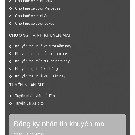
Cho thuê xe cưới Bmw
Cho thuê xe cưới Mercedes
Cho thuê xe cưới Audi
Cho thuê xe cưới Lexus
CHƯƠNG TRÌNH KHUYẾN MẠI
Khuyến mại thuê xe cưới năm nay
Khuyến mại mùa lễ hội năm nay
Khuyến mại mùa du lịch năm nay
Khuyến mại thuê xe tháng
Khuyến mại thuê xe đi sân bay
TUYỂN NHÂN SỰ
Tuyển nhân viên Lễ Tân
Tuyển Lái Xe ô tô
Đăng ký nhận tin khuyến mại
Nhập địa chỉ email,