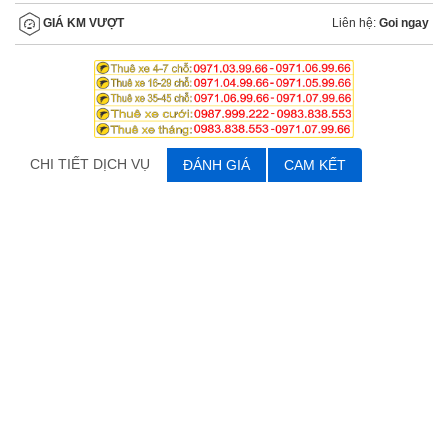
Liên hệ:
Goi ngay
GIÁ KM VƯỢT
CHI TIẾT DỊCH VỤ
ĐÁNH GIÁ
CAM KẾT