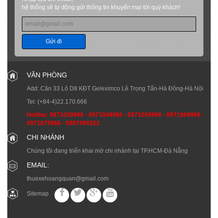
hệ thống sẽ tự động gửi thông tin khuyến mại tới quý khách!
Gửi đi
VĂN PHÒNG
Add: Căn 33 Lô D8 KĐT Geleximco Lê Trọng Tấn-Hà Đông-Hà Nội
Tel:
(+84-4)22.170.666
Hotline:
0971039966
-
0971049966
-
0971059966
-
0971069966
-
0971079966
-
0987999222
CHI NHÁNH
Chúng tôi đang triển khai mở chi nhánh tại TP.HCM-Đà Nẵng
EMAIL:
thuexehoangquan@gmail.com
Sitemap