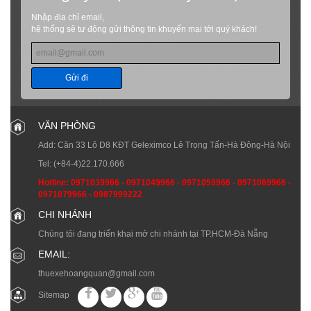
Nhập địa chỉ email,
hệ thống sẽ tự động gửi thông tin khuyến mại tới quý khách!
Gửi đi
VĂN PHÒNG
Add: Căn 33 Lô D8 KĐT Geleximco Lê Trọng Tấn-Hà Đông-Hà Nội
Tel:
(+84-4)22.170.666
Hotline:
0971039966
-
0971049966
-
0971059966
-
0971069966
-
0971079966
-
0987999222
CHI NHÁNH
Chúng tôi đang triển khai mở chi nhánh tại TP.HCM-Đà Nẵng
EMAIL:
thuexehoangquan@gmail.com
Sitemap