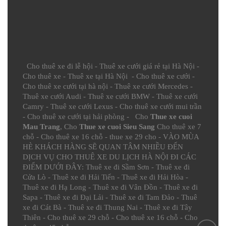
Cho thuê xe đi lễ hội
-
Thuê xe cưới giá rẻ tại Hà Nội
-
Cho thuê xe
-
Thuê xe tại Hà Nội
-
Cho thuê xe cưới
-
Cho thuê xe cưới tại hà nội
-
Thuê xe cưới Mercedes
-
Thuê xe cưới Audi
-
Thuê xe cưới BMW
-
Thuê xe cưới
Camry
-
Thuê xe cưới Lexus
-
Cho thuê xe cưới mui trần
-
Cho thuê xe cưới tại hải phòng
- Cho
Thue xe cuoi
Mau Trang
, Cho
Thue xe cuoi Sieu Sang
Cho thuê xe 7
chỗ
-
Cho thuê xe 16 chỗ
-
thue xe 29 cho
- VÀO MÙA
HÈ KHÁCH HÀNG SẼ QUAN TÂM NHIỀU ĐẾN
DỊCH VỤ CHO THUÊ XE DU LỊCH HÀ NỘI ĐI CÁC
ĐIỂM DƯỚI ĐÂY:
Thuê xe đi Sầm Sơn
-
Thuê xe đi
Cửa Lò
-
Thuê xe đi Hải Tiến
-
Thuê xe đi Hải Hòa
-
Thuê xe đi Hạ Long
-
Thuê xe đi Vân Đồn
-
Thuê xe đi
Sapa
-
Thuê xe đi Đại Lải
-
Thuê xe đi Tam Đảo
-
Thuê
xe đi Cát Bà
-
Thuê xe đi Thung Nai
-
Thuê xe đi Tây
Thiên
-
Cho thuê xe 29 chỗ
-
Cho thuê xe 16 chỗ
-
Cho