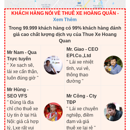
KHÁCH HÀNG NÓI VỀ THUÊ XE HOÀNG QUÂN
-
Xem Thêm
Trong 99.999 khách hàng có 99% khách hàng đánh
giá cao chất lượng dịch vụ của Thue Xe Hoang
Quan
Mr. Giao - CEO
Mr Nam - Qua
EPI.Co.,Ltd
Trực tuyến
" Lái xe nhiệt
" Xe sạch sẽ,
tình, vui vẻ,
lái xe cẩn thận,
thông thạo
luôn đúng giờ "
đường "
Mr Hùng -
SEO VFS
Mr Công - Cty
" Đúng là địa
TĐP
chỉ cho thuê xe
" Lái xe chuyên
Uy tín ở tại Hà
nghiệp, điềm
Nội: giá cả hợp
đạm và giá
lý, Lxe rất vui
thuê xe lại rẻ "