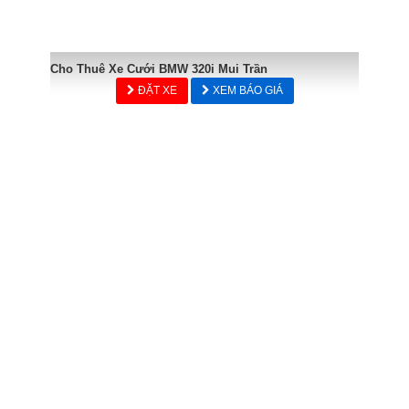
Cho Thuê Xe Cưới BMW 320i Mui Trần
ĐẶT XE
XEM BÁO GIÁ