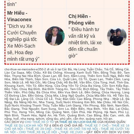
tính"
Mr Hiếu -
Chị Hiền -
Vinaconex
Phóng viên
"Dịch vụ Xe
" Điều hành tư
Cưới Chuyên
vấn rất kỹ và
nghiệp giá tốt:
nhiệt tình, lái xe
Xe Mới-Sạch
đến rất chuẩn
sẽ, Hoa đẹp
giờ"
mình rất ưng ý"
cho-thue-xe-mercedes-e350-2 đi và ở tại Cát Bà, Hạ Long Tuần Châu, Trà Cổ, Móng Cái,
Lào Cai Sapa, Mộc Châu, K9 Đá Chông, Khoang Xanh Suối Tiên, Động Thác Bờ, Tam
Đảo, Thung Nai Hòa Bình, Quan Lạn, Đồ Sơn, Đầm Long, Thiên Sơn Suối Ngà, Biển Hải
Hòa, Biển Hải Thịnh, Sầm Sơn, Cửa Lò, Quất Lâm, Cô Tô, Quan Lạn, Thiên Cầm, Lạng
Sơn, Nhật Lệ, Hồ Núi Cốc, Mù Căng Chải, Hồ Ba Bể, Vân Đồn, Cửa Tùng, Huế, Tĩnh Gia,
Khoang Xanh, Yên Tử, Đền Hùng, Cửa Ông Yên Tử Chùa Ba Vàng, Côn Sơn Kiếp Bạc,
Đền Trần, Chùa Bái Đính, Bái Đính Tràng An, Tam Cốc Bích Động, Tây Thiên, Tây Thiên
Thiền Viện, Phủ Giầy, Bà Chúa Kho, Đền Vua Đinh Lê, Đền Gióng, Chùa Hương, Làng
Cổ Đường Lâm, Đền Gióng, Chùa Mía, Lăng Ngô Quyền, Chùa Mía Đền Và, Hồ Tiên Sa,
Hồ Đại Lải, Lăng Cô, Chùa Cổ Lễ, Thác Bản Giốc Cao Bằng, Phong Nha - Nhật Lệ, Đà
Nẵng, Đà Nẵng Hội An, Nha Trang, Suối Nước Khoáng Kim Bôi, Mai Châu, Hồ Núi Cốc,
Suối Nước Khoáng Thanh Thủy, Tuần Mẫu Linh Giang, Yên Phong, Bắc Ninh, Nam Định,
Bắc Giang, Thái Nguyên Sam Sung, Sơn La, Điện Biên, Hoa Binh, Yên Bái, Lai Châu,
Phú Thọ, Hưng Yên, Móng Cái, Quảng Ninh, Cẩm Phả, Hải Phòng, Hà Nam, Phủ Lý,
Ninh Bình, Thanh Hóa, Nghệ An, Hà Tĩnh, Quảng Bình, Cao Bằng, Bắc Cạn, vinh, đà
nẵng, huế, nha trang, tphcm, vũng tàu, phú yên, cần thơ, quảng nam, hội an.
CÁC DỊCH VỤ
CHO THUÊ XE Ô TÔ
VA
THUÊ XE DU LỊCH GIÁ RẺ
CỦA HOÀNG QUÂN:
THUÊ XE DU LỊCH HÀ NỘI
TỪ 4 ĐẾN 45 CHỖ GIÁ RẺ-
THUÊ XE 7 CHỖ
-
THUÊ XE 16
CHỖ HÀ NỘI
-
THUÊ XE 29 CHỖ
-
THUÊ XE 45 CHỖ TẠI HÀ NỘI
-
THUÊ XE CƯỚI TẠI
HÀ NỘI
-
CHO THUÊ XE ĐI LỄ HỘI
-
THUE XE CUOI
- HÃY ĐẾN VỚI DỊCH VỤ CHO