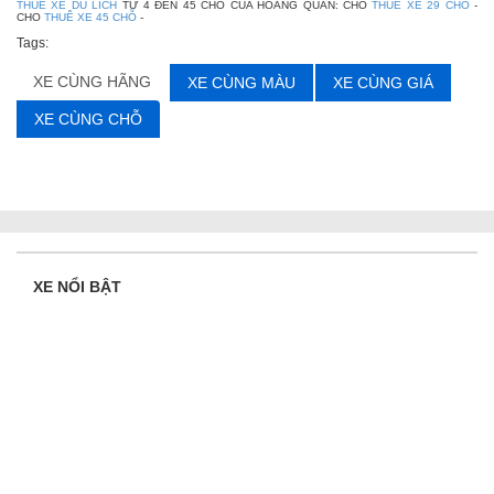
THUE XE DU LICH
TỪ 4 ĐẾN 45 CHỖ CỦA HOÀNG QUÂN: CHO
THUE XE 29 CHO
-
CHO
THUÊ XE 45 CHỖ
-
Tags:
XE CÙNG HÃNG
XE CÙNG MÀU
XE CÙNG GIÁ
XE CÙNG CHỖ
XE NỔI BẬT