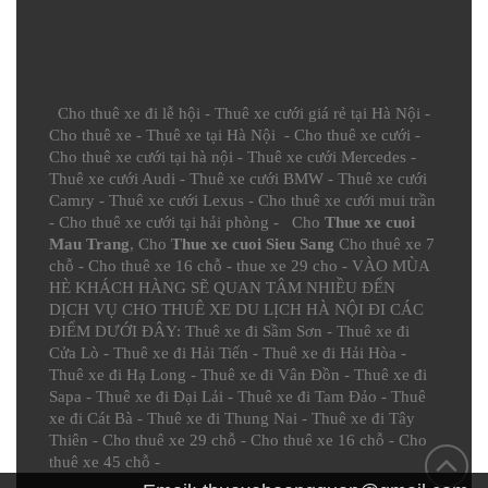
Cho thuê xe đi lễ hội
-
Thuê xe cưới giá rẻ tại Hà Nội
-
Cho thuê xe
-
Thuê xe tại Hà Nội
-
Cho thuê xe cưới
-
Cho thuê xe cưới tại hà nội
-
Thuê xe cưới Mercedes
-
Thuê xe cưới Audi
-
Thuê xe cưới BMW
-
Thuê xe cưới
Camry
-
Thuê xe cưới Lexus
-
Cho thuê xe cưới mui trần
-
Cho thuê xe cưới tại hải phòng
- Cho
Thue xe cuoi
Mau Trang
, Cho
Thue xe cuoi Sieu Sang
Cho thuê xe 7
chỗ
-
Cho thuê xe 16 chỗ
-
thue xe 29 cho
- VÀO MÙA
HÈ KHÁCH HÀNG SẼ QUAN TÂM NHIỀU ĐẾN
DỊCH VỤ CHO THUÊ XE DU LỊCH HÀ NỘI ĐI CÁC
ĐIỂM DƯỚI ĐÂY:
Thuê xe đi Sầm Sơn
-
Thuê xe đi
Cửa Lò
-
Thuê xe đi Hải Tiến
-
Thuê xe đi Hải Hòa
-
Thuê xe đi Hạ Long
-
Thuê xe đi Vân Đồn
-
Thuê xe đi
Sapa
-
Thuê xe đi Đại Lải
-
Thuê xe đi Tam Đảo
-
Thuê
xe đi Cát Bà
-
Thuê xe đi Thung Nai
-
Thuê xe đi Tây
Thiên
-
Cho thuê xe 29 chỗ
-
Cho thuê xe 16 chỗ
-
Cho
thuê xe 45 chỗ
-