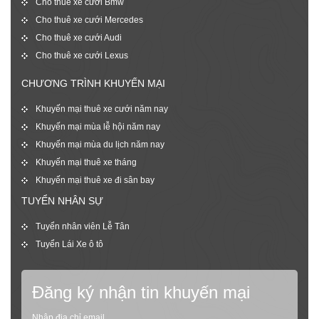
Cho thuê xe cưới Bmw
Cho thuê xe cưới Mercedes
Cho thuê xe cưới Audi
Cho thuê xe cưới Lexus
CHƯƠNG TRÌNH KHUYẾN MẠI
Khuyến mại thuê xe cưới năm nay
Khuyến mại mùa lễ hội năm nay
Khuyến mại mùa du lịch năm nay
Khuyến mại thuê xe tháng
Khuyến mại thuê xe đi sân bay
TUYỂN NHÂN SỰ
Tuyển nhân viên Lễ Tân
Tuyển Lái Xe ô tô
Đăng ký nhận tin khuyến mại
Nhập địa chỉ email,