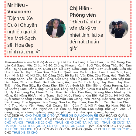
Mr Hiếu -
Chị Hiền -
Vinaconex
Phóng viên
"Dịch vụ Xe
" Điều hành tư
Cưới Chuyên
vấn rất kỹ và
nghiệp giá tốt:
nhiệt tình, lái xe
Xe Mới-Sạch
đến rất chuẩn
sẽ, Hoa đẹp
giờ"
mình rất ưng ý"
Thue-xe-Mercedes-C200 (5) đi và ở tại Cát Bà, Hạ Long Tuần Châu, Trà Cổ, Móng Cái,
Lào Cai Sapa, Mộc Châu, K9 Đá Chông, Khoang Xanh Suối Tiên, Động Thác Bờ, Tam
Đảo, Thung Nai Hòa Bình, Quan Lạn, Đồ Sơn, Đầm Long, Thiên Sơn Suối Ngà, Biển Hải
Hòa, Biển Hải Thịnh, Sầm Sơn, Cửa Lò, Quất Lâm, Cô Tô, Quan Lạn, Thiên Cầm, Lạng
Sơn, Nhật Lệ, Hồ Núi Cốc, Mù Căng Chải, Hồ Ba Bể, Vân Đồn, Cửa Tùng, Huế, Tĩnh Gia,
Khoang Xanh, Yên Tử, Đền Hùng, Cửa Ông Yên Tử Chùa Ba Vàng, Côn Sơn Kiếp Bạc,
Đền Trần, Chùa Bái Đính, Bái Đính Tràng An, Tam Cốc Bích Động, Tây Thiên, Tây Thiên
Thiền Viện, Phủ Giầy, Bà Chúa Kho, Đền Vua Đinh Lê, Đền Gióng, Chùa Hương, Làng
Cổ Đường Lâm, Đền Gióng, Chùa Mía, Lăng Ngô Quyền, Chùa Mía Đền Và, Hồ Tiên Sa,
Hồ Đại Lải, Lăng Cô, Chùa Cổ Lễ, Thác Bản Giốc Cao Bằng, Phong Nha - Nhật Lệ, Đà
Nẵng, Đà Nẵng Hội An, Nha Trang, Suối Nước Khoáng Kim Bôi, Mai Châu, Hồ Núi Cốc,
Suối Nước Khoáng Thanh Thủy, Tuần Mẫu Linh Giang, Yên Phong, Bắc Ninh, Nam Định,
Bắc Giang, Thái Nguyên Sam Sung, Sơn La, Điện Biên, Hoa Binh, Yên Bái, Lai Châu,
Phú Thọ, Hưng Yên, Móng Cái, Quảng Ninh, Cẩm Phả, Hải Phòng, Hà Nam, Phủ Lý,
Ninh Bình, Thanh Hóa, Nghệ An, Hà Tĩnh, Quảng Bình, Cao Bằng, Bắc Cạn, vinh, đà
nẵng, huế, nha trang, tphcm, vũng tàu, phú yên, cần thơ, quảng nam, hội an.
CÁC DỊCH VỤ
CHO THUÊ XE Ô TÔ
VA
THUÊ XE DU LỊCH GIÁ RẺ
CỦA HOÀNG QUÂN:
THUÊ XE DU LỊCH HÀ NỘI
TỪ 4 ĐẾN 45 CHỖ GIÁ RẺ-
THUÊ XE 7 CHỖ
-
THUÊ XE 16
CHỖ HÀ NỘI
-
THUÊ XE 29 CHỖ
-
THUÊ XE 45 CHỖ TẠI HÀ NỘI
-
THUÊ XE CƯỚI TẠI
HÀ NỘI
-
CHO THUÊ XE ĐI LỄ HỘI
-
THUE XE CUOI
- HÃY ĐẾN VỚI DỊCH VỤ CHO
THUE XE DU LICH
TỪ 4 ĐẾN 45 CHỖ CỦA HOÀNG QUÂN: CHO
THUE XE 29 CHO
-
CHO
THUÊ XE 45 CHỖ
-