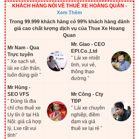
KHÁCH HÀNG NÓI VỀ THUÊ XE HOÀNG QUÂN
-
Xem Thêm
Trong 99.999 khách hàng có 99% khách hàng đánh
giá cao chất lượng dịch vụ của Thue Xe Hoang
Quan
Mr. Giao - CEO
Mr Nam - Qua
EPI.Co.,Ltd
Trực tuyến
" Lái xe nhiệt
" Xe sạch sẽ,
tình, vui vẻ,
lái xe cẩn thận,
thông thạo
luôn đúng giờ "
đường "
Mr Hùng -
SEO VFS
Mr Công - Cty
" Đúng là địa
TĐP
chỉ cho thuê xe
" Lái xe chuyên
Uy tín ở tại Hà
nghiệp, điềm
Nội: giá cả hợp
đạm và giá
lý, Lxe rất vui
thuê xe lại rẻ "
tính"