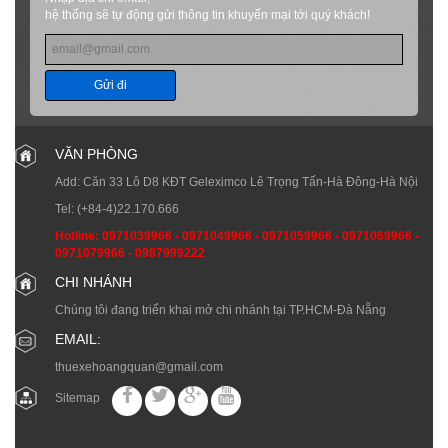
hệ thống sẽ tự động gửi thông tin khuyến mại tới quý khách!
Gửi đi
VĂN PHÒNG
Add: Căn 33 Lô D8 KĐT Geleximco Lê Trọng Tấn-Hà Đông-Hà Nội
Tel:
(+84-4)22.170.666
Hotline:
0971039966
-
0971049966
-
0971059966
-
0971069966
-
0971079966
-
0987999222
CHI NHÁNH
Chúng tôi đang triển khai mở chi nhánh tại TP.HCM-Đà Nẵng
EMAIL:
thuexehoangquan@gmail.com
Sitemap