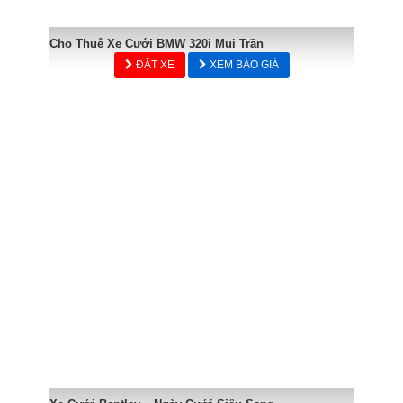
Cho Thuê Xe Cưới BMW 320i Mui Trần
ĐẶT XE
XEM BÁO GIÁ