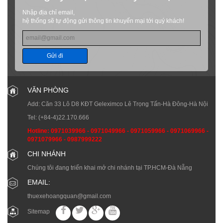
Nhập địa chỉ email,
hệ thống sẽ tự động gửi thông tin khuyến mại tới quý khách!
Gửi đi
VĂN PHÒNG
Add: Căn 33 Lô D8 KĐT Geleximco Lê Trọng Tấn-Hà Đông-Hà Nội
Tel:
(+84-4)22.170.666
Hotline:
0971039966
-
0971049966
-
0971059966
-
0971069966
-
0971079966
-
0987999222
CHI NHÁNH
Chúng tôi đang triển khai mở chi nhánh tại TP.HCM-Đà Nẵng
EMAIL:
thuexehoangquan@gmail.com
Sitemap