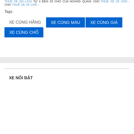
THUE XE DU LICH
TỪ 4 ĐẾN 45 CHỖ CỦA HOÀNG QUÂN: CHO
THUE XE 29 CHO
-
CHO
THUÊ XE 45 CHỖ
-
Tags:
XE CÙNG HÃNG
XE CÙNG MÀU
XE CÙNG GIÁ
XE CÙNG CHỖ
XE NỔI BẬT