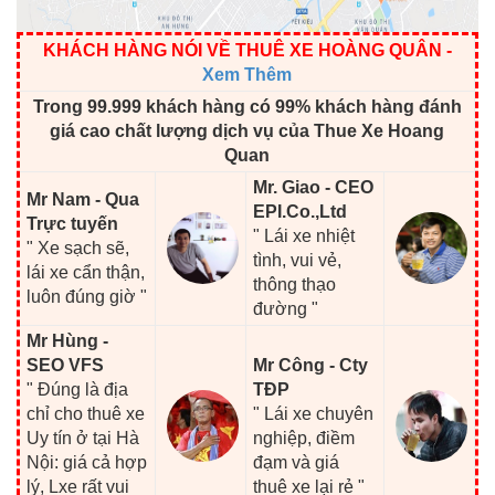
KHÁCH HÀNG NÓI VỀ THUÊ XE HOÀNG QUÂN
-
Xem Thêm
Trong 99.999 khách hàng có 99% khách hàng đánh
giá cao chất lượng dịch vụ của Thue Xe Hoang
Quan
Mr. Giao - CEO
Mr Nam - Qua
EPI.Co.,Ltd
Trực tuyến
" Lái xe nhiệt
" Xe sạch sẽ,
tình, vui vẻ,
lái xe cẩn thận,
thông thạo
luôn đúng giờ "
đường "
Mr Hùng -
SEO VFS
Mr Công - Cty
" Đúng là địa
TĐP
chỉ cho thuê xe
" Lái xe chuyên
Uy tín ở tại Hà
nghiệp, điềm
Nội: giá cả hợp
đạm và giá
lý, Lxe rất vui
thuê xe lại rẻ "