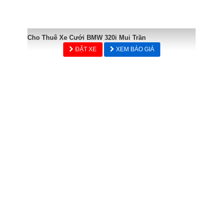
Cho Thuê Xe Cưới BMW 320i Mui Trần
ĐẶT XE
XEM BÁO GIÁ