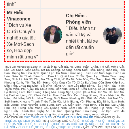
tính"
Mr Hiếu -
Chị Hiền -
Vinaconex
Phóng viên
"Dịch vụ Xe
" Điều hành tư
Cưới Chuyên
vấn rất kỹ và
nghiệp giá tốt:
nhiệt tình, lái xe
Xe Mới-Sạch
đến rất chuẩn
sẽ, Hoa đẹp
giờ"
mình rất ưng ý"
Thue-Xe-Mercedes-E280 (4) đi và ở tại Cát Bà, Hạ Long Tuần Châu, Trà Cổ, Móng Cái,
Lào Cai Sapa, Mộc Châu, K9 Đá Chông, Khoang Xanh Suối Tiên, Động Thác Bờ, Tam
Đảo, Thung Nai Hòa Bình, Quan Lạn, Đồ Sơn, Đầm Long, Thiên Sơn Suối Ngà, Biển Hải
Hòa, Biển Hải Thịnh, Sầm Sơn, Cửa Lò, Quất Lâm, Cô Tô, Quan Lạn, Thiên Cầm, Lạng
Sơn, Nhật Lệ, Hồ Núi Cốc, Mù Căng Chải, Hồ Ba Bể, Vân Đồn, Cửa Tùng, Huế, Tĩnh Gia,
Khoang Xanh, Yên Tử, Đền Hùng, Cửa Ông Yên Tử Chùa Ba Vàng, Côn Sơn Kiếp Bạc,
Đền Trần, Chùa Bái Đính, Bái Đính Tràng An, Tam Cốc Bích Động, Tây Thiên, Tây Thiên
Thiền Viện, Phủ Giầy, Bà Chúa Kho, Đền Vua Đinh Lê, Đền Gióng, Chùa Hương, Làng
Cổ Đường Lâm, Đền Gióng, Chùa Mía, Lăng Ngô Quyền, Chùa Mía Đền Và, Hồ Tiên Sa,
Hồ Đại Lải, Lăng Cô, Chùa Cổ Lễ, Thác Bản Giốc Cao Bằng, Phong Nha - Nhật Lệ, Đà
Nẵng, Đà Nẵng Hội An, Nha Trang, Suối Nước Khoáng Kim Bôi, Mai Châu, Hồ Núi Cốc,
Suối Nước Khoáng Thanh Thủy, Tuần Mẫu Linh Giang, Yên Phong, Bắc Ninh, Nam Định,
Bắc Giang, Thái Nguyên Sam Sung, Sơn La, Điện Biên, Hoa Binh, Yên Bái, Lai Châu,
Phú Thọ, Hưng Yên, Móng Cái, Quảng Ninh, Cẩm Phả, Hải Phòng, Hà Nam, Phủ Lý,
Ninh Bình, Thanh Hóa, Nghệ An, Hà Tĩnh, Quảng Bình, Cao Bằng, Bắc Cạn, vinh, đà
nẵng, huế, nha trang, tphcm, vũng tàu, phú yên, cần thơ, quảng nam, hội an.
CÁC DỊCH VỤ
CHO THUÊ XE Ô TÔ
VA
THUÊ XE DU LỊCH GIÁ RẺ
CỦA HOÀNG QUÂN:
THUÊ XE DU LỊCH HÀ NỘI
TỪ 4 ĐẾN 45 CHỖ GIÁ RẺ-
THUÊ XE 7 CHỖ
-
THUÊ XE 16
CHỖ HÀ NỘI
-
THUÊ XE 29 CHỖ
-
THUÊ XE 45 CHỖ TẠI HÀ NỘI
-
THUÊ XE CƯỚI TẠI
HÀ NỘI
-
CHO THUÊ XE ĐI LỄ HỘI
-
THUE XE CUOI
- HÃY ĐẾN VỚI DỊCH VỤ CHO