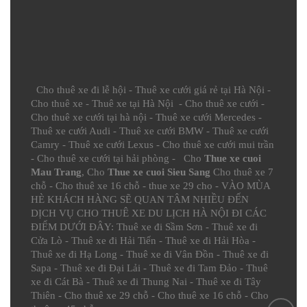
Cho thuê xe đi lễ hội
-
Thuê xe cưới giá rẻ tại Hà Nội
-
Cho thuê xe
-
Thuê xe tại Hà Nội
-
Cho thuê xe cưới
-
Cho thuê xe cưới tại hà nội
-
Thuê xe cưới Mercedes
-
Thuê xe cưới Audi
-
Thuê xe cưới BMW
-
Thuê xe cưới
Camry
-
Thuê xe cưới Lexus
-
Cho thuê xe cưới mui trần
-
Cho thuê xe cưới tại hải phòng
- Cho
Thue xe cuoi
Mau Trang
, Cho
Thue xe cuoi Sieu Sang
Cho thuê xe 7
chỗ
-
Cho thuê xe 16 chỗ
-
thue xe 29 cho
- VÀO MÙA
HÈ KHÁCH HÀNG SẼ QUAN TÂM NHIỀU ĐẾN
DỊCH VỤ CHO THUÊ XE DU LỊCH HÀ NỘI ĐI CÁC
ĐIỂM DƯỚI ĐÂY:
Thuê xe đi Sầm Sơn
-
Thuê xe đi
Cửa Lò
-
Thuê xe đi Hải Tiến
-
Thuê xe đi Hải Hòa
-
Thuê xe đi Hạ Long
-
Thuê xe đi Vân Đồn
-
Thuê xe đi
Sapa
-
Thuê xe đi Đại Lải
-
Thuê xe đi Tam Đảo
-
Thuê
xe đi Cát Bà
-
Thuê xe đi Thung Nai
-
Thuê xe đi Tây
Thiên
-
Cho thuê xe 29 chỗ
-
Cho thuê xe 16 chỗ
-
Cho