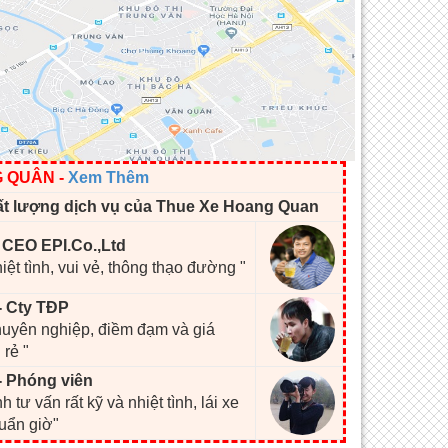
G QUÂN
-
Xem Thêm
ất lượng dịch vụ của Thue Xe Hoang Quan
- CEO EPI.Co.,Ltd
hiệt tình, vui vẻ, thông thạo đường "
- Cty TĐP
chuyên nghiệp, điềm đạm và giá
 rẻ "
- Phóng viên
h tư vấn rất kỹ và nhiệt tình, lái xe
huẩn giờ"