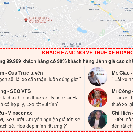
KHÁCH HÀNG NÓI VỀ THUÊ XE HOÀN
ng 99.999 khách hàng có 99% khách hàng đánh giá cao ch
m - Qua Trực tuyến
Mr. Giao 
ạch sẽ, lái xe cẩn thận, luôn đúng giờ "
" Lái xe n
ng - SEO VFS
Mr Công 
 là địa chỉ cho thuê xe Uy tín ở tại Hà
" Lái xe 
iá cả hợp lý, Lxe rất vui tính"
thuê xe lại
ếu - Vinaconex
Chị Hiền 
 vụ Xe Cưới Chuyên nghiệp giá tốt: Xe
" Điều hàn
ạch sẽ, Hoa đẹp mình rất ưng ý"
đến rất c