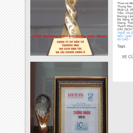
Thue-xe-Me
Thung Nai 
Nhật Lệ, H
Trần, Chùa
Đường Lâm,
Đà Nẵng Hộ
Giang, Thá
Thanh Hóa,
CÁC DỊCH
THUÊ XE D
NỘI
-
CHO 
45 CHỖ
-
Tags:
XE C