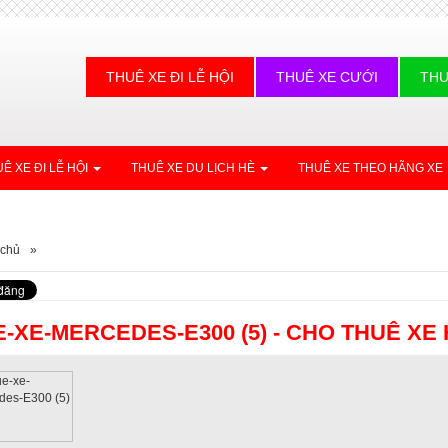
THUÊ XE ĐI LỄ HỘI
THUÊ XE CƯỚI
THU
Ê XE ĐI LỄ HỘI
THUÊ XE DU LỊCH HÈ
THUÊ XE THEO HÃNG XE
 chủ
»
-XE-MERCEDES-E300 (5) - CHO THUÊ X