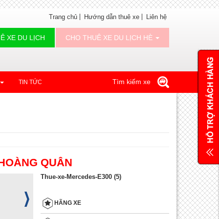
Trang chủ
Hướng dẫn thuê xe
Liên hệ
Ê XE DU LỊCH
CHO THUÊ XE DU LỊCH HÈ
Tìm kiếm xe
TIN TỨC
E HOÀNG QUÂN
Thue-xe-Mercedes-E300 (5)
HÃNG XE