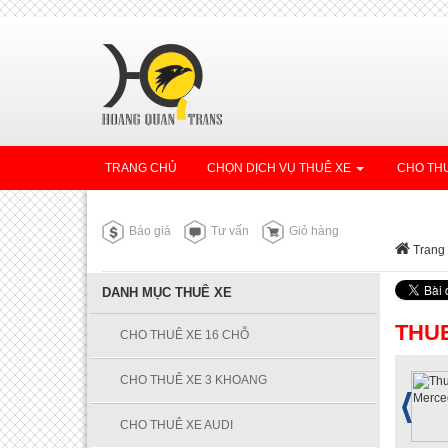
TRANG CHỦ
CHỌN DỊCH VỤ THUÊ XE
CHO THU
Báo giá
Tư vấn
Giỏ hàng
Trang
DANH MỤC THUÊ XE
THUE
CHO THUÊ XE 16 CHỖ
CHO THUÊ XE 3 KHOANG
CHO THUÊ XE AUDI