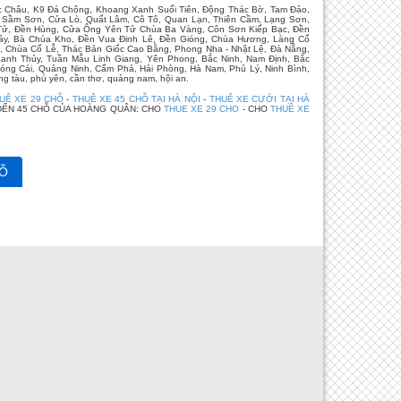
Mộc Châu, K9 Đá Chông, Khoang Xanh Suối Tiên, Động Thác Bờ, Tam Đảo,
h, Sầm Sơn, Cửa Lò, Quất Lâm, Cô Tô, Quan Lạn, Thiên Cầm, Lạng Sơn,
n Tử, Đền Hùng, Cửa Ông Yên Tử Chùa Ba Vàng, Côn Sơn Kiếp Bạc, Đền
 Giầy, Bà Chúa Kho, Đền Vua Đinh Lê, Đền Gióng, Chùa Hương, Làng Cổ
, Chùa Cổ Lễ, Thác Bản Giốc Cao Bằng, Phong Nha - Nhật Lệ, Đà Nẵng,
anh Thủy, Tuần Mẫu Linh Giang, Yên Phong, Bắc Ninh, Nam Định, Bắc
óng Cái, Quảng Ninh, Cẩm Phả, Hải Phòng, Hà Nam, Phủ Lý, Ninh Bình,
g tàu, phú yên, cần thơ, quảng nam, hội an.
UÊ XE 29 CHỖ
-
THUÊ XE 45 CHỖ TẠI HÀ NỘI
-
THUÊ XE CƯỚI TẠI HÀ
ĐẾN 45 CHỖ CỦA HOÀNG QUÂN: CHO
THUE XE 29 CHO
- CHO
THUÊ XE
Ỗ