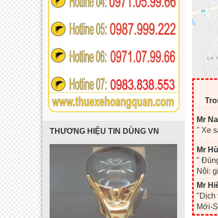
Tro
Mr Na
" Xe s
THƯƠNG HIỆU TIN DÙNG VN
Mr Hù
" Đúng
Nội: g
Mr Hi
"Dịch
Mới-S