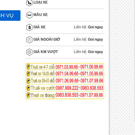
LOẠI XE
CH VỤ
MẦU XE
Liên hệ:
Goi ngay
GIÁ XE
Liên hệ:
Goi ngay
GIÁ NGOÀI GIỜ
Liên hệ:
Goi ngay
GIÁ KM VƯỢT