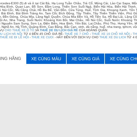
rcedes-E300 (5) đi và ở tại Cát Bà, Hạ Long Tuần Châu, Trà Cổ, Móng Cái, Lào Cai Sapa, 
Hòa Bình, Quan Lạn, Đồ Sơn, Đầm Long, Thiên Sơn Suối Ngà, Biển Hải Hòa, Biển Hải Thịn
ồ Núi Cốc, Mù Căng Chải, Hồ Ba Bể, Vân Đồn, Cửa Tùng, Huế, Tĩnh Gia, Khoang Xanh, Yê
 Bái Đính, Bái Đính Tràng An, Tam Cốc Bích Động, Tây Thiên, Tây Thiên Thiền Viện, Phủ
 Đền Gióng, Chùa Mía, Lăng Ngô Quyền, Chùa Mía Đền Và, Hồ Tiên Sa, Hồ Đại Lải, Lăng Cô
i An, Nha Trang, Suối Nước Khoáng Kim Bôi, Mai Châu, Hồ Núi Cốc, Suối Nước Khoáng Th
i Nguyên Sam Sung, Sơn La, Điện Biên, Hoa Binh, Yên Bái, Lai Châu, Phú Thọ, Hưng Yên, M
 Nghệ An, Hà Tĩnh, Quảng Bình, Cao Bằng, Bắc Cạn, vinh, đà nẵng, huế, nha trang, tphcm, vũn
 VỤ
CHO THUÊ XE Ô TÔ
VA
THUÊ XE DU LỊCH GIÁ RẺ
CỦA HOÀNG QUÂN:
U LỊCH HÀ NỘI
TỪ 4 ĐẾN 45 CHỖ GIÁ RẺ-
THUÊ XE 7 CHỖ
-
THUÊ XE 16 CHỖ HÀ NỘI
-
TH
THUÊ XE ĐI LỄ HỘI
-
THUE XE CUOI
- HÃY ĐẾN VỚI DỊCH VỤ CHO
THUE XE DU LICH
TỪ 4 
ÙNG HÃNG
XE CÙNG MÀU
XE CÙNG GIÁ
XE CÙNG CH