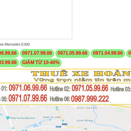
 xe Mercedes E300
06.99.66
0971.07.99.66
0971.05.99.66
0971.04.99.66
0
03.99.66
GIẢM TỪ 10-40%