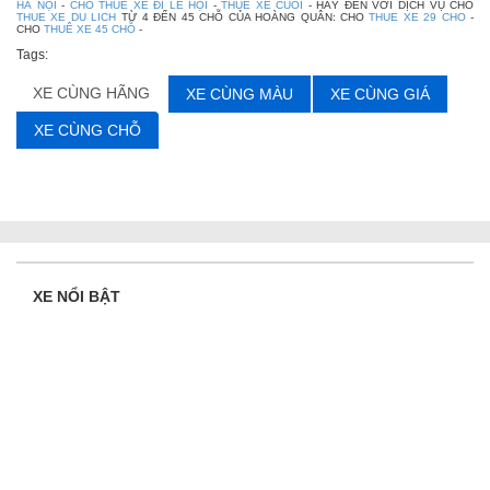
HÀ NỘI
-
CHO THUÊ XE ĐI LỄ HỘI
-
THUE XE CUOI
- HÃY ĐẾN VỚI DỊCH VỤ CHO
THUE XE DU LICH
TỪ 4 ĐẾN 45 CHỖ CỦA HOÀNG QUÂN: CHO
THUE XE 29 CHO
-
CHO
THUÊ XE 45 CHỖ
-
Tags:
XE CÙNG HÃNG
XE CÙNG MÀU
XE CÙNG GIÁ
XE CÙNG CHỖ
XE NỔI BẬT