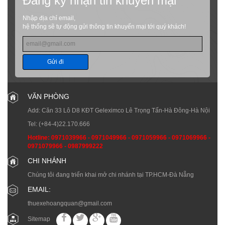
Đăng ký nhận tin khuyến mại
Nhập địa chỉ email,
hệ thống sẽ tự động gửi thông tin khuyến mại tới quý khách!
Gửi đi
VĂN PHÒNG
Add: Căn 33 Lô D8 KĐT Geleximco Lê Trọng Tấn-Hà Đông-Hà Nội
Tel:
(+84-4)22.170.666
Hotline:
0971039966
-
0971049966
-
0971059966
-
0971069966
-
0971079966
-
0987999222
CHI NHÁNH
Chúng tôi đang triển khai mở chi nhánh tại TP.HCM-Đà Nẵng
EMAIL:
thuexehoangquan@gmail.com
Sitemap