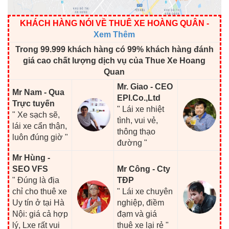
KHÁCH HÀNG NÓI VỀ THUÊ XE HOÀNG QUÂN
-
Xem Thêm
Trong 99.999 khách hàng có 99% khách hàng đánh
giá cao chất lượng dịch vụ của Thue Xe Hoang
Quan
Mr. Giao - CEO
Mr Nam - Qua
EPI.Co.,Ltd
Trực tuyến
" Lái xe nhiệt
" Xe sạch sẽ,
tình, vui vẻ,
lái xe cẩn thận,
thông thạo
luôn đúng giờ "
đường "
Mr Hùng -
SEO VFS
Mr Công - Cty
" Đúng là địa
TĐP
chỉ cho thuê xe
" Lái xe chuyên
Uy tín ở tại Hà
nghiệp, điềm
Nội: giá cả hợp
đạm và giá
lý, Lxe rất vui
thuê xe lại rẻ "