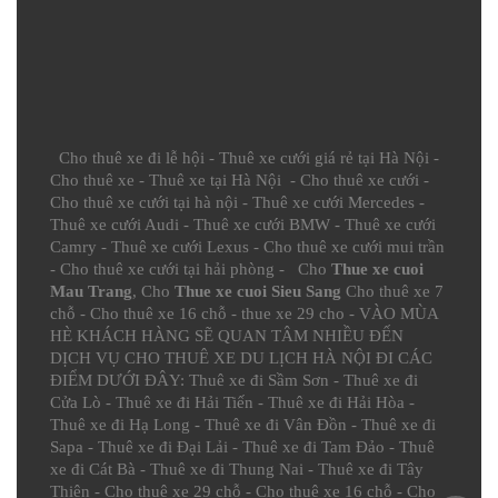
Cho thuê xe đi lễ hội
-
Thuê xe cưới giá rẻ tại Hà Nội
-
Cho thuê xe
-
Thuê xe tại Hà Nội
-
Cho thuê xe cưới
-
Cho thuê xe cưới tại hà nội
-
Thuê xe cưới Mercedes
-
Thuê xe cưới Audi
-
Thuê xe cưới BMW
-
Thuê xe cưới
Camry
-
Thuê xe cưới Lexus
-
Cho thuê xe cưới mui trần
-
Cho thuê xe cưới tại hải phòng
- Cho
Thue xe cuoi
Mau Trang
, Cho
Thue xe cuoi Sieu Sang
Cho thuê xe 7
chỗ
-
Cho thuê xe 16 chỗ
-
thue xe 29 cho
- VÀO MÙA
HÈ KHÁCH HÀNG SẼ QUAN TÂM NHIỀU ĐẾN
DỊCH VỤ CHO THUÊ XE DU LỊCH HÀ NỘI ĐI CÁC
ĐIỂM DƯỚI ĐÂY:
Thuê xe đi Sầm Sơn
-
Thuê xe đi
Cửa Lò
-
Thuê xe đi Hải Tiến
-
Thuê xe đi Hải Hòa
-
Thuê xe đi Hạ Long
-
Thuê xe đi Vân Đồn
-
Thuê xe đi
Sapa
-
Thuê xe đi Đại Lải
-
Thuê xe đi Tam Đảo
-
Thuê
xe đi Cát Bà
-
Thuê xe đi Thung Nai
-
Thuê xe đi Tây
Thiên
-
Cho thuê xe 29 chỗ
-
Cho thuê xe 16 chỗ
-
Cho