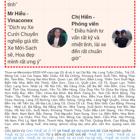
tính"
Mr Hiếu -
Chị Hiền -
Vinaconex
Phóng viên
"Dịch vụ Xe
" Điều hành tư
Cưới Chuyên
vấn rất kỹ và
nghiệp giá tốt:
nhiệt tình, lái xe
Xe Mới-Sạch
đến rất chuẩn
sẽ, Hoa đẹp
giờ"
mình rất ưng ý"
Thue-xe-Mercedes-S550-VIP-cao-cap (3) đi và ở tại Cát Bà, Hạ Long Tuần Châu, Trà Cổ,
Móng Cái, Lào Cai Sapa, Mộc Châu, K9 Đá Chông, Khoang Xanh Suối Tiên, Động Thác
Bờ, Tam Đảo, Thung Nai Hòa Bình, Quan Lạn, Đồ Sơn, Đầm Long, Thiên Sơn Suối Ngà,
Biển Hải Hòa, Biển Hải Thịnh, Sầm Sơn, Cửa Lò, Quất Lâm, Cô Tô, Quan Lạn, Thiên
Cầm, Lạng Sơn, Nhật Lệ, Hồ Núi Cốc, Mù Căng Chải, Hồ Ba Bể, Vân Đồn, Cửa Tùng,
Huế, Tĩnh Gia, Khoang Xanh, Yên Tử, Đền Hùng, Cửa Ông Yên Tử Chùa Ba Vàng, Côn
Sơn Kiếp Bạc, Đền Trần, Chùa Bái Đính, Bái Đính Tràng An, Tam Cốc Bích Động, Tây
Thiên, Tây Thiên Thiền Viện, Phủ Giầy, Bà Chúa Kho, Đền Vua Đinh Lê, Đền Gióng,
Chùa Hương, Làng Cổ Đường Lâm, Đền Gióng, Chùa Mía, Lăng Ngô Quyền, Chùa Mía
Đền Và, Hồ Tiên Sa, Hồ Đại Lải, Lăng Cô, Chùa Cổ Lễ, Thác Bản Giốc Cao Bằng, Phong
Nha - Nhật Lệ, Đà Nẵng, Đà Nẵng Hội An, Nha Trang, Suối Nước Khoáng Kim Bôi, Mai
Châu, Hồ Núi Cốc, Suối Nước Khoáng Thanh Thủy, Tuần Mẫu Linh Giang, Yên Phong,
Bắc Ninh, Nam Định, Bắc Giang, Thái Nguyên Sam Sung, Sơn La, Điện Biên, Hoa Binh,
Yên Bái, Lai Châu, Phú Thọ, Hưng Yên, Móng Cái, Quảng Ninh, Cẩm Phả, Hải Phòng,
Hà Nam, Phủ Lý, Ninh Bình, Thanh Hóa, Nghệ An, Hà Tĩnh, Quảng Bình, Cao Bằng, Bắc
Cạn, vinh, đà nẵng, huế, nha trang, tphcm, vũng tàu, phú yên, cần thơ, quảng nam, hội
an.
CÁC DỊCH VỤ
CHO THUÊ XE Ô TÔ
VA
THUÊ XE DU LỊCH GIÁ RẺ
CỦA HOÀNG QUÂN:
THUÊ XE DU LỊCH HÀ NỘI
TỪ 4 ĐẾN 45 CHỖ GIÁ RẺ-
THUÊ XE 7 CHỖ
-
THUÊ XE 16
CHỖ HÀ NỘI
-
THUÊ XE 29 CHỖ
-
THUÊ XE 45 CHỖ TẠI HÀ NỘI
-
THUÊ XE CƯỚI TẠI