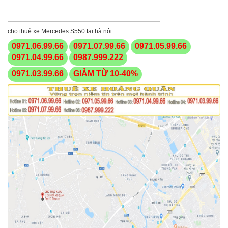
cho thuê xe Mercedes S550 tại hà nội
0971.06.99.66
0971.07.99.66
0971.05.99.66
0971.04.99.66
0987.999.222
0971.03.99.66
GIẢM TỪ 10-40%