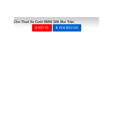
Cho Thuê Xe Cưới BMW 320i Mui Trần
ĐẶT XE
XEM BÁO GIÁ