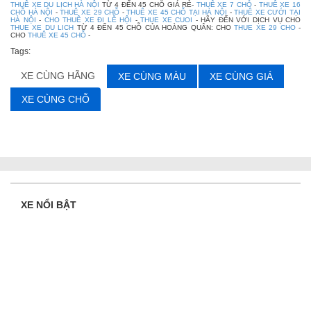
THUÊ XE DU LỊCH HÀ NỘI
TỪ 4 ĐẾN 45 CHỖ GIÁ RẺ-
THUÊ XE 7 CHỖ
-
THUÊ XE 16
CHỖ HÀ NỘI
-
THUÊ XE 29 CHỖ
-
THUÊ XE 45 CHỖ TẠI HÀ NỘI
-
THUÊ XE CƯỚI TẠI
HÀ NỘI
-
CHO THUÊ XE ĐI LỄ HỘI
-
THUE XE CUOI
- HÃY ĐẾN VỚI DỊCH VỤ CHO
THUE XE DU LICH
TỪ 4 ĐẾN 45 CHỖ CỦA HOÀNG QUÂN: CHO
THUE XE 29 CHO
-
CHO
THUÊ XE 45 CHỖ
-
Tags:
XE CÙNG HÃNG
XE CÙNG MÀU
XE CÙNG GIÁ
XE CÙNG CHỖ
XE NỔI BẬT