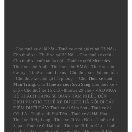
Cho thuê xe đi lễ hội
-
Thuê xe cưới giá rẻ tại Hà Nội
-
Cho thuê xe
-
Thuê xe tại Hà Nội
-
Cho thuê xe cưới
-
Cho thuê xe cưới tại hà nội
-
Thuê xe cưới Mercedes
-
Thuê xe cưới Audi
-
Thuê xe cưới BMW
-
Thuê xe cưới
Camry
-
Thuê xe cưới Lexus
-
Cho thuê xe cưới mui trần
-
Cho thuê xe cưới tại hải phòng
- Cho
Thue xe cuoi
Mau Trang
, Cho
Thue xe cuoi Sieu Sang
Cho thuê xe 7
chỗ
-
Cho thuê xe 16 chỗ
-
thue xe 29 cho
- VÀO MÙA
HÈ KHÁCH HÀNG SẼ QUAN TÂM NHIỀU ĐẾN
DỊCH VỤ CHO THUÊ XE DU LỊCH HÀ NỘI ĐI CÁC
ĐIỂM DƯỚI ĐÂY:
Thuê xe đi Sầm Sơn
-
Thuê xe đi
Cửa Lò
-
Thuê xe đi Hải Tiến
-
Thuê xe đi Hải Hòa
-
Thuê xe đi Hạ Long
-
Thuê xe đi Vân Đồn
-
Thuê xe đi
Sapa
-
Thuê xe đi Đại Lải
-
Thuê xe đi Tam Đảo
-
Thuê
xe đi Cát Bà
-
Thuê xe đi Thung Nai
-
Thuê xe đi Tây