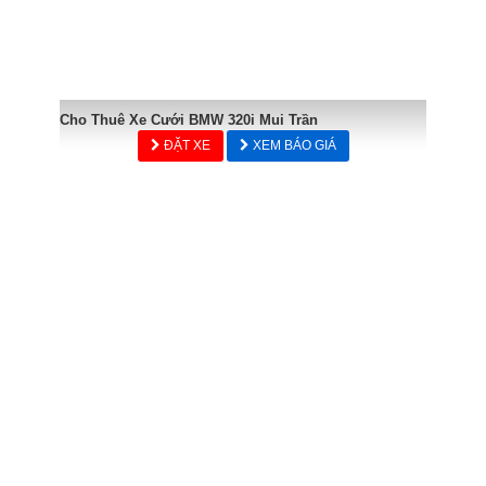
Cho Thuê Xe Cưới BMW 320i Mui Trần
ĐẶT XE
XEM BÁO GIÁ