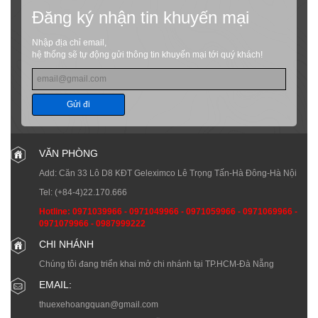
Đăng ký nhận tin khuyến mại
Nhập địa chỉ email,
hệ thống sẽ tự động gửi thông tin khuyến mại tới quý khách!
Gửi đi
VĂN PHÒNG
Add: Căn 33 Lô D8 KĐT Geleximco Lê Trọng Tấn-Hà Đông-Hà Nội
Tel:
(+84-4)22.170.666
Hotline:
0971039966
-
0971049966
-
0971059966
-
0971069966
-
0971079966
-
0987999222
CHI NHÁNH
Chúng tôi đang triển khai mở chi nhánh tại TP.HCM-Đà Nẵng
EMAIL:
thuexehoangquan@gmail.com