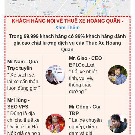
KHÁCH HÀNG NÓI VỀ THUÊ XE HOÀNG QUÂN
-
Xem Thêm
Trong 99.999 khách hàng có 99% khách hàng đánh
giá cao chất lượng dịch vụ của Thue Xe Hoang
Quan
Mr. Giao - CEO
Mr Nam - Qua
EPI.Co.,Ltd
Trực tuyến
" Lái xe nhiệt
" Xe sạch sẽ,
tình, vui vẻ,
lái xe cẩn thận,
thông thạo
luôn đúng giờ "
đường "
Mr Hùng -
SEO VFS
Mr Công - Cty
" Đúng là địa
TĐP
chỉ cho thuê xe
" Lái xe chuyên
Uy tín ở tại Hà
nghiệp, điềm
Nội: giá cả hợp
đạm và giá