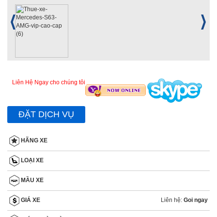
Liên Hệ Ngay cho chúng tôi
ĐẶT DỊCH VỤ
HÃNG XE
LOẠI XE
MẦU XE
Liên hệ:
Goi ngay
GIÁ XE