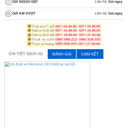
Liên hệ:
Goi ngay
GIÁ NGOÀI GIỜ
Liên hệ:
Goi ngay
GIÁ KM VƯỢT
CHI TIẾT DỊCH VỤ
ĐÁNH GIÁ
CAM KẾT