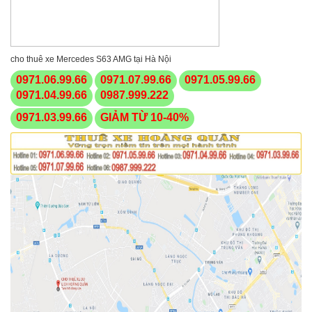
cho thuê xe Mercedes S63 AMG tại Hà Nội
0971.06.99.66
0971.07.99.66
0971.05.99.66
0971.04.99.66
0987.999.222
0971.03.99.66
GIẢM TỪ 10-40%