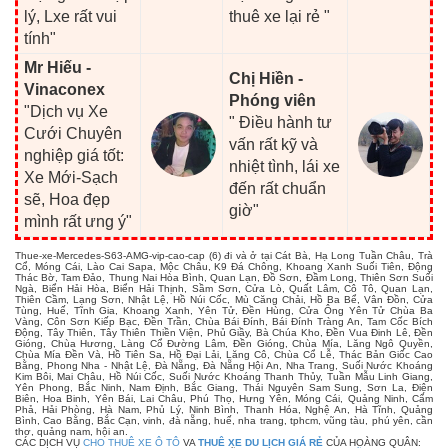
lý, Lxe rất vui
thuê xe lại rẻ "
tính"
Mr Hiếu -
Chị Hiền -
Vinaconex
Phóng viên
"Dịch vụ Xe
" Điều hành tư
Cưới Chuyên
vấn rất kỹ và
nghiệp giá tốt:
nhiệt tình, lái xe
Xe Mới-Sạch
đến rất chuẩn
sẽ, Hoa đẹp
giờ"
mình rất ưng ý"
Thue-xe-Mercedes-S63-AMG-vip-cao-cap (6) đi và ở tại Cát Bà, Hạ Long Tuần Châu, Trà
Cổ, Móng Cái, Lào Cai Sapa, Mộc Châu, K9 Đá Chông, Khoang Xanh Suối Tiên, Động
Thác Bờ, Tam Đảo, Thung Nai Hòa Bình, Quan Lạn, Đồ Sơn, Đầm Long, Thiên Sơn Suối
Ngà, Biển Hải Hòa, Biển Hải Thịnh, Sầm Sơn, Cửa Lò, Quất Lâm, Cô Tô, Quan Lạn,
Thiên Cầm, Lạng Sơn, Nhật Lệ, Hồ Núi Cốc, Mù Căng Chải, Hồ Ba Bể, Vân Đồn, Cửa
Tùng, Huế, Tĩnh Gia, Khoang Xanh, Yên Tử, Đền Hùng, Cửa Ông Yên Tử Chùa Ba
Vàng, Côn Sơn Kiếp Bạc, Đền Trần, Chùa Bái Đính, Bái Đính Tràng An, Tam Cốc Bích
Động, Tây Thiên, Tây Thiên Thiền Viện, Phủ Giầy, Bà Chúa Kho, Đền Vua Đinh Lê, Đền
Gióng, Chùa Hương, Làng Cổ Đường Lâm, Đền Gióng, Chùa Mía, Lăng Ngô Quyền,
Chùa Mía Đền Và, Hồ Tiên Sa, Hồ Đại Lải, Lăng Cô, Chùa Cổ Lễ, Thác Bản Giốc Cao
Bằng, Phong Nha - Nhật Lệ, Đà Nẵng, Đà Nẵng Hội An, Nha Trang, Suối Nước Khoáng
Kim Bôi, Mai Châu, Hồ Núi Cốc, Suối Nước Khoáng Thanh Thủy, Tuần Mẫu Linh Giang,
Yên Phong, Bắc Ninh, Nam Định, Bắc Giang, Thái Nguyên Sam Sung, Sơn La, Điện
Biên, Hoa Binh, Yên Bái, Lai Châu, Phú Thọ, Hưng Yên, Móng Cái, Quảng Ninh, Cẩm
Phả, Hải Phòng, Hà Nam, Phủ Lý, Ninh Bình, Thanh Hóa, Nghệ An, Hà Tĩnh, Quảng
Bình, Cao Bằng, Bắc Cạn, vinh, đà nẵng, huế, nha trang, tphcm, vũng tàu, phú yên, cần
thơ, quảng nam, hội an.
CÁC DỊCH VỤ
CHO THUÊ XE Ô TÔ
VA
THUÊ XE DU LỊCH GIÁ RẺ
CỦA HOÀNG QUÂN: