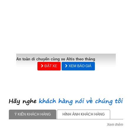
An toàn di chuyển cùng xe Altis theo tháng
ĐẶT XE
XEM BÁO GIÁ
Ý KIẾN KHÁCH HÀNG
HÌNH ẢNH KHÁCH HÀNG
Xem thêm