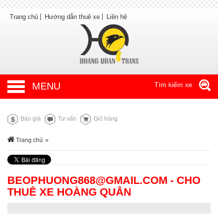
Trang chủ
Hướng dẫn thuê xe
Liên hệ
MENU
Tìm kiếm xe
Báo giá
Tư vấn
Giỏ hàng
Trang chủ
»
BEOPHUONG868@GMAIL.COM
- CHO
THUÊ XE HOÀNG QUÂN