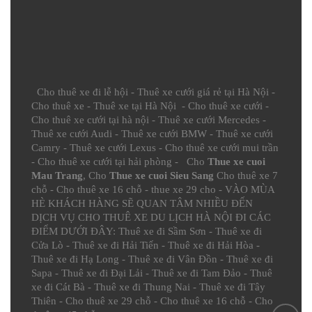
Cho thuê xe đi lễ hội
-
Thuê xe cưới giá rẻ tại Hà Nội
-
Cho thuê xe
-
Thuê xe tại Hà Nội
-
Cho thuê xe cưới
-
Cho thuê xe cưới tại hà nội
-
Thuê xe cưới Mercedes
-
Thuê xe cưới Audi
-
Thuê xe cưới BMW
-
Thuê xe cưới
Camry
-
Thuê xe cưới Lexus
-
Cho thuê xe cưới mui trần
-
Cho thuê xe cưới tại hải phòng
- Cho
Thue xe cuoi
Mau Trang
, Cho
Thue xe cuoi Sieu Sang
Cho thuê xe 7
chỗ
-
Cho thuê xe 16 chỗ
-
thue xe 29 cho
- VÀO MÙA
HÈ KHÁCH HÀNG SẼ QUAN TÂM NHIỀU ĐẾN
DỊCH VỤ CHO THUÊ XE DU LỊCH HÀ NỘI ĐI CÁC
ĐIỂM DƯỚI ĐÂY:
Thuê xe đi Sầm Sơn
-
Thuê xe đi
Cửa Lò
-
Thuê xe đi Hải Tiến
-
Thuê xe đi Hải Hòa
-
Thuê xe đi Hạ Long
-
Thuê xe đi Vân Đồn
-
Thuê xe đi
Sapa
-
Thuê xe đi Đại Lải
-
Thuê xe đi Tam Đảo
-
Thuê
xe đi Cát Bà
-
Thuê xe đi Thung Nai
-
Thuê xe đi Tây
Thiên
-
Cho thuê xe 29 chỗ
-
Cho thuê xe 16 chỗ
-
Cho