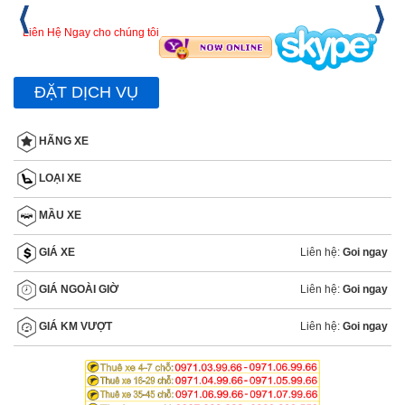
Liên Hệ Ngay cho chúng tôi
ĐẶT DỊCH VỤ
HÃNG XE
LOẠI XE
MẦU XE
Liên hệ:
Goi ngay
GIÁ XE
Liên hệ:
Goi ngay
GIÁ NGOÀI GIỜ
Liên hệ:
Goi ngay
GIÁ KM VƯỢT