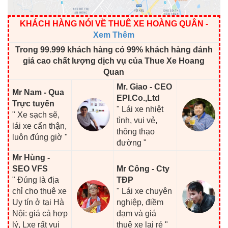
KHÁCH HÀNG NÓI VỀ THUÊ XE HOÀNG QUÂN
-
Xem Thêm
Trong 99.999 khách hàng có 99% khách hàng đánh
giá cao chất lượng dịch vụ của Thue Xe Hoang
Quan
Mr. Giao - CEO
Mr Nam - Qua
EPI.Co.,Ltd
Trực tuyến
" Lái xe nhiệt
" Xe sạch sẽ,
tình, vui vẻ,
lái xe cẩn thận,
thông thạo
luôn đúng giờ "
đường "
Mr Hùng -
SEO VFS
Mr Công - Cty
" Đúng là địa
TĐP
chỉ cho thuê xe
" Lái xe chuyên
Uy tín ở tại Hà
nghiệp, điềm
Nội: giá cả hợp
đạm và giá
lý, Lxe rất vui
thuê xe lại rẻ "