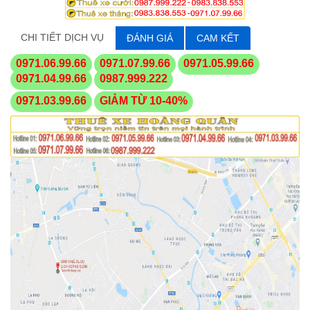
CHI TIẾT DỊCH VỤ
ĐÁNH GIÁ
CAM KẾT
0971.06.99.66
0971.07.99.66
0971.05.99.66
0971.04.99.66
0987.999.222
0971.03.99.66
GIẢM TỪ 10-40%