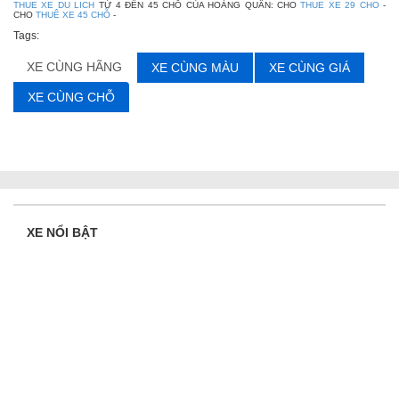
THUE XE DU LICH
TỪ 4 ĐẾN 45 CHỖ CỦA HOÀNG QUÂN: CHO
THUE XE 29 CHO
-
CHO
THUÊ XE 45 CHỖ
-
Tags:
XE CÙNG HÃNG
XE CÙNG MÀU
XE CÙNG GIÁ
XE CÙNG CHỖ
XE NỔI BẬT