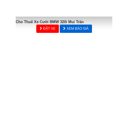
Cho Thuê Xe Cưới BMW 320i Mui Trần
ĐẶT XE
XEM BÁO GIÁ