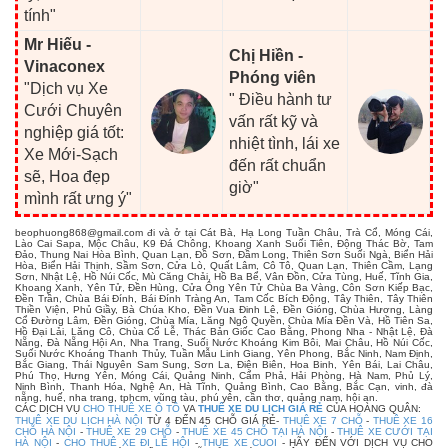
tính"
Mr Hiếu -
Chị Hiền -
Vinaconex
Phóng viên
"Dịch vụ Xe
" Điều hành tư
Cưới Chuyên
vấn rất kỹ và
nghiệp giá tốt:
nhiệt tình, lái xe
Xe Mới-Sạch
đến rất chuẩn
sẽ, Hoa đẹp
giờ"
mình rất ưng ý"
beophuong868@gmail.com
đi và ở tại Cát Bà, Hạ Long Tuần Châu, Trà Cổ, Móng Cái,
Lào Cai Sapa, Mộc Châu, K9 Đá Chông, Khoang Xanh Suối Tiên, Động Thác Bờ, Tam
Đảo, Thung Nai Hòa Bình, Quan Lạn, Đồ Sơn, Đầm Long, Thiên Sơn Suối Ngà, Biển Hải
Hòa, Biển Hải Thịnh, Sầm Sơn, Cửa Lò, Quất Lâm, Cô Tô, Quan Lạn, Thiên Cầm, Lạng
Sơn, Nhật Lệ, Hồ Núi Cốc, Mù Căng Chải, Hồ Ba Bể, Vân Đồn, Cửa Tùng, Huế, Tĩnh Gia,
Khoang Xanh, Yên Tử, Đền Hùng, Cửa Ông Yên Tử Chùa Ba Vàng, Côn Sơn Kiếp Bạc,
Đền Trần, Chùa Bái Đính, Bái Đính Tràng An, Tam Cốc Bích Động, Tây Thiên, Tây Thiên
Thiền Viện, Phủ Giầy, Bà Chúa Kho, Đền Vua Đinh Lê, Đền Gióng, Chùa Hương, Làng
Cổ Đường Lâm, Đền Gióng, Chùa Mía, Lăng Ngô Quyền, Chùa Mía Đền Và, Hồ Tiên Sa,
Hồ Đại Lải, Lăng Cô, Chùa Cổ Lễ, Thác Bản Giốc Cao Bằng, Phong Nha - Nhật Lệ, Đà
Nẵng, Đà Nẵng Hội An, Nha Trang, Suối Nước Khoáng Kim Bôi, Mai Châu, Hồ Núi Cốc,
Suối Nước Khoáng Thanh Thủy, Tuần Mẫu Linh Giang, Yên Phong, Bắc Ninh, Nam Định,
Bắc Giang, Thái Nguyên Sam Sung, Sơn La, Điện Biên, Hoa Binh, Yên Bái, Lai Châu,
Phú Thọ, Hưng Yên, Móng Cái, Quảng Ninh, Cẩm Phả, Hải Phòng, Hà Nam, Phủ Lý,
Ninh Bình, Thanh Hóa, Nghệ An, Hà Tĩnh, Quảng Bình, Cao Bằng, Bắc Cạn, vinh, đà
nẵng, huế, nha trang, tphcm, vũng tàu, phú yên, cần thơ, quảng nam, hội an.
CÁC DỊCH VỤ
CHO THUÊ XE Ô TÔ
VA
THUÊ XE DU LỊCH GIÁ RẺ
CỦA HOÀNG QUÂN:
THUÊ XE DU LỊCH HÀ NỘI
TỪ 4 ĐẾN 45 CHỖ GIÁ RẺ-
THUÊ XE 7 CHỖ
-
THUÊ XE 16
CHỖ HÀ NỘI
-
THUÊ XE 29 CHỖ
-
THUÊ XE 45 CHỖ TẠI HÀ NỘI
-
THUÊ XE CƯỚI TẠI
HÀ NỘI
-
CHO THUÊ XE ĐI LỄ HỘI
-
THUE XE CUOI
- HÃY ĐẾN VỚI DỊCH VỤ CHO