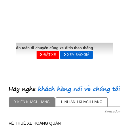
An toàn di chuyển cùng xe Altis theo tháng
ĐẶT XE
XEM BÁO GIÁ
Ý KIẾN KHÁCH HÀNG
HÌNH ẢNH KHÁCH HÀNG
Xem thêm
VỀ THUÊ XE HOÀNG QUÂN