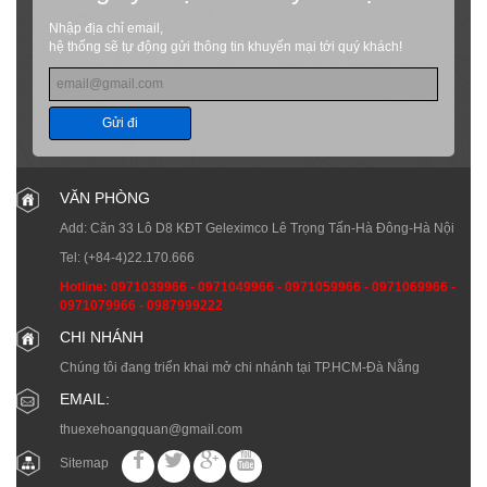
Nhập địa chỉ email,
hệ thống sẽ tự động gửi thông tin khuyến mại tới quý khách!
Gửi đi
VĂN PHÒNG
Add: Căn 33 Lô D8 KĐT Geleximco Lê Trọng Tấn-Hà Đông-Hà Nội
Tel:
(+84-4)22.170.666
Hotline:
0971039966
-
0971049966
-
0971059966
-
0971069966
-
0971079966
-
0987999222
CHI NHÁNH
Chúng tôi đang triển khai mở chi nhánh tại TP.HCM-Đà Nẵng
EMAIL:
thuexehoangquan@gmail.com
Sitemap