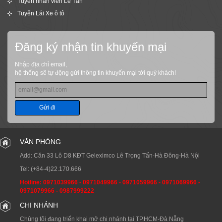
Tuyển nhân viên Lễ Tân
Tuyển Lái Xe ô tô
Đăng ký nhận tin khuyến mại
Nhập địa chỉ email,
hệ thống sẽ tự động gửi thông tin khuyến mại tới quý khách!
Gửi đi
VĂN PHÒNG
Add: Căn 33 Lô D8 KĐT Geleximco Lê Trọng Tấn-Hà Đông-Hà Nội
Tel:
(+84-4)22.170.666
Hotline:
0971039966
-
0971049966
-
0971059966
-
0971069966
-
0971079966
-
0987999222
CHI NHÁNH
Chúng tôi đang triển khai mở chi nhánh tại TP.HCM-Đà Nẵng