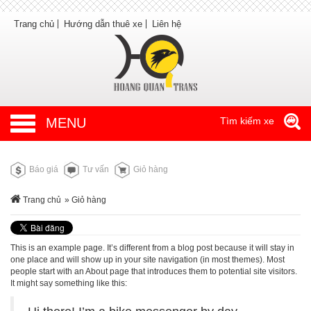
Trang chủ
Hướng dẫn thuê xe
Liên hệ
MENU
Tìm kiếm xe
Báo giá
Tư vấn
Giỏ hàng
Trang chủ
» Giỏ hàng
This is an example page. It’s different from a blog post because it will stay in
one place and will show up in your site navigation (in most themes). Most
people start with an About page that introduces them to potential site visitors.
It might say something like this: