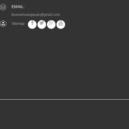
EMAIL:
thuexehoangquan@gmail.com
Sitemap