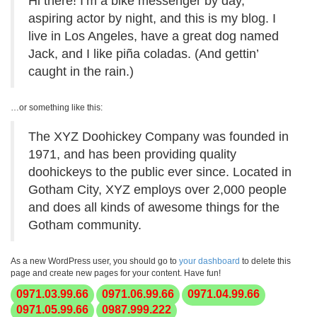
Hi there! I’m a bike messenger by day,
aspiring actor by night, and this is my blog. I
live in Los Angeles, have a great dog named
Jack, and I like piña coladas. (And gettin’
caught in the rain.)
…or something like this:
The XYZ Doohickey Company was founded in
1971, and has been providing quality
doohickeys to the public ever since. Located in
Gotham City, XYZ employs over 2,000 people
and does all kinds of awesome things for the
Gotham community.
As a new WordPress user, you should go to
your dashboard
to delete this
page and create new pages for your content. Have fun!
0971.03.99.66
0971.06.99.66
0971.04.99.66
0971.05.99.66
0987.999.222