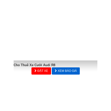
Cho Thuê Xe Cưới Audi R8
ĐẶT XE
XEM BÁO GIÁ