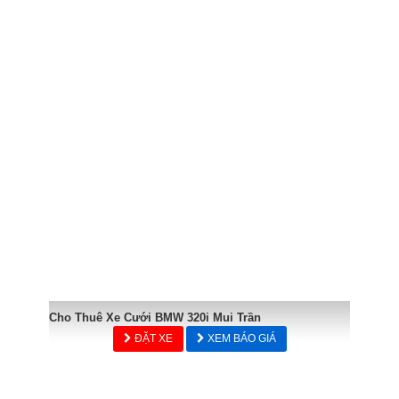
Cho Thuê Xe Cưới BMW 320i Mui Trần
ĐẶT XE
XEM BÁO GIÁ