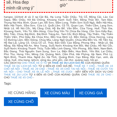
sẽ, Hoa đẹp
giờ"
mình rất ưng ý"
hangsx_111ford đi và ở tại Cát Bà, Hạ Long Tuần Châu, Trà Cổ, Móng Cái, Lào Cai
Sapa, Mộc Châu, K9 Đá Chông, Khoang Xanh Suối Tiên, Động Thác Bờ, Tam Đảo,
Thung Nai Hòa Bình, Quan Lạn, Đồ Sơn, Đầm Long, Thiên Sơn Suối Ngà, Biển Hải Hòa,
Biển Hải Thịnh, Sầm Sơn, Cửa Lò, Quất Lâm, Cô Tô, Quan Lạn, Thiên Cầm, Lạng Sơn,
Nhật Lệ, Hồ Núi Cốc, Mù Căng Chải, Hồ Ba Bể, Vân Đồn, Cửa Tùng, Huế, Tĩnh Gia,
Khoang Xanh, Yên Tử, Đền Hùng, Cửa Ông Yên Tử Chùa Ba Vàng, Côn Sơn Kiếp Bạc,
Đền Trần, Chùa Bái Đính, Bái Đính Tràng An, Tam Cốc Bích Động, Tây Thiên, Tây Thiên
Thiền Viện, Phủ Giầy, Bà Chúa Kho, Đền Vua Đinh Lê, Đền Gióng, Chùa Hương, Làng
Cổ Đường Lâm, Đền Gióng, Chùa Mía, Lăng Ngô Quyền, Chùa Mía Đền Và, Hồ Tiên Sa,
Hồ Đại Lải, Lăng Cô, Chùa Cổ Lễ, Thác Bản Giốc Cao Bằng, Phong Nha - Nhật Lệ, Đà
Nẵng, Đà Nẵng Hội An, Nha Trang, Suối Nước Khoáng Kim Bôi, Mai Châu, Hồ Núi Cốc,
Suối Nước Khoáng Thanh Thủy, Tuần Mẫu Linh Giang, Yên Phong, Bắc Ninh, Nam Định,
Bắc Giang, Thái Nguyên Sam Sung, Sơn La, Điện Biên, Hoa Binh, Yên Bái, Lai Châu,
Phú Thọ, Hưng Yên, Móng Cái, Quảng Ninh, Cẩm Phả, Hải Phòng, Hà Nam, Phủ Lý,
Ninh Bình, Thanh Hóa, Nghệ An, Hà Tĩnh, Quảng Bình, Cao Bằng, Bắc Cạn, vinh, đà
nẵng, huế, nha trang, tphcm, vũng tàu, phú yên, cần thơ, quảng nam, hội an.
CÁC DỊCH VỤ
CHO THUÊ XE Ô TÔ
VA
THUÊ XE DU LỊCH GIÁ RẺ
CỦA HOÀNG QUÂN:
THUÊ XE DU LỊCH HÀ NỘI
TỪ 4 ĐẾN 45 CHỖ GIÁ RẺ-
THUÊ XE 7 CHỖ
-
THUÊ XE 16
CHỖ HÀ NỘI
-
THUÊ XE 29 CHỖ
-
THUÊ XE 45 CHỖ TẠI HÀ NỘI
-
THUÊ XE CƯỚI TẠI
HÀ NỘI
-
CHO THUÊ XE ĐI LỄ HỘI
-
THUE XE CUOI
- HÃY ĐẾN VỚI DỊCH VỤ CHO
THUE XE DU LICH
TỪ 4 ĐẾN 45 CHỖ CỦA HOÀNG QUÂN: CHO
THUE XE 29 CHO
-
CHO
THUÊ XE 45 CHỖ
-
Tags:
XE CÙNG HÃNG
XE CÙNG MÀU
XE CÙNG GIÁ
XE CÙNG CHỖ