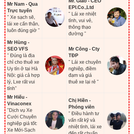
Mr. Giao - CEO
Mr Nam - Qua
EPI.Co.,Ltd
Trực tuyến
" Lái xe nhiệt
" Xe sạch sẽ,
tình, vui vẻ,
lái xe cẩn thận,
thông thạo
luôn đúng giờ "
đường "
Mr Hùng -
SEO VFS
Mr Công - Cty
" Đúng là địa
TĐP
chỉ cho thuê xe
" Lái xe chuyên
Uy tín ở tại Hà
nghiệp, điềm
Nội: giá cả hợp
đạm và giá
lý, Lxe rất vui
thuê xe lại rẻ "
tính"
Mr Hiếu -
Chị Hiền -
Vinaconex
Phóng viên
"Dịch vụ Xe
" Điều hành tư
Cưới Chuyên
vấn rất kỹ và
nghiệp giá tốt:
nhiệt tình, lái xe
Xe Mới-Sạch
đến rất chuẩn