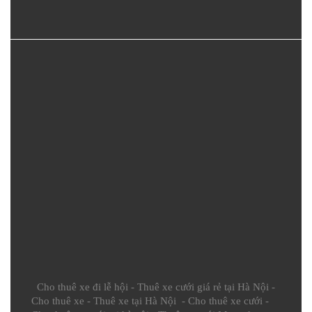
Cho thuê xe đi lễ hội
-
Thuê xe cưới giá rẻ tại Hà Nội
-
Cho thuê xe
-
Thuê xe tại Hà Nội
-
Cho thuê xe cưới
-