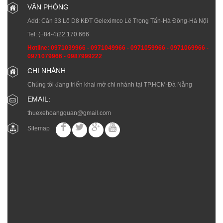
VĂN PHÒNG
Add: Căn 33 Lô D8 KĐT Geleximco Lê Trọng Tấn-Hà Đông-Hà Nội
Tel:
(+84-4)22.170.666
Hotline:
0971039966
-
0971049966
-
0971059966
-
0971069966
-
0971079966
-
0987999222
CHI NHÁNH
Chúng tôi đang triển khai mở chi nhánh tại TP.HCM-Đà Nẵng
EMAIL:
thuexehoangquan@gmail.com
Sitemap