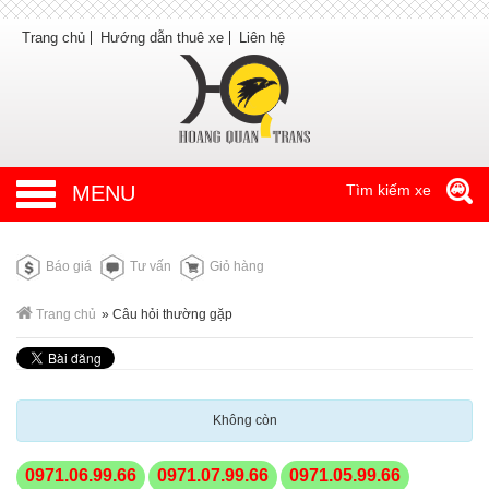
Trang chủ
Hướng dẫn thuê xe
Liên hệ
MENU
Tìm kiếm xe
Báo giá
Tư vấn
Giỏ hàng
Trang chủ
»
Câu hỏi thường gặp
Không còn
0971.06.99.66
0971.07.99.66
0971.05.99.66