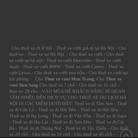
Cho thuê xe đi lễ hội
-
Thuê xe cưới giá rẻ tại Hà Nội
-
Cho
thuê xe
-
Thuê xe tại Hà Nội
-
Cho thuê xe cưới
-
Cho thuê
xe cưới tại hà nội
-
Thuê xe cưới Mercedes
-
Thuê xe cưới
Audi
-
Thuê xe cưới BMW
-
Thuê xe cưới Camry
-
Thuê xe
cưới Lexus
-
Cho thuê xe cưới mui trần
-
Cho thuê xe cưới tại
hải phòng
- Cho
Thue xe cuoi Mau Trang
, Cho
Thue xe
cuoi Sieu Sang
Cho thuê xe 7 chỗ
-
Cho thuê xe 16 chỗ
-
thue xe 29 cho
- VÀO MÙA HÈ KHÁCH HÀNG SẼ QUAN
TÂM NHIỀU ĐẾN DỊCH VỤ CHO THUÊ XE DU LỊCH HÀ
NỘI ĐI CÁC ĐIỂM DƯỚI ĐÂY:
Thuê xe đi Sầm Sơn
-
Thuê
xe đi Cửa Lò
-
Thuê xe đi Hải Tiến
-
Thuê xe đi Hải Hòa
-
Thuê xe đi Hạ Long
-
Thuê xe đi Vân Đồn
-
Thuê xe đi Sapa
-
Thuê xe đi Đại Lải
-
Thuê xe đi Tam Đảo
-
Thuê xe đi Cát
Bà
-
Thuê xe đi Thung Nai
-
Thuê xe đi Tây Thiên
-
Cho thuê
xe 29 chỗ
-
Cho thuê xe 16 chỗ
-
Cho thuê xe 45 chỗ
-