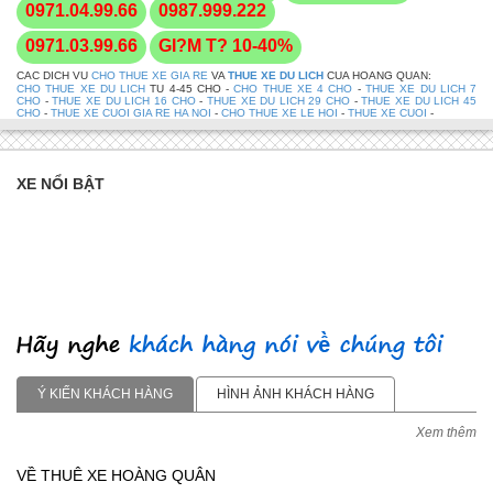
0971.04.99.66
0987.999.222
0971.03.99.66
GI?M T? 10-40%
CAC DICH VU
CHO THUE XE GIA RE
VA
THUE XE DU LICH
CUA HOANG QUAN:
CHO THUE XE DU LICH
TU 4-45 CHO -
CHO THUE XE 4 CHO
-
THUE XE DU LICH 7
CHO
-
THUE XE DU LICH 16 CHO
-
THUE XE DU LICH 29 CHO
-
THUE XE DU LICH 45
CHO
-
THUE XE CUOI GIA RE HA NOI
-
CHO THUE XE LE HOI
-
THUE XE CUOI
-
XE NỔI BẬT
Ý KIẾN KHÁCH HÀNG
HÌNH ẢNH KHÁCH HÀNG
Xem thêm
VỀ THUÊ XE HOÀNG QUÂN