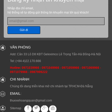
Nhập địa chỉ email,
hệ thống sẽ tự động gửi thông tin khuyến mại tới quý khách!
Gửi đi
VĂN PHÒNG
Add: Căn 33 Lô D8 KĐT Geleximco Lê Trọng Tấn-Hà Đông-Hà Nội
Tel:
(+84-4)22.170.666
Hotline:
0971039966
-
0971049966
-
0971059966
-
0971069966
-
0971079966
-
0987999222
CHI NHÁNH
Chúng tôi đang triển khai mở chi nhánh tại TP.HCM-Đà Nẵng
EMAIL:
thuexehoangquan@gmail.com
Sitemap