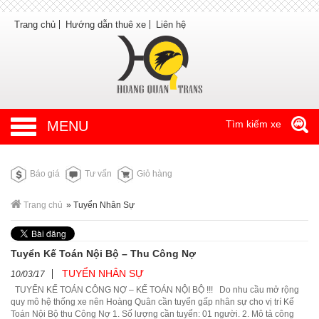
Trang chủ
Hướng dẫn thuê xe
Liên hệ
MENU
Tìm kiếm xe
Báo giá
Tư vấn
Giỏ hàng
Trang chủ
»
Tuyển Nhân Sự
Tuyển Kế Toán Nội Bộ – Thu Công Nợ
TUYỂN NHÂN SỰ
10/03/17
TUYỂN KẾ TOÁN CÔNG NỢ – KẾ TOÁN NỘI BỘ !!! Do nhu cầu mở rộng
quy mô hệ thống xe nên Hoàng Quân cần tuyển gấp nhân sự cho vị trí Kế
Toán Nội Bộ thu Công Nợ 1. Số lượng cần tuyển: 01 người. 2. Mô tả công