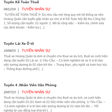
Tuyển Kế Toán Thuế
TUYỂN NHÂN SỰ
09/12/16
TUYỂN KẾ TOÁN THUẾ !!! Do nhu cầu mở rộng quy mô hệ thống xe nên
Hoàng Quân cần tuyển gấp nhân sự cho vị trí Kế Toán Nội Bộ thu Công Nợ
1. Số lượng cần tuyển: 01 người. 2. Mô tả công việc: – Kiểm tra, chỉnh sửa
các định khoản – Kiểm tra […]
Tuyển Lái Xe Ô tô
TUYỂN NHÂN SỰ
10/08/15
Thuê xe Hoàng Quân là đơn vị chuyên cho thue xe du lich, thuê xe cưới hiện
đang cần tuyển 03 Lái xe. 1/ Yêu Cầu: – Có kinh nghiệm lái xe ở vị trí làm
việc tương đương từ 02 năm trở lên. – Trung thực, yêu nghề và ham học hỏi.
– Thông thạo đường phố […]
Tuyển 4 .Nhân Viên Văn Phòng
TUYỂN NHÂN SỰ
20/07/15
Thuê xe Hoàng Quân là đơn vị chuyên cho thuê xe du lịch, xe cưới hiện
đang cần tuyển 03 (01 Nam và 02 Nữ) nhân viên văn phòng. 1/ Yêu Cầu: –
Có kinh nghiệm ở vị trí làm việc tương đương từ 02 năm trở lên. – Tốt
nghiệp từ cao đẳng loại khá trở […]