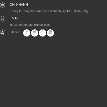
CHI NHÁNH
Chúng tôi đang triển khai mở chi nhánh tại TP.HCM-Đà Nẵng
EMAIL:
thuexehoangquan@gmail.com
Sitemap