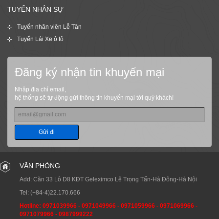
TUYỂN NHÂN SỰ
Tuyển nhân viên Lễ Tân
Tuyển Lái Xe ô tô
Đăng ký nhận tin khuyến mại
Nhập địa chỉ email,
hệ thống sẽ tự động gửi thông tin khuyến mại tới quý khách!
Gửi đi
VĂN PHÒNG
Add: Căn 33 Lô D8 KĐT Geleximco Lê Trọng Tấn-Hà Đông-Hà Nội
Tel:
(+84-4)22.170.666
Hotline:
0971039966
-
0971049966
-
0971059966
-
0971069966
-
0971079966
-
0987999222