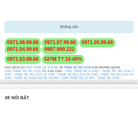
Không còn
0971.06.99.66
0971.07.99.66
0971.05.99.66
0971.04.99.66
0987.999.222
0971.03.99.66
GI?M T? 10-40%
CAC DICH VU
CHO THUE XE GIA RE
VA
THUE XE DU LICH
CUA HOANG QUAN:
CHO THUE XE DU LICH
TU 4-45 CHO -
CHO THUE XE 4 CHO
-
THUE XE DU LICH 7
CHO
-
THUE XE DU LICH 16 CHO
-
THUE XE DU LICH 29 CHO
-
THUE XE DU LICH 45
CHO
-
THUE XE CUOI GIA RE HA NOI
-
CHO THUE XE LE HOI
-
THUE XE CUOI
-
XE NỔI BẬT