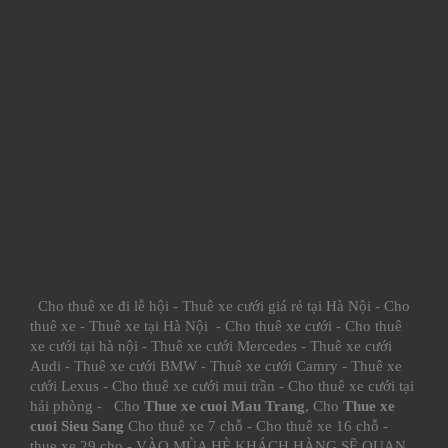
Cho thuê xe đi lễ hội
-
Thuê xe cưới giá rẻ tại Hà Nội
-
Cho
thuê xe
-
Thuê xe tại Hà Nội
-
Cho thuê xe cưới
-
Cho thuê
xe cưới tại hà nội
-
Thuê xe cưới Mercedes
-
Thuê xe cưới
Audi
-
Thuê xe cưới BMW
-
Thuê xe cưới Camry
-
Thuê xe
cưới Lexus
-
Cho thuê xe cưới mui trần
-
Cho thuê xe cưới tại
hải phòng
- Cho
Thue xe cuoi Mau Trang
, Cho
Thue xe
cuoi Sieu Sang
Cho thuê xe 7 chỗ
-
Cho thuê xe 16 chỗ
-
thue xe 29 cho
- VÀO MÙA HÈ KHÁCH HÀNG SẼ QUAN